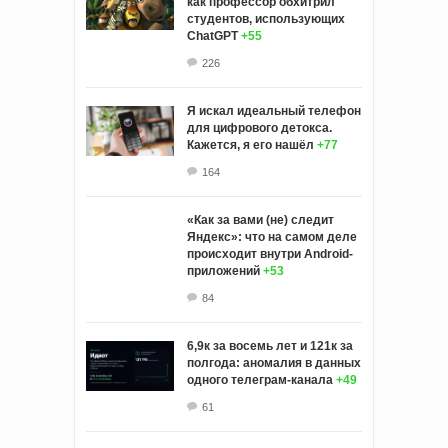
как профессор обхитрил
студентов, использующих
ChatGPT
+55
226
Я искал идеальный телефон
для цифрового детокса.
Кажется, я его нашёл
+77
164
«Как за вами (не) следит
Яндекс»: что на самом деле
происходит внутри Android-
приложений
+53
84
6,9к за восемь лет и 121к за
полгода: аномалия в данных
одного телеграм-канала
+49
61