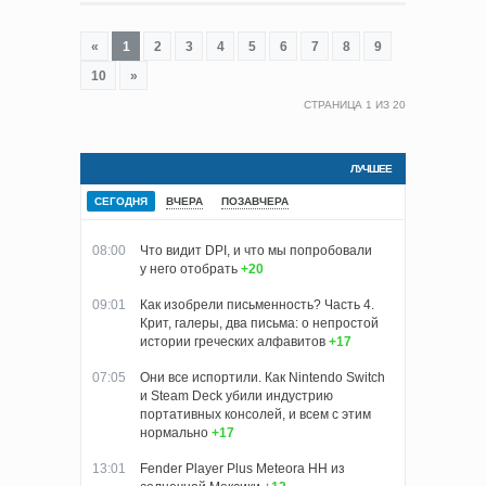
«
1
2
3
4
5
6
7
8
9
10
»
СТРАНИЦА
1
ИЗ
20
ЛУЧШЕЕ
СЕГОДНЯ
ВЧЕРА
ПОЗАВЧЕРА
08:00
Что видит DPI, и что мы попробовали
у него отобрать
+20
09:01
Как изобрели письменность? Часть 4.
Крит, галеры, два письма: о непростой
истории греческих алфавитов
+17
07:05
Они все испортили. Как Nintendo Switch
и Steam Deck убили индустрию
портативных консолей, и всем с этим
нормально
+17
13:01
Fender Player Plus Meteora HH из