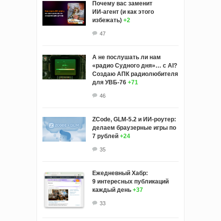
Почему вас заменит
ИИ‑агент (и как этого
избежать)
+2
47
А не послушать ли нам
«радио Судного дня»… с AI?
Создаю АПК радиолюбителя
для УВБ-76
+71
46
ZCode, GLM-5.2 и ИИ-роутер:
делаем браузерные игры по
7 рублей
+24
35
Ежедневный Хабр:
9 интересных публикаций
каждый день
+37
33