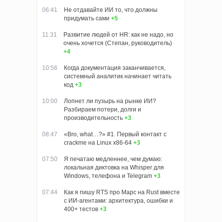
06:41
Не отдавайте ИИ то, что должны
придумать сами
+5
11:31
Развитие людей от HR: как не надо, но
очень хочется (Степан, руководитель)
+4
10:56
Когда документация заканчивается,
системный аналитик начинает читать
код
+3
10:00
Лопнет ли пузырь на рынке ИИ?
Разбираем потери, долги и
производительность
+3
08:47
«Bro, what…?» #1. Первый контакт с
crackme на Linux x86-64
+3
07:50
Я печатаю медленнее, чем думаю:
локальная диктовка на Whisper для
Windows, телефона и Telegram
+3
07:44
Как я пишу RTS про Марс на Rust вместе
с ИИ-агентами: архитектура, ошибки и
400+ тестов
+3