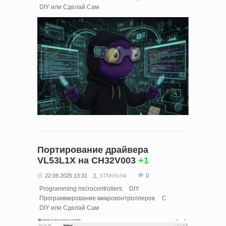
DIY или Сделай Сам
Портирование драйвера
VL53L1X на CH32V003
+1
22.09.2025 13:31
STMshchik
0
Programming microcontrollers
DIY
Программирование микроконтроллеров
C
DIY или Сделай Сам