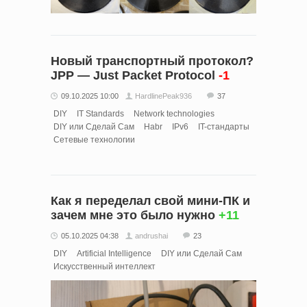
Новый транспортный протокол?
JPP — Just Packet Protocol
-1
09.10.2025 10:00
HardlinePeak936
37
DIY
IT Standards
Network technologies
DIY или Сделай Сам
Habr
IPv6
IT-стандарты
Сетевые технологии
Как я переделал свой мини-ПК и
зачем мне это было нужно
+11
05.10.2025 04:38
andrushai
23
DIY
Artificial Intelligence
DIY или Сделай Сам
Искусственный интеллект