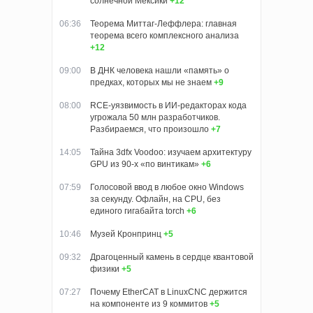
солнечной Мексики
+12
06:36
Теорема Миттаг-Леффлера: главная
теорема всего комплексного анализа
+12
09:00
В ДНК человека нашли «память» о
предках, которых мы не знаем
+9
08:00
RCE-уязвимость в ИИ-редакторах кода
угрожала 50 млн разработчиков.
Разбираемся, что произошло
+7
14:05
Тайна 3dfx Voodoo: изучаем архитектуру
GPU из 90-х «по винтикам»
+6
07:59
Голосовой ввод в любое окно Windows
за секунду. Офлайн, на CPU, без
единого гигабайта torch
+6
10:46
Музей Кронпринц
+5
09:32
Драгоценный камень в сердце квантовой
физики
+5
07:27
Почему EtherCAT в LinuxCNC держится
на компоненте из 9 коммитов
+5