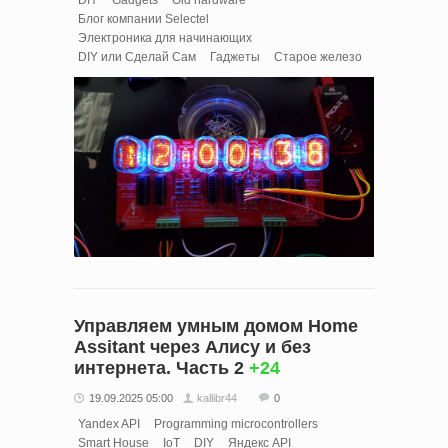
DIY
Gadgets
Old hardware
Блог компании Selectel
Электроника для начинающих
DIY или Сделай Сам
Гаджеты
Старое железо
Управляем умным домом Home
Assitant через Алису и без
интернета. Часть 2
+24
19.09.2025 05:00
kallibr44
0
Yandex API
Programming microcontrollers
Smart House
IoT
DIY
Яндекс API