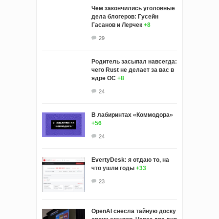
Чем закончились уголовные
дела блогеров: Гусейн
Гасанов и Лерчек
+8
29
Родитель засыпал навсегда:
чего Rust не делает за вас в
ядре ОС
+8
24
В лабиринтах «Коммодора»
+56
24
EvertyDesk: я отдаю то, на
что ушли годы
+33
23
OpenAI снесла тайную доску