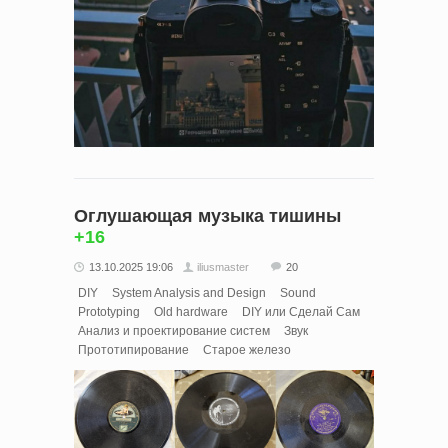
Оглушающая музыка тишины
+16
13.10.2025 19:06
iliusmaster
20
DIY
System Analysis and Design
Sound
Prototyping
Old hardware
DIY или Сделай Сам
Анализ и проектирование систем
Звук
Прототипирование
Старое железо