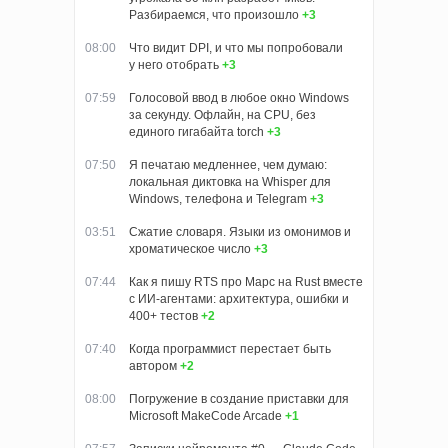
Разбираемся, что произошло
+3
08:00
Что видит DPI, и что мы попробовали
у него отобрать
+3
07:59
Голосовой ввод в любое окно Windows
за секунду. Офлайн, на CPU, без
единого гигабайта torch
+3
07:50
Я печатаю медленнее, чем думаю:
локальная диктовка на Whisper для
Windows, телефона и Telegram
+3
03:51
Сжатие словаря. Языки из омонимов и
хроматическое число
+3
07:44
Как я пишу RTS про Марс на Rust вместе
с ИИ-агентами: архитектура, ошибки и
400+ тестов
+2
07:40
Когда программист перестает быть
автором
+2
08:00
Погружение в создание приставки для
Microsoft MakeCode Arcade
+1