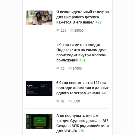
Я искал идеальный телефон
для цифрового детокса.
Кажется, я его нашёл
+77
158
25000
«Как за вами (не) следит
Яндекс»: что на самом деле
происходит внутри Android-
приложений
+51
75
14000
6,9к за восемь лет и 121к за
полгода: аномалия в данных
одного телеграм-канала
+49
61
8800
А не послушать ли нам
«радио Судного дня»… с AI?
Создаю АПК радиолюбителя
для УВБ-76
+70