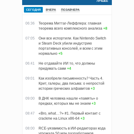
ЛУЧШЕЕ
СЕГОДНЯ
ВЧЕРА
ПОЗАВЧЕРА
06:36
Теорема Миттаг-Леффлера: главная
теорема всего комплексного анализа
+8
07:05
Они все испортили. Как Nintendo Switch
и Steam Deck убили индустрию
портативных консолей, и всем с этим
нормально
+5
06:41
Не отдавайте ИИ то, что должны
придумать сами
+4
09:01
Как изобрели письменность? Часть 4.
Крит, галеры, два письма: о непростой
истории греческих алфавитов
+3
09:00
В ДНК человека нашли «память» о
предках, которых мы не знаем
+3
08:47
«Bro, what…?» #1. Первый контакт с
crackme на Linux x86-64
+3
08:00
RCE-уязвимость в ИИ-редакторах кода
угрожала 50 млн разработчиков.