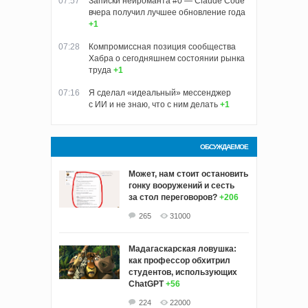
07:57
Записки нейроманта #0 — Claude Code
вчера получил лучшее обновление года
+1
07:28
Компромиссная позиция сообщества
Хабра о сегодняшнем состоянии рынка
труда
+1
07:16
Я сделал «идеальный» мессенджер
с ИИ и не знаю, что с ним делать
+1
ОБСУЖДАЕМОЕ
Может, нам стоит остановить
гонку вооружений и сесть
за стол переговоров?
+206
265
31000
Мадагаскарская ловушка:
как профессор обхитрил
студентов, использующих
ChatGPT
+56
224
22000