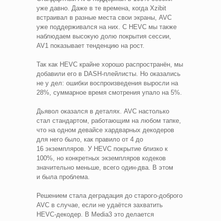
уже давно. Даже в те времена, когда Xzibit
встраивал в разные места свои экраны, AVC
уже поддерживался на них. С HEVC мы также
наблюдаем высокую долю покрытия сессии,
AV1 показывает тенденцию на рост.
Так как HEVC крайне хорошо распространён, мы
добавили его в DASH‑плейлисты. Но оказались
не у дел: ошибки воспроизведения выросли на
28%, суммарное время смотрения упало на 5%.
Дьявол оказался в деталях. AVC настолько
стал стандартом, работающим на любом тапке,
что на одном девайсе хардварных декодеров
для него было, как правило от 4 до
16 экземпляров. У HEVC покрытие близко к
100%, но конкретных экземпляров кодеков
значительно меньше, всего один‑два. В этом
и была проблема.
Решением стала деградация до старого‑доброго
AVC в случае, если не удаётся захватить
HEVC‑декодер. В Media3 это делается