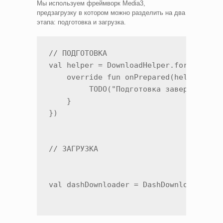
Мы используем фреймворк Media3,
предзагрузку в котором можно разделить на два
этапа: подготовка и загрузка.
// ПОДГОТОВКА

val helper = DownloadHelper.forMediaIte
    override fun onPrepared(helper: Dow
         TODO("Подготовка завершена. По
    } 

})

// ЗАГРУЗКА

val dashDownloader = DashDownloader.Fa