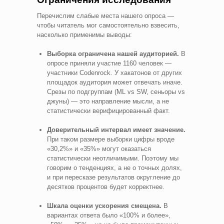
Перечислим слабые места нашего опроса —
чтобы читатель мог самостоятельно взвесить,
насколько применимы выводы:
Выборка ограничена нашей аудиторией.
В
опросе приняли участие 1160 человек —
участники Codenrock. У хакатонов от других
площадок аудитория может отвечать иначе.
Срезы по подгруппам (ML vs SW, сеньоры vs
джуны) — это направление мысли, а не
статистически верифицированный факт.
Доверительный интервал имеет значение.
При таком размере выборки цифры вроде
«30,2%» и «35%» могут оказаться
статистически неотличимыми. Поэтому мы
говорим о тенденциях, а не о точных долях,
и при пересказе результатов округление до
десятков процентов будет корректнее.
Шкала оценки ускорения смещена.
В
вариантах ответа было «100% и более»,