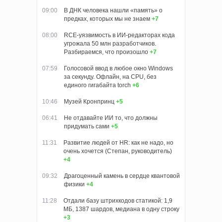
09:00
В ДНК человека нашли «память» о
предках, которых мы не знаем
+7
08:00
RCE-уязвимость в ИИ-редакторах кода
угрожала 50 млн разработчиков.
Разбираемся, что произошло
+7
07:59
Голосовой ввод в любое окно Windows
за секунду. Офлайн, на CPU, без
единого гигабайта torch
+6
10:46
Музей Кронпринц
+5
06:41
Не отдавайте ИИ то, что должны
придумать сами
+5
11:31
Развитие людей от HR: как не надо, но
очень хочется (Степан, руководитель)
+4
09:32
Драгоценный камень в сердце квантовой
физики
+4
11:28
Отдали базу штрихкодов статикой: 1,9
МБ, 1387 шардов, медиана в одну строку
+3