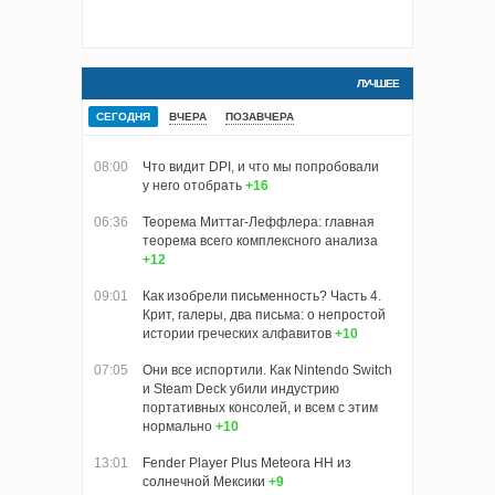
ЛУЧШЕЕ
СЕГОДНЯ
ВЧЕРА
ПОЗАВЧЕРА
08:00
Что видит DPI, и что мы попробовали
у него отобрать
+16
06:36
Теорема Миттаг-Леффлера: главная
теорема всего комплексного анализа
+12
09:01
Как изобрели письменность? Часть 4.
Крит, галеры, два письма: о непростой
истории греческих алфавитов
+10
07:05
Они все испортили. Как Nintendo Switch
и Steam Deck убили индустрию
портативных консолей, и всем с этим
нормально
+10
13:01
Fender Player Plus Meteora HH из
солнечной Мексики
+9