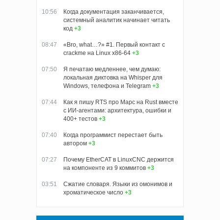
10:56
Когда документация заканчивается,
системный аналитик начинает читать
код
+3
08:47
«Bro, what…?» #1. Первый контакт с
crackme на Linux x86-64
+3
07:50
Я печатаю медленнее, чем думаю:
локальная диктовка на Whisper для
Windows, телефона и Telegram
+3
07:44
Как я пишу RTS про Марс на Rust вместе
с ИИ-агентами: архитектура, ошибки и
400+ тестов
+3
07:40
Когда программист перестает быть
автором
+3
07:27
Почему EtherCAT в LinuxCNC держится
на компоненте из 9 коммитов
+3
03:51
Сжатие словаря. Языки из омонимов и
хроматическое число
+3