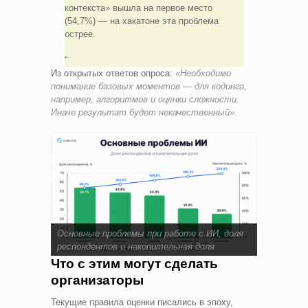
контекста» вышла на первое место
(54,7%) — на хакатоне эта проблема
острее.
Из открытых ответов опроса:
«Необходимо
понимание базовых моментов — для кодинга,
например, алгоритмов и оценки сложности.
Иначе результат будет некачественный».
Основные проблемы при работе с ИИ, доля
респондентов и накопительная доля
Что с этим могут сделать
организаторы
Текущие правила оценки писались в эпоху,