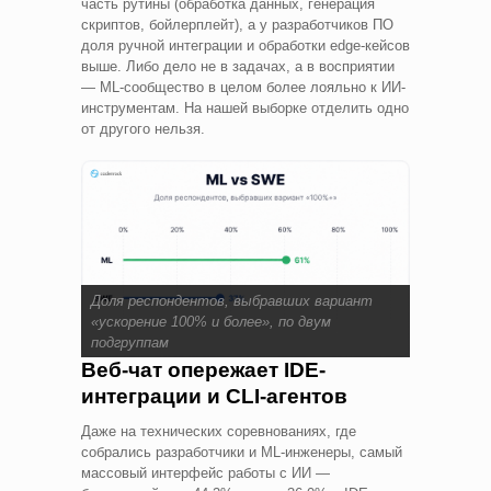
часть рутины (обработка данных, генерация
скриптов, бойлерплейт), а у разработчиков ПО
доля ручной интеграции и обработки edge-кейсов
выше. Либо дело не в задачах, а в восприятии
— ML-сообщество в целом более лояльно к ИИ-
инструментам. На нашей выборке отделить одно
от другого нельзя.
Доля респондентов, выбравших вариант
«ускорение 100% и более», по двум
подгруппам
Веб-чат опережает IDE-
интеграции и CLI-агентов
Даже на технических соревнованиях, где
собрались разработчики и ML-инженеры, самый
массовый интерфейс работы с ИИ —