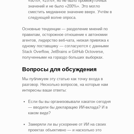
«50%», «25%», но не было промежуточных
значений и не было «200%». Это могло
сместить медианное значение вверх. Учтём в
следующей волне опроса.
Основные тенденции — разделение мнений по
правилам, осторожное отношение к автономии
агентов, лидерство веб-чата, низкая привязка к
одному поставщику — согласуются с данными
Stack Overflow, JetBrains и GitHub Octoverse,
полученными на гораздо больших выборках.
Вопросы для обсуждения
Мы публикуем эту статью как точку входа в
разговор. Несколько вопросов, на которые нам
интересны ваши ответы:
Если бы вы организовывали хакатон сегодня
— вводили бы декларацию ИИ-вклада? И в
каком виде?
Замеряли ли вы ускорение от ИИ на своих
проектах объективно — и насколько это