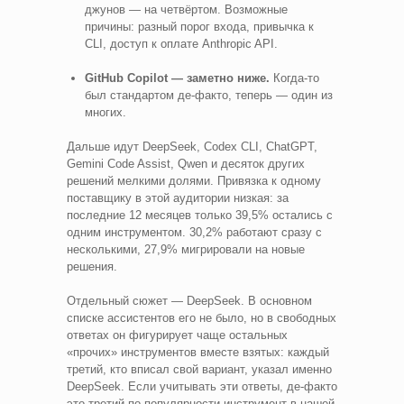
джунов — на четвёртом. Возможные
причины: разный порог входа, привычка к
CLI, доступ к оплате Anthropic API.
GitHub Copilot — заметно ниже.
Когда-то
был стандартом де-факто, теперь — один из
многих.
Дальше идут DeepSeek, Codex CLI, ChatGPT,
Gemini Code Assist, Qwen и десяток других
решений мелкими долями. Привязка к одному
поставщику в этой аудитории низкая: за
последние 12 месяцев только 39,5% остались с
одним инструментом. 30,2% работают сразу с
несколькими, 27,9% мигрировали на новые
решения.
Отдельный сюжет — DeepSeek. В основном
списке ассистентов его не было, но в свободных
ответах он фигурирует чаще остальных
«прочих» инструментов вместе взятых: каждый
третий, кто вписал свой вариант, указал именно
DeepSeek. Если учитывать эти ответы, де-факто
это третий по популярности инструмент в нашей