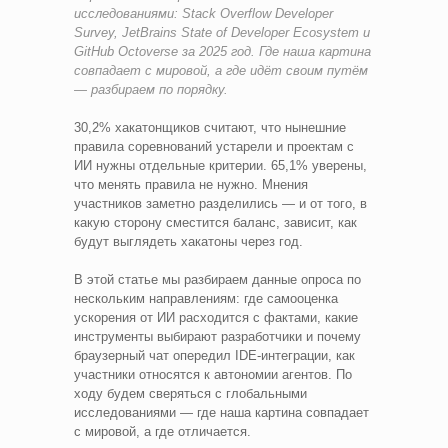
исследованиями: Stack Overflow Developer
Survey, JetBrains State of Developer Ecosystem и
GitHub Octoverse за 2025 год. Где наша картина
совпадает с мировой, а где идёт своим путём
— разбираем по порядку.
30,2% хакатонщиков считают, что нынешние
правила соревнований устарели и проектам с
ИИ нужны отдельные критерии. 65,1% уверены,
что менять правила не нужно. Мнения
участников заметно разделились — и от того, в
какую сторону сместится баланс, зависит, как
будут выглядеть хакатоны через год.
В этой статье мы разбираем данные опроса по
нескольким направлениям: где самооценка
ускорения от ИИ расходится с фактами, какие
инструменты выбирают разработчики и почему
браузерный чат опередил IDE-интеграции, как
участники относятся к автономии агентов. По
ходу будем сверяться с глобальными
исследованиями — где наша картина совпадает
с мировой, а где отличается.