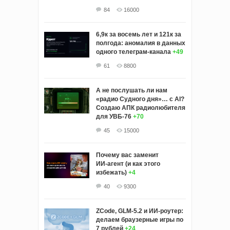
84
16000
6,9к за восемь лет и 121к за
полгода: аномалия в данных
одного телеграм-канала
+49
61
8800
А не послушать ли нам
«радио Судного дня»… с AI?
Создаю АПК радиолюбителя
для УВБ-76
+70
45
15000
Почему вас заменит
ИИ‑агент (и как этого
избежать)
+4
40
9300
ZCode, GLM-5.2 и ИИ-роутер:
делаем браузерные игры по
7 рублей
+24