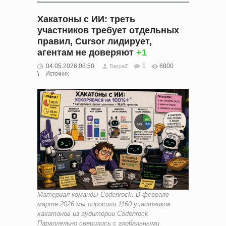
Хакатоны с ИИ: треть
участников требует отдельных
правил, Cursor лидирует,
агентам не доверяют
+1
04.05.2026 08:50
1
6800
DaryaZ
Источник
Материал команды Codenrock. В феврале–
марте 2026 мы опросили 1160 участников
хакатонов из аудитории Codenrock.
Параллельно сверились с глобальными