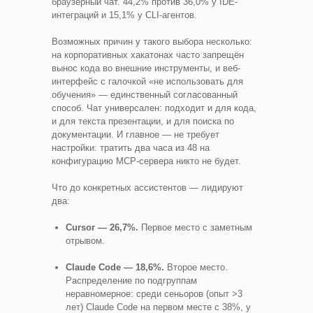
браузерный чат. 44,2% против 36,0% у IDE-
интеграций и 15,1% у CLI-агентов.
Возможных причин у такого выбора несколько:
на корпоративных хакатонах часто запрещён
вынос кода во внешние инструменты, и веб-
интерфейс с галочкой «не использовать для
обучения» — единственный согласованный
способ. Чат универсален: подходит и для кода,
и для текста презентации, и для поиска по
документации. И главное — не требует
настройки: тратить два часа из 48 на
конфигурацию MCP-сервера никто не будет.
Что до конкретных ассистентов — лидируют
два:
Cursor — 26,7%.
Первое место с заметным
отрывом.
Claude Code — 18,6%.
Второе место.
Распределение по подгруппам
неравномерное: среди сеньоров (опыт >3
лет) Claude Code на первом месте с 38%, у