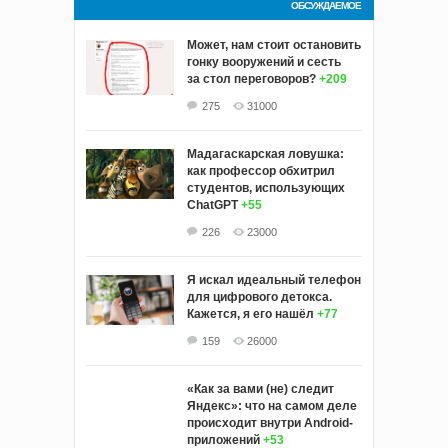
ОБСУЖДАЕМОЕ
Может, нам стоит остановить
гонку вооружений и сесть
за стол переговоров?
+209
275
31000
Мадагаскарская ловушка:
как профессор обхитрил
студентов, использующих
ChatGPT
+55
226
23000
Я искал идеальный телефон
для цифрового детокса.
Кажется, я его нашёл
+77
159
26000
«Как за вами (не) следит
Яндекс»: что на самом деле
происходит внутри Android-
приложений
+53