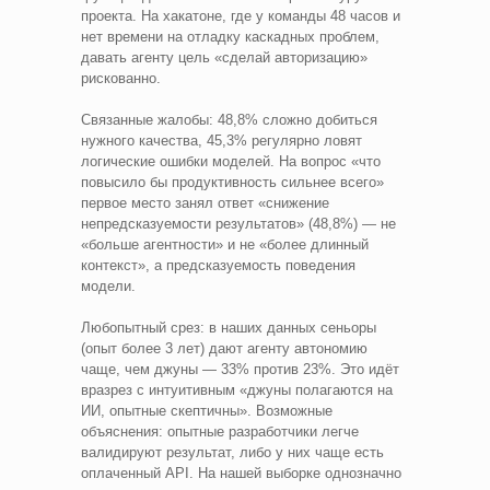
проекта. На хакатоне, где у команды 48 часов и
нет времени на отладку каскадных проблем,
давать агенту цель «сделай авторизацию»
рискованно.
Связанные жалобы: 48,8% сложно добиться
нужного качества, 45,3% регулярно ловят
логические ошибки моделей. На вопрос «что
повысило бы продуктивность сильнее всего»
первое место занял ответ «снижение
непредсказуемости результатов» (48,8%) — не
«больше агентности» и не «более длинный
контекст», а предсказуемость поведения
модели.
Любопытный срез: в наших данных сеньоры
(опыт более 3 лет) дают агенту автономию
чаще, чем джуны — 33% против 23%. Это идёт
вразрез с интуитивным «джуны полагаются на
ИИ, опытные скептичны». Возможные
объяснения: опытные разработчики легче
валидируют результат, либо у них чаще есть
оплаченный API. На нашей выборке однозначно