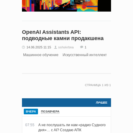
OpenAI Assistants API:
подводные камни продакшена
14.06.2025 11:15
sshskrbna
1
Машинное обучение
Искусственный интеллект
СТРАНИЦА
1
ИЗ
1
ЛУЧШЕЕ
ВЧЕРА
ПОЗАВЧЕРА
07:55
А не послушать ли нам «радио Судного
дня»… с AI? Создаю АПК