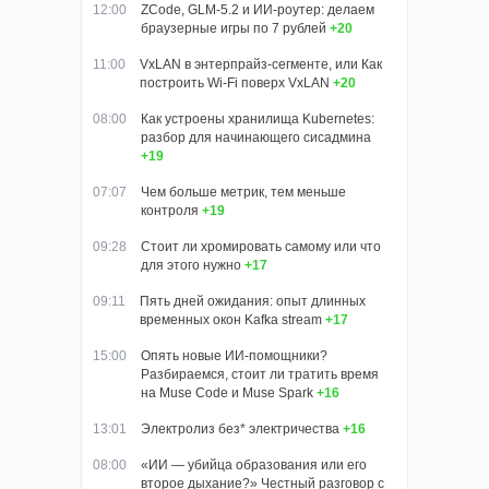
12:00
ZCode, GLM-5.2 и ИИ-роутер: делаем
браузерные игры по 7 рублей
+20
11:00
VxLAN в энтерпрайз-сегменте, или Как
построить Wi-Fi поверх VxLAN
+20
08:00
Как устроены хранилища Kubernetes:
разбор для начинающего сисадмина
+19
07:07
Чем больше метрик, тем меньше
контроля
+19
09:28
Стоит ли хромировать самому или что
для этого нужно
+17
09:11
Пять дней ожидания: опыт длинных
временных окон Kafka stream
+17
15:00
Опять новые ИИ-помощники?
Разбираемся, стоит ли тратить время
на Muse Code и Muse Spark
+16
13:01
Электролиз без* электричества
+16
08:00
«ИИ — убийца образования или его
второе дыхание?» Честный разговор с