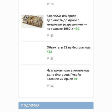
23
Как NASA измеряла
дальность до Apollo с
метровым разрешением —
на технике 1960-х
+30
23
Объекты в JS не бесплатные
+22
23
Чем закончились уголовные
дела блогеров: Гусейн
Гасанов и Лерчек
+9
22
ПОДПИСКА