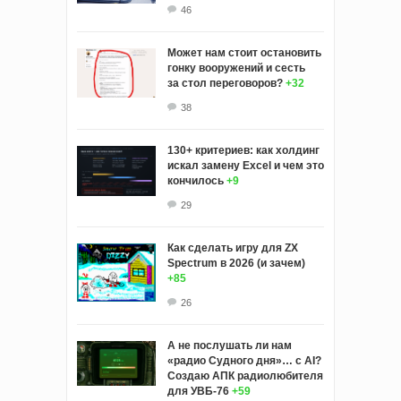
46
Может нам стоит остановить
гонку вооружений и сесть
за стол переговоров?
+32
38
130+ критериев: как холдинг
искал замену Excel и чем это
кончилось
+9
29
Как сделать игру для ZX
Spectrum в 2026 (и зачем)
+85
26
А не послушать ли нам
«радио Судного дня»… с AI?
Создаю АПК радиолюбителя
для УВБ-76
+59