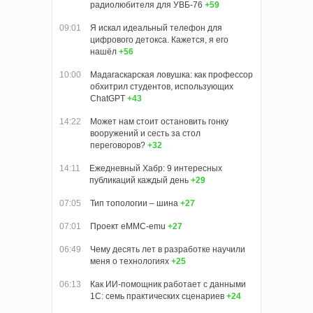
радиолюбителя для УВБ-76
+59
09:01
Я искал идеальный телефон для
цифрового детокса. Кажется, я его
нашёл
+56
10:00
Мадагаскарская ловушка: как профессор
обхитрил студентов, использующих
ChatGPT
+43
14:22
Может нам стоит остановить гонку
вооружений и сесть за стол
переговоров?
+32
14:11
Ежедневный Хабр: 9 интересных
публикаций каждый день
+29
07:05
Тип топологии – шина
+27
07:01
Проект eMMC-emu
+27
06:49
Чему десять лет в разработке научили
меня о технологиях
+25
06:13
Как ИИ-помощник работает с данными
1С: семь практических сценариев
+24