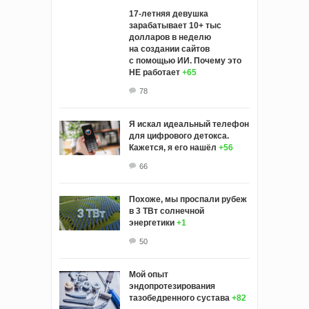
17-летняя девушка
зарабатывает 10+ тыс
долларов в неделю
на создании сайтов
с помощью ИИ. Почему это
НЕ работает
+65
78
Я искал идеальный телефон
для цифрового детокса.
Кажется, я его нашёл
+56
66
Похоже, мы проспали рубеж
в 3 ТВт солнечной
энергетики
+1
50
Мой опыт
эндопротезирования
тазобедренного сустава
+82