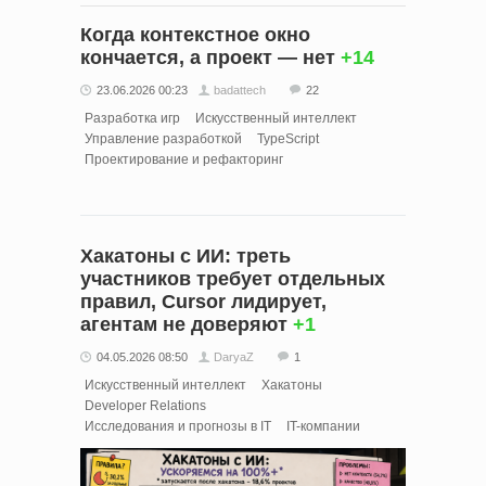
Когда контекстное окно
кончается, а проект — нет
+14
23.06.2026 00:23
badattech
22
Разработка игр
Искусственный интеллект
Управление разработкой
TypeScript
Проектирование и рефакторинг
Хакатоны с ИИ: треть
участников требует отдельных
правил, Cursor лидирует,
агентам не доверяют
+1
04.05.2026 08:50
DaryaZ
1
Искусственный интеллект
Хакатоны
Developer Relations
Исследования и прогнозы в IT
IT-компании