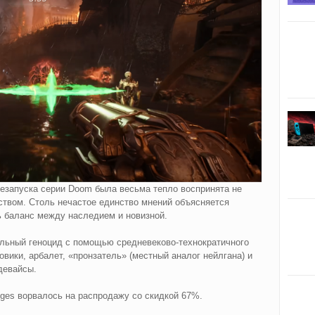
резапуска серии Doom была весьма тепло воспринята не
ством. Столь нечастое единство мнений объясняется
ь баланс между наследием и новизной.
альный геноцид с помощью средневеково-технократичного
вики, арбалет, «пронзатель» (местный аналог нейлгана) и
девайсы.
ges ворвалось на распродажу со скидкой 67%.