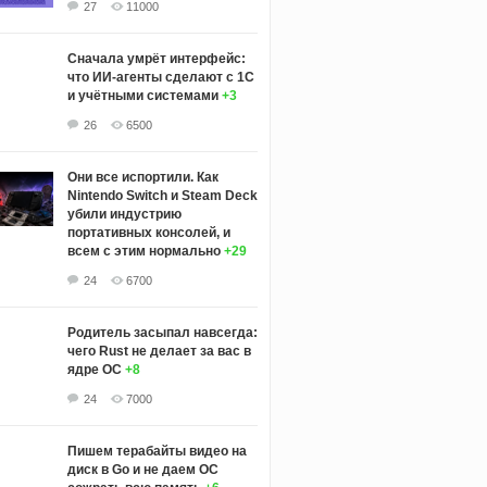
27
11000
Сначала умрёт интерфейс:
что ИИ-агенты сделают с 1С
и учётными системами
+3
26
6500
Они все испортили. Как
Nintendo Switch и Steam Deck
убили индустрию
портативных консолей, и
всем с этим нормально
+29
24
6700
Родитель засыпал навсегда:
чего Rust не делает за вас в
ядре ОС
+8
24
7000
Пишем терабайты видео на
диск в Go и не даем ОС