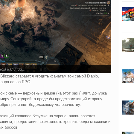
лном наличии…
lizzard старается угодить фанатам той самой Diablo,
анра action-RPG.
ой схеме — верховный демон (на этот раз Лилит, дочурка
миру Санктуарий, а вроде бы представляющий сторону
добро причиняет бедолажному человечеству.
вающий кровавое безумие на экране, вновь поведет
кациям, предоставив возможность крошить орды массовки и
ых боссов.