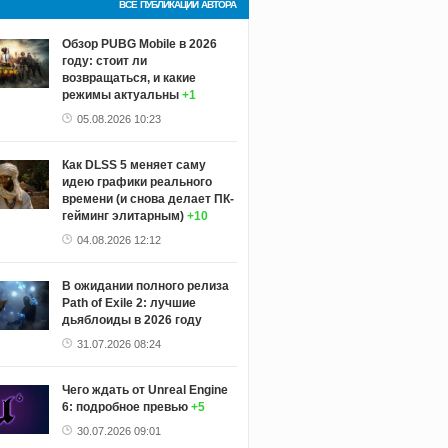
ВСЕ ПУБЛИКАЦИИ АВТОРА
Обзор PUBG Mobile в 2026
году: стоит ли
возвращаться, и какие
режимы актуальны
+1
05.08.2026 10:23
Как DLSS 5 меняет саму
идею графики реального
времени (и снова делает ПК-
гейминг элитарным)
+10
04.08.2026 12:12
В ожидании полного релиза
Path of Exile 2: лучшие
дьяблоиды в 2026 году
31.07.2026 08:24
Чего ждать от Unreal Engine
6: подробное превью
+5
30.07.2026 09:01