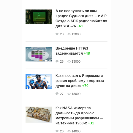
А не послушать ли нам
«радио Судного дня»… с AI?
Создаю АПК радиолюбителя
для УВБ-76
+61
28
12000
Внедрение HTTP/3
задерживается
+48
28
13000
Как я воевал с Яндексом и
решил проблему «мертвых
душ» на диске
+70
27
18000
Как NASA измеряла
дальность до Apollo с
метровым разрешением —
на технике 1960-х
+31
26
14000