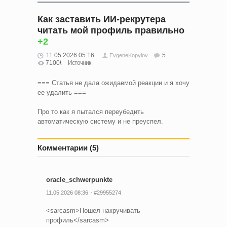
Как заставить ИИ-рекрутера
читать мой профиль правильно
+2
11.05.2026 05:16
5
EvgeneKopylov
7100
Источник
=== Статья не дала ожидаемой реакции и я хочу
ее удалить ===
Про то как я пытался переубедить
автоматическую систему и не преуспел.
Комментарии (5)
oracle_schwerpunkte
11.05.2026 08:36
#29955274
<sarcasm>Пошел накручивать
профиль</sarcasm>