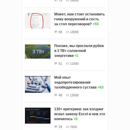
75
18000
Может, нам стоит остановить
гонку вооружений и сесть
за стол переговоров?
+59
69
13000
Похоже, мы проспали рубеж
в 3 ТВт солнечной
энергетики
+1
51
11000
Мой опыт
эндопротезирования
тазобедренного сустава
+83
48
13000
130+ критериев: как холдинг
искал замену Excel и чем это
кончилось
+9
29
7600