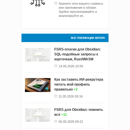
Храните логи вашего сервиса
или приложения в облаке.
Удобно просматривайте и
анализируйте их.
ВСЕ ПУБЛИКАЦИИ АВТОРА
FSRS-плагин для Obsidian:
SQL-подобные запросы к
карточкам, Rust/WASM
14.05.2026 10:59
Как заставить ИИ-рекрутера
читать мой профиль
правильно
+2
11.05.2026 05:16
FSRS для Obsidian: помнить
всё
+11
06.05.2026 09:22