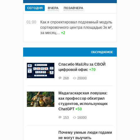
СЕГОДНЯ
ВЧЕРА
ПОЗАВЧЕРА
01:00
Как я спроектировал подземный модуль
сортировочного центра площадью 3к м²,
за месяц…
+2
ОБСУЖДАЕМОЕ
Спасибо Mail.Ru за СВОЙ
цифровой офис
+70
268
20000
Мадагаскарская ловушка:
как профессор обхитрил
студентов, использующих
ChatGPT
+50
153
16000
Почему умные люди годами
не могут выучить