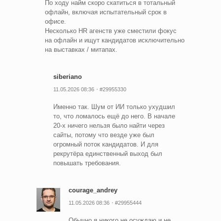
По ходу найм скоро скатиться в тотальный
офлайн, включая испытательный срок в
офисе.
Несколько HR агенств уже сместили фокус
на офлайн и ищут кандидатов исключительно
на выставках / митапах.
siberiano
11.05.2026 08:36
#29955330
Именно так. Шум от ИИ только ухудшил
то, что ломалось ещё до него. В начале
20-х ничего нельзя было найти через
сайты, потому что везде уже был
огромный поток кандидатов. И для
рекрутёра единственный выход был
повышать требования.
courage_andrey
11.05.2026 08:36
#29955444
Обычно я никого не осуждаю и не