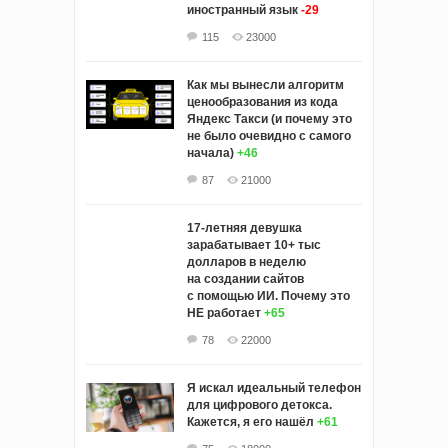
иностранный язык
-29
115
23000
Как мы вынесли алгоритм
ценообразования из кода
Яндекс Такси (и почему это
не было очевидно с самого
начала)
+46
87
21000
17-летняя девушка
зарабатывает 10+ тыс
долларов в неделю
на создании сайтов
с помощью ИИ. Почему это
НЕ работает
+65
78
22000
Я искал идеальный телефон
для цифрового детокса.
Кажется, я его нашёл
+61