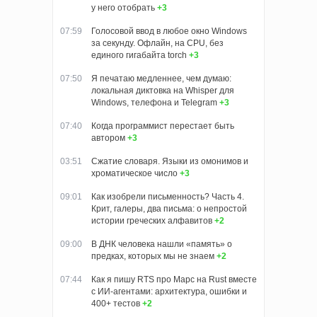
у него отобрать
+3
07:59
Голосовой ввод в любое окно Windows
за секунду. Офлайн, на CPU, без
единого гигабайта torch
+3
07:50
Я печатаю медленнее, чем думаю:
локальная диктовка на Whisper для
Windows, телефона и Telegram
+3
07:40
Когда программист перестает быть
автором
+3
03:51
Сжатие словаря. Языки из омонимов и
хроматическое число
+3
09:01
Как изобрели письменность? Часть 4.
Крит, галеры, два письма: о непростой
истории греческих алфавитов
+2
09:00
В ДНК человека нашли «память» о
предках, которых мы не знаем
+2
07:44
Как я пишу RTS про Марс на Rust вместе
с ИИ-агентами: архитектура, ошибки и
400+ тестов
+2