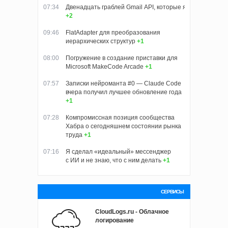
07:34
Двенадцать граблей Gmail API, которые я собрал, пока
+2
09:46
FlatAdapter для преобразования
иерархических структур
+1
08:00
Погружение в создание приставки для
Microsoft MakeCode Arcade
+1
07:57
Записки нейроманта #0 — Claude Code
вчера получил лучшее обновление года
+1
07:28
Компромиссная позиция сообщества
Хабра о сегодняшнем состоянии рынка
труда
+1
07:16
Я сделал «идеальный» мессенджер
с ИИ и не знаю, что с ним делать
+1
СЕРВИСЫ
CloudLogs.ru - Облачное
логирование