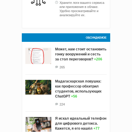
Храните логи вашего сервиса
или приложения в облаке.
Удобно просматривайте и
анализируйте их.
ОБСУЖДАЕМОЕ
Может, нам стоит остановить
гонку вооружений и сесть
за стол переговоров?
+206
265
Мадагаскарская ловушка:
как профессор обхитрил
студентов, использующих
ChatGPT
+56
224
Я искал идеальный телефон
для цифрового детокса.
Кажется, я его нашёл
+77