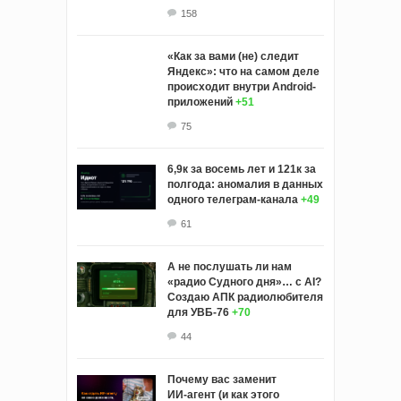
158
«Как за вами (не) следит
Яндекс»: что на самом деле
происходит внутри Android-
приложений
+51
75
6,9к за восемь лет и 121к за
полгода: аномалия в данных
одного телеграм-канала
+49
61
А не послушать ли нам
«радио Судного дня»… с AI?
Создаю АПК радиолюбителя
для УВБ-76
+70
44
Почему вас заменит
ИИ‑агент (и как этого