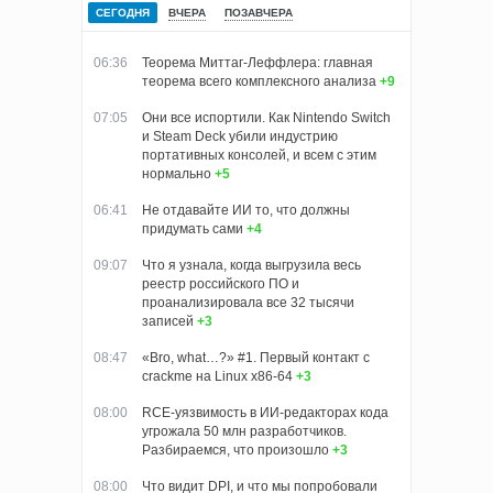
СЕГОДНЯ
ВЧЕРА
ПОЗАВЧЕРА
06:36
Теорема Миттаг-Леффлера: главная
теорема всего комплексного анализа
+9
07:05
Они все испортили. Как Nintendo Switch
и Steam Deck убили индустрию
портативных консолей, и всем с этим
нормально
+5
06:41
Не отдавайте ИИ то, что должны
придумать сами
+4
09:07
Что я узнала, когда выгрузила весь
реестр российского ПО и
проанализировала все 32 тысячи
записей
+3
08:47
«Bro, what…?» #1. Первый контакт с
crackme на Linux x86-64
+3
08:00
RCE-уязвимость в ИИ-редакторах кода
угрожала 50 млн разработчиков.
Разбираемся, что произошло
+3
08:00
Что видит DPI, и что мы попробовали