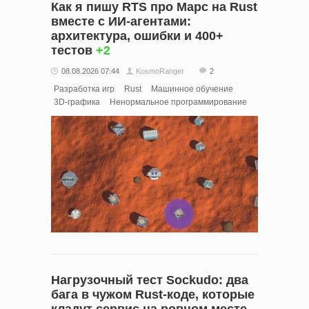
Как я пишу RTS про Марс на Rust
вместе с ИИ-агентами:
архитектура, ошибки и 400+
тестов
+2
08.08.2026 07:44
KosmoRanger
2
Разработка игр
Rust
Машинное обучение
3D-графика
Ненормальное программирование
Нагрузочный тест Sockudo: два
бага в чужом Rust‑коде, которые
кладут сервис на ровном месте