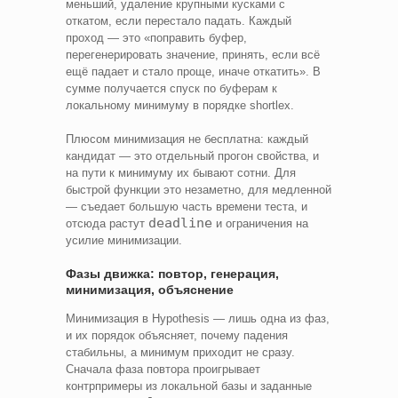
меньший, удаление крупными кусками с
откатом, если перестало падать. Каждый
проход — это «поправить буфер,
перегенерировать значение, принять, если всё
ещё падает и стало проще, иначе откатить». В
сумме получается спуск по буферам к
локальному минимуму в порядке shortlex.
Плюсом минимизация не бесплатна: каждый
кандидат — это отдельный прогон свойства, и
на пути к минимуму их бывают сотни. Для
быстрой функции это незаметно, для медленной
— съедает большую часть времени теста, и
deadline
отсюда растут
и ограничения на
усилие минимизации.
Фазы движка: повтор, генерация,
минимизация, объяснение
Минимизация в Hypothesis — лишь одна из фаз,
и их порядок объясняет, почему падения
стабильны, а минимум приходит не сразу.
Сначала фаза повтора проигрывает
контрпримеры из локальной базы и заданные