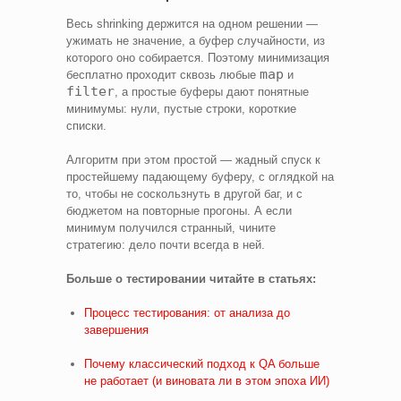
Весь shrinking держится на одном решении —
ужимать не значение, а буфер случайности, из
которого оно собирается. Поэтому минимизация
map
бесплатно проходит сквозь любые
и
filter
, а простые буферы дают понятные
минимумы: нули, пустые строки, короткие
списки.
Алгоритм при этом простой — жадный спуск к
простейшему падающему буферу, с оглядкой на
то, чтобы не соскользнуть в другой баг, и с
бюджетом на повторные прогоны. А если
минимум получился странный, чините
стратегию: дело почти всегда в ней.
Больше о тестировании читайте в статьях:
Процесс тестирования: от анализа до
завершения
Почему классический подход к QA больше
не работает (и виновата ли в этом эпоха ИИ)