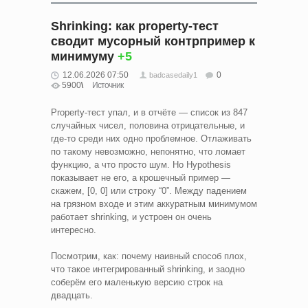
Shrinking: как property-тест
сводит мусорный контрпример к
минимуму
+5
12.06.2026 07:50
0
badcasedaily1
5900
Источник
Property-тест упал, и в отчёте — список из 847
случайных чисел, половина отрицательные, и
где-то среди них одно проблемное. Отлаживать
по такому невозможно, непонятно, что ломает
функцию, а что просто шум. Но Hypothesis
показывает не его, а крошечный пример —
скажем, [0, 0] или строку “0”. Между падением
на грязном входе и этим аккуратным минимумом
работает shrinking, и устроен он очень
интересно.
Посмотрим, как: почему наивный способ плох,
что такое интегрированный shrinking, и заодно
соберём его маленькую версию строк на
двадцать.