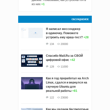
движке. Показываю, как устроены пять
из них
+1
ОБСУЖДАЕМОЕ
Я написал мессенджер
в одиночку. Поможете
устроить ему краш‑тест?
+28
134
20000
Спасибо Mail.Ru за СВОЙ
цифровой офис
+42
128
11000
Как я год проработал на Arch
Linux, сдался и вернулся на
скучную Ubuntu для
реальной работы
+81
122
23000
Как мы делаем беспилотные