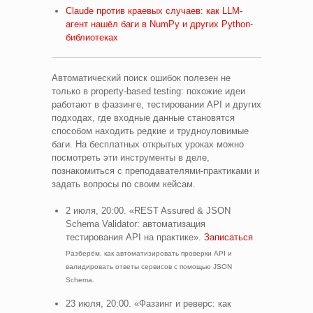
Claude против краевых случаев: как LLM-
агент нашёл баги в NumPy и других Python-
библиотеках
Автоматический поиск ошибок полезен не
только в property-based testing: похожие идеи
работают в фаззинге, тестировании API и других
подходах, где входные данные становятся
способом находить редкие и трудноуловимые
баги. На бесплатных открытых уроках можно
посмотреть эти инструменты в деле,
познакомиться с преподавателями-практиками и
задать вопросы по своим кейсам.
2 июля, 20:00. «REST Assured & JSON
Schema Validator: автоматизация
тестирования API на практике».
Записаться
Разберём, как автоматизировать проверки API и
валидировать ответы сервисов с помощью JSON
Schema.
23 июля, 20:00. «Фаззинг и реверс: как