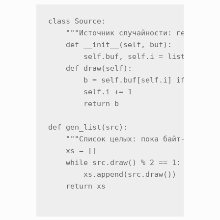
class Source:

    """Источник случайности: генератор 
    def __init__(self, buf):

        self.buf, self.i = list(buf), 0
    def draw(self):

        b = self.buf[self.i] if self.i 
        self.i += 1

        return b

def gen_list(src):

    """Список целых: пока байт-продолжа
    xs = []

    while src.draw() % 2 == 1:

        xs.append(src.draw())

    return xs