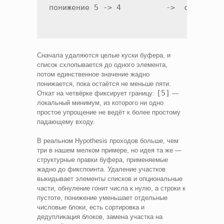
понижение 5 -> 4          ->  свойство
Сначала удаляются целые куски буфера, и
список схлопывается до одного элемента,
потом единственное значение жадно
понижается, пока остаётся не меньше пяти.
[5]
Откат на четвёрке фиксирует границу:
—
локальный минимум, из которого ни одно
простое упрощение не ведёт к более простому
падающему входу.
В реальном Hypothesis проходов больше, чем
три в нашем мелком примере, но идея та же —
структурные правки буфера, применяемые
жадно до фикспоинта. Удаление участков
выкидывает элементы списков и опциональные
части, обнуление гонит числа к нулю, а строки к
пустоте, понижение уменьшает отдельные
числовые блоки, есть сортировка и
дедупликация блоков, замена участка на