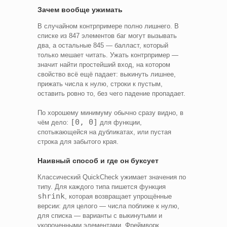
Зачем вообще ужимать
В случайном контрпримере полно лишнего. В
списке из 847 элементов баг могут вызывать
два, а остальные 845 — балласт, который
только мешает читать. Ужать контрпример —
значит найти простейший вход, на котором
свойство всё ещё падает: выкинуть лишнее,
прижать числа к нулю, строки к пустым,
оставить ровно то, без чего падение пропадает.
По хорошему минимуму обычно сразу видно, в
[0, 0]
чём дело:
для функции,
спотыкающейся на дубликатах, или пустая
строка для забытого края.
Наивный способ и где он буксует
Классический QuickCheck ужимает значения по
типу. Для каждого типа пишется функция
shrink
, которая возвращает упрощённые
версии: для целого — числа поближе к нулю,
для списка — варианты с выкинутыми и
укороченными элементами. Фреймворк