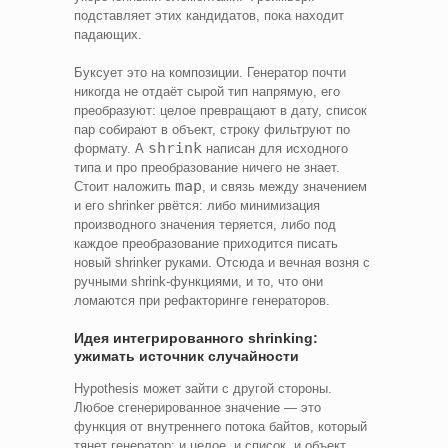
подставляет этих кандидатов, пока находит
падающих.
Буксует это на композиции. Генератор почти
никогда не отдаёт сырой тип напрямую, его
преобразуют: целое превращают в дату, список
пар собирают в объект, строку фильтруют по
shrink
формату. А
написан для исходного
типа и про преобразование ничего не знает.
map
Стоит наложить
, и связь между значением
и его shrinker рвётся: либо минимизация
производного значения теряется, либо под
каждое преобразование приходится писать
новый shrinker руками. Отсюда и вечная возня с
ручными shrink-функциями, и то, что они
ломаются при рефакторинге генераторов.
Идея интегрированного shrinking:
ужимать источник случайности
Hypothesis может зайти с другой стороны.
Любое сгенерированное значение — это
функция от внутреннего потока байтов, который
тянет генератор: и целое, и список, и объект