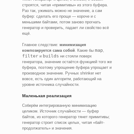
строятся, читая «примитивы» из этого буфера.
Раз так, ужимать можно не значение, а сам
буфер: сделать его проще — короче и с
меньшими байтами, потом заново прогнать
генератор и проверить, падает ли свойство всё
ещё.
Главное следствие:
минимизация
map
композируется сама собой
. Какие бы
,
filter
builds
и
ни стояли поверх
генератора, значение остаётся функцией того же
буфера, поэтому упрощение буфера упрощает и
производное значение. Ручных shrinker нет
вовсе, есть один алгоритм, работающий на
уровне источника случайности.
Маленькая реализация
Соберём интегрированную минимизацию
целиком. Источник случайности — буфер
байтов, из которого генератор тянет примитивы;
генератор строит список целых, читая «байт-
продолжатель» и значения.