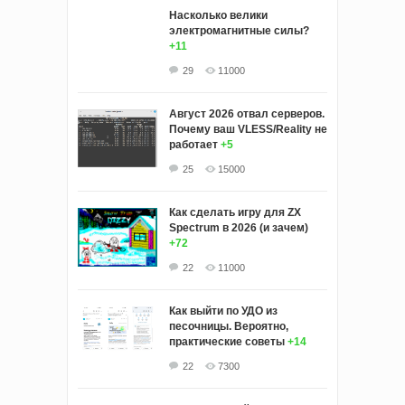
Насколько велики
электромагнитные силы?
+11
29
11000
Август 2026 отвал серверов.
Почему ваш VLESS/Reality не
работает
+5
25
15000
Как сделать игру для ZX
Spectrum в 2026 (и зачем)
+72
22
11000
Как выйти по УДО из
песочницы. Вероятно,
практические советы
+14
22
7300