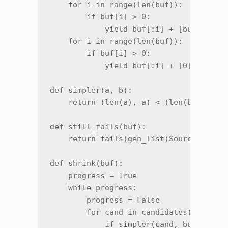
    for i in range(len(buf)):          
        if buf[i] > 0:

            yield buf[:i] + [buf[i] - 1
    for i in range(len(buf)):          
        if buf[i] > 0:

            yield buf[:i] + [0] + buf[i
def simpler(a, b):                     
    return (len(a), a) < (len(b), b)

def still_fails(buf):

    return fails(gen_list(Source(buf)))
def shrink(buf):

    progress = True

    while progress:                    
        progress = False

        for cand in candidates(buf):

            if simpler(cand, buf) and s