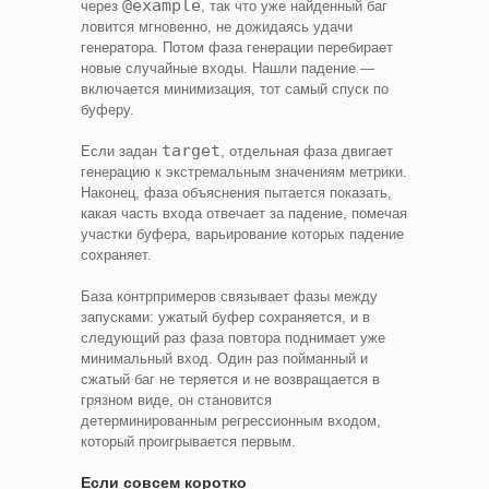
@example
через
, так что уже найденный баг
ловится мгновенно, не дожидаясь удачи
генератора. Потом фаза генерации перебирает
новые случайные входы. Нашли падение —
включается минимизация, тот самый спуск по
буферу.
target
Если задан
, отдельная фаза двигает
генерацию к экстремальным значениям метрики.
Наконец, фаза объяснения пытается показать,
какая часть входа отвечает за падение, помечая
участки буфера, варьирование которых падение
сохраняет.
База контрпримеров связывает фазы между
запусками: ужатый буфер сохраняется, и в
следующий раз фаза повтора поднимает уже
минимальный вход. Один раз пойманный и
сжатый баг не теряется и не возвращается в
грязном виде, он становится
детерминированным регрессионным входом,
который проигрывается первым.
Если совсем коротко