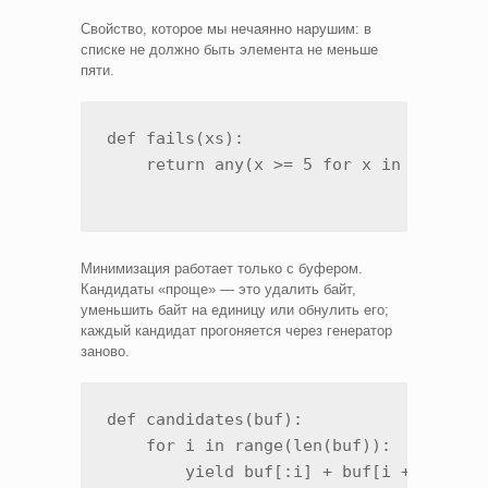
Свойство, которое мы нечаянно нарушим: в
списке не должно быть элемента не меньше
пяти.
def fails(xs):

    return any(x >= 5 for x in xs)    
Минимизация работает только с буфером.
Кандидаты «проще» — это удалить байт,
уменьшить байт на единицу или обнулить его;
каждый кандидат прогоняется через генератор
заново.
def candidates(buf):

    for i in range(len(buf)):          
        yield buf[:i] + buf[i + 1:]
