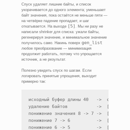
Спуск удаляет лишние байты, и список
укорачивается до одного элемента; уменьшает
байт значения, пока остаётся не меньше пяти —
на четвёрке падение пропадает, и шаг
[5]
откатывается. На выходе
. Мы ни разу не
написали shrinker для списка: ужали байты,
регенерируя значение, и минимальное значение
gen_list
получилось само. Накинь поверх
любое преобразование — минимизация
продолжит работать, потому что упрощается
источник, а не результат.
Полезно увидеть спуск по шагам. Если
логировать принятые упрощения, выходит
примерно так:
исходный буфер длины 40   ->  список из
удаление байтов           ->  [8]      
понижение значения 8 -> 7 ->  [7]

понижение 7 -> 6          ->  [6]

понижение 6 -> 5          ->  [5]
