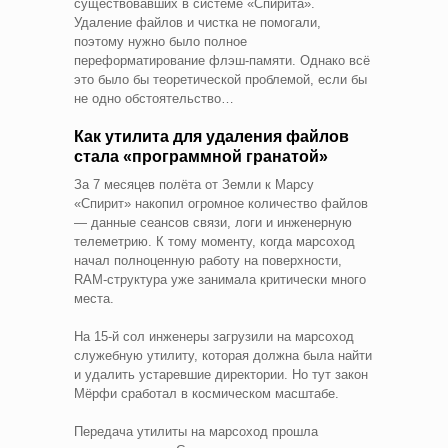
существовавших в системе «Спирита».
Удаление файлов и чистка не помогали,
поэтому нужно было полное
переформатирование флэш-памяти. Однако всё
это было бы теоретической проблемой, если бы
не одно обстоятельство…
Как утилита для удаления файлов
стала «программной гранатой»
За 7 месяцев полёта от Земли к Марсу
«Спирит» накопил огромное количество файлов
— данные сеансов связи, логи и инженерную
телеметрию. К тому моменту, когда марсоход
начал полноценную работу на поверхности,
RAM-структура уже занимала критически много
места.
На 15-й сол инженеры загрузили на марсоход
служебную утилиту, которая должна была найти
и удалить устаревшие директории. Но тут закон
Мёрфи сработал в космическом масштабе.
Передача утилиты на марсоход прошла