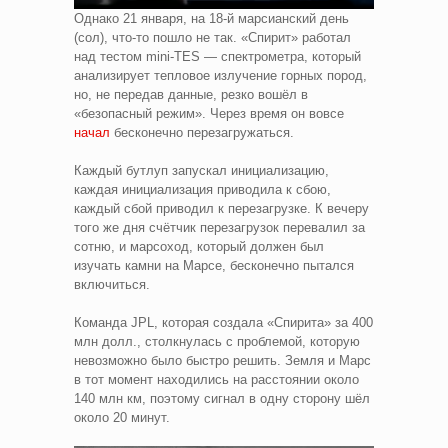
Однако 21 января, на 18-й марсианский день
(сол), что-то пошло не так. «Спирит» работал
над тестом mini-TES — спектрометра, который
анализирует тепловое излучение горных пород,
но, не передав данные, резко вошёл в
«безопасный режим». Через время он вовсе
начал
бесконечно перезагружаться.
Каждый бутлуп запускал инициализацию,
каждая инициализация приводила к сбою,
каждый сбой приводил к перезагрузке. К вечеру
того же дня счётчик перезагрузок перевалил за
сотню, и марсоход, который должен был
изучать камни на Марсе, бесконечно пытался
включиться.
Команда JPL, которая создала «Спирита» за 400
млн долл., столкнулась с проблемой, которую
невозможно было быстро решить. Земля и Марс
в тот момент находились на расстоянии около
140 млн км, поэтому сигнал в одну сторону шёл
около 20 минут.