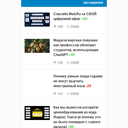
ОБСУЖДАЕМОЕ
Спасибо Mail.Ru за СВОЙ
цифровой офис
+69
268
20000
Мадагаскарская ловушка:
как профессор обхитрил
студентов, использующих
ChatGPT
+45
145
15000
Почему умные люди годами
не могут выучить
иностранный язык
-29
114
23000
Как мы вынесли алгоритм
ценообразования из кода
Яндекс Такси (и почему это
не было очевидно с самого
начала)
+46