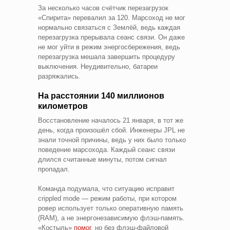
За несколько часов счётчик перезагрузок
«Спирита» перевалил за 120. Марсоход не мог
нормально связаться с Землёй, ведь каждая
перезагрузка прерывала сеанс связи. Он даже
не мог уйти в режим энергосбережения, ведь
перезагрузка мешала завершить процедуру
выключения. Неудивительно, батареи
разряжались.
На расстоянии 140 миллионов
километров
Восстановление началось 21 января, в тот же
день, когда произошёл сбой. Инженеры JPL не
знали точной причины, ведь у них было только
поведение марсохода. Каждый сеанс связи
длился считанные минуты, потом сигнал
пропадал.
Команда подумала, что ситуацию исправит
crippled mode — режим работы, при котором
ровер использует только оперативную память
(RAM), а не энергонезависимую флэш-память.
«Костыль»
помог
, но без флэш-файловой