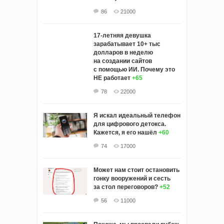
86
21000
17-летняя девушка
зарабатывает 10+ тыс
долларов в неделю
на создании сайтов
с помощью ИИ. Почему это
НЕ работает
+65
78
22000
Я искал идеальный телефон
для цифрового детокса.
Кажется, я его нашёл
+60
74
17000
Может нам стоит остановить
гонку вооружений и сесть
за стол переговоров?
+52
56
11000