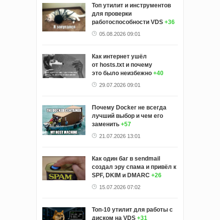
Топ утилит и инструментов
для проверки
работоспособности VDS
+36
05.08.2026 09:01
Как интернет ушёл
от hosts.txt и почему
это было неизбежно
+40
29.07.2026 09:01
Почему Docker не всегда
лучший выбор и чем его
заменить
+57
21.07.2026 13:01
Как один баг в sendmail
создал эру спама и привёл к
SPF, DKIM и DMARC
+26
15.07.2026 07:02
Топ-10 утилит для работы с
диском на VDS
+31