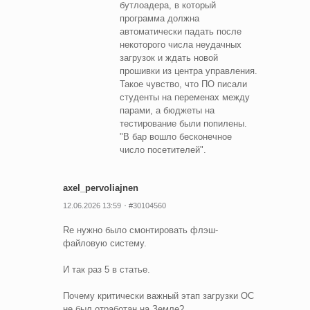
бутлоадера, в который
программа должна
автоматически падать после
некоторого числа неудачных
загрузок и ждать новой
прошивки из центра управления.
Такое чувство, что ПО писали
студенты на переменах между
парами, а бюджеты на
тестирование были попилены.
"В бар вошло бесконечное
число посетителей".
axel_pervoliajnen
12.06.2026 13:59
#30104560
Re нужно было смонтировать флэш-
файловую систему.
И так раз 5 в статье.
Почему критически важный этап загрузки ОС
не был отработан на Земле?