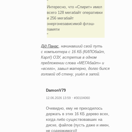
Интересно, что «Спирит» имел
всего 128 мегабайт оперативки
и 256 мегабайт
энергонезависимой флэш-
памяти
Дiд Панас
, начинавший свой путь
с компьютера с 16 КБ (КИЛОбайт,
Карл!) ОЗУ, встретив в одном
предложении слова «МЕГАбайт» и
«всего», завыл матерно, долго бился
головой об стену, ушёл в запой.
DamonV79
12.06.2026 13:59
#30104060
Очевидно, ему не приходилось
держать в этих 16 КБ дерево всех,
когда либо существовавших на
диске, файлов (пусть даже и имен,
не содержимого)!