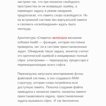
настроен так, что при нехватке свободного
пространства он не возвращал ошибку, а
переводил задачу в режим ожидания,
предполагая, что память скоро освободится. Но
на встроенной системе без виртуальной памяти
и свопинга «освобождения» ждать было
неоткуда.
Архитектура «Спирита»
включала
механизм
software health — функцию, которая постоянно
проверяла, нет ли в системе приостановленных
задач. Обнаружив такую задачу, монитор считал
это критической ошибкой и инициировал полный
сброс электроники — перезагрузку процессора и
переинициализацию всего софта.
Перезагрузка запускала монтирование флэш-
файловой системы, а оно создавало RAM-
структуру, которая снова потребляла всю
доступную память. Попытка создания файла
приводила к нехватке памяти, нехватка памяти
приостанавливала задачу, приостановленная
задача вызывала сброс. И так бесконечно.