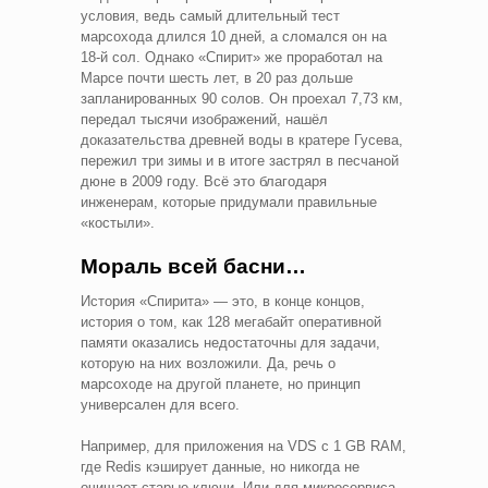
условия, ведь самый длительный тест
марсохода длился 10 дней, а сломался он на
18-й сол. Однако «Спирит» же проработал на
Марсе почти шесть лет, в 20 раз дольше
запланированных 90 солов. Он проехал 7,73 км,
передал тысячи изображений, нашёл
доказательства древней воды в кратере Гусева,
пережил три зимы и в итоге застрял в песчаной
дюне в 2009 году. Всё это благодаря
инженерам, которые придумали правильные
«костыли».
Мораль всей басни…
История «Спирита» — это, в конце концов,
история о том, как 128 мегабайт оперативной
памяти оказались недостаточны для задачи,
которую на них возложили. Да, речь о
марсоходе на другой планете, но принцип
универсален для всего.
Например, для приложения на VDS с 1 GB RAM,
где Redis кэширует данные, но никогда не
очищает старые ключи. Или для микросервиса,