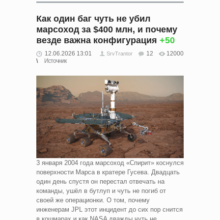
Как один баг чуть не убил
марсоход за $400 млн, и почему
везде важна конфигурация
+50
12.06.2026 13:01
12
12000
SrvTrantor
Источник
3 января 2004 года марсоход «Спирит» коснулся
поверхности Марса в кратере Гусева. Двадцать
один день спустя он перестал отвечать на
команды, ушёл в бутлуп и чуть не погиб от
своей же операционки. О том, почему
инженерам JPL этот инцидент до сих пор снится
в кошмарах и как NASA дважды чуть не