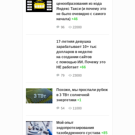
ценообразования из кода
Яндекс Такси (и почему это
не было очевидно с самого
начала)
+46
96
22000
17-летняя девушка
зарабатывает 10+ тыс
долларов в неделю
на создании сайтов
с помощью ИИ. Почему это
НЕ работает
+66
79
23000
Похоже, мы проспали рубеж
в 3 ТВт солнечной
энергетики
+1
54
11000
Мой опыт
эндопротезирования
тазобедренного сустава
+85