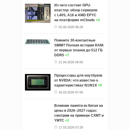
Из чего состоит GPU-
кластер: обзор серверов
с L40S, A16 и AMD EPYC
на платформе mClouds
+4
02.06.2026 06:28
Помните 30-контактные
SIMM? Полная история RAM:
от первых планок до 512 ГБ
DDR5
+7
21.04.2026 06:05
Процессоры для ноутбуков
от NVIDIA: что известно о
характеристиках N1/N1X
+9
26.03.2026 07:06
Влияние памяти из Китая на
цены в 2026–2027 годах:
смотрим на примере CXMT и
YMTC
+2
17.03.2026 07:28