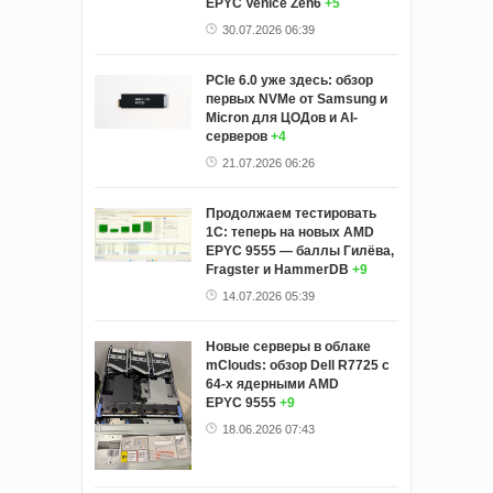
EPYC Venice Zen6
+5
30.07.2026 06:39
PCIe 6.0 уже здесь: обзор
первых NVMe от Samsung и
Micron для ЦОДов и AI-
серверов
+4
21.07.2026 06:26
Продолжаем тестировать
1С: теперь на новых AMD
EPYC 9555 — баллы Гилёва,
Fragster и HammerDB
+9
14.07.2026 05:39
Новые серверы в облаке
mClouds: обзор Dell R7725 с
64-х ядерными AMD
EPYC 9555
+9
18.06.2026 07:43