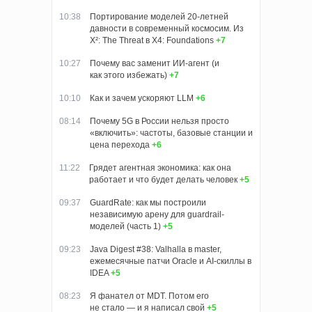
10:38
Портирование моделей 20-летней
давности в современный космосим. Из
X²: The Threat в X4: Foundations
+7
10:27
Почему вас заменит ИИ‑агент (и
как этого избежать)
+7
10:10
Как и зачем ускоряют LLM
+6
08:14
Почему 5G в России нельзя просто
«включить»: частоты, базовые станции и
цена перехода
+6
11:22
Грядет агентная экономика: как она
работает и что будет делать человек
+5
09:37
GuardRate: как мы построили
независимую арену для guardrail-
моделей (часть 1)
+5
09:23
Java Digest #38: Valhalla в master,
ежемесячные патчи Oracle и AI-скиллы в
IDEA
+5
08:23
Я фанател от MDT. Потом его
не стало — и я написал свой
+5