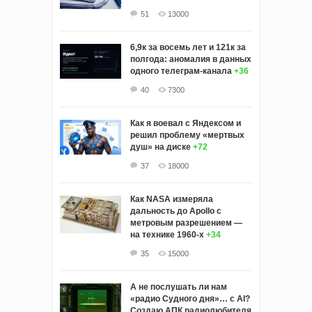
51
13000
6,9к за восемь лет и 121к за
полгода: аномалия в данных
одного телеграм-канала
+36
40
7300
Как я воевал с Яндексом и
решил проблему «мертвых
душ» на диске
+72
37
18000
Как NASA измеряла
дальность до Apollo с
метровым разрешением —
на технике 1960-х
+34
35
15000
А не послушать ли нам
«радио Судного дня»… с AI?
Создаю АПК радиолюбителя