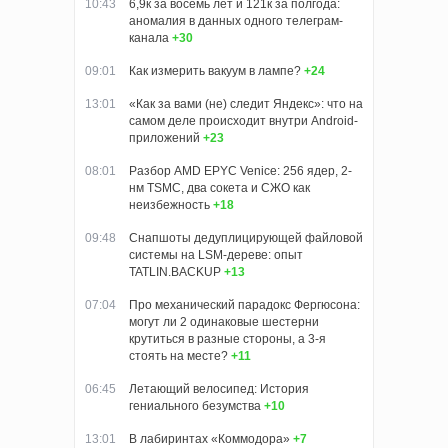
10:43
6,9к за восемь лет и 121к за полгода:
аномалия в данных одного телеграм-
канала
+30
09:01
Как измерить вакуум в лампе?
+24
13:01
«Как за вами (не) следит Яндекс»: что на
самом деле происходит внутри Android-
приложений
+23
08:01
Разбор AMD EPYC Venice: 256 ядер, 2-
нм TSMC, два сокета и СЖО как
неизбежность
+18
09:48
Снапшоты дедуплицирующей файловой
системы на LSM-дереве: опыт
TATLIN.BACKUP
+13
07:04
Про механический парадокс Фергюсона:
могут ли 2 одинаковые шестерни
крутиться в разные стороны, а 3-я
стоять на месте?
+11
06:45
Летающий велосипед: История
гениального безумства
+10
13:01
В лабиринтах «Коммодора»
+7