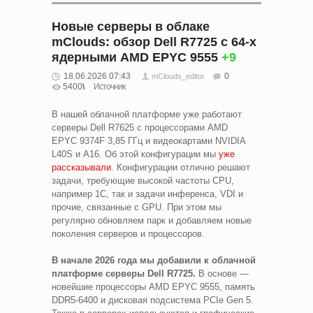
Новые серверы в облаке
mClouds: обзор Dell R7725 с 64-х
ядерными AMD EPYC 9555
+9
18.06.2026 07:43
0
mClouds_editor
5400
Источник
В нашей облачной платформе уже работают
серверы Dell R7625 с процессорами AMD
EPYC 9374F 3,85 ГГц и видеокартами NVIDIA
L40S и A16. Об этой конфигурации мы
уже
рассказывали
. Конфигурации отлично решают
задачи, требующие высокой частоты CPU,
например 1С, так и задачи инференса, VDI и
прочие, связанные с GPU. При этом мы
регулярно обновляем парк и добавляем новые
поколения серверов и процессоров.
В начале 2026
года мы добавили к облачной
платформе серверы Dell R7725.
В основе —
новейшие процессоры AMD EPYC 9555, память
DDR5-6400 и дисковая подсистема PCIe Gen 5.