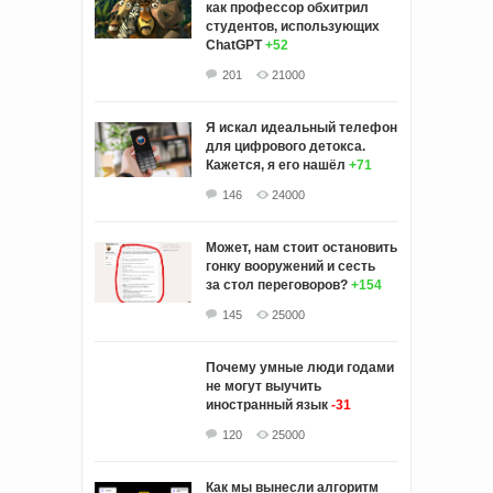
как профессор обхитрил
студентов, использующих
ChatGPT
+52
201
21000
Я искал идеальный телефон
для цифрового детокса.
Кажется, я его нашёл
+71
146
24000
Может, нам стоит остановить
гонку вооружений и сесть
за стол переговоров?
+154
145
25000
Почему умные люди годами
не могут выучить
иностранный язык
-31
120
25000
Как мы вынесли алгоритм