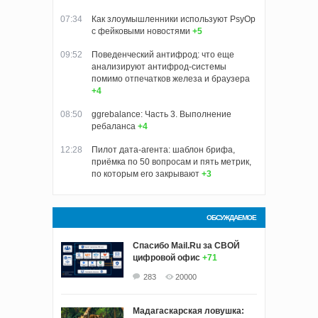
07:34
Как злоумышленники используют PsyOp
с фейковыми новостями
+5
09:52
Поведенческий антифрод: что еще
анализируют антифрод-системы
помимо отпечатков железа и браузера
+4
08:50
ggrebalance: Часть 3. Выполнение
ребаланса
+4
12:28
Пилот дата-агента: шаблон брифа,
приёмка по 50 вопросам и пять метрик,
по которым его закрывают
+3
ОБСУЖДАЕМОЕ
Спасибо Mail.Ru за СВОЙ
цифровой офис
+71
283
20000
Мадагаскарская ловушка: