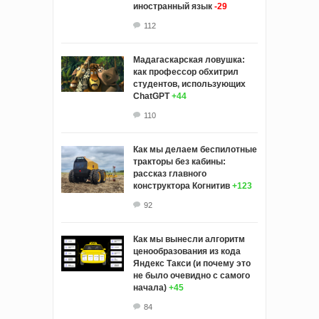
иностранный язык
-29
112
Мадагаскарская ловушка:
как профессор обхитрил
студентов, использующих
ChatGPT
+44
110
Как мы делаем беспилотные
тракторы без кабины:
рассказ главного
конструктора Когнитив
+123
92
Как мы вынесли алгоритм
ценообразования из кода
Яндекс Такси (и почему это
не было очевидно с самого
начала)
+45
84