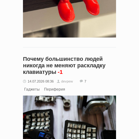
Почему большинство людей
никогда не меняют раскладку
клавиатуры
-1
14.07.2026 08:36
devpew
7
Гаджеты
Периферия