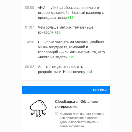
08:00
«ИИ — убийца образования или его
второе дыхание?» Честный разговор с
преподавателем
+16
07:07
Чем больше метрик, тем меньше
контроля
+16
14:50
С широко закрытыми глазами: двойная
жизнь государств, компаний и
корпораций —или как измерить то, чего
«никто не видит»
+15
09:02
Агентов не должны писать
разработчики. И вот почему
+14
СЕРВИСЫ
CloudLogs.ru - Облачное
логирование
Храните логи вашего сервиса
или приложения в облаке.
Удобно просматривайте и
анализируйте их.