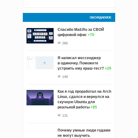
ОБСУЖДАЕМОЕ
Спасибо Mail.Ru за СВОЙ
цифровой офис
+70
266
Я написал мессенджер
в одиночку. Поможете
устроить ему краш‑тест?
+29
148
Как я год проработал на Arch
Linux, сдался и вернулся на
скучную Ubuntu для
реальной работы
+85
131
Почему умные люди годами
не могут выучить