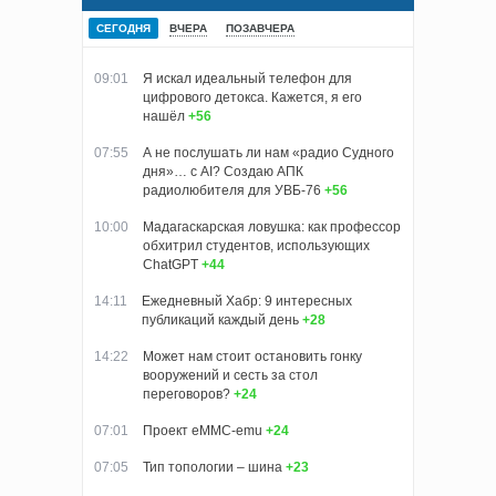
СЕГОДНЯ
ВЧЕРА
ПОЗАВЧЕРА
09:01
Я искал идеальный телефон для
цифрового детокса. Кажется, я его
нашёл
+56
07:55
А не послушать ли нам «радио Судного
дня»… с AI? Создаю АПК
радиолюбителя для УВБ-76
+56
10:00
Мадагаскарская ловушка: как профессор
обхитрил студентов, использующих
ChatGPT
+44
14:11
Ежедневный Хабр: 9 интересных
публикаций каждый день
+28
14:22
Может нам стоит остановить гонку
вооружений и сесть за стол
переговоров?
+24
07:01
Проект eMMC-emu
+24
07:05
Тип топологии – шина
+23