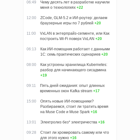
06:49
Чему десять лет в разработке научили
меня о технологиях
+22
12:00
ZCode, GLM-5.2 и ИИ-роутер: делаем
браузерные игры по 7 рублей
+20
11:00
VxLAN в энтерпрайз-сегменте, или Как
построить Wi-Fi поверх VxLAN
+20
06:13
Как ИИ-помощник работает с данными
1С: семь практических сценариев
+20
08:00
Как устроены хранилища Kubernetes:
разбор для начинающего сисадмина
+19
09:11
Пять дней ожидания: опыт длинных
временных окон Kafka stream
+17
15:00
Опять новые ИИ-помощники?
Разбираемся, стоит ли тратить время
на Muse Code и Muse Spark
+16
13:01
Электролиз без* электричества
+16
09:28
Стоит ли хромировать самому или что
для этого нужно
+16