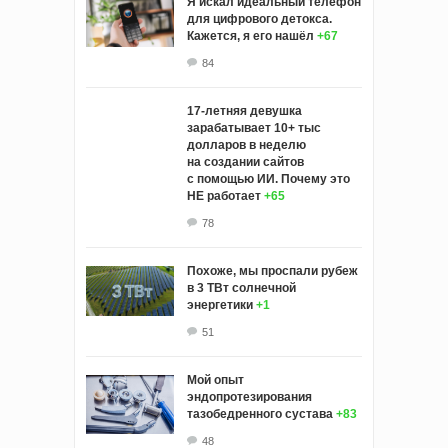
Я искал идеальный телефон
для цифрового детокса.
Кажется, я его нашёл
+67
84
17-летняя девушка
зарабатывает 10+ тыс
долларов в неделю
на создании сайтов
с помощью ИИ. Почему это
НЕ работает
+65
78
Похоже, мы проспали рубеж
в 3 ТВт солнечной
энергетики
+1
51
Мой опыт
эндопротезирования
тазобедренного сустава
+83
48