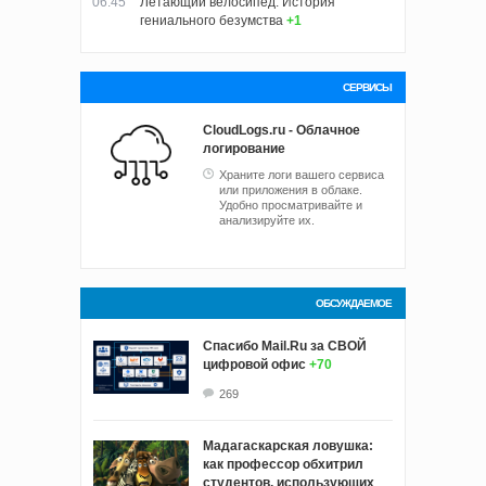
06:45
Летающий велосипед: История
гениального безумства
+1
СЕРВИСЫ
CloudLogs.ru - Облачное
логирование
Храните логи вашего сервиса
или приложения в облаке.
Удобно просматривайте и
анализируйте их.
ОБСУЖДАЕМОЕ
Спасибо Mail.Ru за СВОЙ
цифровой офис
+70
269
Мадагаскарская ловушка:
как профессор обхитрил
студентов, использующих