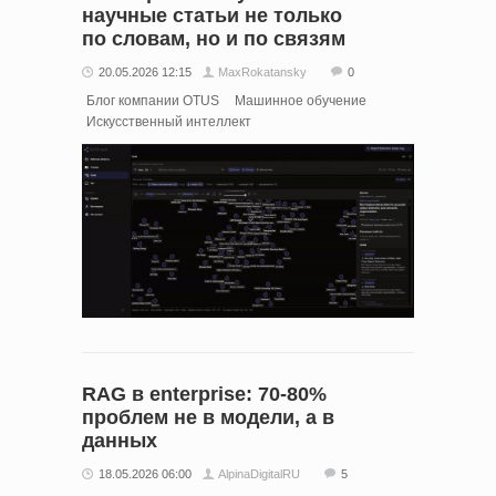
научные статьи не только
по словам, но и по связям
20.05.2026 12:15
MaxRokatansky
0
Блог компании OTUS
Машинное обучение
Искусственный интеллект
RAG в enterprise: 70-80%
проблем не в модели, а в
данных
18.05.2026 06:00
AlpinaDigitalRU
5