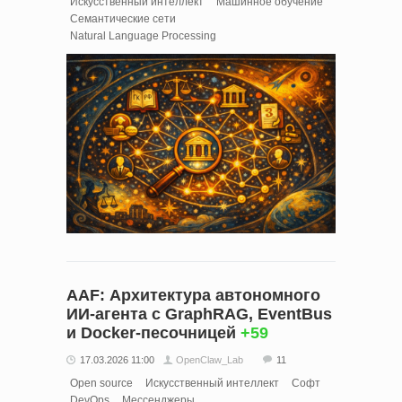
Искусственный интеллект
Машинное обучение
Семантические сети
Natural Language Processing
AAF: Архитектура автономного
ИИ-агента с GraphRAG, EventBus
и Docker-песочницей
+59
17.03.2026 11:00
OpenClaw_Lab
11
Open source
Искусственный интеллект
Софт
DevOps
Мессенджеры