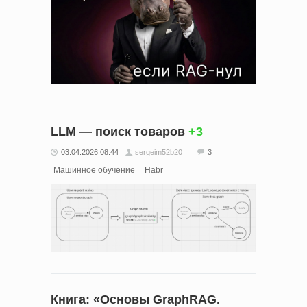
LLM — поиск товаров
+3
03.04.2026 08:44
sergeim52b20
3
Машинное обучение
Habr
Книга: «Основы GraphRAG.