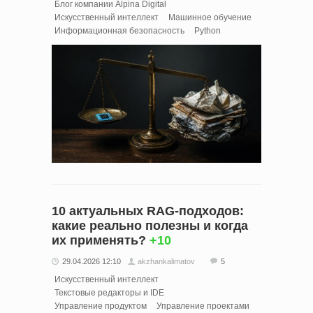
Блог компании Alpina Digital
Искусственный интеллект
Машинное обучение
Информационная безопасность
Python
10 актуальных RAG-подходов:
какие реально полезны и когда
их применять?
+10
29.04.2026 12:10
akzhankalimatov
5
Искусственный интеллект
Текстовые редакторы и IDE
Управление продуктом
Управление проектами