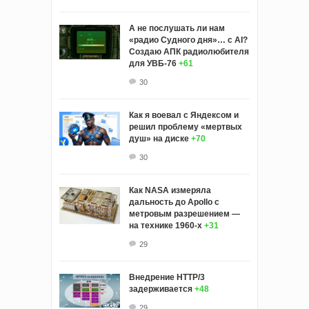
А не послушать ли нам
«радио Судного дня»… с AI?
Создаю АПК радиолюбителя
для УВБ-76
+61
30
Как я воевал с Яндексом и
решил проблему «мертвых
душ» на диске
+70
30
Как NASA измеряла
дальность до Apollo с
метровым разрешением —
на технике 1960-х
+31
29
Внедрение HTTP/3
задерживается
+48
29