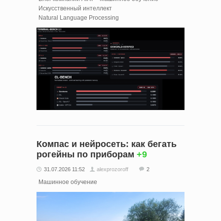
Искусственный интеллект
Natural Language Processing
Компас и нейросеть: как бегать
рогейны по приборам
+9
31.07.2026 11:52
alexprozoroff
2
Машинное обучение