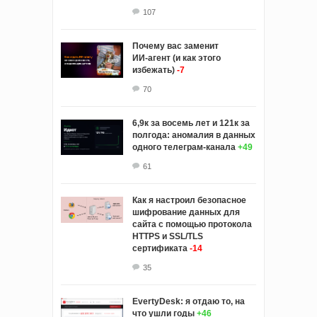
107
Почему вас заменит
ИИ‑агент (и как этого
избежать)
-7
70
6,9к за восемь лет и 121к за
полгода: аномалия в данных
одного телеграм-канала
+49
61
Как я настроил безопасное
шифрование данных для
сайта с помощью протокола
HTTPS и SSL/TLS
сертификата
-14
35
EvertyDesk: я отдаю то, на
что ушли годы
+46