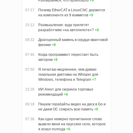
Разбираемся, что произошло
+9
07:27
Почему EtherCAT в LinuxCNC держится
на компоненте из 9 коммитов
+9
15:12
Размышление: куда прилетят
разработчики «на автопилоте»?
+8
09:32
Драгоценный камень в сердце квантовой
физики
+8
07:40
Когда программист перестает быть
автором
+8
07:50
Я печатаю медленнее, чем думаю:
локальная диктовка на Whisper для
Windows, телефона и Telegram
+7
15:26
ИИ Агент для скоринга торговых
рекомендаций
+6
09:18
Пишем терабайты видео на диск в Go и
не даем ОС сожрать всю память
+6
07:38
Как одно неверно прочитанное слово
вывело меня на прусское село, которое
я искал полгода
+6