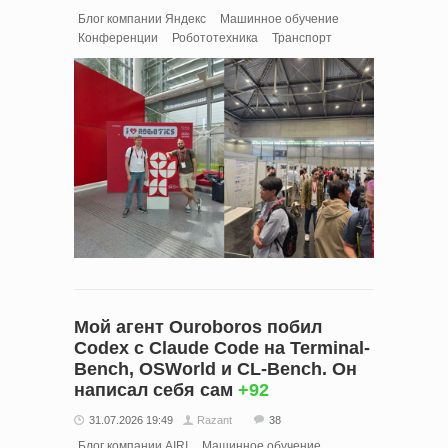
Блог компании Яндекс
Машинное обучение
Конференции
Робототехника
Транспорт
Мой агент Ouroboros побил
Codex с Claude Code на Terminal-
Bench, OSWorld и CL-Bench. Он
написал себя сам
+92
31.07.2026 19:49
Razant
38
Блог компании AIRI
Машинное обучение