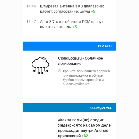
14:44
Штыревая антенна в КВ диапазоне:
расчет, согласование, шумы
+5
13:47
Auro-3D: как в обычном PCM прячут
высотные каналы
+5
СЕРВИСЫ
CloudLogs.ru - Облачное
логирование
Храните логи вашего сервиса
или приложения в облаке.
Удобно просматривайте и
анализируйте их.
ОБСУЖДАЕМОЕ
«Как за вами (не) следит
Яндекс»: что на самом деле
происходит внутри Android-
приложений
+62