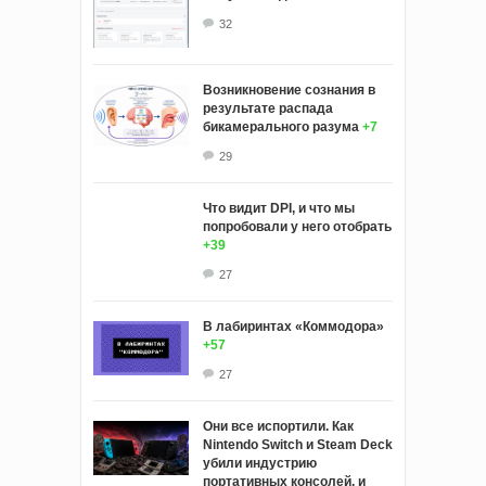
32
Возникновение сознания в
результате распада
бикамерального разума
+7
29
Что видит DPI, и что мы
попробовали у него отобрать
+39
27
В лабиринтах «Коммодора»
+57
27
Они все испортили. Как
Nintendo Switch и Steam Deck
убили индустрию
портативных консолей, и