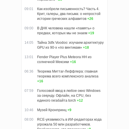
09:01
Как изобрели письменность? Часть 4.
Крит, галеры, два письма: о непростой
истории греческих алфавитов
+26
09:00
В ДНК человека нашли «память» о
предках, которых мы не знаем
+19
14:05
Тайна 3dfx Voodoo: изучаем архитектуру
GPU из 90-х «по винтикам»
+18
13:01
Fender Player Plus Meteora HH из
солнечной Мексики
+16
06:36
Теорема Миттаг-Леффлера: главная
теорема всего комплексного анализа
+16
07:59
Голосовой ввод в любое окно Windows
за секунду. Офлайн, на CPU, без
единого гигабайта torch
+12
10:46
Музей Кронпринц
+9
08:00
RCE-уязвимость в ИИ-редакторах кода
угрожала 50 млн разработчиков.