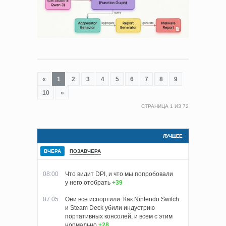
«
1
2
3
4
5
6
7
8
9
10
»
СТРАНИЦА
1
ИЗ
72
ЛУЧШЕЕ
ВЧЕРА
ПОЗАВЧЕРА
08:00
Что видит DPI, и что мы попробовали
у него отобрать
+39
07:05
Они все испортили. Как Nintendo Switch
и Steam Deck убили индустрию
портативных консолей, и всем с этим
нормально
+28