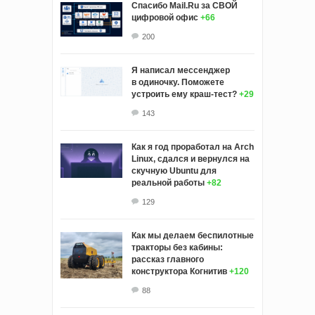
Спасибо Mail.Ru за СВОЙ
цифровой офис
+66
200
Я написал мессенджер
в одиночку. Поможете
устроить ему краш‑тест?
+29
143
Как я год проработал на Arch
Linux, сдался и вернулся на
скучную Ubuntu для
реальной работы
+82
129
Как мы делаем беспилотные
тракторы без кабины:
рассказ главного
конструктора Когнитив
+120
88