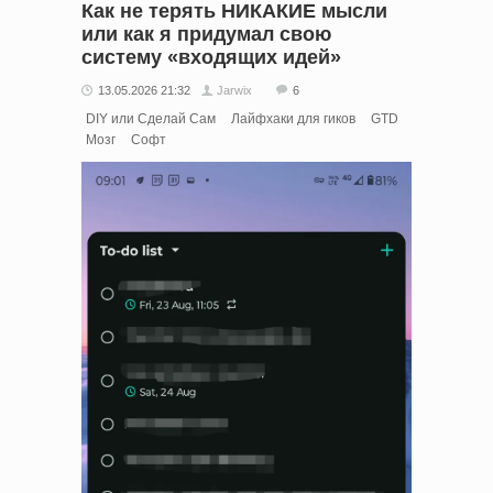
Как не терять НИКАКИЕ мысли
или как я придумал свою
систему «входящих идей»
13.05.2026 21:32
Jarwix
6
DIY или Сделай Сам
Лайфхаки для гиков
GTD
Мозг
Софт