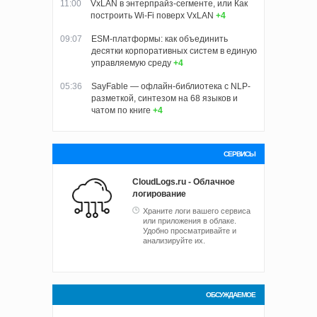
11:00
VxLAN в энтерпрайз-сегменте, или Как
построить Wi-Fi поверх VxLAN
+4
09:07
ESM-платформы: как объединить
десятки корпоративных систем в единую
управляемую среду
+4
05:36
SayFable — офлайн-библиотека с NLP-
разметкой, синтезом на 68 языков и
чатом по книге
+4
СЕРВИСЫ
CloudLogs.ru - Облачное
логирование
Храните логи вашего сервиса
или приложения в облаке.
Удобно просматривайте и
анализируйте их.
ОБСУЖДАЕМОЕ