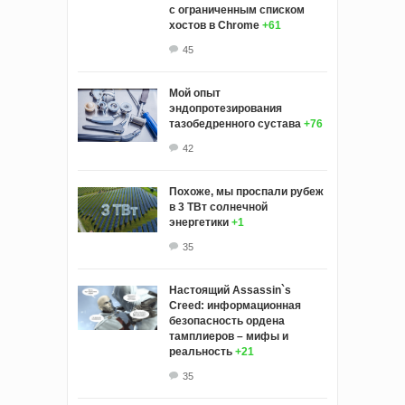
с ограниченным списком
хостов в Chrome
+61
45
Мой опыт
эндопротезирования
тазобедренного сустава
+76
42
Похоже, мы проспали рубеж
в 3 ТВт солнечной
энергетики
+1
35
Настоящий Assassin`s
Creed: информационная
безопасность ордена
тамплиеров – мифы и
реальность
+21
35