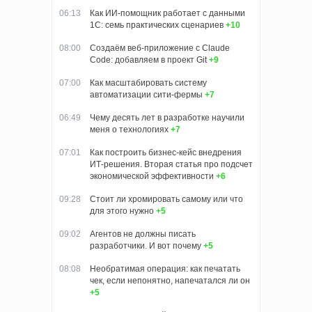
06:13
Как ИИ-помощник работает с данными
1С: семь практических сценариев
+10
08:00
Создаём веб-приложение с Claude
Code: добавляем в проект Git
+9
07:00
Как масштабировать систему
автоматизации сити-фермы
+7
06:49
Чему десять лет в разработке научили
меня о технологиях
+7
07:01
Как построить бизнес-кейс внедрения
ИТ-решения. Вторая статья про подсчет
экономической эффективности
+6
09:28
Стоит ли хромировать самому или что
для этого нужно
+5
09:02
Агентов не должны писать
разработчики. И вот почему
+5
08:08
Необратимая операция: как печатать
чек, если непонятно, напечатался ли он
+5