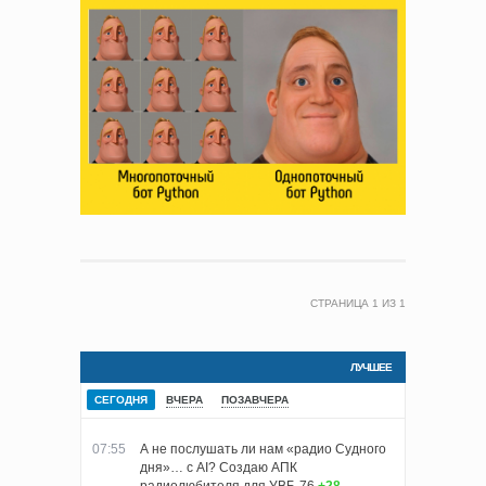
СТРАНИЦА
1
ИЗ
1
ЛУЧШЕЕ
СЕГОДНЯ
ВЧЕРА
ПОЗАВЧЕРА
07:55
А не послушать ли нам «радио Судного
дня»… с AI? Создаю АПК
радиолюбителя для УВБ-76
+28