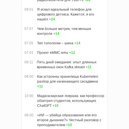
09:01
Я искал идеальный телефон для
цифрового детокса. Кажется, я его
нашёл
+24
07:07
Чем больше метрик, тем меньше
контроля
+14
07:05
Тип топологии – шина
+14
07:01
Проект eMMC-emu
+12
09:11
Пять дней ожидания: опыт длинных
временных окон Kafka stream
+11
08:00
Как устроены хранилища Kubernetes:
разбор для начинающего сисадмина
+11
10:00
Мадагаскарская ловушка: как профессор
обхитрил студентов, использующих
ChatGPT
+10
08:00
«ИИ — убийца образования или его
второе дыхание?» Честный разговор с
преподавателем
+10