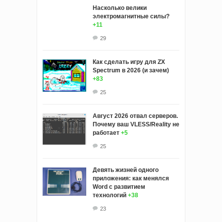
Насколько велики
электромагнитные силы?
+11
29
Как сделать игру для ZX
Spectrum в 2026 (и зачем)
+83
25
Август 2026 отвал серверов.
Почему ваш VLESS/Reality не
работает
+5
25
Девять жизней одного
приложения: как менялся
Word с развитием
технологий
+38
23