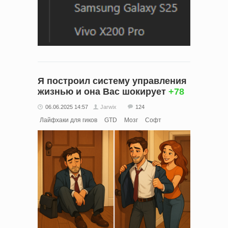
Я построил систему управления
жизнью и она Вас шокирует
+78
06.06.2025 14:57
Jarwix
124
Лайфхаки для гиков
GTD
Мозг
Софт