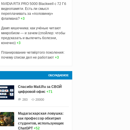
NVIDIA RTX PRO 5000 Blackwell с 72 Гб
видеопамяти. Есть ли смысл
переплачивать за «половинку»
флагмана?
+3
Дамп кишечника: как учёные читают
микробиом — и зачем (спойлер: чтобы
предсказать и вылечить болезни,
конечно)
+3
Планирование четвёртого поколения:
почему списки дел не работают
+3
ОБСУЖДАЕМОЕ
Спасибо Mail.Ru за СВОЙ
цифровой офис
+71
283
20000
Мадагаскарская ловушка:
как профессор обхитрил
студентов, использующих
ChatGPT
+52