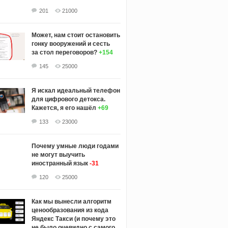
201
21000
Может, нам стоит остановить
гонку вооружений и сесть
за стол переговоров?
+154
145
25000
Я искал идеальный телефон
для цифрового детокса.
Кажется, я его нашёл
+69
133
23000
Почему умные люди годами
не могут выучить
иностранный язык
-31
120
25000
Как мы вынесли алгоритм
ценообразования из кода
Яндекс Такси (и почему это
не было очевидно с самого