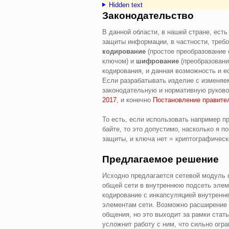
Hidden text
Законодательство
В данной области, в нашей стране, ест
защиты информации, в частности, требо
кодирование
(простое преобразование 
ключом) и
шифрование
(преобразовани
кодирования, и данная возможность и ес
Если разрабатывать изделие с изменяе
законодательную и нормативную руков
2017
, и конечно
Постановление правитель
То есть, если использовать например 
байте, то это допустимо, насколько я п
защиты, и ключа нет = криптографическ
Предлагаемое решение
Исходно предлагается сетевой модуль с
общей сети в внутреннюю подсеть элем
кодирование с инкапсуляцией внутренне
элементам сети. Возможно расширение
общения, но это выходит за рамки стат
усложнит работу с ним, что сильно огр