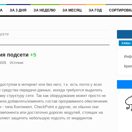
РА
ЗА 3 ДНЯ
ЗА НЕДЕЛЮ
ЗА МЕСЯЦ
ЗА ГОД
СОРТИРОВК
ДСЕТИ
ХАБЫ
ия подсети
+5
Инф
400
Источник
Кри
оступом в интернет или без него, т.к. есть почти у всех
 средства передачи данных, иногда требуется выделить
саму структуру сети. Так как оборудование может просто не
или добавлять/изменять состав программного обеспечения.
- типа Континент, CheckPoint и другие, но обычно они
омпонента или достаточно дорогих модулей, стоящих на
воляют защитить небольшую подсеть от инцидентов