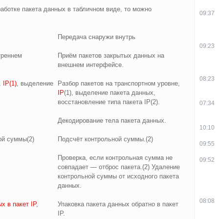
аботке пакета данных в табличном виде, то можно
09:37
Передача снаружи внутрь
09:23
треннем
Приём пакетов закрытых данных на
внешнем интерфейсе.
08:23
,
IP(1)
, выделение
Разбор пакетов на транспортном уровне,
IP
(1), выделение пакета данных,
восстановление типа пакета IP(2).
07:34
Декодирование тела пакета данных.
10:10
ой суммы(2)
Подсчёт контрольной суммы.(2)
09:55
Проверка, если контрольная сумма не
09:52
совпадает — отброс пакета.(2) Удаление
контрольной суммы от исходного пакета
данных.
08:08
х в пакет IP
,
Упаковка пакета данных обратно в пакет
IP.