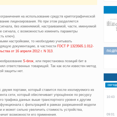
ь ограничения на использование средств криптографической
вание лицензирования. Но при этом разделяется
сигнала, без изменяемой, настраиваемой, части, именуемой
е сигнала, с возможностью изменить параметры
ть ключ).
мыми настройками, то
необходимо учитывать
одящую документацию, в частности
ГОСТ Р 1323565.1.012-
ПОДП
ства от 16 апреля 2012 г. N 313
.
преобразование
S-блок
, или перестановка позиций бит в
онял ответственных товарищей. Так как если известен метод
ой защиты нет.
СЕГОД
 двумя портами, который ставится после изолируемого из
ента сети, который обеспечивает упрощённое по ресурсу
10:43
го трафика данных выше транспортного уровня к другим
 функционала с фильтрацией в рамках разрешенной модели
ьи и может сильно увеличить стоимость устройства,
аничит возможности его применения.
09:01