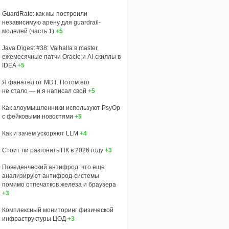
GuardRate: как мы построили
независимую арену для guardrail-
моделей (часть 1)
+5
Java Digest #38: Valhalla в master,
ежемесячные патчи Oracle и AI-скиллы в
IDEA
+5
Я фанател от MDT. Потом его
не стало — и я написал свой
+5
Как злоумышленники используют PsyOp
с фейковыми новостями
+5
Как и зачем ускоряют LLM
+4
Стоит ли разгонять ПК в 2026 году
+3
Поведенческий антифрод: что еще
анализируют антифрод-системы
помимо отпечатков железа и браузера
+3
Комплексный мониторинг физической
инфраструктуры ЦОД
+3