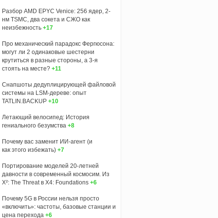
Разбор AMD EPYC Venice: 256 ядер, 2-
нм TSMC, два сокета и СЖО как
неизбежность
+17
Про механический парадокс Фергюсона:
могут ли 2 одинаковые шестерни
крутиться в разные стороны, а 3-я
стоять на месте?
+11
Снапшоты дедуплицирующей файловой
системы на LSM-дереве: опыт
TATLIN.BACKUP
+10
Летающий велосипед: История
гениального безумства
+8
Почему вас заменит ИИ‑агент (и
как этого избежать)
+7
Портирование моделей 20-летней
давности в современный космосим. Из
X²: The Threat в X4: Foundations
+6
Почему 5G в России нельзя просто
«включить»: частоты, базовые станции и
цена перехода
+6