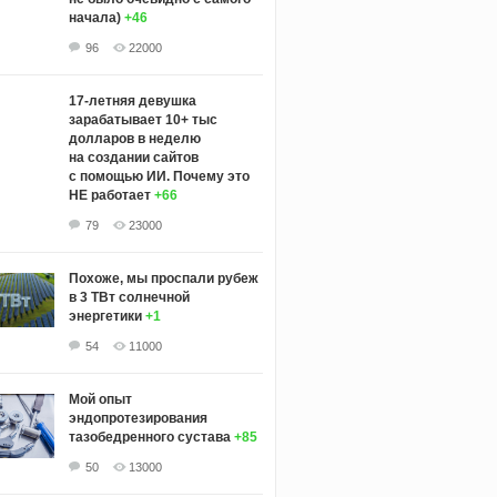
начала)
+46
96
22000
17-летняя девушка
зарабатывает 10+ тыс
долларов в неделю
на создании сайтов
с помощью ИИ. Почему это
НЕ работает
+66
79
23000
Похоже, мы проспали рубеж
в 3 ТВт солнечной
энергетики
+1
54
11000
Мой опыт
эндопротезирования
тазобедренного сустава
+85
50
13000