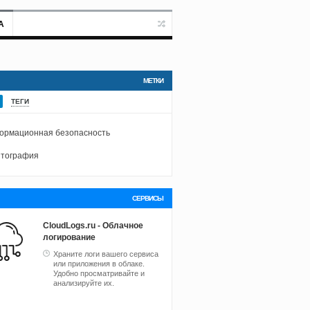
А
МЕТКИ
ТЕГИ
ормационная безопасность
птография
СЕРВИСЫ
CloudLogs.ru - Облачное
логирование
Храните логи вашего сервиса
или приложения в облаке.
Удобно просматривайте и
анализируйте их.