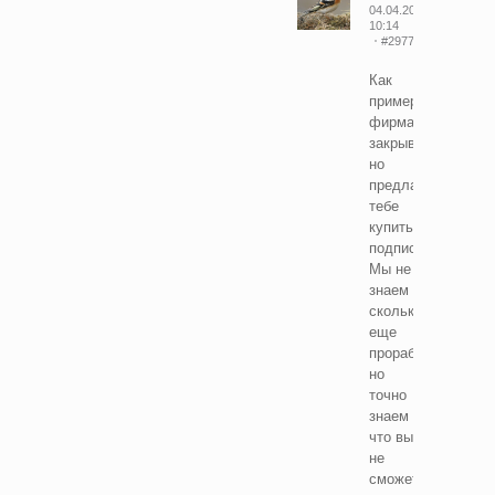
04.04.2026
10:14
#29777632
Как
пример,
фирма
закрывается,
но
предлагает
тебе
купить
подписку.
Мы не
знаем
сколько
еще
проработаем,
но
точно
знаем
что вы
не
сможете