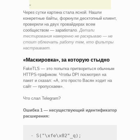
Через сутки картина стала ясной. Нашли
конкретные байты, форкнули десктопный клиент,
проверили на двух провайдерах всем
сообществом — заработало.
Детали
тестирования намеренно не раскрываю — не
стоит облегчать работу тем, кто фильтры
настраивает.
«Маскировка», за которую стыдно
FakeTLS — это попытка притвориться обычным
HTTPS-трафиком. Чтобы DPI посмотрел на
пакет и сказал: «А, это просто Васян ходит на
сайт — пропускаем».
Что слал Telegram?
Ошибка 1 — несуществующий идентификатор
расширения:
- S("\xfe\x02"_q);
