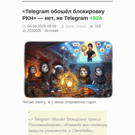
«Telegram обошёл блокировку
РКН» — нет, не Telegram
+924
04.04.2026 09:48
310
David_Osipov
203000
Источник
Читаю ленту, и у меня откровенно горит.
«⚡️ Telegram обошёл блокировку прокси
Роскомнадзором»
,
«Команда мессенджера
закрыла уязвимость в ClientHello»
,