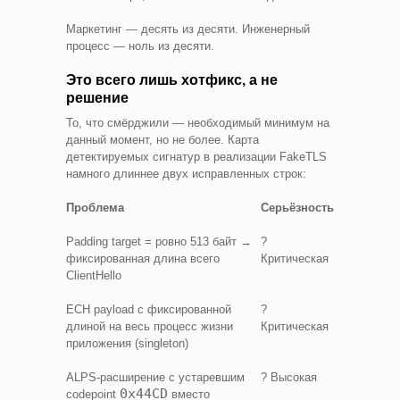
Маркетинг — десять из десяти. Инженерный
процесс — ноль из десяти.
Это всего лишь хотфикс, а не
решение
То, что смёрджили — необходимый минимум на
данный момент, но не более. Карта
детектируемых сигнатур в реализации FakeTLS
намного длиннее двух исправленных строк:
Проблема
Серьёзность
Padding target = ровно 513 байт →
?
фиксированная длина всего
Критическая
ClientHello
ECH payload с фиксированной
?
длиной на весь процесс жизни
Критическая
приложения (singleton)
ALPS-расширение с устаревшим
? Высокая
0x44CD
codepoint
вместо