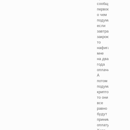
сообщение,
первое
о чем
подумал,
если
завтра
закроют,
то
нафига
мне
на два
года
оплачивать.
А
потом
подумал,
криптой
то они
все
равно
будут
принимать
оплату.