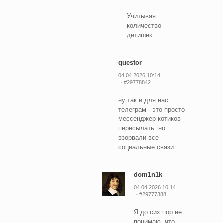
Учитывая
количество
детишек
questor
04.04.2026 10:14
#29778842
ну так и для нас
телеграм - это просто
мессенджер котиков
пересылать. но
взорвали все
социальные связи
dom1n1k
04.04.2026 10:14
#29777388
Я до сих пор не
понимаю, что