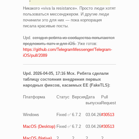
Никакого «viva la resistance». Просто люди хотят
пользоваться мессенджером. И другие люди
починили это для них — пока корпорация
писала красивые посты.
Upd.
сегодня ребята из сообщества попытаются
предложить патч и для iOS.
Уже готов:
https://github.com/TelegramMessenger/Telegram-
iOS/pull/2089
Upd. 2026-04-05, 17:16 Мск. Ребята сделали
таблицу состояния внедрения первых
народных фиксов, касаемых EE (FakeTLS):
Платформа
Статус
Версия
Дата
Pull
выпуска
Request
Windows
Fixed ✅
6.7.2
03.04.26
#30513
MacOS (Desktop)
Fixed ✅
6.7.2
03.04.26
#30513
MacOS (Native)
?
?
?
?