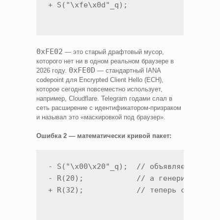
+ S("\xfe\x0d"_q);
0xFE02
— это старый драфтовый мусор,
которого нет ни в одном реальном браузере в
0xFE0D
2026 году.
— стандартный IANA
codepoint для Encrypted Client Hello (ECH),
которое сегодня повсеместно использует,
например, Cloudflare. Telegram годами слал в
сеть расширение с идентификатором-призраком
и называл это «маскировкой под браузер».
Ошибка 2 — математически кривой пакет:
- S("\x00\x20"_q);  // объявляем 32 бай
- R(20);            // а генерируем 20

+ R(32);            // теперь совпадае