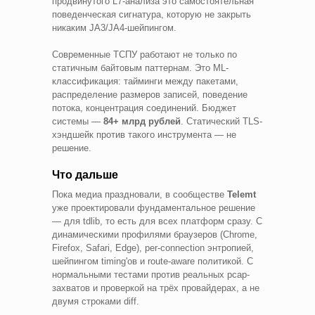
продвинутого L7-анализа это самостоятельная
поведенческая сигнатура, которую не закрыть
никаким JA3/JA4-шейпингом.
Современные ТСПУ работают не только по
статичным байтовым паттернам. Это ML-
классификация: тайминги между пакетами,
распределение размеров записей, поведение
потока, концентрация соединений. Бюджет
системы —
84+ млрд рублей
. Статический TLS-
хэндшейк против такого инструмента — не
решение.
Что дальше
Пока медиа праздновали, в сообществе
Telemt
уже проектировали фундаментальное решение
— для tdlib, то есть для всех платформ сразу. С
динамическими профилями браузеров (Chrome,
Firefox, Safari, Edge), per-connection энтропией,
шейпингом timing'ов и route-aware политикой. С
нормальными тестами против реальных pcap-
захватов и проверкой на трёх провайдерах, а не
двумя строками diff.