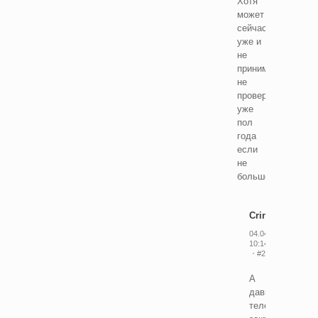
Хотя
может
сейчас
уже и
не
принимают,
не
проверял
уже
пол
года
если
не
больше
Cringeon
04.04.2026
10:14
#29778050
А
давно
телеграм