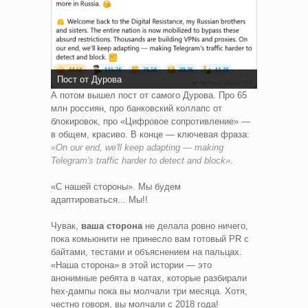
Пост от Дурова
А потом вышел пост от самого Дурова. Про 65
млн россиян, про банковский коллапс от
блокировок, про «Цифровое сопротивление» —
в общем, красиво. В конце — ключевая фраза:
«On our end, we'll keep adapting — making
Telegram's traffic harder to detect and block»
.
«С нашей стороны». Мы будем
адаптироваться... Мы!!
Чувак,
ваша сторона
не делала ровно ничего,
пока комьюнити не принесло вам готовый PR с
байтами, тестами и объяснением на пальцах.
«Наша сторона» в этой истории — это
анонимные ребята в чатах, которые разбирали
hex-дампы пока вы молчали три месяца. Хотя,
честно говоря, вы молчали с 2018 года!