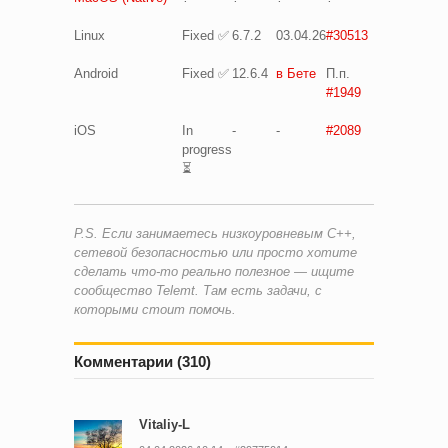
Linux
Fixed ✅
6.7.2
03.04.26
#30513
Android
Fixed ✅
12.6.4
в Бете
П.п.
#1949
iOS
In
-
-
#2089
progress
⏳
P.S. Если занимаетесь низкоуровневым C++,
сетевой безопасностью или просто хотите
сделать что-то реально полезное — ищите
сообщество Telemt. Там есть задачи, с
которыми стоит помочь.
Комментарии (310)
Vitaliy-L