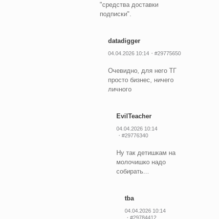
"средства доставки
подписки".
datadigger
04.04.2026 10:14
#29775650
Очевидно, для него ТГ
просто бизнес, ничего
личного
EvilTeacher
04.04.2026 10:14
#29776340
Ну так детишкам на
молочишко надо
собирать...
tba
04.04.2026 10:14
#29784412