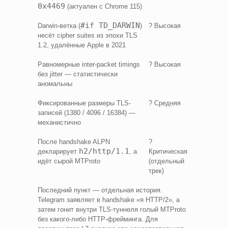
0x4469
(актуален с Chrome 115)
#if TD_DARWIN
Darwin-ветка (
)
? Высокая
несёт cipher suites из эпохи TLS
1.2, удалённые Apple в 2021
Равномерные inter-packet timings
? Высокая
без jitter — статистически
аномальны
Фиксированные размеры TLS-
? Средняя
записей (1380 / 4096 / 16384) —
механистично
После handshake ALPN
?
h2/http/1.1
декларирует
, а
Критическая
идёт сырой MTProto
(отдельный
трек)
Последний пункт — отдельная история.
Telegram заявляет в handshake «я HTTP/2», а
затем гонит внутри TLS-туннеля голый MTProto
без какого-либо HTTP-фрейминга. Для