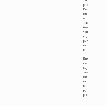
закрываться
решил?
Речь
же
о
том
была,
что
подписку
рублями
не
оплатить
Большая
часть
аудитории
телеги
же
не
из
ру
рынка