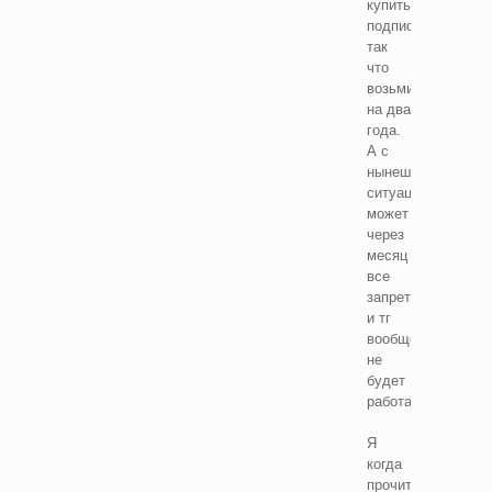
купить
подписку,
так
что
возьмите
на два
года.
А с
нынешней
ситуацией
может
через
месяц
все
запретят
и тг
вообще
не
будет
работать.
Я
когда
прочитал