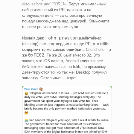
discussions and #30513»
. Берут минимальный
набор изменений из PR, сливают и на
следующий день — заголовки про великую
победу мессенджера над цензурой. Комьюнити
в пресс-релизах не упомянули.
john-preston
Ирония дня:
(мейнтейнер
tdesktop) сам подтвердил в треде PR, что
tdlib
содержит те же самые ошибки
в ClientHello. Та
0xFE02
же
. Те же 20 байт вместо 32. Это
значит, что iOS-клиент, Android-клиент и все
библиотеки, написанные на tdlib, по-прежнему
детектируются точно так же. Desktop получил
заплатку. Остальные — ждут.