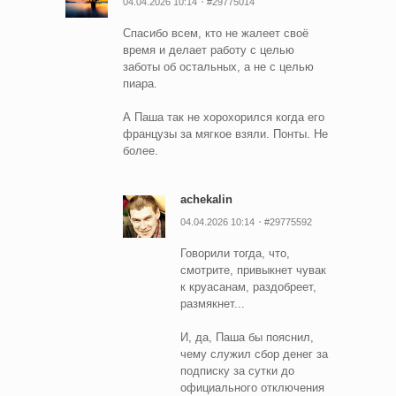
04.04.2026 10:14
#29775014
Спасибо всем, кто не жалеет своё
время и делает работу с целью
заботы об остальных, а не с целью
пиара.
А Паша так не хорохорился когда его
французы за мягкое взяли. Понты. Не
более.
achekalin
04.04.2026 10:14
#29775592
Говорили тогда, что,
смотрите, привыкнет чувак
к круасанам, раздобреет,
размякнет...
И, да, Паша бы пояснил,
чему служил сбор денег за
подписку за сутки до
официального отключения