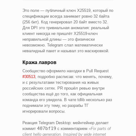
Это поле — публичный ключ X25519, который по
спецификации всегда занимает ровно 32 байта
(256 бит). Код генерировал 20 байт вместо 32.
Для DPI это тривиальная аномалия: реальный
клиент никогда не пришлёт X25519-ключ
неправильной длины — это физически
невозможно. Telegram слал математически
невалидный пакет и называл это маскировкой.
Кража лавров
Сообщество оформило находки в Pull Request
#30513
, подробно расписав: что менять, почему,
и с результатами тестирования на живых
российских сетях. PR прошёл ревью внутри
сообщества ещё до того, как официальная
команда его увидела. В чате tdlib несколько раз
поднимали эту тему, но разрабы ТГ
игнорировали вопросы.
Реакция Telegram Desktop: мейнтейнер делает
407bf19
коммит
с комментарием
«Fix parts of
client hello generation. Inspired by wide internet