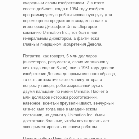
очередным своим изобретением. И в итоге
своего добился, когда в 1954 году изобрел
программируемую роботизированную руку для
перемещения предметов и создал на паях с
инженером Джозефом Энгельбергером
компанию Unimation Inc., тот был в ней
генеральным директором, а фактически
главным пиарщиком изобретения Девола.
Потратив, как говорят, 5 млн долларов
(инвесторов, разумеется, своих миллионов у
них тогда еще не было), они в 1961 году довели
изобретение Девола до промышленного образца,
то есть автоматического манипулятора, а
попросту говоря, роботизированной руки с
двумя пальцами по имени Unimate. Насчет 5
млн долларов историки робототехники,
наверное, все-таки преувеличивают, венчурный
бизнес был тогда еще в младенческом
состоянии, но деньги у Unimation Inc. были
достаточно большие, чтобы почти десять лет
экспериментировать со своим роботом.
Первые роботы Unimate были ламповыми, в