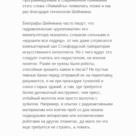
Программируемые в современном понимании
этого слова «Унимейты» появились позже и как
раз благодаря технологии Шейнмана.
Биографы Шейнмана часто пишут, что
гидравлические «рукопожатия» его
манипулятора оказались слишком сильными и
«крушили все подряд», от них даже сотрясался
компьютерный зал Стэнфордской лаборатории
искусственного интеллекта. Но с чего вдруг это
следует считать его недостатком, не вполне
понятно. Разве не нужны были роботы,
способные крошить камни в песок? Не пустые
пивные банки перед отправкой их на переплавку,
разумеется, и не при прокладке туннелей и
сносе старых зданий, а там, где требуется
более деликатный инструмент, чем пресс,
отбойный молоток или просто молоток с
зубилом. Например, в опытах с радиоактивными
материалам или взятии проб со дна океана
подводными аппаратами или космическими
роботами на других планетах, да мало ли что
еще требуется не строить, а ломать.