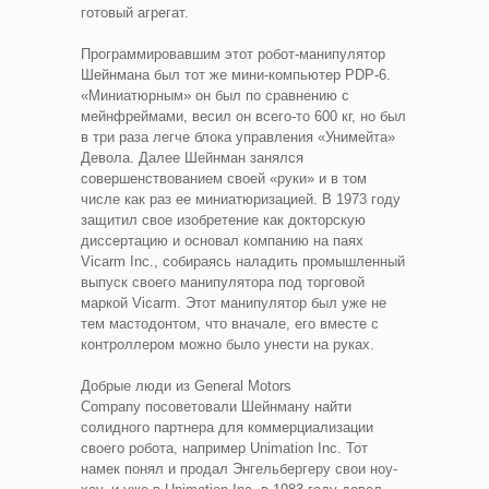
готовый агрегат.
Программировавшим этот робот-манипулятор
Шейнмана был тот же мини-компьютер PDP-6.
«Миниатюрным» он был по сравнению с
мейнфреймами, весил он всего-то 600 кг, но был
в три раза легче блока управления «Унимейта»
Девола. Далее Шейнман занялся
совершенствованием своей «руки» и в том
числе как раз ее миниатюризацией. В 1973 году
защитил свое изобретение как докторскую
диссертацию и основал компанию на паях
Vicarm Inc., собираясь наладить промышленный
выпуск своего манипулятора под торговой
маркой Vicarm. Этот манипулятор был уже не
тем мастодонтом, что вначале, его вместе с
контроллером можно было унести на руках.
Добрые люди из General Motors
Company посоветовали Шейнману найти
солидного партнера для коммерциализации
своего робота, например Unimation Inc. Тот
намек понял и продал Энгельбергеру свои ноу-