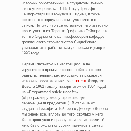
историки робототехники, а студентом именно
этого университета. В 1951 году Гриффит
Тейлор-старший вернулся в Сидней, и тоже
похоже, что вернулись они туда вместе с
сыном. Потому что все остальное, что известно
про студента из Торонто Гриффита Тейлора, это
то, что Сиднее он стал профессором кафедры
гражданского строительства Сиднейского
университета, работал там до пенсии и умер в
1996 году.
Первым патентом на настоящего, а не
игрушечного промышленного робота, точнее
одним из первых, как аккуратно выражаются
историки робототехники, был
патент
Джорджа
Девола 1961 года (с приоритетом от 1954 года)
на «Programmed article transfer»
(«Программируемое устройство для
перемещения предметов»). В отличие от
студента Гриффита Тейлора о Джордже Деволе
мы знаем все, вплоть до того, сколько у него
было правнуков и правнучек и как их звали. У
него было около полусотни патентов в самых
разных областях – от звукового кино и