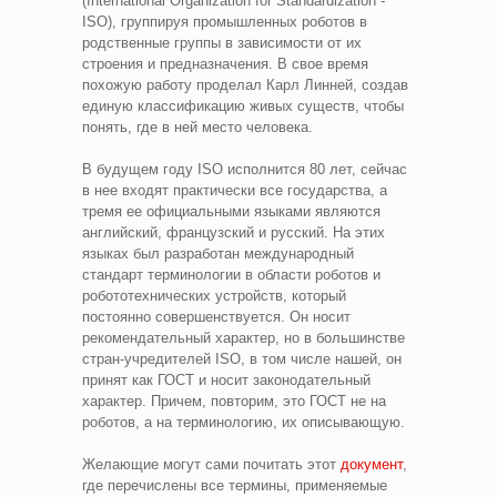
(International Organization for Standardization -
ISO), группируя промышленных роботов в
родственные группы в зависимости от их
строения и предназначения. В свое время
похожую работу проделал Карл Линней, создав
единую классификацию живых существ, чтобы
понять, где в ней место человека.
В будущем году ISO исполнится 80 лет, сейчас
в нее входят практически все государства, а
тремя ее официальными языками являются
английский, французский и русский. На этих
языках был разработан международный
стандарт терминологии в области роботов и
робототехнических устройств, который
постоянно совершенствуется. Он носит
рекомендательный характер, но в большинстве
стран-учредителей ISO, в том числе нашей, он
принят как ГОСТ и носит законодательный
характер. Причем, повторим, это ГОСТ не на
роботов, а на терминологию, их описывающую.
Желающие могут сами почитать этот
документ
,
где перечислены все термины, применяемые