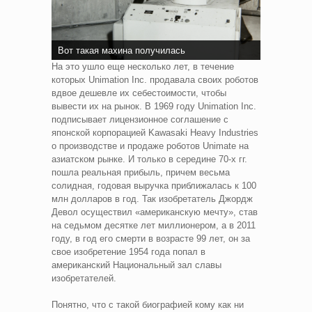
Вот такая махина получилась
На это ушло еще несколько лет, в течение
которых Unimation Inc. продавала своих роботов
вдвое дешевле их себестоимости, чтобы
вывести их на рынок. В 1969 году Unimation Inc.
подписывает лицензионное соглашение с
японской корпорацией Kawasaki Heavy Industries
о производстве и продаже роботов Unimate на
азиатском рынке. И только в середине 70-х гг.
пошла реальная прибыль, причем весьма
солидная, годовая выручка приближалась к 100
млн долларов в год. Так изобретатель Джордж
Девол осуществил «американскую мечту», став
на седьмом десятке лет миллионером, а в 2011
году, в год его смерти в возрасте 99 лет, он за
свое изобретение 1954 года попал в
американский Национальный зал славы
изобретателей.
Понятно, что с такой биографией кому как ни