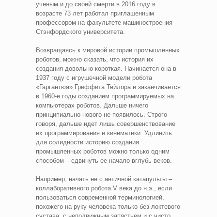
ученым и до своей смерти в 2016 году в
возрасте 73 лет работал приглашенным
профессором на факультете машиностроения
Стэнфордского университета.
Возвращаясь к мировой истории промышленных
роботов, можно сказать, что история их
создания довольно короткая. Начинается она в
1937 году с игрушечной модели робота
«Гаргантюа» Гриффита Тейлора и заканчивается
в 1960-е годы созданием программируемых на
компьютерах роботов. Дальше ничего
принципиально нового не появилось. Строго
говоря, дальше идет лишь совершенствование
их программирования и кинематики. Удлинить
для солидности историю создания
промышленных роботов можно только одним
способом – сдвинуть ее начало вглубь веков.
Например, начать ее с античной катапульты –
коллаборативного робота V века до н.э., если
пользоваться современной терминологией,
похожего на руку человека только без локтевого
сустава, с неподвижным запястьем и с чисто