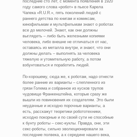
последние сто лет, с момента появления в 1920
году самого слова «робот» в пьесе Карела
Чапека «R.U.R.», пять поколений людей с
раннего детства по книгам и комиксам,
кинофильмам и мультфильмам знают о роботах
все до мелочей. Знают, как они должны
выглядеть – либо быть железными копиями
человека, либо внешне не отличаться от нас,
оставаясь из металла внутри, и знают, что они
должны делать – выполнять за человека
тяжелую и утомительную работу, а потом
взбунтоваться и поработить людей.
По-хорошему, сюда же, к роботам, надо отнести
более ранние их варианты – слепленного из
грязи Голема и собранное из кусков трупов
чудовище Франкенштейна, которые сразу же
вышли из повиновения их создателям. Это были
неудачные и исходно порочные варианты, а
есть, расскажут теоретики робототехники,
исходно покорные и по своей сути не способные
к бунту роботы – секс-куклы. Правда, они, эти
секс-роботы, сильно эволюционировали за
последние полвека, а к середине нашего века,