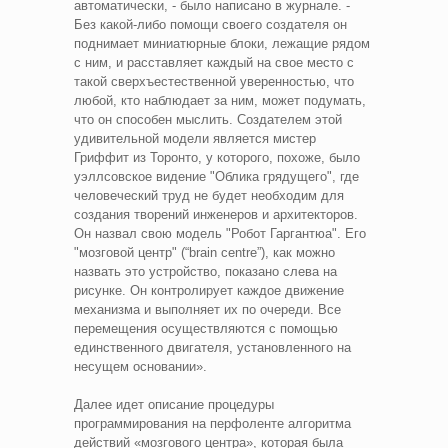
автоматически, - было написано в журнале. -
Без какой-либо помощи своего создателя он
поднимает миниатюрные блоки, лежащие рядом
с ним, и расставляет каждый на свое место с
такой сверхъестественной уверенностью, что
любой, кто наблюдает за ним, может подумать,
что он способен мыслить. Создателем этой
удивительной модели является мистер
Гриффит из Торонто, у которого, похоже, было
уэллсовское видение "Облика грядущего", где
человеческий труд не будет необходим для
создания творений инженеров и архитекторов.
Он назвал свою модель "Робот Гаргантюа". Его
"мозговой центр" (“brain centre”), как можно
назвать это устройство, показано слева на
рисунке. Он контролирует каждое движение
механизма и выполняет их по очереди. Все
перемещения осуществляются с помощью
единственного двигателя, установленного на
несущем основании».
Далее идет описание процедуры
программирования на перфоленте алгоритма
действий «мозгового центра», которая была