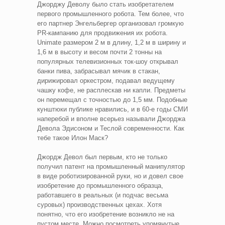
Джорджу Деволу было стать изобретателем
первого промышленного робота. Тем более, что
его партнер Энгельбергер организовал громкую
PR-кампанию для продвижения их робота.
Unimate размером 2 м в длину, 1,2 м в ширину и
1,6 м в высоту и весом почти 2 тонны на
популярных телевизионных ток-шоу открывал
банки пива, забрасывал мячик в стакан,
дирижировал оркестром, подавал ведущему
чашку кофе, не расплескав ни капли. Предметы
он перемещал с точностью до 1,5 мм. Подобные
кунштюки публике нравились, и в 60-е годы СМИ
наперебой и вполне всерьез называли Джорджа
Девола Эдисоном и Теслой современности. Как
тебе такое Илон Маск?
Джордж Девол был первым, кто не только
получил патент на промышленный манипулятор
в виде роботизированной руки, но и довел свое
изобретение до промышленного образца,
работавшего в реальных (и подчас весьма
суровых) производственных цехах. Хотя
понятно, что его изобретение возникло не на
пустом месте. Можно посмотреть упомянутые