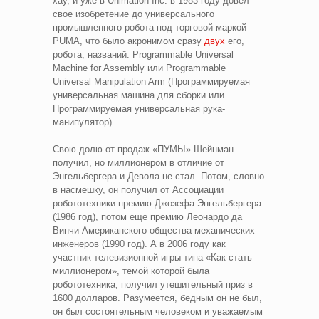
хау, и уже в Unimation Inc. в 1983 году довел
свое изобретение до универсального
промышленного робота под торговой маркой
PUMA, что было акронимом сразу
двух
его,
робота, названий: Programmable Universal
Machine for Assembly или Programmable
Universal Manipulation Arm (Программируемая
универсальная машина для сборки или
Программируемая универсальная рука-
манипулятор).
Свою долю от продаж «ПУМЫ» Шейнман
получил, но миллионером в отличие от
Энгельбергера и Девола не стал. Потом, словно
в насмешку, он получил от Ассоциации
робототехники премию Джозефа Энгельбергера
(1986 год), потом еще премию Леонардо да
Винчи Американского общества механических
инженеров (1990 год). А в 2006 году как
участник телевизионной игры типа «Как стать
миллионером», темой которой была
робототехника, получил утешительный приз в
1600 долларов. Разумеется, бедным он не был,
он был состоятельным человеком и уважаемым