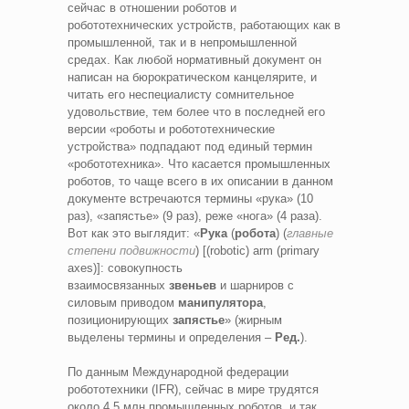
сейчас в отношении роботов и
робототехнических устройств, работающих как в
промышленной, так и в непромышленной
средах. Как любой нормативный документ он
написан на бюрократическом канцелярите, и
читать его неспециалисту сомнительное
удовольствие, тем более что в последней его
версии «роботы и робототехнические
устройства» подпадают под единый термин
«робототехника». Что касается промышленных
роботов, то чаще всего в их описании в данном
документе встречаются термины «рука» (10
раз), «запястье» (9 раз), реже «нога» (4 раза).
Вот как это выглядит: «
Рука
(
робота
) (
главные
степени подвижности
) [(robotic) arm (primary
axes)]: совокупность
взаимосвязанных
звеньев
и шарниров с
силовым приводом
манипулятора
,
позиционирующих
запястье
» (жирным
выделены термины и определения –
Ред.
).
По данным Международной федерации
робототехники (IFR), сейчас в мире трудятся
около 4,5 млн промышленных роботов, и так