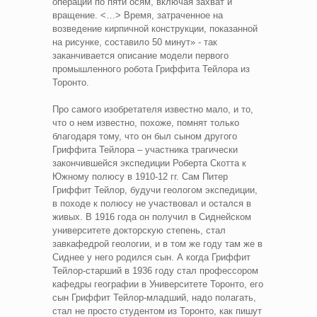
операции по пяти осям, включая захват и
вращение. <…> Время, затраченное на
возведение кирпичной конструкции, показанной
на рисунке, составило 50 минут» - так
заканчивается описание модели первого
промышленного робота Гриффита Тейлора из
Торонто.
Про самого изобретателя известно мало, и то,
что о нем известно, похоже, помнят только
благодаря тому, что он был сыном другого
Гриффита Тейлора – участника трагически
закончившейся экспедиции Роберта Скотта к
Южному полюсу в 1910-12 гг. Сам Питер
Гриффит Тейлор, будучи геологом экспедиции,
в походе к полюсу не участвовал и остался в
живых. В 1916 года он получил в Сиднейском
университете докторскую степень, стал
завкафедрой геологии, и в том же году там же в
Сиднее у него родился сын. А когда Гриффит
Тейлор-старший в 1936 году стал профессором
кафедры географии в Университете Торонто, его
сын Гриффит Тейлор-младший, надо полагать,
стал не просто студентом из Торонто, как пишут