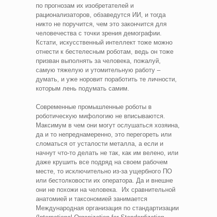
по прогнозам их изобретателей и
рационализаторов, обзаведутся ИИ, и тогда
никто не поручится, чем это закончится для
человечества с точки зрения демографии.
Кстати, искусственный интеллект тоже можно
отнести к бестелесным роботам, ведь он тоже
призван выполнять за человека, пожалуй,
самую тяжелую и утомительную работу –
думать, и уже норовит поработить те личности,
которым лень подумать самим.
Современные промышленные роботы в
роботическую мифологию не вписываются.
Максимум в чем они могут ослушаться хозяина,
да и то непреднамеренно, это перегореть или
сломаться от усталости металла, а если и
начнут что-то делать не так, как им велено, или
даже крушить все подряд на своем рабочем
месте, то исключительно из-за ущербного ПО
или бестолковости их оператора. Да и внешне
они не похожи на человека. Их сравнительной
анатомией и таксономией занимается
Международная организация по стандартизации