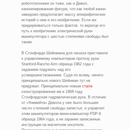
робототехнники он тоже, как и Девол,
канонизированная фигура, что как любой канон
заведомо предполагает массу апокрифических
историй о нем и его изобретении. Если же
придерживаться только фактов, то вкратце его
путь к изобретению электрической руки-
манипулятора с шестью степенями свободы был
таким.
В Стэнфорде Шейнмана для начала приставили
к управляемому компьютером протезу руки
Stanford-Rancho Arm образца 1962 года с
заданием подумать над его
усовершенствованием. Судя по всему, ничего
принципиально нового Шейнман тут не
придумал. Принципиально новым
стала
сконструированная им в 1968 году
Стэнфордская гидравлическая рука. В отличие
от «Унимейта» Девола у нее было большее
число степеней свободы запястья, и управлял
этим манипулятором мини-компьютер PDP-6
образца 1964 года, а не заранее записанные
инструкции на магнитном носителе.