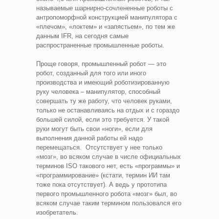
называемые шарнирно-сочлененные роботы с
антропоморфной конструкцией манипулятора с
«плечом», «локтем» и «запястьем», по тем же
данным IFR, на сегодня самые
распространенные промышленные роботы.
Проще говоря, промышленный робот — это
робот, созданный для того или иного
производства и имеющий роботизированную
руку человека – манипулятор, способный
совершать ту же работу, что человек руками,
только не останавливаясь на отдых и с гораздо
большей силой, если это требуется. У такой
руки могут быть свои «ноги», если для
выполнения данной работы ей надо
перемещаться. Отсутствует у нее только
«мозг», во всяком случае в числе официальных
терминов ISO такового нет, есть «программы» и
«программирование» (кстати, термин ИИ там
тоже пока отсутствует). А ведь у прототипа
первого промышленного робота «мозг» был, во
всяком случае таким термином пользовался его
изобретатель.