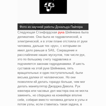
Фото из научной работы Дональда Пайпера
Следующая Стэнфордская
рука
Шейнмана была
деликатнее. Она была не гидравлической, а
электрической, и в этом плане отстояла от руки
человека, дальше тех «рук», с которыми он
имел дело раньше в SAIL. Сокращение и
расслабление наших мускулов, том числе рук,
это по большому счету гидравлика и
подчиняется законам гидродинамики. И шесть
суставов на этой руке Шейнмана, пять
вращательных и один поступательный, были
весьма далеки от человеческих. Но они
позволяли ей делать гораздо больше, чем мог
делать манипулятор Джорджа Девола. Рук
ювелира или часовых дел мастера она не могла
заменить, но сборщика на конвейере вполне
себе, собирая вместо человека детали в узлы и
потом узлы, если ставилась такая задача, в