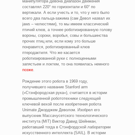
манипулятора Девона диапазон движения
составлял 220° по горизонтали и 60° по
вертикали. А если учесть и то, что у него было
всего два пальца-зажима (сам Девол назвал их
jaws – челюстями), то мы имеем классический
птичий клюв, а точнее роботизированную голову
вороны, сороки, воробья, совы и большинства
прочих птиц или, если кому это больше
понравится, роботизированный клюв
птеродактиля. Что же касается
роботизированной руки с полноценными
запястьем и локтем, то она появилась немного
позже
.
Рождение этого робота в 1969 году,
получившего название Stanford arm
(«Стэнфородская рука»), считается в истории
промышленной робототехники следующей
ключевой вехой после изобретения робота
Unimate Джорджем Деволом. Изобрел его
выпускник Массачусетского технологического
института (MIT) Виктор Давид Шейнман,
работавший тогда в Стэнфордской лаборатории
искусственного интеллекта (SAIL). В истории