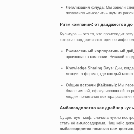
Легализация флуда:
Мы завели спец
позволило «выселить» шум из рабочи
Ритм компании: от дайджестов до
Культура — это то, что происходит рег
которые поддерживают единое инфопол
Ежемесячный корпоративный дай
произошло в компании. Никакой «вод
Knowledge Sharing Days:
Дни, когда
лекции, а формат, где каждый может
Общие встречи (Кайзены):
Мы перес
более четкой, сфокусированной на р
людям понимание вектора развития 
Амбассадорство как драйвер кул
Существует миф: сначала нужно постро
стать её амбассадорами. Наш кейс док
амбассадорства помогло нам достичь