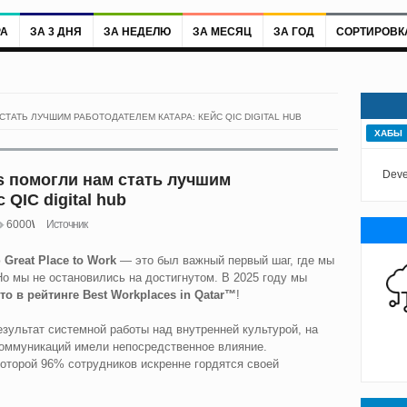
РА
ЗА 3 ДНЯ
ЗА НЕДЕЛЮ
ЗА МЕСЯЦ
ЗА ГОД
СОРТИРОВК
СТАТЬ ЛУЧШИМ РАБОТОДАТЕЛЕМ КАТАРА: КЕЙС QIC DIGITAL HUB
ХАБЫ
Deve
ms помогли нам стать лучшим
 QIC digital hub
6000
Источник
ю
Great Place to Work
— это был важный первый шаг, где мы
о мы не остановились на достигнутом. В 2025 году мы
сто в рейтинге Best Workplaces in Qatar™
!
езультат системной работы над внутренней культурой, на
коммуникаций имели непосредственное влияние.
которой 96% сотрудников искренне гордятся своей