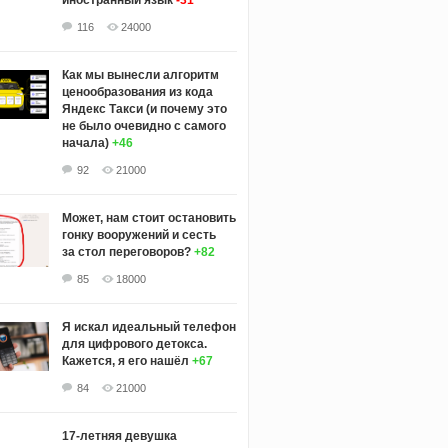
116
24000
Как мы вынесли алгоритм
ценообразования из кода
Яндекс Такси (и почему это
не было очевидно с самого
начала)
+46
92
21000
Может, нам стоит остановить
гонку вооружений и сесть
за стол переговоров?
+82
85
18000
Я искал идеальный телефон
для цифрового детокса.
Кажется, я его нашёл
+67
84
21000
17-летняя девушка