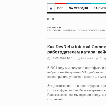
ВСЕ
ЗА СЕГОДНЯ
ЗА ВЧЕ
ГЛАВНАЯ
КАК DEVREL И INTERNAL COMMS ПОМОГЛИ НАМ 
Как DevRel и Internal Com
работодателем Катара: кейс
12.05.2026 10:51
0
Dan_uk89
В 2024 году мы получили сертификаци
набрали необходимые 65% одобрения. Н
снова приняли участие и заняли
1-е ме
Это достижение — не просто удача, а р
которую функции DevRel и внутренних 
Рассказываю, как мы строили среду, в 
компанией.