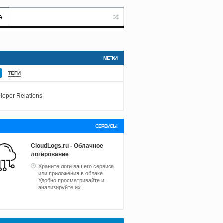
А
МЕТКИ
ТЕГИ
loper Relations
СЕРВИСЫ
CloudLogs.ru - Облачное
логирование
Храните логи вашего сервиса
или приложения в облаке.
Удобно просматривайте и
анализируйте их.