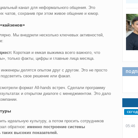
иальный канал для неформального общения. Это
х чатов, сохранив при этом живое общение и юмор.
 «кайзенов»
улярно. Мы внедрили несколько ключевых активностей,
е:
джест:
Короткая и емкая выжимка всего важного, что
ы», только факты, цифры и главные лица месяца.
 инженеры делятся опытом друг с другом. Это не просто
ПОДП
 подсветить свое решение или факап.
мотрели формат All-hands встреч. Сделали программу
езультатах и открытом диалоге с менеджментом. Это дало
компании.
ьтуры
СЕГОД
ить идеальную культуру, а потом просить сотрудников
05:46
азал обратное:
именно построение системы
 таких высоких показателей.