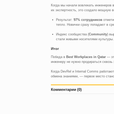
Когда мы начали вовлекать инженеров в
их экспертность, это создало мощную в
Результат:
97% сотрудников
отмети
тепло. Новички сразу попадают в сре
Индекс сообщества (
Community
) вы
стали живыми носителями культуры.
Итог
Победа в
Best Workplaces in Qatar
— эт
инженеру не нужно продираться сквозь х
Когда DevRel и Internal Comms работаю
обмена знаниями, — первое место стано
Комментарии (0)