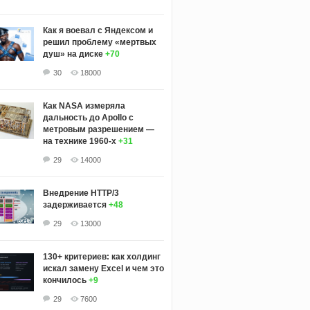
Как я воевал с Яндексом и
решил проблему «мертвых
душ» на диске
+70
30
18000
Как NASA измеряла
дальность до Apollo с
метровым разрешением —
на технике 1960-х
+31
29
14000
Внедрение HTTP/3
задерживается
+48
29
13000
130+ критериев: как холдинг
искал замену Excel и чем это
кончилось
+9
29
7600