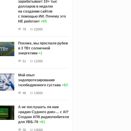
зарабатывает 10+ тыс
долларов в неделю
на создании сайтов
с помощью ИИ. Почему это
НЕ работает
+65
78
22000
Похоже, мы проспали рубеж
в 3 ТВт солнечной
энергетики
+1
51
11000
Мой опыт
эндопротезирования
тазобедренного сустава
+83
48
13000
А не послушать ли нам
«радио Судного дня»… с AI?
Создаю АПК радиолюбителя
для УВБ-76
+61
30
13000