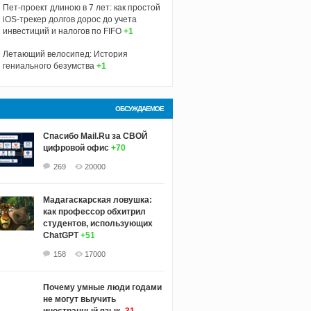
Пет-проект длиною в 7 лет: как простой
iOS-трекер долгов дорос до учета
инвестиций и налогов по FIFO
+1
Летающий велосипед: История
гениального безумства
+1
ОБСУЖДАЕМОЕ
Спасибо Mail.Ru за СВОЙ
цифровой офис
+70
269
20000
Мадагаскарская ловушка:
как профессор обхитрил
студентов, использующих
ChatGPT
+51
158
17000
Почему умные люди годами
не могут выучить
иностранный язык
-31