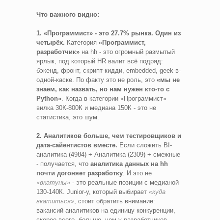
Что важного видно:
1. «Программист» - это 27.7% рынка. Один из
четырёх.
Категория
«Программист,
разработчик»
на hh - это огромный размытый
ярлык, под который HR валит всё подряд:
бэкенд, фронт, скрипт-кидди, embedded, geek-в-
одной-каске. По факту это не роль, это
«мы не
знаем, как назвать, но нам нужен кто-то с
Python»
. Когда в категории «Программист»
вилка 30К-800К и медиана 150К - это не
статистика, это шум.
2. Аналитиков больше, чем тестировщиков и
дата-сайентистов вместе.
Если сложить BI-
аналитика (4984) + Аналитика (2309) + смежные
- получается, что
аналитика данных на hh
почти догоняет разработку
. И это не
«вкатуны»
- это реальные позиции с медианой
130-140К. Junior-у, который выбирает
«куда
вкатиться»
, стоит обратить внимание:
вакансий аналитиков на единицу конкуренции,
скорее всего, больше, чем у разработчиков.