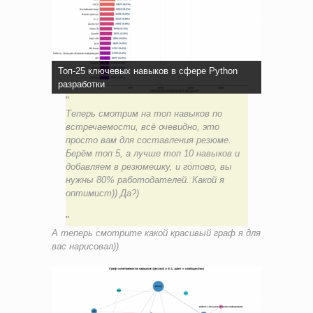
Топ-25 ключевых навыков в сфере Python
разработки
Теперь смотрим на топ навыков по
встречаемости, всё очевидно, это
просто вам для составления резюме.
Берём топ 5, а лучше топ 10 навыков и
добавляем в резюмешку, и готово, вы
нужны 80% работодателей. Какой я
оптимист)) Да?)
А теперь смотрите какой красивый граф я для
вас нарисовал))