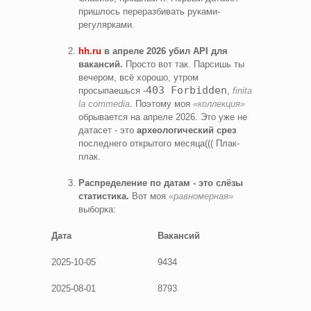
пришлось переразбивать руками-
регулярками.
hh.ru
в апреле 2026 убил API для
вакансий.
Просто вот так. Парсишь ты
вечером, всё хорошо, утром
403 Forbidden
просыпаешься -
,
finita
la commedia
. Поэтому моя
«коллекция»
обрывается на апреле 2026. Это уже не
датасет - это
археологический срез
последнего открытого месяца((( Плак-
плак.
Распределение по датам - это слёзы
статистика.
Вот моя
«равномерная»
выборка:
Дата
Вакансий
2025-10-05
9434
2025-08-01
8793