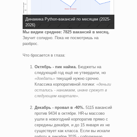
Динамика Python-вакансий по месяцам (2025-
2026)
Мы видим среднее: 7825 вакансий в месяц.
Звучит солидно. Пока не посмотришь на
разброс.
Что бросается в глаза:
Октябрь - пик найма.
Бюджеты на
следующий год ещё не утвердили, но
«доедать»
текущий нужно срочно.
Классика корпоративной логики:
«деньги
остались - нанимаем, иначе срежут в
следующем квартале»
.
Декабрь - провал в -40%.
5115 вакансий
против 9434 в октябре. HR-ы массово
ушли в новогодний корпоратив прямо с
середины декабря, и до 15 января их не
существует как класса. Если вы искали
работу в декабре 2025 - соболезную,