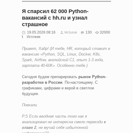
Я спарсил 62 000 Python-
вакансий с hh.ru и узнал
страшное
19.05.2026 08:16
130
32000
MrSotnik
Источник
Привет, Хабр! (И тебе, HR, который ставит в
вакансию «Python, SQL, Linux, Docker, K8s,
Spark, Airflow, английский C1, опыт 1-3 года,
зарплата 40-60К». Особенно тебе.)
Сегодня будем препарировать
рынок Python-
разработки в России
. По-настоящему. С
графиками, цифрами и верой в светлое
будущее.
Поехали.
P.S Если вводная часть того как я
анализировал не интересна смело переходи
к
главе 2
, не мучай себя избыточной