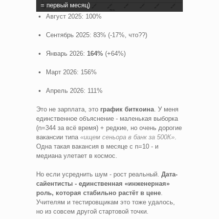
= первый месяц)
Август 2025: 100%
Сентябрь 2025: 83% (-17%, что??)
Январь 2026:
164%
(+64%)
Март 2026: 156%
Апрель 2026: 111%
Это не зарплата, это
график биткоина
. У меня
единственное объяснение - маленькая выборка
(n=344 за всё время) + редкие, но очень дорогие
вакансии типа
«ищем сеньора в банк за 500К»
.
Одна такая вакансия в месяце с n=10 - и
медиана улетает в космос.
Но если усреднить шум - рост реальный.
Дата-
сайентисты - единственная «инженерная»
роль, которая стабильно растёт в цене
.
Учителям и тестировщикам это тоже удалось,
но из совсем другой стартовой точки.