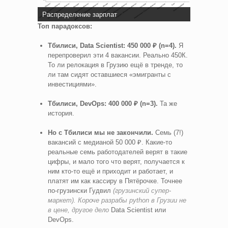
Распределение зарплат
Топ парадоксов:
Тбилиси, Data Scientist: 450 000 ₽ (n=4).
Я
перепроверил эти 4 вакансии. Реально 450К.
То ли релокация в Грузию ещё в тренде, то
ли там сидят оставшиеся «эмигранты с
инвестициями».
Тбилиси, DevOps: 400 000 ₽ (n=3).
Та же
история.
Но с Тбилиси мы не закончили.
Семь (7!)
вакансий с медианой 50 000 ₽. Какие-то
реальные семь работодателей верят в такие
цифры, и мало того что верят, получается к
ним кто-то ещё и приходит и работает, и
платят им как кассиру в Пятёрочке. Точнее
по-грузински Гудвил
(грузинский супер-
маркет). Короче разрабы python в Грузии не
в цене, другое дело
Data Scientist или
DevOps.