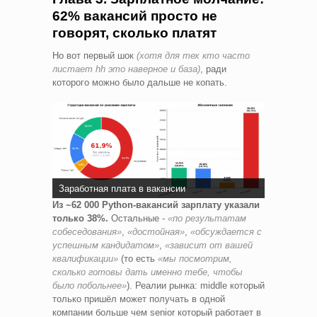
62% вакансий просто не
говорят, сколько платят
Но вот первый шок
(хотя для тех кто часто
листает hh это наверное и база)
, ради
которого можно было дальше не копать.
Заработная плата в вакансии
Из ~62 000 Python-вакансий зарплату указали
только 38%.
Остальные -
«по результатам
собеседования»
,
«достойная»
,
«обсуждается с
успешным кандидатом»
,
«зависит от вашей
квалификации»
(то есть
«мы посмотрим,
сколько готовы дать именно тебе, чтобы
было побольнее»
). Реалии рынка: middle который
только пришёл может получать в одной
компании больше чем senior который работает в