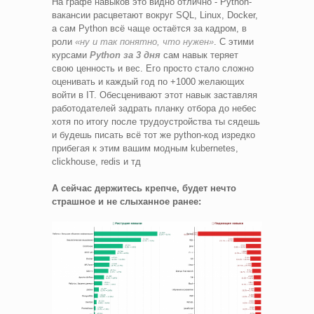
На графе навыков это видно отлично - Python-
вакансии расцветают вокруг SQL, Linux, Docker,
а сам Python всё чаще остаётся за кадром, в
роли
«ну и так понятно, что нужен»
. С этими
курсами
Python за 3 дня
сам навык теряет
свою ценность и вес. Его просто стало сложно
оценивать и каждый год по +1000 желающих
войти в IT. Обесценивают этот навык заставляя
работодателей задрать планку отбора до небес
хотя по итогу после трудоустройства ты сядешь
и будешь писать всё тот же python-код изредко
прибегая к этим вашим модным kubernetes,
clickhouse, redis и тд
А сейчас держитесь крепче, будет нечто
страшное и не слыханное ранее: