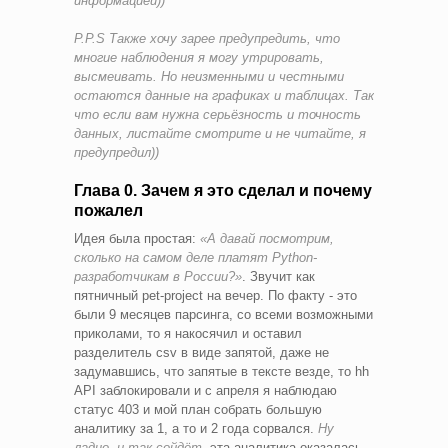
информацией))
P.P.S Также хочу зарее предупредить, что
многие наблюдения я могу утрировать,
высмеивать. Но неизменными и честными
остаются данные на графиках и таблицах. Так
что если вам нужна серьёзность и точность
данных, листайте смотрите и не читайте, я
предупредил))
Глава 0. Зачем я это сделал и почему
пожалел
Идея была простая:
«А давай посмотрим,
сколько на самом деле платят Python-
разработчикам в России?»
. Звучит как
пятничный pet-project на вечер. По факту - это
были 9 месяцев парсинга, со всеми возможными
приколами, то я накосячил и оставил
разделитель csv в виде запятой, даже не
задумавшись, что запятые в тексте везде, то hh
API заблокировали и с апреля я наблюдаю
статус 403 и мой план собрать большую
аналитику за 1, а то и 2 года сорвался.
Ну
ладно, и так сойдёт
, эта аналитика оказалась