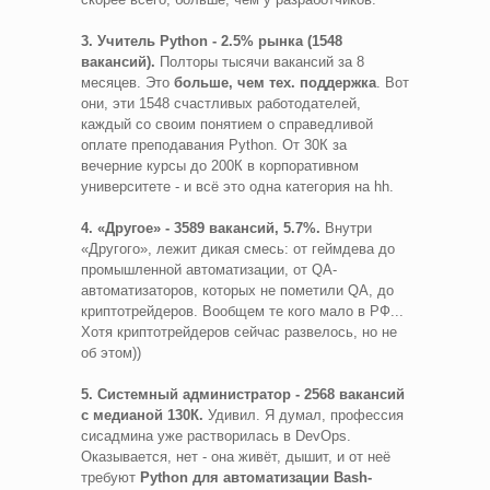
3. Учитель Python - 2.5% рынка (1548
вакансий).
Полторы тысячи вакансий за 8
месяцев. Это
больше, чем тех. поддержка
. Вот
они, эти 1548 счастливых работодателей,
каждый со своим понятием о справедливой
оплате преподавания Python. От 30К за
вечерние курсы до 200К в корпоративном
университете - и всё это одна категория на hh.
4. «Другое» - 3589 вакансий, 5.7%.
Внутри
«Другого», лежит дикая смесь: от геймдева до
промышленной автоматизации, от QA-
автоматизаторов, которых не пометили QA, до
криптотрейдеров. Вообщем те кого мало в РФ...
Хотя криптотрейдеров сейчас развелось, но не
об этом))
5. Системный администратор - 2568 вакансий
с медианой 130К.
Удивил. Я думал, профессия
сисадмина уже растворилась в DevOps.
Оказывается, нет - она живёт, дышит, и от неё
требуют
Python для автоматизации Bash-