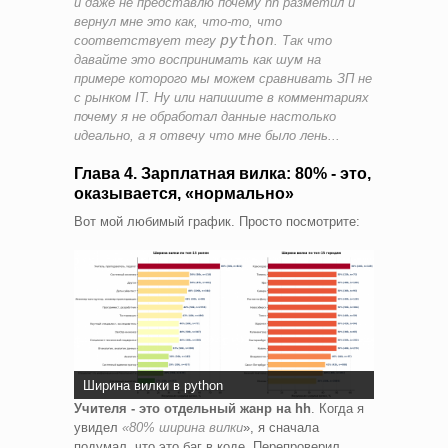
и даже не представлю почему hh разметил и
вернул мне это как, что-то, что
python
соответствует тегу
. Так что
давайте это воспринимать как шум на
примере которого мы можем сравнивать ЗП не
с рынком IT. Ну или напишите в комментариях
почему я не обработал данные настолько
идеально, а я отвечу что мне было лень...
Глава 4. Зарплатная вилка: 80% - это,
оказывается, «нормально»
Вот мой любимый график. Просто посмотрите:
Ширина вилки в python
Учителя - это отдельный жанр на hh
. Когда я
увидел
«80% ширина вилки
», я сначала
подумал, что это баг в коде. Перепроверил