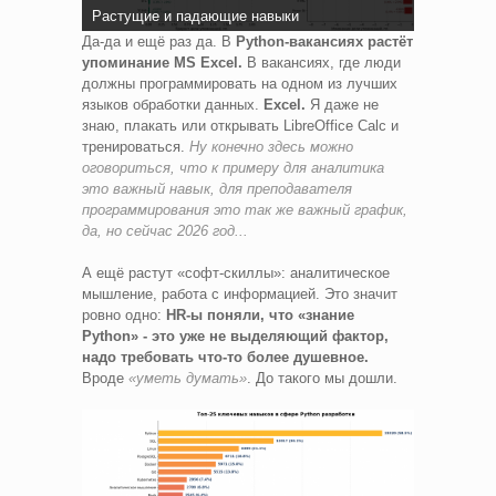
Растущие и падающие навыки
Да-да и ещё раз да. В
Python-вакансиях растёт
упоминание MS Excel.
В вакансиях, где люди
должны программировать на одном из лучших
языков обработки данных.
Excel.
Я даже не
знаю, плакать или открывать LibreOffice Calc и
тренироваться.
Ну конечно здесь можно
оговориться, что к примеру для аналитика
это важный навык, для преподавателя
программирования это так же важный график,
да, но сейчас 2026 год...
А ещё растут «софт-скиллы»: аналитическое
мышление, работа с информацией. Это значит
ровно одно:
HR-ы поняли, что «знание
Python» - это уже не выделяющий фактор,
надо требовать что-то более душевное.
Вроде
«уметь думать»
. До такого мы дошли.