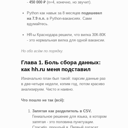
-
450 000 ₽
(n=4, конечно, но звучит).
Python как навык за 8 месяцев
подешевел
на 7.9 п.п.
в Python-вакансиях. Сами
вдумайтесь.
HR-ы Краснодара решили, что вилка 30К-80К
- это нормальная вилка для одной вакансии.
Но обо всём по порядку.
Глава 1. Боль сбора данных:
как hh.ru меня подставил
Изначально план был такой: парсим данные раз
в две-четыре недели, копим год, потом красиво
анализируем. Чисто и наивно.
Что пошло не так (всё):
Запятая как разделитель в CSV.
Гениальное решение для языка, в котором
запятая - это половина пунктуации.
Спасибо, прошлый я. Первый датасет