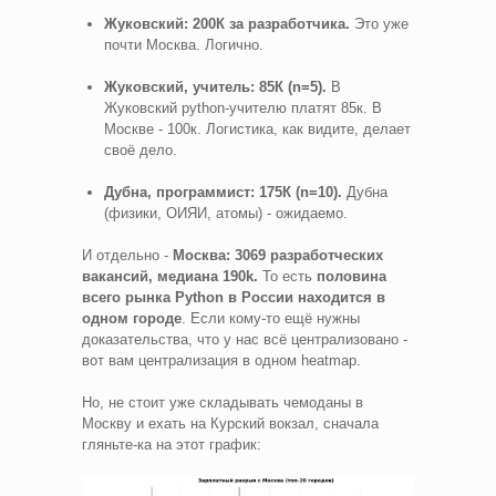
Жуковский: 200К за разработчика.
Это уже
почти Москва. Логично.
Жуковский, учитель: 85К (n=5).
В
Жуковский python-учителю платят 85к. В
Москве - 100к. Логистика, как видите, делает
своё дело.
Дубна, программист: 175К (n=10).
Дубна
(физики, ОИЯИ, атомы) - ожидаемо.
И отдельно -
Москва: 3069 разработческих
вакансий, медиана 190k.
То есть
половина
всего рынка Python в России находится в
одном городе
. Если кому-то ещё нужны
доказательства, что у нас всё централизовано -
вот вам централизация в одном heatmap.
Но, не стоит уже складывать чемоданы в
Москву и ехать на Курский вокзал, сначала
гляньте-ка на этот график: