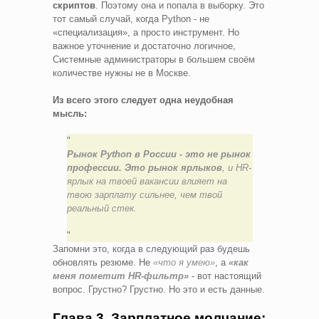
скриптов
. Поэтому она и попала в выборку. Это
тот самый случай, когда Python - не
«специализация», а просто инструмент. Но
важное уточнение и достаточно логичное,
Системные администраторы в большем своём
количестве нужны не в Москве.
Из всего этого следует одна неудобная
мысль:
Рынок Python в России - это не рынок
профессии. Это рынок ярлыков
, и HR-
ярлык на твоей вакансии влияет на
твою зарплату сильнее, чем твой
реальный стек.
Запомни это, когда в следующий раз будешь
обновлять резюме. Не
«что я умею»
, а
«как
меня пометит HR-фильтр»
- вот настоящий
вопрос. Грустно? Грустно. Но это и есть данные.
Глава 3. Зарплатное молчание: