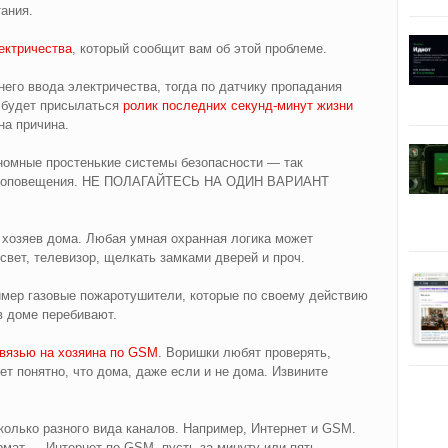
ания.
ектричества
, который сообщит вам об этой проблеме.
его ввода электричества, тогда по датчику пропадания
 будет присылаться
ролик последних секунд‑минут жизни
на причина.
номные простенькие системы безопасности — так
й оповещения. НЕ ПОЛАГАЙТЕСЬ НА ОДИН ВАРИАНТ
 хозяев дома. Любая умная охранная логика может
вет, телевизор, щелкать замками дверей и проч.
мер газовые пожаротушители, которые по своему действию
в доме перебивают.
вязью на хозяина по GSM
. Воришки любят проверять,
ет понятно, что дома, даже если и не дома. Извините
олько разного вида каналов. Например, Интернет и GSM.
мат — Интернет по GSM, пусть за минуту или пять,