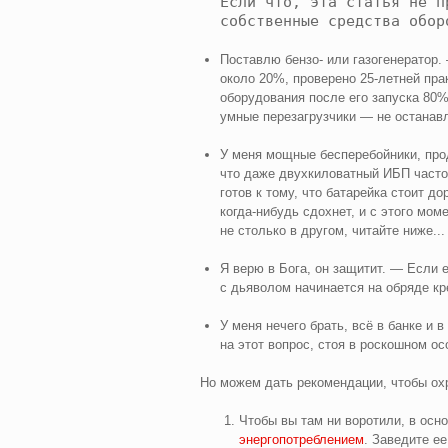
Если что, эта статья не п
собственные средства обор
Поставлю бензо‑ или газогенератор. 
около 20%, проверено 25-летней прак
оборудования после его запуска 80%
умные перезагрузчики — не останавл
У меня мощные бесперебойники, прод
что даже двухкиловатный ИБП часто 
готов к тому, что батарейка стоит д
когда‑нибудь сдохнет, и с этого мом
не столько в другом, читайте ниже...
Я верю в Бога, он защитит. — Если е
с дьяволом начинается на обряде кр
У меня нечего брать, всё в банке и 
на этот вопрос, стоя в роскошном осо
Но можем дать рекомендации, чтобы охра
Чтобы вы там ни воротили, в осн
энергопотреблением
. Заведите е