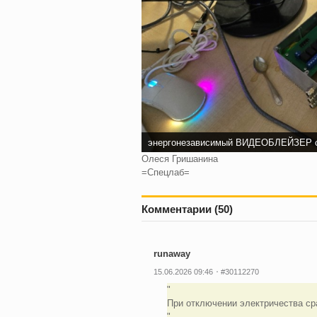
энергонезависимый ВИДЕОБЛЕЙЗЕР с 
Олеся Гришанина
=Спецлаб=
Комментарии (50)
runaway
15.06.2026 09:46
#30112270
При отключении электричества сра