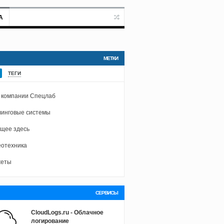
А
МЕТКИ
ТЕГИ
 компании Спецлаб
инговые системы
щее здесь
отехника
жеты
СЕРВИСЫ
CloudLogs.ru - Облачное
логирование