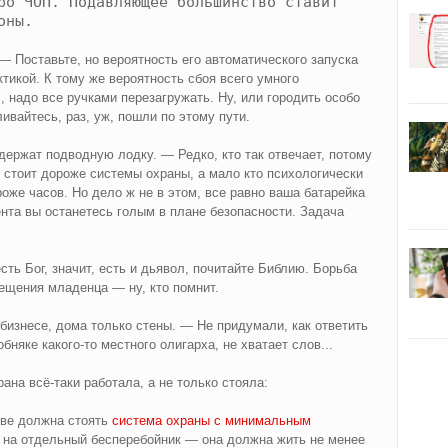
ро ЧОП. Подавляющее большинство ставит
оны.
— Поставьте, но вероятность его автоматического запуска
тикой. К тому же вероятность сбоя всего умного
, надо все ручками перезагружать. Ну, или городить особо
ивайтесь, раз, уж, пошли по этому пути.
ержат подводную лодку. — Редко, кто так отвечает, потому
стоит дороже системы охраны, а мало кто психологически
ороже часов. Но дело ж не в этом, все равно ваша батарейка
ента вы останетесь голым в плане безопасности. Задача
сть Бог, значит, есть и дьявол, почитайте Библию. Борьба
ещения младенца — ну, кто помнит.
в бизнесе, дома только стены. — Не придумали, как ответить
бняке какого‑то местного олигарха, не хватает слов...
на всё‑таки работала, а не только стояла:
ове должна стоять
система охраны с минимальным
е на отдельный бесперебойник — она должна жить не менее