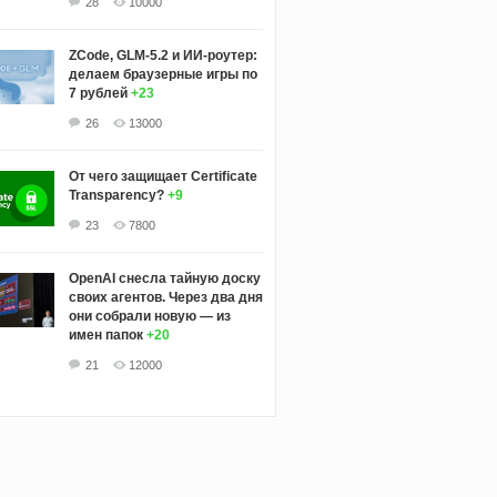
28
10000
ZCode, GLM-5.2 и ИИ-роутер:
делаем браузерные игры по
7 рублей
+23
26
13000
От чего защищает Certificate
Transparency?
+9
23
7800
OpenAI снесла тайную доску
своих агентов. Через два дня
они собрали новую — из
имен папок
+20
21
12000