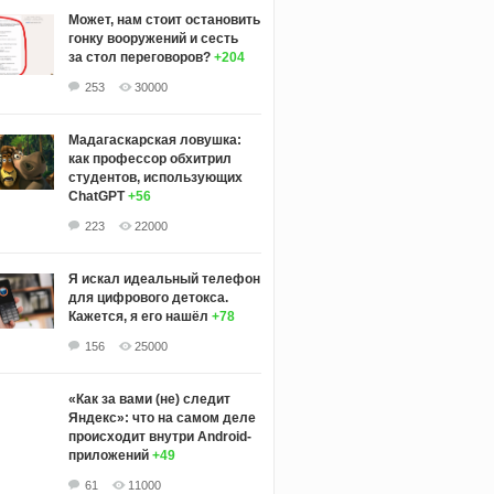
Может, нам стоит остановить
гонку вооружений и сесть
за стол переговоров?
+204
253
30000
Мадагаскарская ловушка:
как профессор обхитрил
студентов, использующих
ChatGPT
+56
223
22000
Я искал идеальный телефон
для цифрового детокса.
Кажется, я его нашёл
+78
156
25000
«Как за вами (не) следит
Яндекс»: что на самом деле
происходит внутри Android-
приложений
+49
61
11000