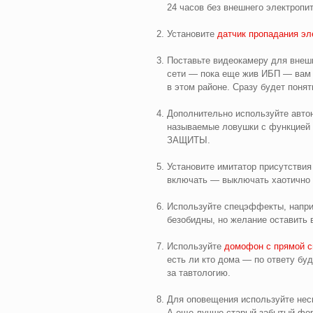
24 часов без внешнего электропит
Установите
датчик пропадания эл
Поставьте видеокамеру для внешн
сети — пока еще жив ИБП — вам
в этом районе. Сразу будет понят
Дополнительно используйте авто
называемые ловушки с функцие
ЗАЩИТЫ.
Установите имитатор присутствия
включать — выключать хаотично с
Используйте спецэффекты, напри
безобидны, но желание оставить 
Используйте
домофон с прямой с
есть ли кто дома — по ответу буд
за тавтологию.
Для оповещения используйте неск
А еще лучше старый забытый фор