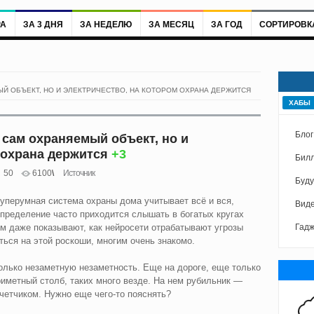
РА
ЗА 3 ДНЯ
ЗА НЕДЕЛЮ
ЗА МЕСЯЦ
ЗА ГОД
СОРТИРОВК
Й ОБЪЕКТ, НО И ЭЛЕКТРИЧЕСТВО, НА КОТОРОМ ОХРАНА ДЕРЖИТСЯ
ХАБЫ
Блог
 сам охраняемый объект, но и
 охрана держится
+3
Билл
50
6100
Источник
Буду
перумная система охраны дома учитывает всё и вся,
Виде
пределение часто приходится слышать в богатых кругах
м даже показывают, как нейросети отрабатывают угрозы
Гад
ться на этой роскоши, многим очень знакомо.
лько незаметную незаметность. Еще на дороге, еще только
риметный столб, таких много везде. На нем рубильник —
четчиком. Нужно еще чего‑то пояснять?