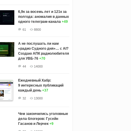
6,9к за восемь лет и 121к за
полгода: аномалия в данных
одного телеграм-канала
+49
61
8800
А не послушать ли нам
«радио Судного дня»… с AI?
Создаю АПК радиолюбителя
для УВБ-76
+70
44
14000
Ежедневный Хабр:
9 интересных публикаций
каждый день
+37
32
13000
Чем закончились уголовные
дела блогеров: Гусейн
Гасанов и Лерчек
+9