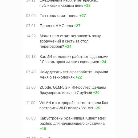
14:11
Ежедневный Хабр: 9 интересных
публикаций каждый день
+28
07:05
Тип топологии – шина
+27
07:01
Проект eMMC-emu
+27
14:22
Может нам стоит остановить гонку
вооружений и сесть за стол
переговоров?
+24
06:13
Как ИИ-помощник работает с данными
1С: семь практических сценариев
+24
06:49
Чему десять лет в разработке научили
меня о технологиях
+22
12:00
ZCode, GLM-5.2 и ИИ-роутер: делаем
браузерные игры по 7 рублей
+20
11:00
VxLAN в энтерпрайз-сегменте, или Как
построить Wi-Fi поверх VxLAN
+20
08:00
Как устроены хранилища Kubernetes:
разбор для начинающего сисадмина
+19