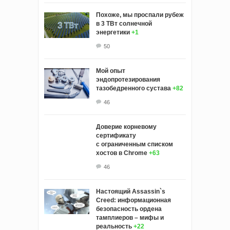
Похоже, мы проспали рубеж
в 3 ТВт солнечной
энергетики
+1
50
Мой опыт
эндопротезирования
тазобедренного сустава
+82
46
Доверие корневому
сертификату
с ограниченным списком
хостов в Chrome
+63
46
Настоящий Assassin`s
Creed: информационная
безопасность ордена
тамплиеров – мифы и
реальность
+22