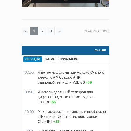
«
1
2
3
»
СТРАНИЦА
1
ИЗ
3
ЛУЧШЕЕ
СЕГОДНЯ
ВЧЕРА
ПОЗАВЧЕРА
07:55
А не послушать ли нам «радио Судного
дня»… с AI? Создаю АПК
радиолюбителя для УВБ-76
+59
09:01
Я искал идеальный телефон для
цифрового детокса. Кажется, я его
нашёл
+56
10:00
Мадагаскарская ловушка: как профессор
обхитрил студентов, использующих
ChatGPT
+43