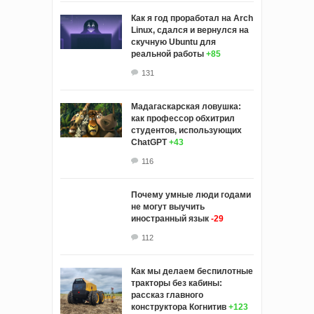
Как я год проработал на Arch
Linux, сдался и вернулся на
скучную Ubuntu для
реальной работы
+85
131
Мадагаскарская ловушка:
как профессор обхитрил
студентов, использующих
ChatGPT
+43
116
Почему умные люди годами
не могут выучить
иностранный язык
-29
112
Как мы делаем беспилотные
тракторы без кабины:
рассказ главного
конструктора Когнитив
+123