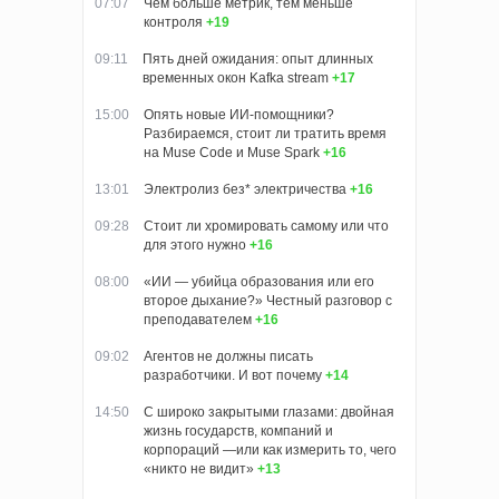
07:07
Чем больше метрик, тем меньше
контроля
+19
09:11
Пять дней ожидания: опыт длинных
временных окон Kafka stream
+17
15:00
Опять новые ИИ-помощники?
Разбираемся, стоит ли тратить время
на Muse Code и Muse Spark
+16
13:01
Электролиз без* электричества
+16
09:28
Стоит ли хромировать самому или что
для этого нужно
+16
08:00
«ИИ — убийца образования или его
второе дыхание?» Честный разговор с
преподавателем
+16
09:02
Агентов не должны писать
разработчики. И вот почему
+14
14:50
С широко закрытыми глазами: двойная
жизнь государств, компаний и
корпораций —или как измерить то, чего
«никто не видит»
+13