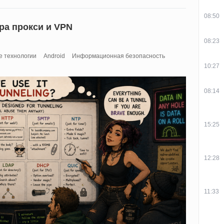
08:50
ра прокси и VPN
08:23
 технологии
Android
Информационная безопасность
10:27
08:14
15:25
12:28
11:33