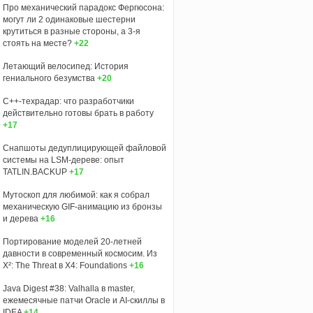
Про механический парадокс Фергюсона:
могут ли 2 одинаковые шестерни
крутиться в разные стороны, а 3-я
стоять на месте?
+22
Летающий велосипед: История
гениального безумства
+20
C++-техрадар: что разработчики
действительно готовы брать в работу
+17
Снапшоты дедуплицирующей файловой
системы на LSM-дереве: опыт
TATLIN.BACKUP
+17
Мутоскоп для любимой: как я собрал
механическую GIF-анимацию из бронзы
и дерева
+16
Портирование моделей 20-летней
давности в современный космосим. Из
X²: The Threat в X4: Foundations
+16
Java Digest #38: Valhalla в master,
ежемесячные патчи Oracle и AI-скиллы в
IDEA
+14