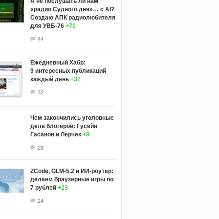
А не послушать ли нам
«радио Судного дня»… с AI?
Создаю АПК радиолюбителя
для УВБ-76
+70
44
Ежедневный Хабр:
9 интересных публикаций
каждый день
+37
32
Чем закончились уголовные
дела блогеров: Гусейн
Гасанов и Лерчек
+8
28
ZCode, GLM-5.2 и ИИ-роутер:
делаем браузерные игры по
7 рублей
+23
24