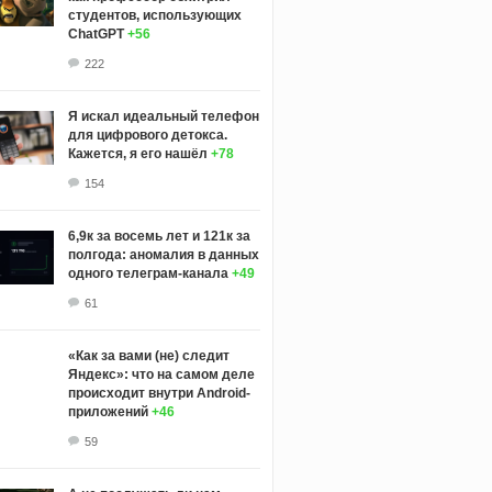
студентов, использующих
ChatGPT
+56
222
Я искал идеальный телефон
для цифрового детокса.
Кажется, я его нашёл
+78
154
6,9к за восемь лет и 121к за
полгода: аномалия в данных
одного телеграм-канала
+49
61
«Как за вами (не) следит
Яндекс»: что на самом деле
происходит внутри Android-
приложений
+46
59