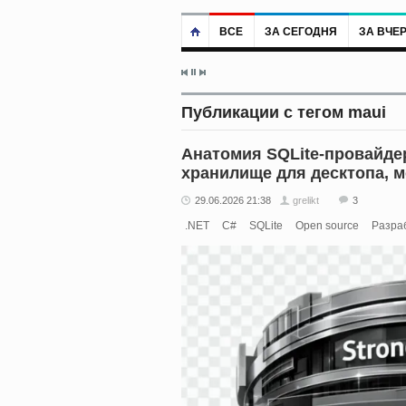
ВСЕ
ЗА СЕГОДНЯ
ЗА ВЧЕ
Публикации с тегом maui
Анатомия SQLite-провайде
хранилище для десктопа, 
29.06.2026 21:38
grelikt
3
.NET
C#
SQLite
Open source
Разра