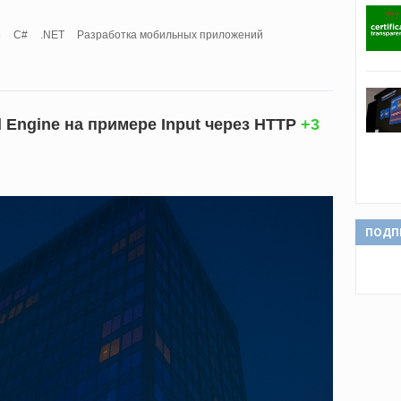
»
C#
.NET
Разработка мобильных приложений
l Engine на примере Input через HTTP
+3
ПОДП