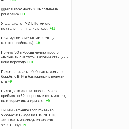
ggrebalance: Часть 3. Выполнение
ребаланса
+11
Я фанател от MDT. Потом его
не стало — и я написал свой
+11
Почему вас заменит ИИ‑агент (и
как этого избежать)
+10
Почему 5G в России нельзя просто
«включить»: частоты, базовые станции и
цена перехода
+10
Полезная жвачка: бобовая камедь для
борьбы с ВПЧ и бактериями в полости
рта
+9
Пилот дата-агента: шаблон брифа,
приёмка по 50 вопросам и пять метрик,
по которым его закрывают
+9
Пишем Zero‑Allocation конвейер
обработки G‑кода на C# (.NET 10):
как выжать максимум из железа
без GC‑пауз
+9