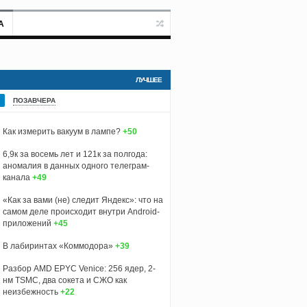
А
ЛУЧШЕЕ
ПОЗАВЧЕРА
Как измерить вакуум в лампе?
+50
6,9к за восемь лет и 121к за полгода:
аномалия в данных одного телеграм-
канала
+49
«Как за вами (не) следит Яндекс»: что на
самом деле происходит внутри Android-
приложений
+45
В лабиринтах «Коммодора»
+39
Разбор AMD EPYC Venice: 256 ядер, 2-
нм TSMC, два сокета и СЖО как
неизбежность
+22