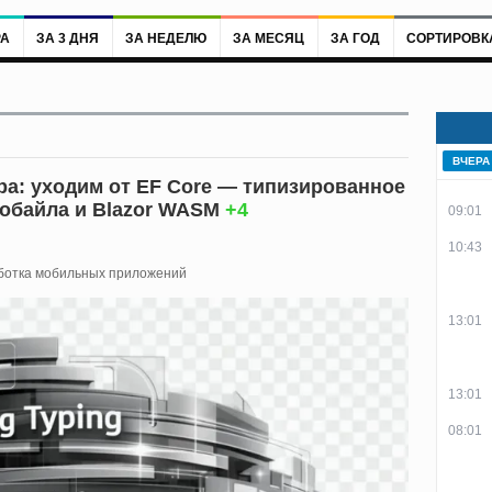
РА
ЗА 3 ДНЯ
ЗА НЕДЕЛЮ
ЗА МЕСЯЦ
ЗА ГОД
СОРТИРОВК
ВЧЕРА
ра: уходим от EF Core — типизированное
мобайла и Blazor WASM
+4
09:01
10:43
ботка мобильных приложений
13:01
13:01
08:01