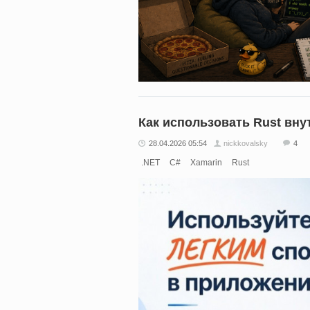
Как использовать Rust вну
28.04.2026 05:54
nickkovalsky
4
.NET
C#
Xamarin
Rust