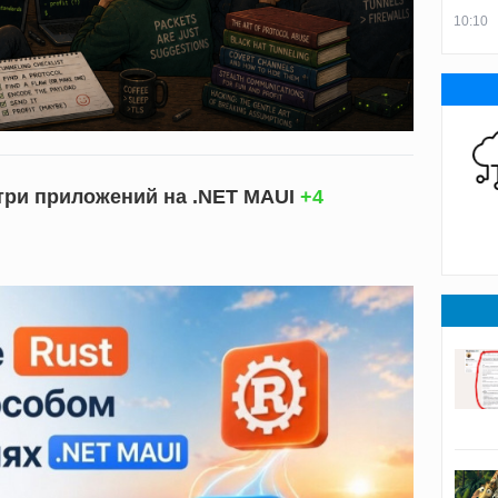
10:10
три приложений на .NET MAUI
+4