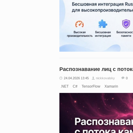
Распознавание лиц с поток
24.04.2026 13:45
nickkovalsky
0
.NET
C#
TensorFlow
Xamarin