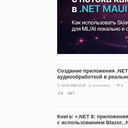
Создание приложения .NET
аудиообработкой в реальн
12.03.2026 10:19
nickkovalsky
0
C#
.NET
Книга: «.NET 8: приложени
с использованием Blazor, 