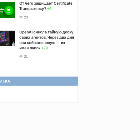
От чего защищает Certificate
Transparency?
+9
23
OpenAI снесла тайную доску
своих агентов. Через два дня
они собрали новую — из
имен папок
+20
21
ИСКА