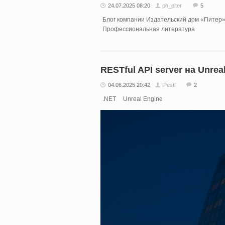
24.07.2025 08:20
ph_piter
5
Блог компании Издательский дом «Питер
Профессиональная литература
RESTful API server на Unrea
04.06.2025 20:42
lPestl
2
.NET
Unreal Engine