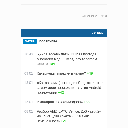
СТРАНИЦА
1
ИЗ
0
ЛУЧШЕЕ
ВЧЕРА
ПОЗАВЧЕРА
10:43
6,9к за восемь лет и 121к за полгода:
аномалия в данных одного телеграм-
канала
+49
09:01
Как измерить вакуум в лампе?
+49
13:01
«Как за вами (не) следит Яндекс»: что на
самом деле происходит внутри Android-
приложений
+42
13:01
В лабиринтах «Коммодора»
+33
08:01
Разбор AMD EPYC Venice: 256 ядер, 2-
нм TSMC, два сокета и СЖО как
неизбежность
+21