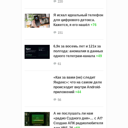
220
Я искал идеальный телефон
для цифрового детокса.
Кажется, я его нашёл
+76
151
6,9к за восемь лет и 121к за
полгода: аномалия в данных
одного телеграм-канала
+49
61
«Как за вами (не) следит
Яндекс»: что на самом деле
происходит внутри Android-
приложений
+44
56
А не послушать ли нам
«радио Судного дня»… с AI?
Создаю АПК радиолюбителя
для УВБ-76
+69