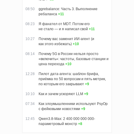
08:50
ggrebalance: Часть 3. Выполнение
ребаланса
+11
08:23
Я фанател от MDT. Потом его
не стало — и я написал свой
+11
10:27
Почему вас заменит ИИ‑агент (и
как этого избежать)
+10
08:14
Почему 5G в России нельзя просто
«включить»: частоты, базовые станции и
цена перехода
+10
12:28
Пилот дата-агента: шаблон брифа,
приёмка по 50 вопросам и пять метрик,
по которым его закрывают
+9
10:10
Как и зачем ускоряют LLM
+9
07:34
Как злоумышленники используют PsyOp
с фейковыми новостями
+9
12:45
Qwen3.8-Max: 2 400 000 000 000-
параметровый монстр
+8