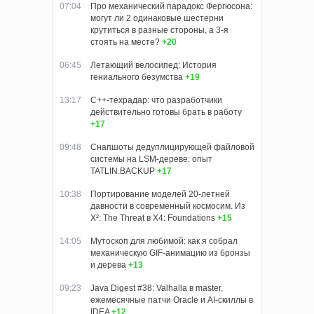
07:04
Про механический парадокс Фергюсона:
могут ли 2 одинаковые шестерни
крутиться в разные стороны, а 3-я
стоять на месте?
+20
06:45
Летающий велосипед: История
гениального безумства
+19
13:17
C++-техрадар: что разработчики
действительно готовы брать в работу
+17
09:48
Снапшоты дедуплицирующей файловой
системы на LSM-дереве: опыт
TATLIN.BACKUP
+17
10:38
Портирование моделей 20-летней
давности в современный космосим. Из
X²: The Threat в X4: Foundations
+15
14:05
Мутоскоп для любимой: как я собрал
механическую GIF-анимацию из бронзы
и дерева
+13
09:23
Java Digest #38: Valhalla в master,
ежемесячные патчи Oracle и AI-скиллы в
IDEA
+12