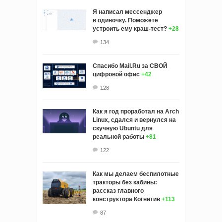
Я написал мессенджер
в одиночку. Поможете
устроить ему краш‑тест?
+28
134
Спасибо Mail.Ru за СВОЙ
цифровой офис
+42
128
Как я год проработал на Arch
Linux, сдался и вернулся на
скучную Ubuntu для
реальной работы
+81
122
Как мы делаем беспилотные
тракторы без кабины:
рассказ главного
конструктора Когнитив
+113
87