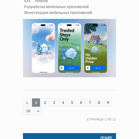
iOS
Android
Разработка мобильных приложений
Монетизация мобильных приложений
«
1
2
3
4
5
6
7
8
9
10
»
СТРАНИЦА
1
ИЗ
12
ЛУЧШЕЕ