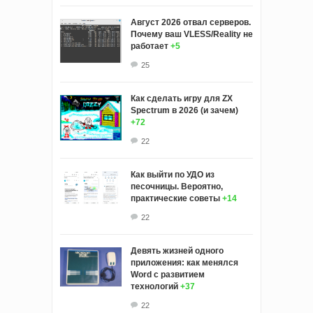
Август 2026 отвал серверов.
Почему ваш VLESS/Reality не
работает
+5
25
Как сделать игру для ZX
Spectrum в 2026 (и зачем)
+72
22
Как выйти по УДО из
песочницы. Вероятно,
практические советы
+14
22
Девять жизней одного
приложения: как менялся
Word с развитием
технологий
+37
22