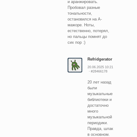
и аранжировать.
Пробовал разные
тональности,
остановился на А-
мажоре. Ноты,
естественно, потерял,
но пальцы помнят до
сих пор :)
Refridgerator
20.06.2025 10:21
#28466178
20 лет назад
были
музыкальные
библиотеки и
достаточно
много
музыкальной
периодики.
Правда, шлак
в основном.