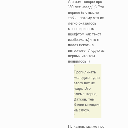
А я вам говорю про
"30 лет назад" ;) Это
первое (в смысле
табы - потому что их
легко оказалось
моноширинным
шрифтом как текст
изображать) что я
полез искать в
интернете. И одно из
первых что там
появилось ;)
Пропиликать
мелодию - для
этого нот не
надо. Это
элементарно,
Ватсон, тем
более мелодия
на слуху.
Ну камон, мы же про