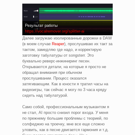
Результат работы
https://vocalremover.org/splitter-ai
Далее загружаю изолированные дорожки в DAW
(в моем случае
Reaper
), прослушиваю их такт за
тактом, замедляю где надо, и корректирую
заготовку табулатуры от songsterr. Это
буквально реверс-инжиниринг песен.
Открываются детали, на которые я просто не
обращал внимания при обычном
прослушивании. Процесс оказался
затягивающим. Как в юности я тратил часы на
видеоигры, так сейчас я могу по 3 часа кряду
сидеть над табулатурой.
Само собой, профессиональным музыкантом я
не стал, AI просто снизил порог входа. У меня
по прежнему большие проблемы с теорией, по
солфеджио на троечку, мне все еще сложно
уловить, как в песне двигается гармония и т.д.