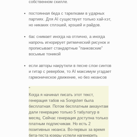
собственном скилле.
постоянная беда с тарелками в ударных
партиях. Для AI существует только хай-хэт,
но никаких сплэшей, крэшей и райдов.
бас снимает иногда на отлично, а иногда
напрочь игнорирует ритмический рисунок и
прописывает стандартные "панковские"
восьмые тоникой
если авторы накрутили в песне слои синтов
и гитар с ревербом, то AI максимум угадает
гармоническое движение, но без нюансов
Когда я начинал писать этот текст,
генерация табов на Songsterr была
бесплатная. Потом бесплатным аккаунтам
дали генерацию только 5 табулатур в
месяц. Сейчас генерация доступна только
платным подписчикам. Но есть 2
позитивных нюанса. Во-первых за время
бета-теста юзеры успели нагенерить