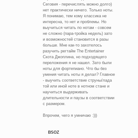
Сеговия - перечислять можно долго)
нет практически ничего. Только ноты.
Я понимаю, тем кому классика не
интересна, то нет и проблемы. Но
выучиться читать по нотам - совсем
не сложно (пара-тройка недель) зато
и возможностей становится в разы
больше. Мне как-то захотелось
разучить регтайм The Entertainer
Скота Джоплина, но подходящего
переложения я не нашел. Зато были
ноты для фортепиано. Что бы без
умения читать ноты я делал? Главное
- выучить соответствие струны/лада
той или иной ноте в нотном стане и
научиться выдерживать
длительности и паузы в соответствии
с размером.
Впрочем, чего я умничаю :)))
BSOZ