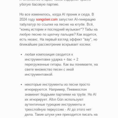
убогую басовую партию.
Но все изменилось, когда AI проник и сюда. В
2024 году
songsterr.com
запустил AI-генерацию
табулатур по ссылке на песню на ютубе. Всё,
"конец истории и последний музыкант"? Табы на
любую песню по щелчку пальцев? Как водится,
есть нюанс. На первый взгляд эффект "вау", но
ближайшее рассмотрение вскрывает косяки:
любая композиция сводится к
инструментовке ударка + бас + 2
перегруженные гитары. Как вы понимаете, на
свете множество песен с иной
инструментовкой.
некоторые инструменты из песни просто
игнорируются. Например, Пневмослон
знаменит бодрыми партиями на трубе. Но AI
их игнорирует. Altın Gün используют
аутентичные турецкие инструменты и
трехслойную перкуссию - AI до этого нет
дела. Такие штуки уже приходится писать на