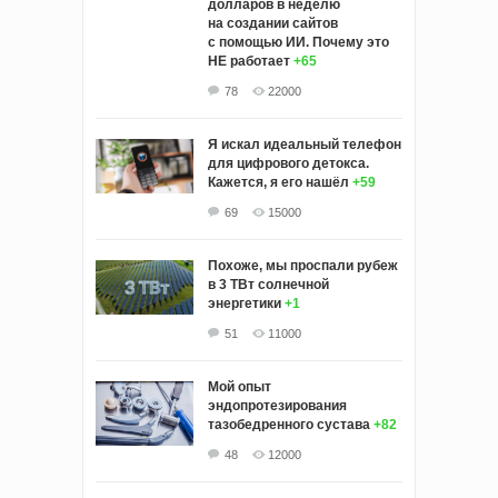
долларов в неделю
на создании сайтов
с помощью ИИ. Почему это
НЕ работает
+65
78
22000
Я искал идеальный телефон
для цифрового детокса.
Кажется, я его нашёл
+59
69
15000
Похоже, мы проспали рубеж
в 3 ТВт солнечной
энергетики
+1
51
11000
Мой опыт
эндопротезирования
тазобедренного сустава
+82
48
12000