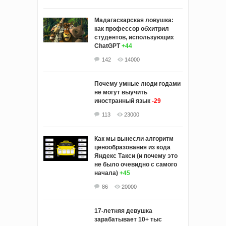
Мадагаскарская ловушка:
как профессор обхитрил
студентов, использующих
ChatGPT
+44
142
14000
Почему умные люди годами
не могут выучить
иностранный язык
-29
113
23000
Как мы вынесли алгоритм
ценообразования из кода
Яндекс Такси (и почему это
не было очевидно с самого
начала)
+45
86
20000
17-летняя девушка
зарабатывает 10+ тыс