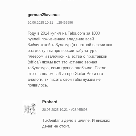
german25avenue
20.06.2025 10:21
#28462896
Году в 2014 купил на Tabs.com за 1000
рублей пожизненное владение всей
библиотекой табулатур (в платной версии как
раз доступны про версии табулатур с
плеером и галочкой качества с приставкой
(offical) якобы вот это истинно верная
табулатура, сама группа одобрила. После
этого в целом забыл про Guitar Pro и его
аналоги, тк писать свои табы нужды не
появилось.
Prohard
20.06.2025 10:21
#28465698
TuxGuitar и дело в шляпе. И никаких
денег не стоит.