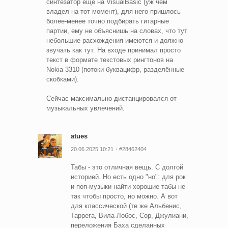
синтезатор ещё на VisualBasic (уж чем
владел на тот момент), для него пришлось
более-менее точно подбирать гитарные
партии, ему не объяснишь на словах, что тут
небольшие расхождения имеются и должно
звучать как тут. На входе принимал просто
текст в формате текстовых рингтонов на
Nokia 3310 (потоки буквацифр, разделённые
скобками).
Сейчас максимально дистанцировался от
музыкальных увлечений.
atues
20.06.2025 10:21
#28462404
Табы - это отличная вещь. С долгой
историей. Но есть одно "но": для рок
и поп-музыки найти хорошие табы не
так чтобы просто, но можно. А вот
для классической (те же Альбенис,
Таррега, Вила-Лобос, Сор, Джулиани,
переложения Баха сделанных