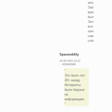
аппликатуру.
Забавное
время
было.
Зато
все
запоминалось
само
собой
Spaceoddity
20.06.2025 10:21
#28466986
Это было лет
20+ назад.
Интернеты
были бедные
на
информацию.