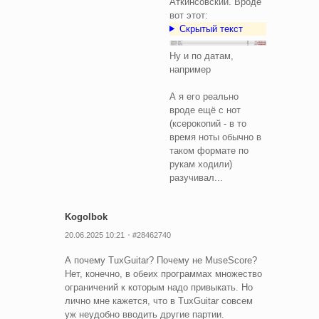
Аткинсовский. Вроде
вот этот:
Скрытый текст
Ну и по датам,
например
А я его реально
вроде ещё с нот
(ксерокопий - в то
время ноты обычно в
таком формате по
рукам ходили)
разучивал...
Kogolbok
20.06.2025 10:21
#28462740
А почему TuxGuitar? Почему не MuseScore?
Нет, конечно, в обеих программах множество
ограничений к которым надо привыкать. Но
лично мне кажется, что в TuxGuitar совсем
уж неудобно вводить другие партии.