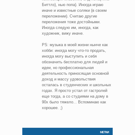
Биттлз), нью попа). Иногда играю
иначе и известные соляки (в своем
переложении). Считаю другие
переложения тоже достойными.
Иногда следую им, иногда, как
художник, вижу иначе.
PS: музыка в моей жизни нынче как
хобби: иногда могу что-то продать,
иногда могу выступить и себя
обозначить бесплатно для людей и
идеи, но профессиональная
деятельность приносящая основной
доход и массу удовольствия
осталась в студенческих и школьных
годах. Я просто устал от гастролей
еще тогда, а со студиями на дому в
90х было тяжело... Вспоминаю как
хорошее. ;)
МЕТКИ