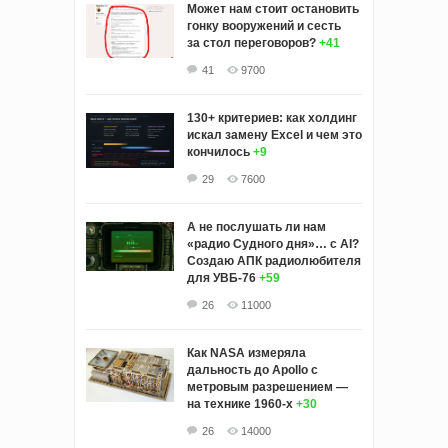
Может нам стоит остановить
гонку вооружений и сесть
за стол переговоров?
+41
41
9700
130+ критериев: как холдинг
искал замену Excel и чем это
кончилось
+9
29
7600
А не послушать ли нам
«радио Судного дня»… с AI?
Создаю АПК радиолюбителя
для УВБ-76
+59
26
11000
Как NASA измеряла
дальность до Apollo с
метровым разрешением —
на технике 1960-х
+30
26
14000