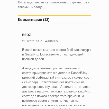
Кто угадал песни из приложенных скриншотов с
табами - молодец.
Комментарии (13)
BSOZ
20.06.2025 10:21
#28462272
В своё время хватало просто Midi клавиатуры
и GuitarPro. Естественно с последующей
правкой долей.
А ещё до освоения профессионального
софта примерно это же делал в DanceEJay
(детский софтварный синтезатор / секвенсор
/ семплер). Естественно без претензии на
достоверность звучания. А если что-то плохо
давалось на слух, то использовался какой-то
софт для показа спектра того времени. И
некоторое время спустя наткнулся на
мат.модель гитарной струны и писал свой