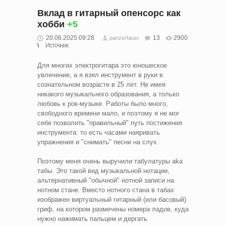
Вклад в гитарный опенсорс как
хобби
+5
20.06.2025 09:28
13
2900
panzerfaust
Источник
Для многих электрогитара это юношеское
увлечение, а я взял инструмент в руки в
сознательном возрасте в 25 лет. Не имея
никакого музыкального образования, а только
любовь к рок-музыке. Работы было много,
свободного времени мало, и поэтому я не мог
себе позволить "правильный" путь постижения
инструмента: то есть часами наяривать
упражнения и "снимать" песни на слух.
Поэтому меня очень выручили табулатуры aka
табы. Это такой вид музыкальной нотации,
альтернативный "обычной" нотной записи на
нотном стане. Вместо нотного стана в табах
изображен виртуальный гитарный (или басовый)
гриф, на котором размечены номера ладов, куда
нужно нажимать пальцем и дергать