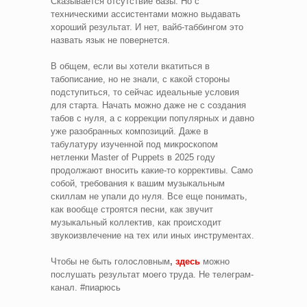
Сказывается отсутствие базы. Но с
техническими ассистентами можно выдавать
хороший результат. И нет, вайб-таббингом это
назвать язык не повернется.
В общем, если вы хотели вкатиться в
табописание, но не знали, с какой стороны
подступиться, то сейчас идеальные условия
для старта. Начать можно даже не с создания
табов с нуля, а с коррекции популярных и давно
уже разобранных композиций. Даже в
табулатуру изученной под микроскопом
нетленки Master of Puppets в 2025 году
продолжают вносить какие-то коррективы. Само
собой, требования к вашим музыкальным
скиллам не упали до нуля. Все еще понимать,
как вообще строятся песни, как звучит
музыкальный коллектив, как происходит
звукоизвлечение на тех или иных инструментах.
Чтобы не быть голословным
,
здесь
можно
послушать результат моего труда. Не телеграм-
канал.
#пиарюсь