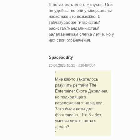
В нотах есть много минусов. Они
не удобны, но они универсальны
насколько это возможно. В
таблатурах же гитаристам/
басистам/мандалинистам/
балалаечникам слегка легче, но у
них свои ограничения.
Spaceoddity
20.06.2025 10:21
#28464884
Мне как-то захотелось
разучить регтайм The
Entertainer Скота Джоплина,
но подходящего
переложения я не нашел.
Зато были ноты для
фортепиано. Что бы без
умения читать ноты я
делал?