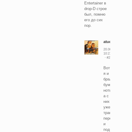
Entertainer в
drop-D строе
был, помню
его до сих
пор.
atues
20.06.2025
10:21
#28466330
Вот
я и
брал
бумажные
ноты,
а с
них
уже
транспонировал
перекладывал
и
подбирал