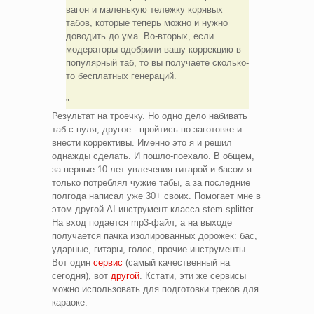
вагон и маленькую тележку корявых
табов, которые теперь можно и нужно
доводить до ума. Во-вторых, если
модераторы одобрили вашу коррекцию в
популярный таб, то вы получаете сколько-
то бесплатных генераций.
Результат на троечку. Но одно дело набивать
таб с нуля, другое - пройтись по заготовке и
внести коррективы. Именно это я и решил
однажды сделать. И пошло-поехало. В общем,
за первые 10 лет увлечения гитарой и басом я
только потреблял чужие табы, а за последние
полгода написал уже 30+ своих. Помогает мне в
этом другой AI-инструмент класса stem-splitter.
На вход подается mp3-файл, а на выходе
получается пачка изолированных дорожек: бас,
ударные, гитары, голос, прочие инструменты.
Вот один
сервис
(самый качественный на
сегодня), вот
другой
. Кстати, эти же сервисы
можно использовать для подготовки треков для
караоке.