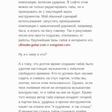
композиции, включая ударные. В софте этом
можно не только редактировать табы, но и
проигрывать их с эмуляцией звука
инструментов. Мой обычный сценарий
использования: запустить проигрывание
композиции с замьюченной дорожкой, например,
баса, и играть на басу самому. Так я разучиваю
песни или просто отдыхаю, отвлекаясь от
работы. Крупнейшие базы табов в интернете это
ultimate-guitar.com
и
songsterr.com
.
Ну и к чему я это?
А к тому, что долгое время создание табов было
уделом настоящих музыкантов с избытком
свободного времени. Кто-то должен был часами
сидеть и снимать на слух партии, чтобы мы,
лентяи, могли этим пользоваться. Однако, если
твоя любимая песня не интересна музыкантам-
альтруистам, то и табов на нее не будет. Кроме
того иногда автор таба хорошо владеет гитарой,
а партии баса, ударных и прочих инструментов
пишет на отвали или "я художник, я так слышу".
И множество старых табов содержат крайне