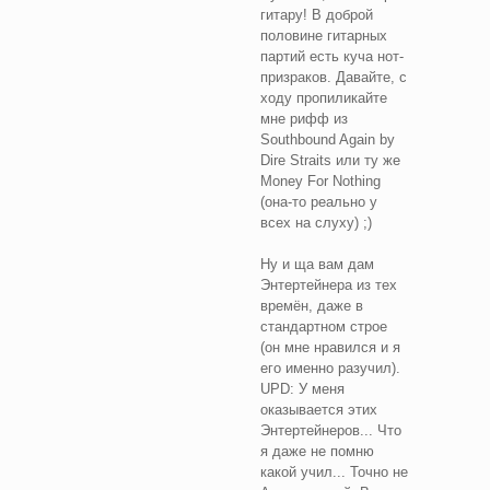
гитару! В доброй
половине гитарных
партий есть куча нот-
призраков. Давайте, с
ходу пропиликайте
мне рифф из
Southbound Again by
Dire Straits или ту же
Money For Nothing
(она-то реально у
всех на слуху) ;)
Ну и ща вам дам
Энтертейнера из тех
времён, даже в
стандартном строе
(он мне нравился и я
его именно разучил).
UPD: У меня
оказывается этих
Энтертейнеров... Что
я даже не помню
какой учил... Точно не