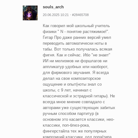
souls_arch
20.06.2025 10:21
#28465708
Как говорил мой школьный учитель
физики " N - понятие растяжимое!".
Гитар Про даже ранних версий умел
переводить автоматически ноты в
табы. Вот только получалась всякая
фигня. Как и сейчас. Ибо "не знает"
ИИ ни мелизмов ни форшлагов ни
аппликатур удобных или наоборот,
для фирмового звучания. Я всегда
делал на свое композиторское
ощущение и опыт(ноты знал со
школы, с 9 лет, начинал с
классической и эстрадной гитары). Не
всегда мное мнение совпадало с
авторами уже существующих забитых
ручным способом партитур (в
основном это касается классики, нео-
классики, поп-блюз-рока,
фингерстайла тех же популярных
композиций классики, олд попа(типа