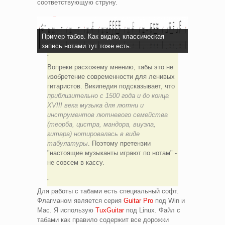
соответствующую струну.
Пример табов. Как видно, классическая
запись нотами тут тоже есть.
Вопреки расхожему мнению, табы это не
изобретение современности для ленивых
гитаристов. Википедия подсказывает, что
приблизительно с 1500 года и до конца
XVIII века музыка для лютни и
инструментов лютневого семейства
(теорба, цистра, мандора, виуэла,
гитара) нотировалась в виде
табулатуры
. Поэтому претензии
"настоящие музыканты играют по нотам" -
не совсем в кассу.
Для работы с табами есть специальный софт.
Флагманом является серия
Guitar Pro
под Win и
Mac. Я использую
TuxGuitar
под Linux. Файл с
табами как правило содержит все дорожки