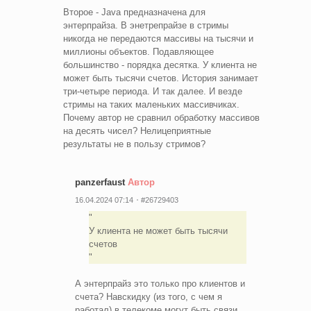
Второе - Java предназначена для
энтерпрайза. В энетрепрайзе в стримы
никогда не передаются массивы на тысячи и
миллионы объектов. Подавляющее
большинство - порядка десятка. У клиента не
может быть тысячи счетов. История занимает
три-четыре периода. И так далее. И везде
стримы на таких маленьких массивчиках.
Почему автор не сравнил обработку массивов
на десять чисел? Нелицеприятные
результаты не в пользу стримов?
panzerfaust
Автор
16.04.2024 07:14
#26729403
У клиента не может быть тысячи
счетов
А энтерпрайз это только про клиентов и
счета? Навскидку (из того, с чем я
работал) в телекоме могут быть связи