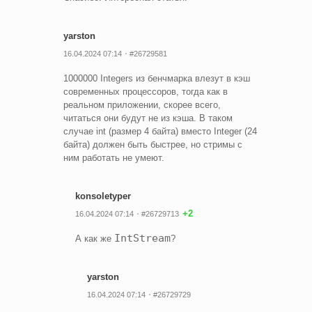
yarston
16.04.2024 07:14
#26729581
1000000 Integers из бенчмарка влезут в кэш
современных процессоров, тогда как в
реальном приложении, скорее всего,
читаться они будут не из кэша. В таком
случае int (размер 4 байта) вместо Integer (24
байта) должен быть быстрее, но стримы с
ним работать не умеют.
konsoletyper
+2
16.04.2024 07:14
#26729713
IntStream
А как же
?
yarston
16.04.2024 07:14
#26729729