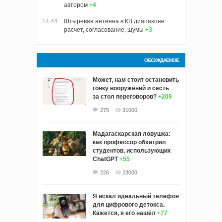
автором
+4
14:44
Штыревая антенна в КВ диапазоне:
расчет, согласование, шумы
+3
ОБСУЖДАЕМОЕ
Может, нам стоит остановить
гонку вооружений и сесть
за стол переговоров?
+209
275
31000
Мадагаскарская ловушка:
как профессор обхитрил
студентов, использующих
ChatGPT
+55
226
23000
Я искал идеальный телефон
для цифрового детокса.
Кажется, я его нашёл
+77