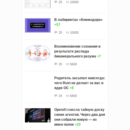
25
10000
В лабиринтах «Коммодора»
+57
25
10000
Возникновение сознания в
результате распада
бикамерального разума
+7
25
5600
Родитель засыпал навсегда:
чего Rust не делает за вас в
ядре ОС
+8
24
6800
OpenAI снесла тайную доску
своих агентов. Через два дня
они собрали новую — из
имен папок
+20