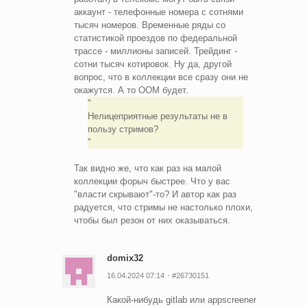
аккаунт - телефонные номера с сотнями
тысяч номеров. Временные ряды со
статистикой проездов по федеральной
трассе - миллионы записей. Трейдинг -
сотни тысяч котировок. Ну да, другой
вопрос, что в коллекции все сразу они не
окажутся. А то OOM будет.
Нелицеприятные результаты не в
пользу стримов?
Так видно же, что как раз на малой
коллекции форыч быстрее. Что у вас
"власти скрывают"-то? И автор как раз
радуется, что стримы не настолько плохи,
чтобы был резон от них оказываться.
domix32
16.04.2024 07:14
#26730151
Какой-нибудь gitlab или appscreener