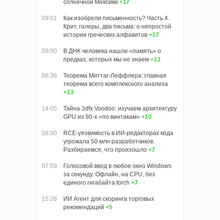
солнечной Мексики
+17
09:01
Как изобрели письменность? Часть 4.
Крит, галеры, два письма: о непростой
истории греческих алфавитов
+17
09:00
В ДНК человека нашли «память» о
предках, которых мы не знаем
+13
06:36
Теорема Миттаг-Леффлера: главная
теорема всего комплексного анализа
+13
14:05
Тайна 3dfx Voodoo: изучаем архитектуру
GPU из 90-х «по винтикам»
+10
08:00
RCE-уязвимость в ИИ-редакторах кода
угрожала 50 млн разработчиков.
Разбираемся, что произошло
+7
07:59
Голосовой ввод в любое окно Windows
за секунду. Офлайн, на CPU, без
единого гигабайта torch
+7
15:26
ИИ Агент для скоринга торговых
рекомендаций
+5