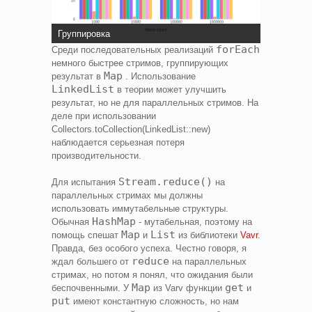
Группировка
forEach
Среди последовательных реализаций
немного быстрее стримов, группирующих
Map
результат в
. Использование
LinkedList
в теории может улучшить
результат, но не для параллельных стримов. На
деле при использовании
Collectors.toCollection(LinkedList::new)
наблюдается серьезная потеря
производительности.
Stream.reduce()
Для испытания
на
параллельных стримах мы должны
использовать иммутабельные структуры.
HashMap
Обычная
- мутабельная, поэтому на
Map
List
помощь спешат
и
из библиотеки
Vavr
.
Правда, без особого успеха. Честно говоря, я
reduce
ждал большего от
на параллельных
стримах, но потом я понял, что ожидания были
Map
get
беспочвенными. У
из Varv функции
и
put
имеют константную сложность, но нам