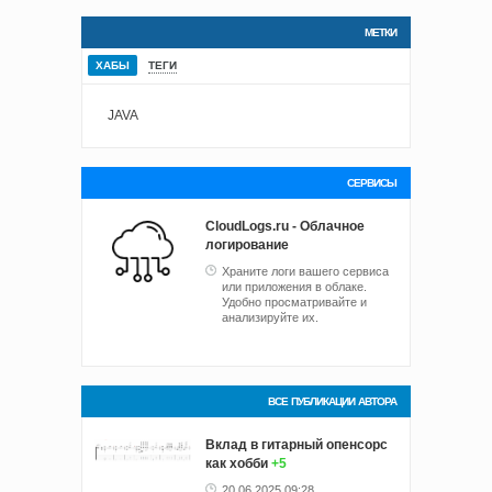
МЕТКИ
ХАБЫ
ТЕГИ
JAVA
СЕРВИСЫ
CloudLogs.ru - Облачное
логирование
Храните логи вашего сервиса
или приложения в облаке.
Удобно просматривайте и
анализируйте их.
ВСЕ ПУБЛИКАЦИИ АВТОРА
Вклад в гитарный опенсорс
как хобби
+5
20.06.2025 09:28