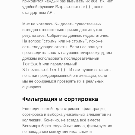
приходится каждый раз вызывать их обе, т.к. нет
Map.compute()
удобной функции
, как в
стандартном API.
Мне не хотелось бы делать существенных
выводов относительно причин достигнутых
результатов. Собранных данных недостаточно.
На вопрос "стримы или не стримы", похоже,
есть следующие ответы. Если нас волнует
производительность на уровне микросекунд, мы
должны использовать последовательный
forEach
или параллельный
Stream.collect()
. И нам лучше оставить
попытки преждевременной оптимизации, если
мы не собираемся проверять их в реальных
сценариях.
Фильтрация и сортировка
Еще один юзкейс для стримов - фильтрация,
сортировка и выборка уникальных элементов из
коллекции. Конечно, не всегда всё вместе.
Бенчмарк берет случайные числа, фильтрует их
по попаданию между минимальным и