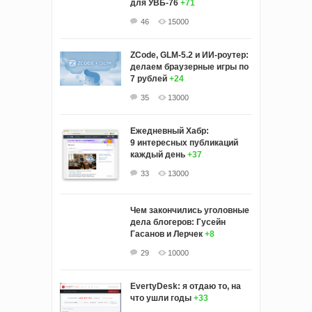
для УВБ-76
+71
46
15000
ZCode, GLM-5.2 и ИИ-роутер:
делаем браузерные игры по
7 рублей
+24
35
13000
Ежедневный Хабр:
9 интересных публикаций
каждый день
+37
33
13000
Чем закончились уголовные
дела блогеров: Гусейн
Гасанов и Лерчек
+8
29
10000
EvertyDesk: я отдаю то, на
что ушли годы
+33