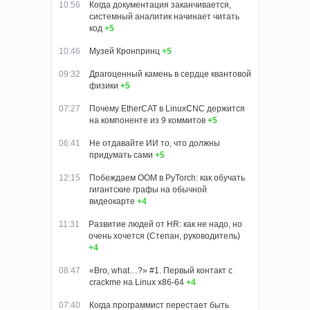
10:56
Когда документация заканчивается,
системный аналитик начинает читать
код
+5
10:46
Музей Кронпринц
+5
09:32
Драгоценный камень в сердце квантовой
физики
+5
07:27
Почему EtherCAT в LinuxCNC держится
на компоненте из 9 коммитов
+5
06:41
Не отдавайте ИИ то, что должны
придумать сами
+5
12:15
Побеждаем OOM в PyTorch: как обучать
гигантские графы на обычной
видеокарте
+4
11:31
Развитие людей от HR: как не надо, но
очень хочется (Степан, руководитель)
+4
08:47
«Bro, what…?» #1. Первый контакт с
crackme на Linux x86-64
+4
07:40
Когда программист перестает быть