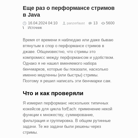
Еще раз о перформансе стримов
в Java
16.04.2024 04:10
13
5600
panzerfaust
Источник
Время от времени я наблюдаю или даже бываю
втянутым в спор о перформансе стримов в
джаве. Общеизвестно, что стримы это
компромисс между перформансом и удобством.
Однако я не нашел вменяемого набора
бенчмарков, которые бы показали, насколько
именно медленны (или быстры) стримы.
Поэтому я решил написать эти бенчмарки сам.
Что и как проверяли
Я измерил перформанс нескольких типичных
юзкейсов для цикла forEach: применение некой
функции к множеству, суммирование,
фильтрация и группировка. В общем рутинные
задачи. Те же задачи были решены через
стримы.