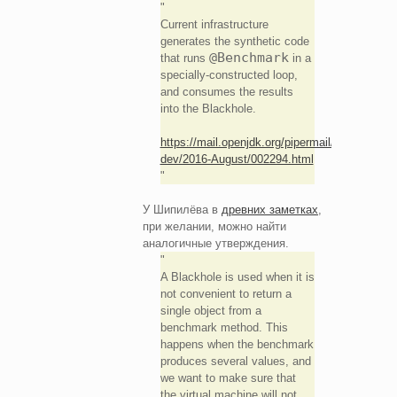
Current infrastructure
generates the synthetic code
@Benchmark
that runs
in a
specially-constructed loop,
and consumes the results
into the Blackhole.
https://mail.openjdk.org/pipermail/jmh-
dev/2016-August/002294.html
У Шипилёва в
древних заметках
,
при желании, можно найти
аналогичные утверждения.
A Blackhole is used when it is
not convenient to return a
single object from a
benchmark method. This
happens when the benchmark
produces several values, and
we want to make sure that
the virtual machine will not