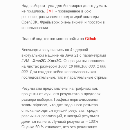
Над выбором тула для бенчмарка долго думать
не пришлось.
JMH
- проверенное в бою
решение, развиваемое под эгидой команды
OpenJDK. Фреймворк очень гибкий и простой в
использовании.
Полный код тестов можно найти на
Github
.
Бенчмарки запускалиcь на 4-ядерной
виртуальной машине на Java 21 с параметрами
JVM:
-Xms2G -Xmx2G.
Операции выполнялись
на листах размером
1000
,
10 000
,
100 000
,
1 000
000
. Для каждого кейса использованы как
последовательные, так и параллельные стримы.
Результаты представлены на графиках как
проценты от лучшего результата в пределах
размера выборки. Графики нормализованы
таким образом, что для заданного размера
списка находится лучший результат среди
различных реализаций, и каждый результат
делится на него. Лучший результат – 100%.
Оценка 50 % означает, что эта реализация