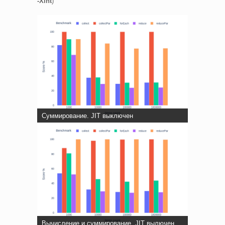
-Xint
)
Суммирование. JIT выключен
Вычисление и суммирование. JIT вылючен.