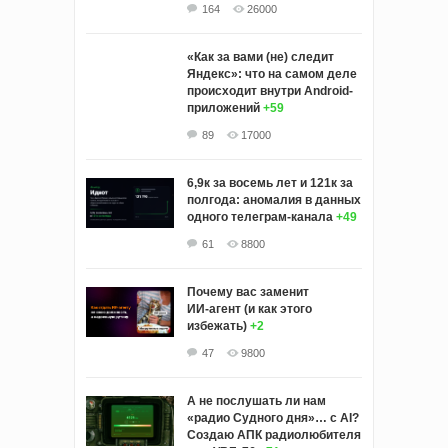
164
26000
«Как за вами (не) следит
Яндекс»: что на самом деле
происходит внутри Android-
приложений
+59
89
17000
6,9к за восемь лет и 121к за
полгода: аномалия в данных
одного телеграм-канала
+49
61
8800
Почему вас заменит
ИИ‑агент (и как этого
избежать)
+2
47
9800
А не послушать ли нам
«радио Судного дня»… с AI?
Создаю АПК радиолюбителя