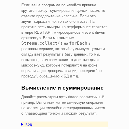
Если ваша программа по какой-то причине
крутится вокруг суммирования целых чисел, то
отдайте предпочтение классике. Если это
звучит саркастично, то так оно и есть. На
практике весь выигрыш в перформансе теряется
в мире REST API, микросервисов и event driven
архитектур. Если мы заменим
Stream.collect()
forEach
на
в
рестовом сервисе, который суммирует целые и
складывает результат в базу данных, то мы,
возможно, выиграем какие-то десятые доли
микросекунд, которые потеряются на фоне
сериализации, десериализации, передаче "по
проводу", обращению к БД и т.д.
Вычисление и суммирование
Давайте рассмотрим чуть более реалистичный
пример. Выполним математическую операцию
на коллекции случайно сгенерированных чисел
с плавающией точкой и сложим результат.
Код