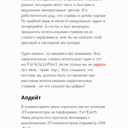
разных ситуациях могут быть и быстрее и
медленнее императивных циклов. И я
действительно рад, что стримы в целом хороши.
По крайней мере в области ежедневных задач в
энтерпрайзе. Если бы я был вынужден
прекратить использования стримов из-за
слабого перфоманса, мне бы не хватало этой
красивой и наглядной абстракции.
Один момент, оставшийся без внимания. Все
параллельные стримы используют один и тот
ForkJoinPool
же
(если только вы не
задали
пул явно - прим. пер.). Все слышали, что
поэтому мы должны быть осторожнее при
массовом использовании параллельных
стримов - но что сказали бы цифры?
Апдейт
В комментариях меня спросили насчет влияния
forEach
JIT-компилятора на перформанс
.
Ниже результаты прогонов бенчмарка с
выключенным JIT-компилятором (параметр JVM