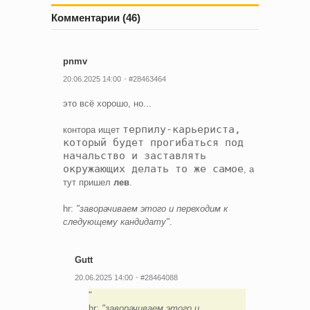
Комментарии (46)
pnmv
20.06.2025 14:00
#28463464
это всё хорошо, но...
терпилу-карьериста
,
контора ищет
который будет прогибаться под
начальство и заставлять
окружающих делать то же самое
, а
тут пришел
лев
.
hr:
"заворачиваем этого и переходим к
следующему кандидату"
.
Gutt
20.06.2025 14:00
#28464088
hr:
"заворачиваем этого и