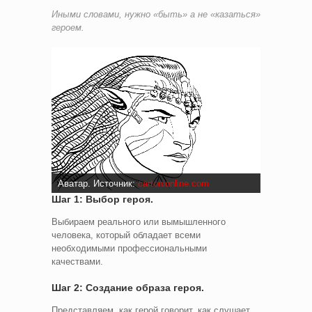
Иными словами, нужно «быть» а не «казаться»
героем.
Аватар. Источник:
cartonionline.com
Шаг 1: Выбор героя.
Выбираем реального или вымышленного
человека, который обладает всеми
необходимыми профессиональными
качествами.
Шаг 2: Создание образа героя.
Представляем, как герой говорит, как слушает,