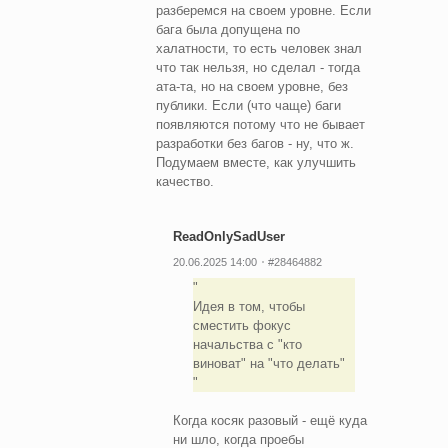
разберемся на своем уровне. Если
бага была допущена по
халатности, то есть человек знал
что так нельзя, но сделал - тогда
ата-та, но на своем уровне, без
публики. Если (что чаще) баги
появляются потому что не бывает
разработки без багов - ну, что ж.
Подумаем вместе, как улучшить
качество.
ReadOnlySadUser
20.06.2025 14:00
#28464882
Идея в том, чтобы
сместить фокус
начальства с "кто
виноват" на "что делать"
Когда косяк разовый - ещё куда
ни шло, когда проебы