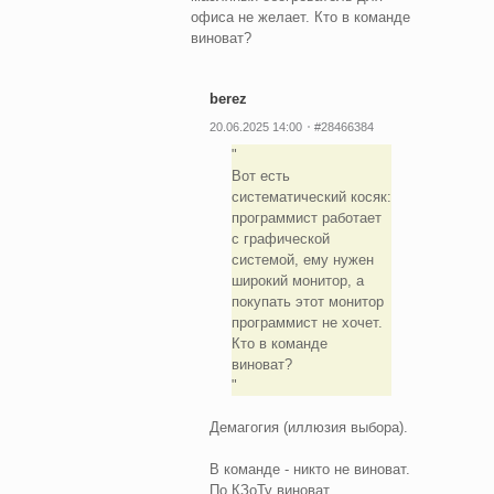
офиса не желает. Кто в команде
виноват?
berez
20.06.2025 14:00
#28466384
Вот есть
систематический косяк:
программист работает
с графической
системой, ему нужен
широкий монитор, а
покупать этот монитор
программист не хочет.
Кто в команде
виноват?
Демагогия (иллюзия выбора).
В команде - никто не виноват.
По КЗоТу виноват