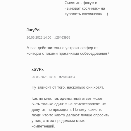
Сместить фокус с
«виноват косячник» на
«уволить косячника». :‑)
JuryPol
20.06.2025 14:00
#28463958
А вас действительно устроит оффер от
конторы с такими практиками собеседования?
xSVPx
20.06.2025 14:00
#28464054
Ну зависит от того, насколько они хотят.
Как по мне, так адекватный ответ может
быть только один: я не психотерапевт, не
депутат, не президент. Почему какие-то
люди что-то как-то делают лучше спросить
у них, это за пределами моих
компетенций.