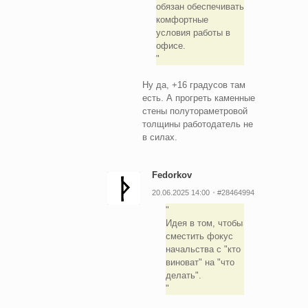
обязан обеспечивать
комфортные
условия работы в
офисе.
Ну да, +16 градусов там
есть. А прогреть каменные
стены полутораметровой
толщины работодатель не
в силах.
Fedorkov
20.06.2025 14:00
#28464994
Идея в том, чтобы
сместить фокус
начальства с "кто
виноват" на "что
делать".