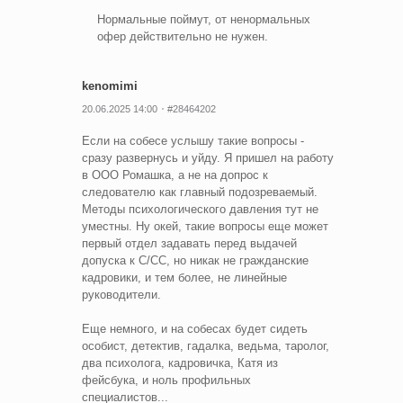
Нормальные поймут, от ненормальных
офер действительно не нужен.
kenomimi
20.06.2025 14:00
#28464202
Если на собесе услышу такие вопросы -
сразу развернусь и уйду. Я пришел на работу
в ООО Ромашка, а не на допрос к
следователю как главный подозреваемый.
Методы психологического давления тут не
уместны. Ну окей, такие вопросы еще может
первый отдел задавать перед выдачей
допуска к С/СС, но никак не гражданские
кадровики, и тем более, не линейные
руководители.
Еще немного, и на собесах будет сидеть
особист, детектив, гадалка, ведьма, таролог,
два психолога, кадровичка, Катя из
фейсбука, и ноль профильных
специалистов...