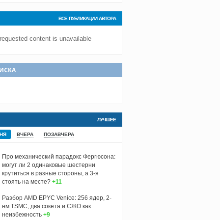
ВСЕ ПУБЛИКАЦИИ АВТОРА
 requested content is unavailable
ИСКА
ЛУЧШЕЕ
НЯ
ВЧЕРА
ПОЗАВЧЕРА
Про механический парадокс Фергюсона:
могут ли 2 одинаковые шестерни
крутиться в разные стороны, а 3-я
стоять на месте?
+11
Разбор AMD EPYC Venice: 256 ядер, 2-
нм TSMC, два сокета и СЖО как
неизбежность
+9