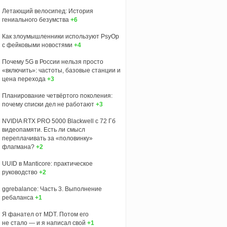
Летающий велосипед: История
гениального безумства
+6
Как злоумышленники используют PsyOp
с фейковыми новостями
+4
Почему 5G в России нельзя просто
«включить»: частоты, базовые станции и
цена перехода
+3
Планирование четвёртого поколения:
почему списки дел не работают
+3
NVIDIA RTX PRO 5000 Blackwell с 72 Гб
видеопамяти. Есть ли смысл
переплачивать за «половинку»
флагмана?
+2
UUID в Manticore: практическое
руководство
+2
ggrebalance: Часть 3. Выполнение
ребаланса
+1
Я фанател от MDT. Потом его
не стало — и я написал свой
+1