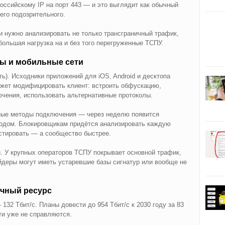
оссийскому IP на порт 443 — и это выглядит как обычный
его подозрительного.
ки нужно анализировать не только трансграничный трафик,
большая нагрузка на и без того перегруженные ТСПУ.
ты и мобильные сети
ть). Исходники приложений для iOS, Android и десктопа
ожет модифицировать клиент: встроить обфускацию,
чения, использовать альтернативные протоколы.
ные методы подключения — через неделю появится
одом. Блокировщикам придётся анализировать каждую
стировать — а сообщество быстрее.
 У крупных операторов ТСПУ покрывает основной трафик,
деры могут иметь устаревшие базы сигнатур или вообще не
ечный ресурс
32 Тбит/с. Планы довести до 954 Тбит/с к 2030 году за 83
и уже не справляются.