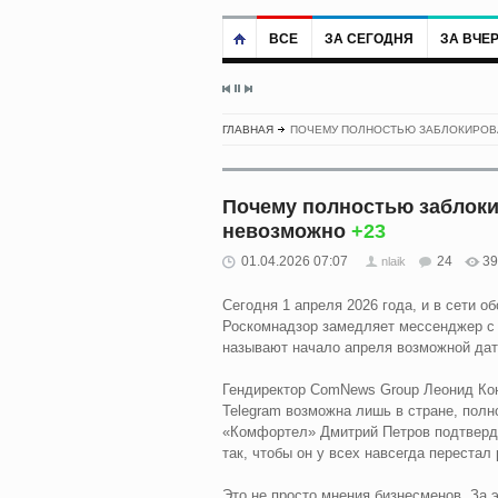
ВСЕ
ЗА СЕГОДНЯ
ЗА ВЧЕ
ГЛАВНАЯ
ПОЧЕМУ ПОЛНОСТЬЮ ЗАБЛОКИРОВА
Почему полностью заблокир
невозможно
+23
01.04.2026 07:07
24
39
nlaik
Сегодня 1 апреля 2026 года, и в сети 
Роскомнадзор замедляет мессенджер с ф
называют начало апреля возможной дат
Гендиректор ComNews Group Леонид Кон
Telegram возможна лишь в стране, полн
«Комфортел» Дмитрий Петров подтверди
так, чтобы он у всех навсегда перестал 
Это не просто мнения бизнесменов. За 