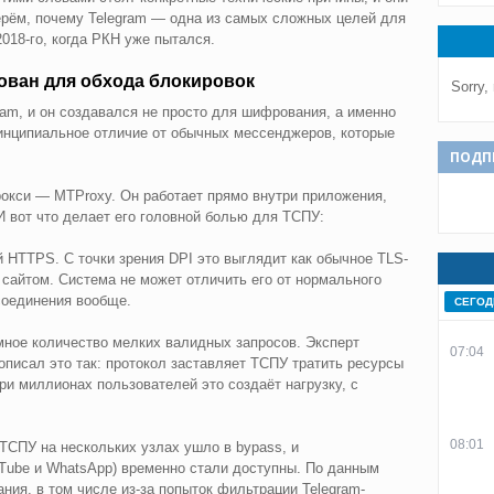
ерём, почему Telegram — одна из самых сложных целей для
2018-го, когда РКН уже пытался.
ован для обхода блокировок
Sorry,
am, и он создавался не просто для шифрования, а именно
ринципиальное отличие от обычных мессенджеров, которые
ПОДП
рокси — MTProxy. Он работает прямо внутри приложения,
И вот что делает его головной болью для ТСПУ:
 HTTPS. С точки зрения DPI это выглядит как обычное TLS-
сайтом. Система не может отличить его от нормального
соединения вообще.
СЕГОД
мное количество мелких валидных запросов. Эксперт
07:04
 описал это так: протокол заставляет ТСПУ тратить ресурсы
ри миллионах пользователей это создаёт нагрузку, с
08:01
 ТСПУ на нескольких узлах ушло в bypass, и
Tube и WhatsApp) временно стали доступны. По данным
ния, в том числе из-за попыток фильтрации Telegram-