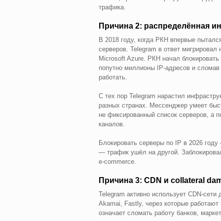
трафика.
Причина 2: распределённая и
В 2018 году, когда РКН впервые пыталс
серверов. Telegram в ответ мигрирова
Microsoft Azure. РКН начал блокироват
попутно миллионы IP-адресов и сломав 
работать.
С тех пор Telegram нарастил инфрастру
разных странах. Мессенджер умеет бы
не фиксированный список серверов, а п
каналов.
Блокировать серверы по IP в 2026 году
— трафик ушёл на другой. Заблокирова
e-commerce.
Причина 3: CDN и collateral da
Telegram активно использует CDN-сети д
Akamai, Fastly, через которые работают
означает сломать работу банков, марке