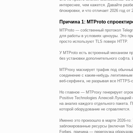
интереснее, чем кажется. Давайте разб
блокировки, и что отличает 2026 год от 
Причина 1: MTProto спроектир
MTProto — собственный протокол Telegr
для работы в условиях цензуры. Это п
просто используют TLS поверх HTTP.
У MTProto есть встроенный механизм п
без установки дополнительного софта. 
MTProxy маскирует трафик под обычный
соединение с каким-нибудь легитимным 
веб-серфинга, не разрывая все HTTPS-
Но главное — MTProxy генерирует огро
Positive Technologies Алексей Лукацкий
на анализ каждого отдельного пакета. П
которой оборудование не справляется.
Именно это произошло в марте 2026-го:
заблокированные ресурсы (включая You
Forbes, причина — перегрузка оборудова