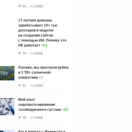
93
21000
17-летняя девушка
зарабатывает 10+ тыс
долларов в неделю
на создании сайтов
с помощью ИИ. Почему это
НЕ работает
+65
79
22000
Похоже, мы проспали рубеж
в 3 ТВт солнечной
энергетики
+1
51
11000
Мой опыт
эндопротезирования
тазобедренного сустава
+83
48
13000
Как я воевал с Яндексом и