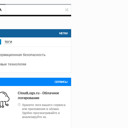
А
МЕТКИ
ТЕГИ
ормационная безопасность
вые технологии
СЕРВИСЫ
CloudLogs.ru - Облачное
логирование
Храните логи вашего сервиса
или приложения в облаке.
Удобно просматривайте и
анализируйте их.