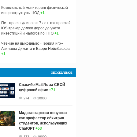
Комплексный мониторинг физической
инфраструктуры ЦОД
+1
Пет-проект длиною в 7 лет: как простой
iOS-трекер долгов дорос до учета
инвестиций и налогов по FIFO
+1
Чтение на выходные: «Теория игр»
Авинаша Диксита и Барри Нейлбаффа
+1
ОБСУЖДАЕМОЕ
Спасибо Mail.Ru за СВОЙ
цифровой офис
+71
274
20000
Мадагаскарская ловушка:
как профессор обхитрил
студентов, использующих
ChatGPT
+53
172
19000