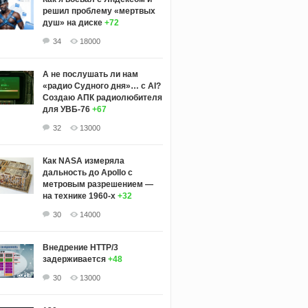
решил проблему «мертвых
душ» на диске
+72
34
18000
А не послушать ли нам
«радио Судного дня»… с AI?
Создаю АПК радиолюбителя
для УВБ-76
+67
32
13000
Как NASA измеряла
дальность до Apollo с
метровым разрешением —
на технике 1960-х
+32
30
14000
Внедрение HTTP/3
задерживается
+48
30
13000