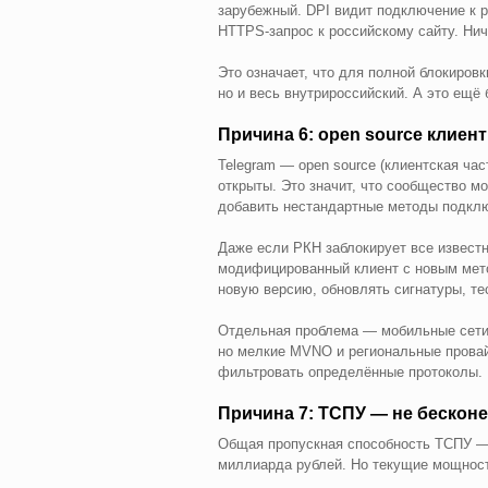
зарубежный. DPI видит подключение к р
HTTPS-запрос к российскому сайту. Нич
Это означает, что для полной блокиров
но и весь внутрироссийский. А это ещё 
Причина 6: open source клиен
Telegram — open source (клиентская час
открыты. Это значит, что сообщество м
добавить нестандартные методы подклю
Даже если РКН заблокирует все извест
модифицированный клиент с новым мет
новую версию, обновлять сигнатуры, те
Отдельная проблема — мобильные сети.
но мелкие MVNO и региональные провай
фильтровать определённые протоколы.
Причина 7: ТСПУ — не бескон
Общая пропускная способность ТСПУ — 1
миллиарда рублей. Но текущие мощност