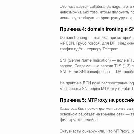
Это называется collateral damage, и эт
невозможна без того, чтобы положить п
использует общую инфраструктуру с кр
Причина 4: domain fronting и 
Domain fronting — техника, при которой
же CDN. Грубо говоря, для DPI соединен
трафик идёт к серверу Telegram.
SNI (Server Name Indication) — поле в 
запрос. Современные версии TLS (1.3) п
SNI. Если SNI зашифрован — DPI вообщ
На практике ECH пока распространён ог
маскировки SNI через MTProxy с Fake T
Причина 5: MTProxy на росси
Казалось бы, прокси должен стоять за г
основном работает на границе сети — т
фильтруется слабее.
Энтузиасты обнаружили, что MTProxy, р