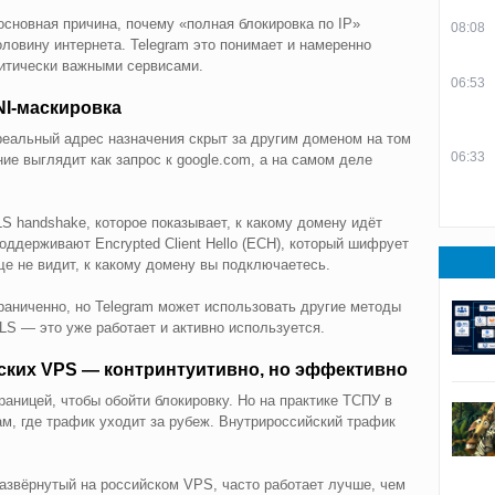
о основная причина, почему «полная блокировка по IP»
08:08
оловину интернета. Telegram это понимает и намеренно
итически важными сервисами.
06:53
SNI-маскировка
 реальный адрес назначения скрыт за другим доменом на том
06:33
ие выглядит как запрос к google.com, а на самом деле
TLS handshake, которое показывает, к какому домену идёт
оддерживают Encrypted Client Hello (ECH), который шифрует
е не видит, к какому домену вы подключаетесь.
раниченно, но Telegram может использовать другие методы
LS — это уже работает и активно используется.
йских VPS — контринтуитивно, но эффективно
раницей, чтобы обойти блокировку. Но на практике ТСПУ в
ам, где трафик уходит за рубеж. Внутрироссийский трафик
азвёрнутый на российском VPS, часто работает лучше, чем