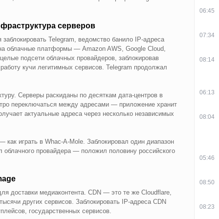
06:45
нфраструктура серверов
07:34
я заблокировать Telegram, ведомство банило IP-адреса
л на облачные платформы — Amazon AWS, Google Cloud,
ь целые подсети облачных провайдеров, заблокировав
08:14
работу кучи легитимных сервисов. Telegram продолжал
06:13
ктуру. Серверы раскиданы по десяткам дата-центров в
стро переключаться между адресами — приложение хранит
олучает актуальные адреса через несколько независимых
08:04
 — как играть в Whac-A-Mole. Заблокировал один диапазон
л облачного провайдера — положил половину российского
05:46
mage
08:50
ля доставки медиаконтента. CDN — это те же Cloudflare,
 тысячи других сервисов. Заблокировать IP-адреса CDN
08:23
тплейсов, государственных сервисов.