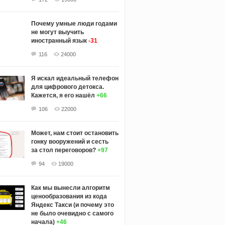
Почему умные люди годами
не могут выучить
иностранный язык
-31
116
24000
Я искал идеальный телефон
для цифрового детокса.
Кажется, я его нашёл
+66
106
22000
Может, нам стоит остановить
гонку вооружений и сесть
за стол переговоров?
+97
94
19000
Как мы вынесли алгоритм
ценообразования из кода
Яндекс Такси (и почему это
не было очевидно с самого
начала)
+46