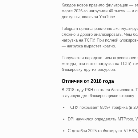
Каждое новое правило фильтрации — эт
марте 2026-го нагрузили 40 тысяч — и 
доступны, включая YouTube.
Telegram целенаправленно эксплуатируе
сложно и дорого анализировать. Чем б
нагрузка на ТСПУ. При полной блокиров
— нагрузка вырастет кратно.
Получается парадокс: чем агрессивнее
методы, тем выше нагрузка на ТСПУ, т
блокировку других ресурсов.
Отличия от 2018 года
В 2018 году РКН пытался блокировать T
в лучшую для блокировщиков сторону:
ТСПУ покрывает 95%+ трафика (в 20
DPI научился определять MTProto, W
С декабря 2025-го блокируют VLESS