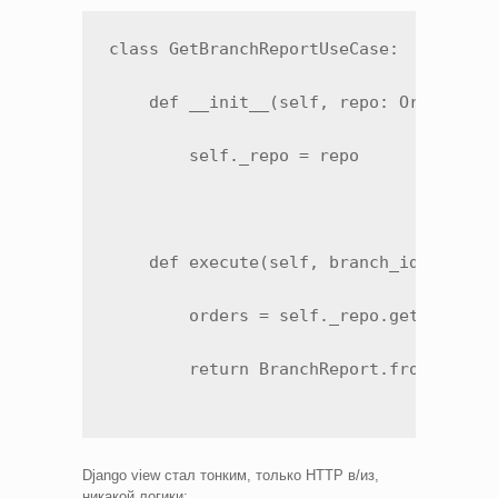
class GetBranchReportUseCase:

    def __init__(self, repo: OrderRepos
        self._repo = repo

    def execute(self, branch_id, period
        orders = self._repo.get_by_bran
        return BranchReport.from_order
Django view стал тонким, только HTTP в/из,
никакой логики: