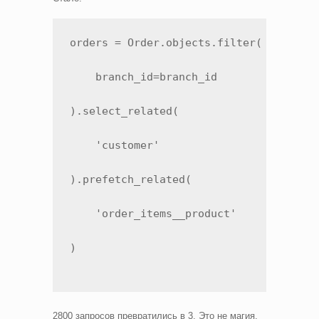
orders = Order.objects.filter(

    branch_id=branch_id

).select_related(

    'customer'

).prefetch_related(

    'order_items__product'

)
2800 запросов превратились в 3. Это не магия,