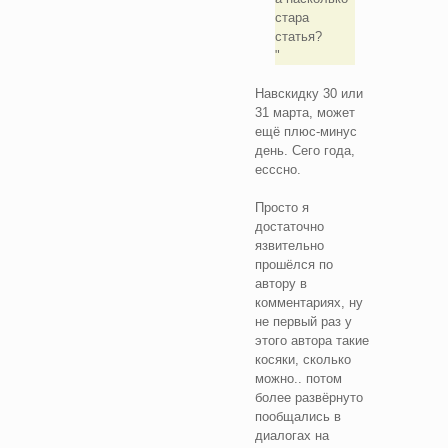
стара
статья?
Навскидку 30 или
31 марта, может
ещё плюс-минус
день. Сего года,
есссно.
Просто я
достаточно
язвительно
прошёлся по
автору в
комментариях, ну
не первый раз у
этого автора такие
косяки, сколько
можно.. потом
более развёрнуто
пообщались в
диалогах на