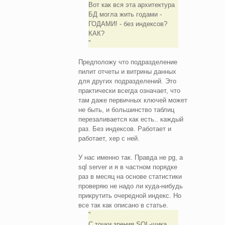
Вот как вся эта архитектура
БД могла жить годами -
ГОДАМИ! - без индексов?
КАК?
Предположу что подразделение
пилит отчеты и витрины данных
для других подразделений. Это
практически всегда означает, что
там даже первичных ключей может
не быть, и большинство таблиц
перезаливается как есть.. каждый
раз. Без индексов. Работает и
работает, хер с ней.
У нас именно так. Правда не pg, а
sql server и я в частном порядке
раз в месяц на основе статистики
проверяю не надо ли куда-нибудь
прикрутить очередной индекс. Но
все так как описано в статье.
С точки зрения SQL-щика