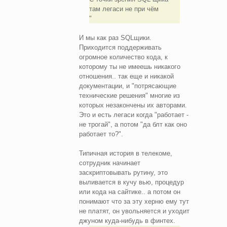
там легаси не при чём
И мы как раз SQLщики.
Приходится поддерживать
огромное количество кода, к
которому ты не имеешь никакого
отношения.. так еще и никакой
документации, и "потрясающие
технические решения" многие из
которых незакончены их авторами.
Это и есть легаси когда "работает -
не трогай", а потом "да блт как оно
работает то?".
Типичная история в телекоме,
сотрудник начинает
заскриптовывать рутину, это
выливается в кучу вью, процедур
или кода на сайтике.. а потом он
понимают что за эту херню ему тут
не платят, он увольняется и уходит
джуном куда-нибудь в финтех.