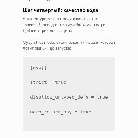
Шаг четвёртый: качество кода
Архитектура без контроля качества это
красивый фасад с гнилыми балками внутри.
Добавил три слоя защиты.
Mypy strict mode, статическая типизация которая
ловит ошибки до запуска:
[mypy]

strict = true

disallow_untyped_defs = true

warn_return_any = true