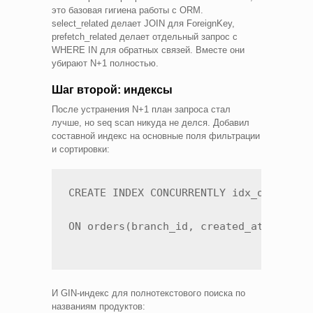
это базовая гигиена работы с ORM.
select_related делает JOIN для ForeignKey,
prefetch_related делает отдельный запрос с
WHERE IN для обратных связей. Вместе они
убирают N+1 полностью.
Шаг второй: индексы
После устранения N+1 план запроса стал
лучше, но seq scan никуда не делся. Добавил
составной индекс на основные поля фильтрации
и сортировки:
CREATE INDEX CONCURRENTLY idx_orders_br
ON orders(branch_id, created_at DESC);
И GIN-индекс для полнотекстового поиска по
названиям продуктов: