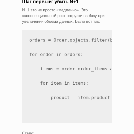
Шаг первый: убить N+1
N+1 это не просто «медленно». Это
экспоненциальный рост нагрузки на базу при
увеличении объёма данных. Было вот так:
orders = Order.objects.filter(branch_id
for order in orders:

    items = order.order_items.all()  # 
    for item in items:

        product = item.product  # и тут
Стало: