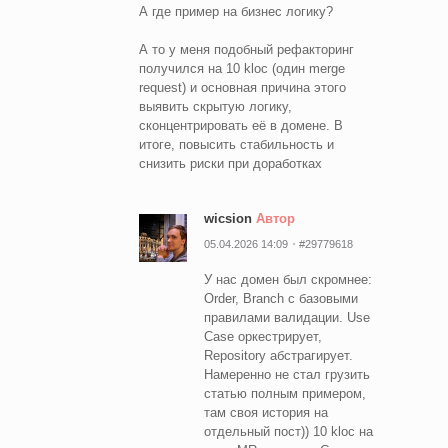
А где пример на бизнес логику?
А то у меня подобный рефакторинг
получился на 10 kloc (один merge
request) и основная причина этого
выявить скрытую логику,
сконцентрировать её в домене. В
итоге, повысить стабильность и
снизить риски при доработках
wicsion
Автор
05.04.2026 14:09
#29779618
У нас домен был скромнее:
Order, Branch с базовыми
правилами валидации. Use
Case оркестрирует,
Repository абстрагирует.
Намеренно не стал грузить
статью полным примером,
там своя история на
отдельный пост)) 10 kloc на