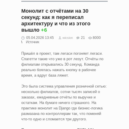
Монолит с отчётами на 30
секунд: как я переписал
архитектуру и что из этого
вышло
+6
05.04.2026 13:45
21
8000
wicsion
Источник
Пришёл в проект, там легаси погоняет легаси.
Спагетти такие что уже в рот лезут. Отчёты по
филиалам открывались 30 секунд. Команда
реально боялась нажать кнопку в рабочее
время, а вдруг база ляжет.
Это была система управления розничной сетью:
несколько филиалов, сотни тысяч записей о
заказах, ежедневные отчёты по выручке и
остаткам. На бумаге ничего страшного. На
практике монолит на Django где бизнес-логика
размазана по контроллерам так, что поменяй
что-то одно и сломается три другого.