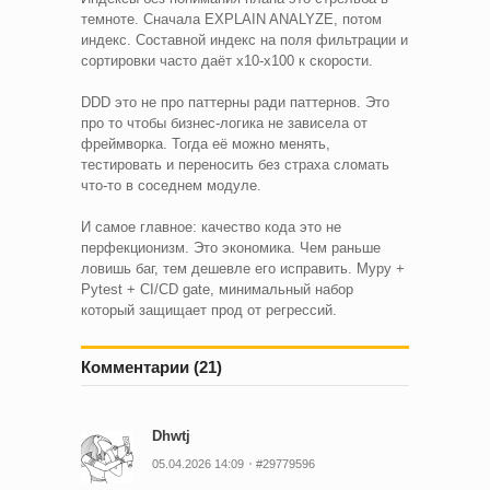
темноте. Сначала EXPLAIN ANALYZE, потом
индекс. Составной индекс на поля фильтрации и
сортировки часто даёт x10-x100 к скорости.
DDD это не про паттерны ради паттернов. Это
про то чтобы бизнес-логика не зависела от
фреймворка. Тогда её можно менять,
тестировать и переносить без страха сломать
что-то в соседнем модуле.
И самое главное: качество кода это не
перфекционизм. Это экономика. Чем раньше
ловишь баг, тем дешевле его исправить. Mypy +
Pytest + CI/CD gate, минимальный набор
который защищает прод от регрессий.
Комментарии (21)
Dhwtj
05.04.2026 14:09
#29779596