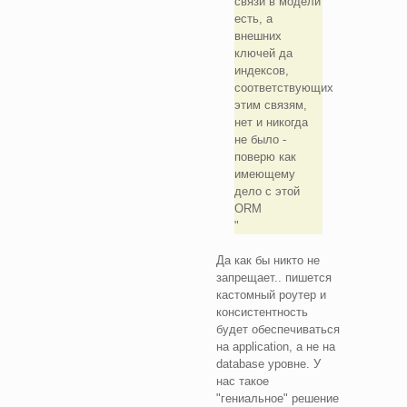
связи в модели
есть, а
внешних
ключей да
индексов,
соответствующих
этим связям,
нет и никогда
не было -
поверю как
имеющему
дело с этой
ORM
Да как бы никто не
запрещает.. пишется
кастомный роутер и
консистентность
будет обеспечиваться
на application, а не на
database уровне. У
нас такое
"гениальное" решение