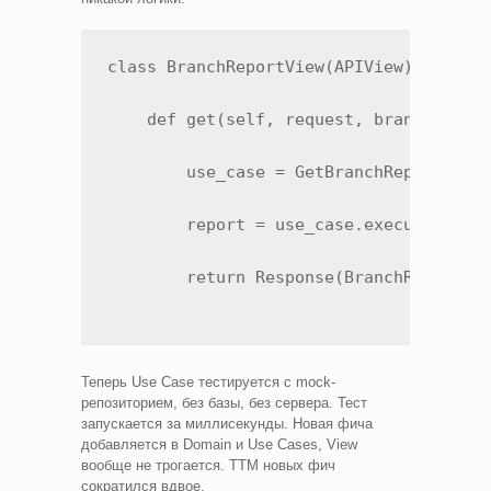
class BranchReportView(APIView):

    def get(self, request, branch_id):

        use_case = GetBranchReportUseCa
        report = use_case.execute(branc
        return Response(BranchReportSe
Теперь Use Case тестируется с mock-
репозиторием, без базы, без сервера. Тест
запускается за миллисекунды. Новая фича
добавляется в Domain и Use Cases, View
вообще не трогается. TTM новых фич
сократился вдвое.