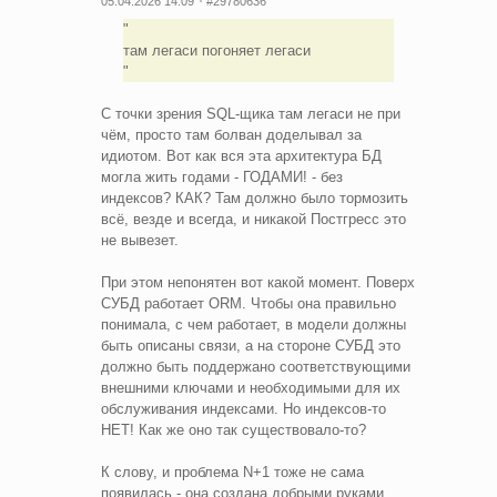
05.04.2026 14:09
#29780636
там легаси погоняет легаси
С точки зрения SQL-щика там легаси не при
чём, просто там болван доделывал за
идиотом. Вот как вся эта архитектура БД
могла жить годами - ГОДАМИ! - без
индексов? КАК? Там должно было тормозить
всё, везде и всегда, и никакой Постгресс это
не вывезет.
При этом непонятен вот какой момент. Поверх
СУБД работает ORM. Чтобы она правильно
понимала, с чем работает, в модели должны
быть описаны связи, а на стороне СУБД это
должно быть поддержано соответствующими
внешними ключами и необходимыми для их
обслуживания индексами. Но индексов-то
НЕТ! Как же оно так существовало-то?
К слову, и проблема N+1 тоже не сама
появилась - она создана добрыми руками