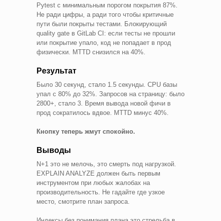
Pytest с минимальным порогом покрытия 87%.
Не ради цифры, а ради того чтобы критичные
пути были покрыты тестами. Блокирующий
quality gate в GitLab CI: если тесты не прошли
или покрытие упало, код не попадает в прод
физически. MTTD снизился на 40%.
Результат
Было 30 секунд, стало 1.5 секунды. CPU базы
упал с 80% до 32%. Запросов на страницу: было
2800+, стало 3. Время вывода новой фичи в
прод сократилось вдвое. MTTD минус 40%.
Кнопку теперь жмут спокойно.
Выводы
N+1 это не мелочь, это смерть под нагрузкой.
EXPLAIN ANALYZE должен быть первым
инструментом при любых жалобах на
производительность. Не гадайте где узкое
место, смотрите план запроса.
Индексы без понимания плана это стрельба в