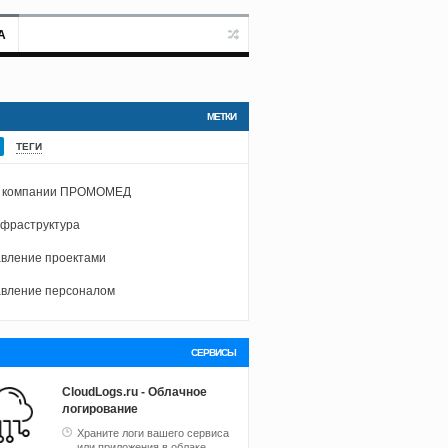
А
МЕТКИ
ТЕГИ
г компании ПРОМОМЕД
нфраструктура
вление проектами
вление персоналом
СЕРВИСЫ
CloudLogs.ru - Облачное
логирование
Храните логи вашего сервиса
или приложения в облаке.