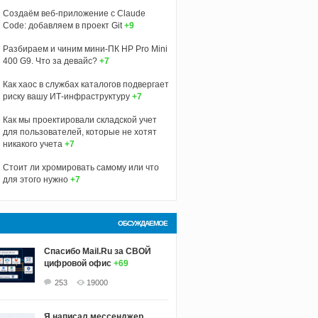
Создаём веб-приложение с Claude
Code: добавляем в проект Git
+9
Разбираем и чиним мини-ПК HP Pro Mini
400 G9. Что за девайс?
+7
Как хаос в службах каталогов подвергает
риску вашу ИТ-инфраструктуру
+7
Как мы проектировали складской учет
для пользователей, которые не хотят
никакого учета
+7
Стоит ли хромировать самому или что
для этого нужно
+7
ОБСУЖДАЕМОЕ
Спасибо Mail.Ru за СВОЙ
цифровой офис
+69
253
19000
Я написал мессенджер