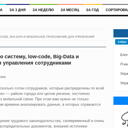
РА
ЗА 3 ДНЯ
ЗА НЕДЕЛЮ
ЗА МЕСЯЦ
ЗА ГОД
СОРТИРОВК
CODE, BIG-DATA И МОБИЛЬНОЕ ПРИЛОЖЕНИЕ ДЛЯ УПРАВЛЕНИЯ
ХАБЫ
Бло
систему, low-code, Big-Data и
 управления сотрудниками
IT-и
Упра
чник
Упра
есколько сотен сотрудников, которые распределены по всей
ке» — районе города или целом регионе, постоянно
ез мобильной связи. При этом вам нужно не только
ном времени анализировать данные, в которых отражается
дения трудового законодательства, своевременный и очень
аспорядительных документов, внешние источники