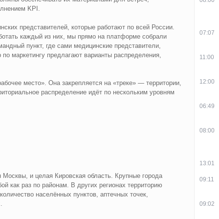
олнением KPI.
нских представителей, которые работают по всей России.
07:07
ботать каждый из них, мы прямо на платформе собрали
мандный пункт, где сами медицинские представители,
 по маркетингу предлагают варианты распределения,
11:00
12:00
абочее место». Она закрепляется на «треке» — территории,
рриториальное распределение идёт по нескольким уровням
06:49
08:00
13:01
н Москвы, и целая Кировская область. Крупные города
09:11
ой как раз по районам. В других регионах территорию
количество населённых пунктов, аптечных точек,
.
09:02