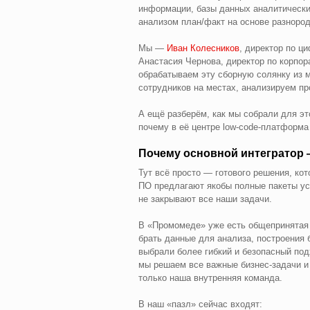
информации, базы данных аналитически
анализом план/факт на основе разнор
Мы —
Иван Колесников
, директор по ц
Анастасия Чернова, директор по корпор
обрабатываем эту сборную солянку из м
сотрудников на местах, анализируем пр
А ещё разберём, как мы собрали для эт
почему в её центре low-code-платформа
Почему основной интегратор
Тут всё просто — готового решения, кот
ПО предлагают якобы полные пакеты усл
не закрывают все наши задачи.
В «Промомеде» уже есть общепринятая 
брать данные для анализа, построения
выбрали более гибкий и безопасный по
мы решаем все важные бизнес-задачи и
только наша внутренняя команда.
В наш «пазл» сейчас входят: