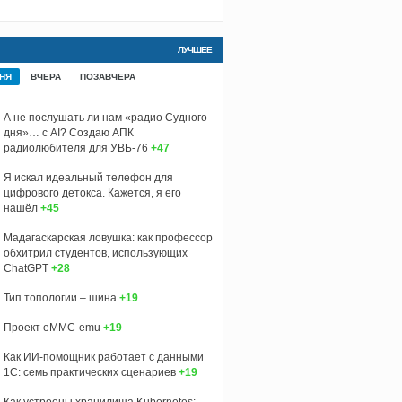
ЛУЧШЕЕ
НЯ
ВЧЕРА
ПОЗАВЧЕРА
А не послушать ли нам «радио Судного
дня»… с AI? Создаю АПК
радиолюбителя для УВБ-76
+47
Я искал идеальный телефон для
цифрового детокса. Кажется, я его
нашёл
+45
Мадагаскарская ловушка: как профессор
обхитрил студентов, использующих
ChatGPT
+28
Тип топологии – шина
+19
Проект eMMC-emu
+19
Как ИИ-помощник работает с данными
1С: семь практических сценариев
+19
Как устроены хранилища Kubernetes: