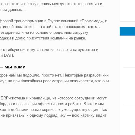
х агентств и жёсткую связь между ответственностью и
одных данных…
ифровой трансформации в Группе компаний «Промомед», и
ативной аналитике — в этой статье расскажем, как мы
етаданных и на их основе определяем загрузку
одажи и долю присутствия компании на рынке.
ого гибкую систему-«пазл» из разных инструментов и
 и DWH.
 — мы сами
орое нам бы подошло, просто нет. Некоторые разработчики
уг, но при ближайшем рассмотрении оказывается, что они
ERP-система и хранилище, из которого сотрудники могут
 бордов и повышения эффективности работы. В итоге мы
дход и добавили новые сервисы к уже существующим. Так
 не привязаны к одному подрядчику — всю картину видит