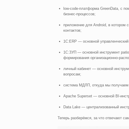
low-code-платформа GreenData, с п
бизнес-процессов;
приложение для Android, в котором 
контактов;
1С:ERP — основной управленческий 
1С:ЗУП — основной инструмент рабо
формирования организационно-распо
личный кабинет — основной инструм
вопросам;
система МДЛП, откуда мы получаем 
Apache Superset — основной BI-инст
Data Lake — централизованный инст
Теперь разберёмся, за что отвечают с