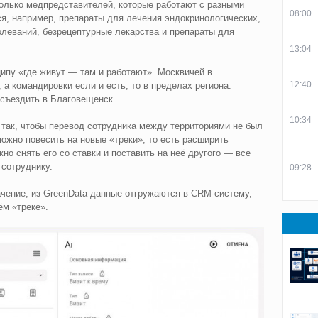
колько медпредставителей, которые работают с разными
08:00
я, например, препараты для лечения эндокринологических,
олеваний, безрецептурные лекарства и препараты для
13:04
пу «где живут — там и работают». ​Москвичей в
12:40
а командировки если и есть, то в пределах региона.
съездить в Благовещенск.
10:34
 так, чтобы перевод сотрудника между территориями не был
ожно повесить на новые «треки», то есть расширить
но снять его со ставки и поставить на неё другого — все
 сотруднику.
09:28
ачение, из GreenData данные отгружаются в CRM-систему,
ём «треке».