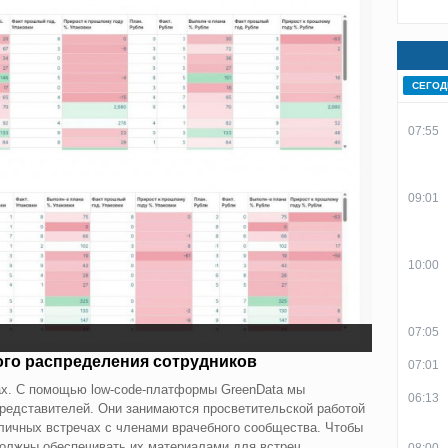
СЕГОД
07:55
09:01
10:00
07:05
ого распределения сотрудников
07:01
ах. С помощью low-code-платформы GreenData мы
06:13
редставителей. Они занимаются просветительской работой
личных встречах с членами врачебного сообщества. Чтобы
олжны обеспечивать их материалами для встреч,
08:00