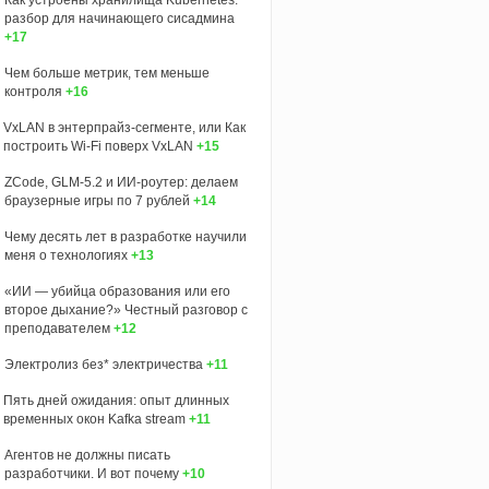
разбор для начинающего сисадмина
+17
Чем больше метрик, тем меньше
контроля
+16
VxLAN в энтерпрайз-сегменте, или Как
построить Wi-Fi поверх VxLAN
+15
ZCode, GLM-5.2 и ИИ-роутер: делаем
браузерные игры по 7 рублей
+14
Чему десять лет в разработке научили
меня о технологиях
+13
«ИИ — убийца образования или его
второе дыхание?» Честный разговор с
преподавателем
+12
Электролиз без* электричества
+11
Пять дней ожидания: опыт длинных
временных окон Kafka stream
+11
Агентов не должны писать
разработчики. И вот почему
+10