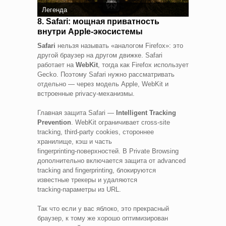
Легенда
8. Safari: мощная приватность
внутри Apple‑экосистемы
Safari
нельзя называть «аналогом Firefox»: это
другой браузер на другом движке. Safari
работает на
WebKit
, тогда как Firefox использует
Gecko. Поэтому Safari нужно рассматривать
отдельно — через модель Apple, WebKit и
встроенные privacy‑механизмы.
Главная защита Safari —
Intelligent Tracking
Prevention
. WebKit ограничивает cross‑site
tracking, third‑party cookies, стороннее
хранилище, кэш и часть
fingerprinting‑поверхностей. В Private Browsing
дополнительно включается защита от advanced
tracking and fingerprinting, блокируются
известные трекеры и удаляются
tracking‑параметры из URL.
Так что если у вас яблоко, это прекрасный
браузер, к тому же хорошо оптимизирован