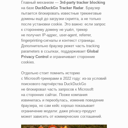
Главный механизм —
3rd‑party tracker blocking
на базе
DuckDuckGo Tracker Radar
. Браузер
пытается блокировать известные трекинговые
домены ещё до загрузки скрипта, а не только
после установки cookie. Это важно: если запрос
к стороннему домену не ушёл, трекер
не получил IP‑адрес, user‑agent, referrer,
fingerprinting‑сигналы и контекст страницы.
Дополнительно браузер режет часть tracking
parameters в ссылках, поддерживает
Global
Privacy Control
и ограничивает сторонние
cookies.
Отдельно стоит помнить историю
с Microsoft‑трекерами в 2022 году: из‑за условий
поискового партнёрства DuckDuckGo
не блокировал часть запросов к Microsoft
на сторонних сайтах. Позже компания
извинилась и переобулась, изменив поведение
браузера, но сам кейс хорошо показывает
ограничение модели: даже privacy‑продукт
может зависеть от коммерческих соглашений.