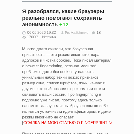
Я разобрался, какие браузеры
реально помогают сохранить
анонимность
+12
06.05.2026 19:32
18
PetrVasilchenko
17000
Источник
Многие долго считали, что браузерная
приватность — это режим инкогнито, пара
адблоков и чистка cookies. Пока писал материал
о browser fingerprinting, осознал масштаб
проблемы: даже без cookies у вас есть
уникальный набор технических признаков:
размер окна, список шрифтов, язык, канвас и
другие, который позволяет рекламным сетям
связывать ваши сессии. Про fingerprinting я
подробно уже писал, поэтому здесь только
напомню главную мысль: браузер сам по себе
является устойчивым идентификатором, и даже
режим инкогнито не спасает
[
ССЫЛКА НА МОЮ СТАТЬЮ О FINGERPRINTING
].