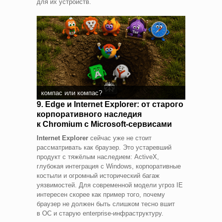
для их устройств.
компас или компас?
9. Edge и Internet Explorer: от старого
корпоративного наследия
к Chromium с Microsoft‑сервисами
Internet Explorer
сейчас уже не стоит
рассматривать как браузер. Это устаревший
продукт с тяжёлым наследием: ActiveX,
глубокая интеграция с Windows, корпоративные
костыли и огромный исторический багаж
уязвимостей. Для современной модели угроз IE
интересен скорее как пример того, почему
браузер не должен быть слишком тесно вшит
в ОС и старую enterprise‑инфраструктуру.