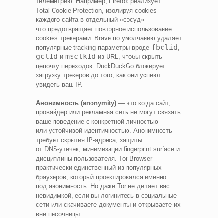
телеметрию. Например, Firefox реализует
Total Cookie Protection, изолируя cookies
каждого сайта в отдельный «сосуд»,
что предотвращает повторное использование
cookies трекерами. Brave по умолчанию удаляет
fbclid
популярные tracking‑параметры вроде
,
gclid
msclkid
и
из URL, чтобы скрыть
цепочку переходов. DuckDuckGo блокирует
загрузку трекеров до того, как они успеют
увидеть ваш IP.
Анонимность (anonymity)
— это когда сайт,
провайдер или рекламная сеть не могут связать
ваше поведение с конкретной личностью
или устойчивой идентичностью. Анонимность
требует скрытия IP‑адреса, защиты
от DNS‑утечек, минимизации fingerprint surface и
дисциплины пользователя. Tor Browser —
практически единственный из популярных
браузеров, который проектировался именно
под анонимность. Но даже Tor не делает вас
невидимкой, если вы логинитесь в социальные
сети или скачиваете документы и открываете их
вне песочницы.