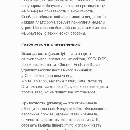
После этого стало интересно сравнить «самые
популярные» браузеры, которые претендуют (и
не очень) на приватность и анонимность.
Спойлер: абсолютной анонимности нигде нет, и
каждая платформа требует понимания модели
угроз. Постарался быть объективным и смотреть
на браузеры с технической стороны.
Разберёмся в определениях
Безопасность (security)
— это защита
от эксплойтов, вредоносных сайтов, XSS/UXSS,
перехвата контента. Chrome, Firefox и Brave
уделяют безопасности много внимания:
у Chrome мощная песочница
и Site Isolation, быстрые патчи, Safe Browsing.
Эти технологии делают браузер хорошим щитом
против атак, но не прячут вас от трекеров.
Приватность (privacy)
— это ограничение
сборщиков данных. Браузер может блокировать
сторонние cookies, ограничивать хранение,
вычищать параметры отслеживания из URL,
отрезать каналы fingerprinting и ограничивать