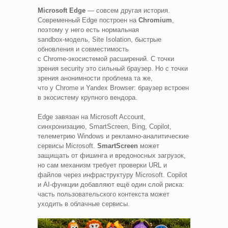
Microsoft Edge
— совсем другая история.
Современный Edge построен на
Chromium
,
поэтому у него есть нормальная
sandbox‑модель, Site Isolation, быстрые
обновления и совместимость
с Chrome‑экосистемой расширений. С точки
зрения security это сильный браузер. Но с точки
зрения анонимности проблема та же,
что у Chrome и Yandex Browser: браузер встроен
в экосистему крупного вендора.
Edge завязан на Microsoft Account,
синхронизацию, SmartScreen, Bing, Copilot,
телеметрию Windows и рекламно‑аналитические
сервисы Microsoft.
SmartScreen
может
защищать от фишинга и вредоносных загрузок,
но сам механизм требует проверки URL и
файлов через инфраструктуру Microsoft. Copilot
и AI‑функции добавляют ещё один слой риска:
часть пользовательского контекста может
уходить в облачные сервисы.