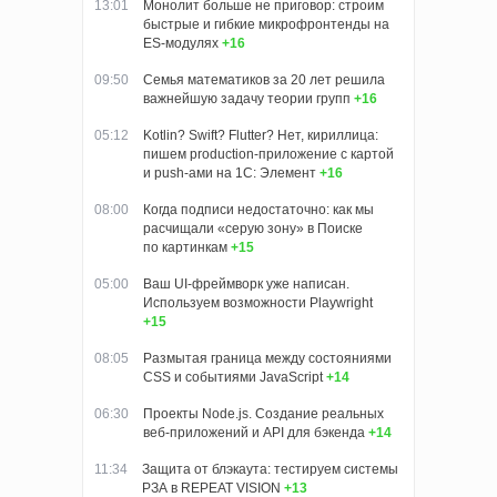
13:01
Монолит больше не приговор: строим
быстрые и гибкие микрофронтенды на
ES-модулях
+16
09:50
Семья математиков за 20 лет решила
важнейшую задачу теории групп
+16
05:12
Kotlin? Swift? Flutter? Нет, кириллица:
пишем production-приложение с картой
и push-ами на 1С: Элемент
+16
08:00
Когда подписи недостаточно: как мы
расчищали «серую зону» в Поиске
по картинкам
+15
05:00
Ваш UI-фреймворк уже написан.
Используем возможности Playwright
+15
08:05
Размытая граница между состояниями
CSS и событиями JavaScript
+14
06:30
Проекты Node.js. Создание реальных
веб-приложений и API для бэкенда
+14
11:34
Защита от блэкаута: тестируем системы
РЗА в REPEAT VISION
+13