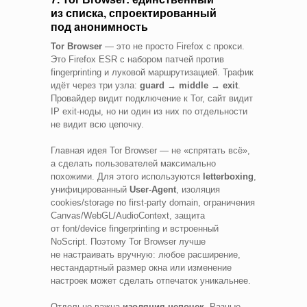
из списка, спроектированный
под анонимность
Tor Browser
— это не просто Firefox с прокси.
Это Firefox ESR с набором патчей против
fingerprinting и луковой маршрутизацией. Трафик
идёт через три узла:
guard → middle → exit
.
Провайдер видит подключение к Tor, сайт видит
IP exit‑ноды, но ни один из них по отдельности
не видит всю цепочку.
Главная идея Tor Browser — не «спрятать всё»,
а сделать пользователей максимально
похожими. Для этого используются
letterboxing
,
унифицированный
User‑Agent
, изоляция
cookies/storage по first‑party domain, ограничения
Canvas/WebGL/AudioContext, защита
от font/device fingerprinting и встроенный
NoScript. Поэтому Tor Browser лучше
не настраивать вручную: любое расширение,
нестандартный размер окна или изменение
настроек может сделать отпечаток уникальнее.
Отдельно важна
изоляция цепочек
. Разные