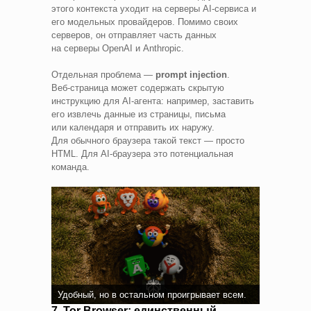
этого контекста уходит на серверы AI‑сервиса и
его модельных провайдеров. Помимо своих
серверов, он отправляет часть данных
на серверы OpenAI и Anthropic.
Отдельная проблема —
prompt injection
.
Веб‑страница может содержать скрытую
инструкцию для AI‑агента: например, заставить
его извлечь данные из страницы, письма
или календаря и отправить их наружу.
Для обычного браузера такой текст — просто
HTML. Для AI‑браузера это потенциальная
команда.
Удобный, но в остальном проигрывает всем.
7. Tor Browser: единственный