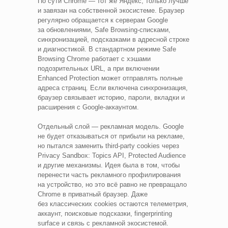
По сути Chrome — тот же Яндекс, только лучше
и завязан на собственной экосистеме. Браузер
регулярно обращается к серверам Google
за обновлениями, Safe Browsing‑списками,
синхронизацией, подсказками в адресной строке
и диагностикой. В стандартном режиме Safe
Browsing Chrome работает с хэшами
подозрительных URL, а при включении
Enhanced Protection может отправлять полные
адреса страниц. Если включена синхронизация,
браузер связывает историю, пароли, вкладки и
расширения с Google‑аккаунтом.
Отдельный слой — рекламная модель. Google
не будет отказываться от прибыли на рекламе,
но пытался заменить third‑party cookies через
Privacy Sandbox: Topics API, Protected Audience
и другие механизмы. Идея была в том, чтобы
перенести часть рекламного профилирования
на устройство, но это всё равно не превращало
Chrome в приватный браузер. Даже
без классических cookies остаются телеметрия,
аккаунт, поисковые подсказки, fingerprinting
surface и связь с рекламной экосистемой.