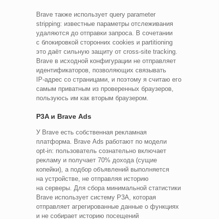
Brave также использует query parameter
stripping: известные параметры отслеживания
удаляются до отправки запроса. В сочетании
с блокировкой сторонних cookies и partitioning
это даёт сильную защиту от cross‑site tracking.
Brave в исходной конфигурации не отправляет
идентификаторов, позволяющих связывать
IP‑адрес со страницами, и поэтому я считаю его
самым приватным из проверенных браузеров,
пользуюсь им как вторым браузером.
P3A и Brave Ads
У Brave есть собственная рекламная
платформа. Brave Ads работают по модели
opt‑in: пользователь сознательно включает
рекламу и получает 70% дохода (сущие
копейки), а подбор объявлений выполняется
на устройстве, не отправляя историю
на серверы. Для сбора минимальной статистики
Brave использует систему P3A, которая
отправляет агрегированные данные о функциях
и не собирает историю посещений