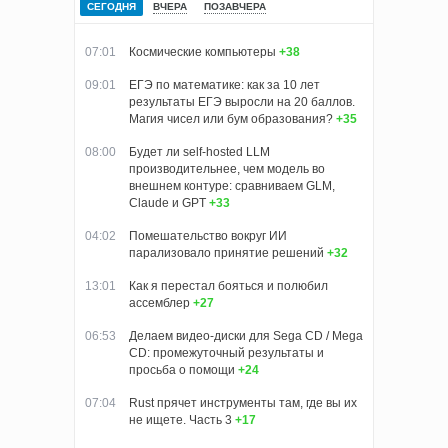
СЕГОДНЯ
ВЧЕРА
ПОЗАВЧЕРА
07:01
Космические компьютеры
+38
09:01
ЕГЭ по математике: как за 10 лет
результаты ЕГЭ выросли на 20 баллов.
Магия чисел или бум образования?
+35
08:00
Будет ли self-hosted LLM
производительнее, чем модель во
внешнем контуре: сравниваем GLM,
Claude и GPT
+33
04:02
Помешательство вокруг ИИ
парализовало принятие решений
+32
13:01
Как я перестал бояться и полюбил
ассемблер
+27
06:53
Делаем видео-диски для Sega CD / Mega
CD: промежуточный результаты и
просьба о помощи
+24
07:04
Rust прячет инструменты там, где вы их
не ищете. Часть 3
+17