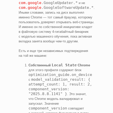
com.google
.GoogleUpdater.*
и не
com.google
.GoogleSoftwareUpdate.*
.
Иными словами, запись на диск выполнял
именно Chrome — тот самый браузер, которому
пользователь доверяет открывать веб‑страницы.
И именно он по собственной инициативе кладет
в файловую систему 4-гигабайтный бинарник
с моделью машинного обучения, пока активная
вкладка занята вообще чем‑то другим.
Есть и еще три независимых подтверждения
на той же машине:
Local State
Собственный
Chrome
для этого профиля содержит блок
optimization_guide.on_device
model_validation_result: {
с
attempt_count: 1, result: 2,
component_version:
"2025.8.8.1141" }
. Это значит,
что Chrome модель валидировал и
запускал. Значение
component_version
совпадает