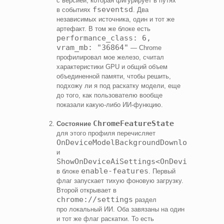
с версией, которая фигурирует в путях
fseventsd
в событиях
. Два
независимых источника, один и тот же
артефакт. В том же блоке есть
performance_class: 6,
vram_mb: "36864"
— Chrome
профилировал мое железо, считал
характеристики GPU и общий объем
объединенной памяти, чтобы решить,
подхожу ли я под раскатку модели, еще
до того, как пользователю вообще
показали какую‑либо ИИ‑функцию.
ChromeFeatureState
Состояние
для этого профиля перечисляет
OnDeviceModelBackgroundDownload<OnDev
и
ShowOnDeviceAiSettings<OnDeviceModelB
enable-features
в блоке
. Первый
флаг запускает тихую фоновую загрузку.
Второй открывает в
chrome://settings
раздел
про локальный ИИ. Оба завязаны на один
и тот же флаг раскатки. То есть