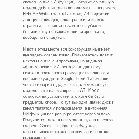
скачал на диск. А функции, которые локальную
модель действительно используют — например,
<textarea>
Help‑Me‑Write в
, ИИ‑подсказки
для групп вкладок, smart paste или сводка
страницы, — спрятаны заметно глубже и
большинству пользователей, скорее всего,
вообще не попадутся.
И вот в этом месте вся конструкция начинает
выглядеть совсем криво. Пользователь платит
местом на диске и трафиком, но видимая
«флагманская» ИИ‑функция не дает ему
никакого локального преимущества: запросы
все равно уходят в Google. Если бы компания
честно говорила: да, мы скачали локальную
AI Mode
модель, зато ваши запросы в
остаются на устройстве, это хотя бы было
предметом спора. Но тут выходит иначе: диск и
канал тратятся у пользователя, а витринная
ИИ‑функция все равно работает через облако.
Получается, локальная модель нужна в первую
очередь Google как задел на будущее,
а не пользователю как прозрачная и понятная
возможность.