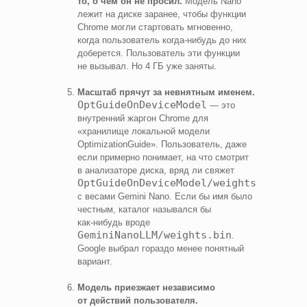
то, о чем он не просил.
Модель Nano
лежит на диске заранее, чтобы функции
Chrome могли стартовать мгновенно,
когда пользователь когда‑нибудь до них
доберется. Пользователь эти функции
не вызывал. Но 4 ГБ уже заняты.
Масштаб прячут за невнятным именем.
OptGuideOnDeviceModel
— это
внутренний жаргон Chrome для
«хранилище локальной модели
OptimizationGuide». Пользователь, даже
если примерно понимает, на что смотрит
в анализаторе диска, вряд ли свяжет
OptGuideOnDeviceModel/weights.bin
с весами Gemini Nano. Если бы имя было
честным, каталог назывался бы
как‑нибудь вроде
GeminiNanoLLM/weights.bin
.
Google выбрал гораздо менее понятный
вариант.
Модель приезжает независимо
от действий пользователя.