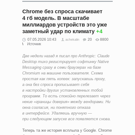
Chrome без спроса скачивает
4 гб модель. В масштабе
миллиардов устройств это уже
заметный удар по климату
+4
07.05.2026 10:43
20
8800
achekalin
Источник
Две недели назад я
писал
про Anthropic: Claude
Desktop тихо регистрирует софтинку Native
Messaging сразу в семи браузерах на базе
Chromium на машине пользователя. Схема
простая как пять копеек: запускаешь прогу,
а она без спроса прописывает себя
в настройки других установленных тобой
программ. То есть спокойно перелезает через
некие «границы доверия» между вендорами. Ни
окна согласия, ни понятного отказа
в интерфейсе. Удаляешь вручную —
при следующем запуске все появляется снова.
Теперь та же история всплыла у Google. Chrome