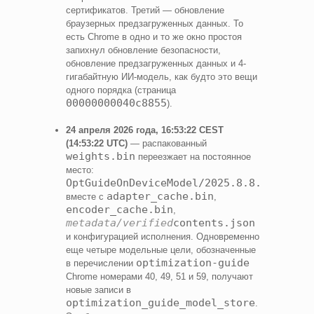
сертификатов. Третий — обновление
браузерных предзагруженных данных. То
есть Chrome в одно и то же окно простоя
запихнул обновление безопасности,
обновление предзагруженных данных и 4-
гигабайтную ИИ‑модель, как будто это вещи
одного порядка (страница
00000000040c8855
).
24 апреля 2026 года, 16:53:22 CEST
(14:53:22 UTC)
— распакованный
weights.bin
переезжает на постоянное
место:
OptGuideOnDeviceModel/2025.8.8.1141/wei
adapter_cache.bin
вместе с
,
encoder_cache.bin
,
metadata/verified
contents.json
и конфигурацией исполнения. Одновременно
еще четыре модельные цели, обозначенные
optimization-guide
в перечислении
Chrome номерами 40, 49, 51 и 59, получают
новые записи в
optimization_guide_model_store
.