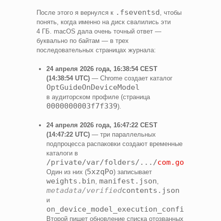
.fseventsd
После этого я вернулся к
, чтобы
понять, когда именно на диск свалились эти
4 ГБ. macOS дала очень точный ответ —
буквально по байтам — в трех
последовательных страницах журнала:
24 апреля 2026 года, 16:38:54 CEST
(14:38:54 UTC)
— Chrome создает каталог
OptGuideOnDeviceModel
в аудиторском профиле (страница
0000000003f7f339
).
24 апреля 2026 года, 16:47:22 CEST
(14:47:22 UTC)
— три параллельных
подпроцесса распаковки создают временные
каталоги в
/private/var/folders/.../
com.google.Chr
5xzqPo
Один из них (
) записывает
weights.bin
manifest.json
,
,
metadata/verified
contents.json
и
on_device_model_execution_config.pb
.
Второй пишет обновление списка отозванных