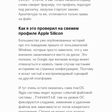
снова говорит браузеру, что профиль подходит
под раскатку, загрузка стартует заново.
Архитектура та же, отличаются только права
на файл.
Как я это проверил на свежем
профиле Apple Silicon
Большинство уже опубликованных историй
про это поведение пришло от пользователей
Windows, которые просто заметили, что у них
внезапно заканчивается место на диске. Это
полезно, но Google при желании всегда может
отмахнуться и назвать такие случаи частными
историями на странных конфигурациях. Поэтому
я искал чистый и воспроизводимый сценарий
на другой платформе.
И тут очень кстати оказалась сама macOS.
Ядро системы ведет журнал событий файловой
.fseventsd
системы
: там на уровне ОС
фиксируются создание, изменение и удаление
файлов вне зависимости от логов конкретного
приложения. Chrome не может этот журнал