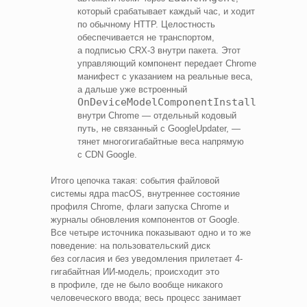
который срабатывает каждый час, и ходит
по обычному HTTP. Целостность
обеспечивается не транспортом,
а подписью CRX-3 внутри пакета. Этот
управляющий компонент передает Chrome
манифест с указанием на реальные веса,
а дальше уже встроенный
OnDeviceModelComponentInstaller
внутри Chrome — отдельный кодовый
путь, не связанный с GoogleUpdater, —
тянет многогигабайтные веса напрямую
с CDN Google.
Итого цепочка такая: события файловой
системы ядра macOS, внутреннее состояние
профиля Chrome, флаги запуска Chrome и
журналы обновления компонентов от Google.
Все четыре источника показывают одно и то же
поведение: на пользовательский диск
без согласия и без уведомления прилетает 4-
гигабайтная ИИ‑модель; происходит это
в профиле, где не было вообще никакого
человеческого ввода; весь процесс занимает