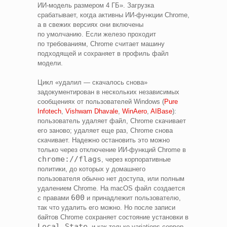
ИИ‑модель размером 4 ГБ». Загрузка
срабатывает, когда активны ИИ‑функции Chrome,
а в свежих версиях они включены
по умолчанию. Если железо проходит
по требованиям, Chrome считает машину
подходящей и сохраняет в профиль файл
модели.
Цикл «удалил — скачалось снова»
задокументирован в нескольких независимых
сообщениях от пользователей Windows (
Pure
Infotech
,
Vishwam Dhavale
,
WinAero
,
AIBase
):
пользователь удаляет файл, Chrome скачивает
его заново; удаляет еще раз, Chrome снова
скачивает. Надежно остановить это можно
только через отключение ИИ‑функций Chrome в
chrome://flags
, через корпоративные
политики, до которых у домашнего
пользователя обычно нет доступа, или полным
удалением Chrome. На macOS файл создается
600
с правами
и принадлежит пользователю,
так что удалить его можно. Но после записи
байтов Chrome сохраняет состояние установки в
Local State
, и как только variations‑сервер