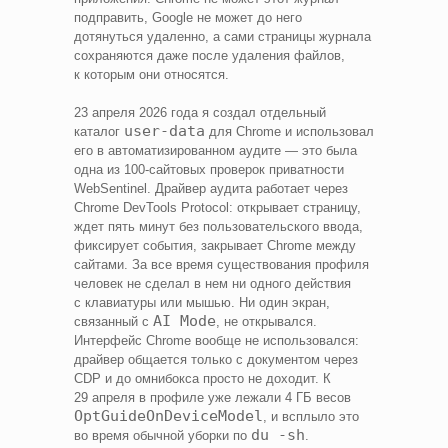
подправить, Google не может до него
дотянуться удаленно, а сами страницы журнала
сохраняются даже после удаления файлов,
к которым они относятся.
23 апреля 2026 года я создал отдельный
user-data
каталог
для Chrome и использовал
его в автоматизированном аудите — это была
одна из 100-сайтовых проверок приватности
WebSentinel. Драйвер аудита работает через
Chrome DevTools Protocol: открывает страницу,
ждет пять минут без пользовательского ввода,
фиксирует события, закрывает Chrome между
сайтами. За все время существования профиля
человек не сделал в нем ни одного действия
с клавиатуры или мышью. Ни один экран,
AI Mode
связанный с
, не открывался.
Интерфейс Chrome вообще не использовался:
драйвер общается только с документом через
CDP и до омнибокса просто не доходит. К
29 апреля в профиле уже лежали 4 ГБ весов
OptGuideOnDeviceModel
, и всплыло это
du -sh
во время обычной уборки по
.