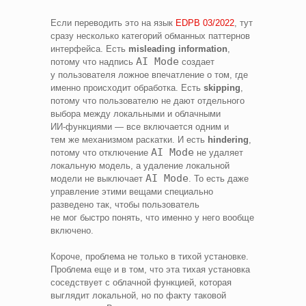
Если переводить это на язык
EDPB 03/2022
, тут
сразу несколько категорий обманных паттернов
интерфейса. Есть
misleading information
,
AI Mode
потому что надпись
создает
у пользователя ложное впечатление о том, где
именно происходит обработка. Есть
skipping
,
потому что пользователю не дают отдельного
выбора между локальными и облачными
ИИ‑функциями — все включается одним и
тем же механизмом раскатки. И есть
hindering
,
AI Mode
потому что отключение
не удаляет
локальную модель, а удаление локальной
AI Mode
модели не выключает
. То есть даже
управление этими вещами специально
разведено так, чтобы пользователь
не мог быстро понять, что именно у него вообще
включено.
Короче, проблема не только в тихой установке.
Проблема еще и в том, что эта тихая установка
соседствует с облачной функцией, которая
выглядит локальной, но по факту таковой