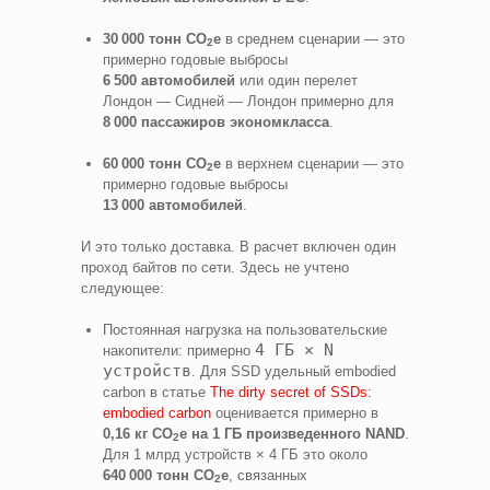
30 000 тонн CO
e
в среднем сценарии — это
2
примерно годовые выбросы
6 500 автомобилей
или один перелет
Лондон — Сидней — Лондон примерно для
8 000 пассажиров экономкласса
.
60 000 тонн CO
e
в верхнем сценарии — это
2
примерно годовые выбросы
13 000 автомобилей
.
И это только доставка. В расчет включен один
проход байтов по сети. Здесь не учтено
следующее:
Постоянная нагрузка на пользовательские
4 ГБ × N
накопители: примерно
устройств
. Для SSD удельный embodied
carbon в статье
The dirty secret of SSDs:
embodied carbon
оценивается примерно в
0,16 кг CO
e на 1 ГБ произведенного NAND
.
2
Для 1 млрд устройств × 4 ГБ это около
640 000 тонн CO
e
, связанных
2