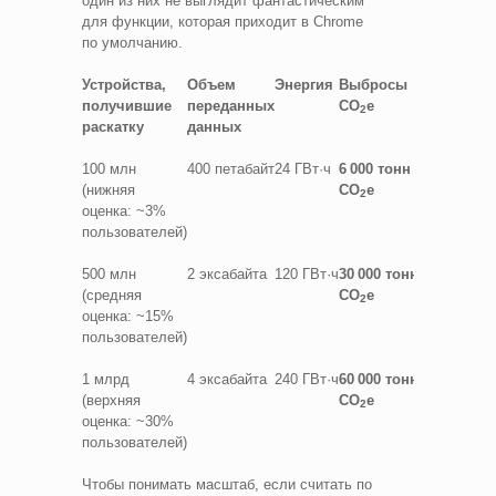
один из них не выглядит фантастическим
для функции, которая приходит в Chrome
по умолчанию.
Устройства,
Объем
Энергия
Выбросы
получившие
переданных
CO
e
2
раскатку
данных
100 млн
400 петабайт
24 ГВт·ч
6 000 тонн
(нижняя
CO
e
2
оценка: ~3%
пользователей)
500 млн
2 эксабайта
120 ГВт·ч
30 000 тонн
(средняя
CO
e
2
оценка: ~15%
пользователей)
1 млрд
4 эксабайта
240 ГВт·ч
60 000 тонн
(верхняя
CO
e
2
оценка: ~30%
пользователей)
Чтобы понимать масштаб, если считать по