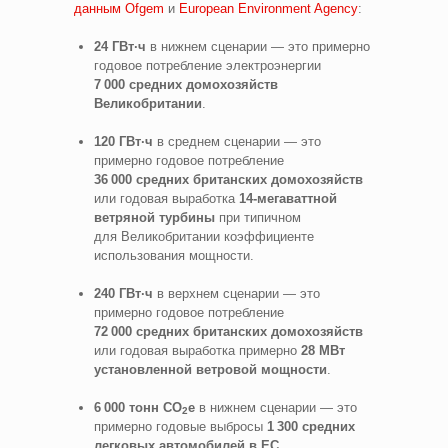
данным Ofgem
и
European Environment Agency
:
24 ГВт·ч
в нижнем сценарии — это примерно
годовое потребление электроэнергии
7 000 средних домохозяйств
Великобритании
.
120 ГВт·ч
в среднем сценарии — это
примерно годовое потребление
36 000 средних британских домохозяйств
или годовая выработка
14-мегаваттной
ветряной турбины
при типичном
для Великобритании коэффициенте
использования мощности.
240 ГВт·ч
в верхнем сценарии — это
примерно годовое потребление
72 000 средних британских домохозяйств
или годовая выработка примерно
28 МВт
установленной ветровой мощности
.
6 000 тонн CO
e
в нижнем сценарии — это
2
примерно годовые выбросы
1 300 средних
легковых автомобилей в ЕС
.