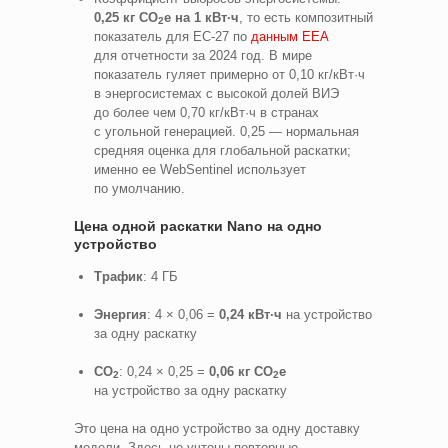
0,25 кг CO
e на 1 кВт·ч
, то есть композитный
2
показатель для ЕС-27 по
данным EEA
для отчетности за 2024 год. В мире
показатель гуляет примерно от 0,10 кг/кВт·ч
в энергосистемах с высокой долей ВИЭ
до более чем 0,70 кг/кВт·ч в странах
с угольной генерацией. 0,25 — нормальная
средняя оценка для глобальной раскатки;
именно ее WebSentinel использует
по умолчанию.
Цена одной раскатки Nano на одно
устройство
Трафик
: 4 ГБ
Энергия
: 4 × 0,06 =
0,24 кВт·ч
на устройство
за одну раскатку
CO
: 0,24 × 0,25 =
0,06 кг CO
e
2
2
на устройство за одну раскатку
Это цена на одно устройство за одну доставку
модели. Здесь не учтены повторные