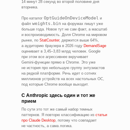
14 минут 28 секунд во второй половине дня
вторника.
OptGuideOnDeviceModel
Про каталог
и
weights.bin
файл
на форумах пишут уже
больше года. Новое тут не сам факт, а масштаб
и воспроизводимость. Доля Chrome на мировом
рынке, по
StatCounter
, держится выше 64%,
а аудиторию браузера в 2026 году
DemandSage
оценивает в 3,45–3,83 млрд человек. Google
при этом все агрессивнее вкручивает
Gemini‑функции прямо в Chrome. Это уже
не история про небольшую группу энтузиастов
на редкой платформе. Речь идет о сотнях
миллионов устройств на всех настольных ОС,
под которые Chrome вообще выходит.
С Anthropic здесь один и тот же
прием
По сути это тот же самый набор темных
паттернов. Я повторю классификацию из
статьи
про Claude Desktop
, потому что совпадает
не частность, а сама логика.