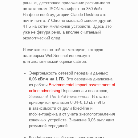
раньше, десктопное приложение раскидывало
по каталогам JSON‑манифест на 350 байт.
На фоне всей аудитории Claude Desktop это
почти ничто. У Chrome масштаб совсем другой:
4 ГБ на сотни миллионов устройств. Здесь это
уже не фигура речи, а вполне считаемый
экологический след.
Я считаю его по той же методике, которую
платформа WebSentinel использует
для экологической оценки сайтов:
Энергоемкость сетевой передачи данных:
0,06 кВт·ч на 1 ГБ
. Это середина диапазона
из работы
Environmental impact assessment of
online advertising
Пярссинена и соавторов,
Science of The Total Environment
. В статье
приводится диапазон 0,04–0,10 кВт·ч/ГБ
в зависимости от доли fixed‑line и
mobile‑трафика и от учета энергопотребления
конечных устройств. Значение 0,06 выглядит
разумной серединой.
Коэффициент выбросов энергосистемы: