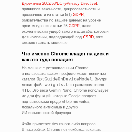
Директивы 2002/58/EC (ePrivacy Directive)
,
принципов законности, добросовестности и
прозрачности из статьи 5(1)
GDPR
,
обязательства по защите данных на уровне
архитектуры из статьи 25
GDPR
, плюс
экологический ущерб такого масштаба, который
для компании, подпадающей под
CSRD
, уже
сложно назвать мелочью.
Что именно Chrome кладет на диск и
как это туда попадает
На машине с установленным Chrome
в пользовательском профиле может появиться
OptGuideOnDeviceModel
каталог
. Внутри
weights.bin
лежит файл
размером около
4 ГБ. Это веса Gemini Nano. Chrome использует
их для функций, которые Google продает
под вывесками вроде «Help me write»,
локального антискама и других
ИИ‑возможностей браузера.
Файл прилетает без какого‑либо вопроса.
В настройках Chrome нет чекбокса «скачать