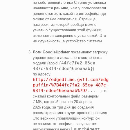
по собственной логике Chrome установка
начинается
раньше
, чем у пользователя
появляется хоть какой‑то интерфейс, где
можно от нее отказаться. Страница
настроек, из которой вообще можно
узнать о существовании этой функции,
включается синхронно с установкой. Это
не случайность, а устройство системы.
Логи GoogleUpdater
показывают загрузку
управляющего локального компонента
{44fc7fe2-65ce-
модели (appid
487c-93f4-edee46eeaaab}
)
по адресу
http://edgedl.me.gvt1.com/edgedl/diff
puffin/%7B44fc7fe2-65ce-487c-
93f4-edee46eeaaab%7D/
...
— это
сжатый контрольный файл размером
7 МБ, который пришел 20 апреля
2026 года, за три дня
до
создания
рассматриваемого аудиторского профиля.
Это верхний управляющий контур: он
не зависит от профиля, запускается
LaunchAgent
автоматически через
,