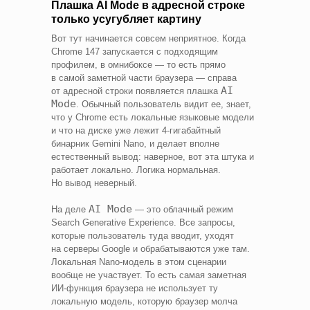
Плашка AI Mode в адресной строке
только усугубляет картину
Вот тут начинается совсем неприятное. Когда
Chrome 147 запускается с подходящим
профилем, в омнибоксе — то есть прямо
в самой заметной части браузера — справа
AI
от адресной строки появляется плашка
Mode
. Обычный пользователь видит ее, знает,
что у Chrome есть локальные языковые модели
и что на диске уже лежит 4-гигабайтный
бинарник Gemini Nano, и делает вполне
естественный вывод: наверное, вот эта штука и
работает локально. Логика нормальная.
Но вывод неверный.
AI Mode
На деле
— это облачный режим
Search Generative Experience. Все запросы,
которые пользователь туда вводит, уходят
на серверы Google и обрабатываются уже там.
Локальная Nano‑модель в этом сценарии
вообще не участвует. То есть самая заметная
ИИ‑функция браузера не использует ту
локальную модель, которую браузер молча