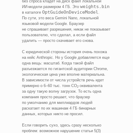
без спроса кладет на диск файл локальной
weights.bin
ИИ‑модели размером 4 ГБ. Это
OptGuideOnDeviceModel
в каталоге
.
По сути, это веса Gemini Nano, локальной
языковой модели Google. Браузер
не спрашивает разрешения, никак не показывает
пользователю, что сделал, а если файл
удалить — просто скачивает его снова.
С юридической стороны история очень похожа
на кейс Anthropic. Но у Google добавляется еще
одна вещь: масштаб. Когда такой файл
разъезжается по гигантской аудитории Chrome,
экологическая цена уже вполне материальна.
В зависимости от числа устройств речь идет
примерно о 6–60 тыс. тонн CO
‑эквивалента
2
за одну такую волну загрузок. То есть одна
компания просто решает, что браузер
по умолчанию для миллиардов людей
раскатает по их машинам 4 ГБ бинарных
данных, которых никто не просил.
Если говорить сухо, здесь сразу несколько
проблем: возможное нарушение статьи 5(3)