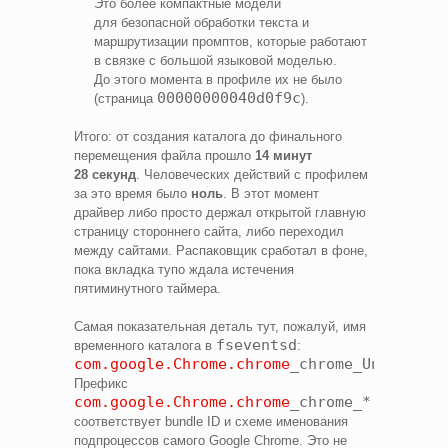
Это более компактные модели
для безопасной обработки текста и
маршрутизации промптов, которые работают
в связке с большой языковой моделью.
До этого момента в профиле их не было
00000000040d0f9c
(страница
).
Итого: от создания каталога до финального
перемещения файла прошло
14 минут
28 секунд
. Человеческих действий с профилем
за это время было
ноль
. В этот момент
драйвер либо просто держал открытой главную
страницу стороннего сайта, либо переходил
между сайтами. Распаковщик сработал в фоне,
пока вкладка тупо ждала истечения
пятиминутного таймера.
Самая показательная деталь тут, пожалуй, имя
fseventsd
временного каталога в
:
com.google.Chrome.chrome
_chrome_Unpacker_
Префикс
com.google.Chrome.chrome
_chrome_*
соответствует bundle ID и схеме именования
подпроцессов самого Google Chrome. Это не