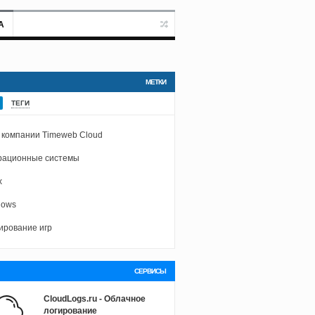
А
МЕТКИ
ТЕГИ
 компании Timeweb Cloud
рационные системы
x
dows
ирование игр
СЕРВИСЫ
CloudLogs.ru - Облачное
логирование