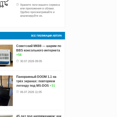
Храните логи вашего сервиса
или приложения в облаке.
Удобно просматривайте и
анализируйте их.
ВСЕ ПУБЛИКАЦИИ АВТОРА
Советский МК88 — шарим по
BBS консольного интернета
+56
30.07.2026 09:05
Панорамный DOOM 1.1 на
трёх экранах: повторяем
легенду под MS-DOS
+31
06.07.2026 11:05
45 лет под напряжением: как