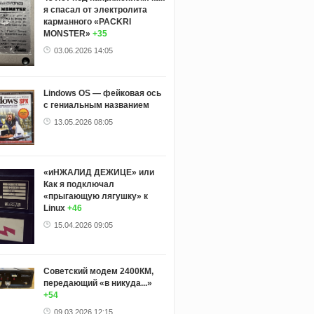
я спасал от электролита
карманного «PACKRI
MONSTER»
+35
03.06.2026 14:05
Lindows OS — фейковая ось
с гениальным названием
13.05.2026 08:05
«иНЖАЛИД ДЕЖИЦЕ» или
Как я подключал
«прыгающую лягушку» к
Linux
+46
15.04.2026 09:05
Советский модем 2400КМ,
передающий «в никуда...»
+54
09.03.2026 12:15