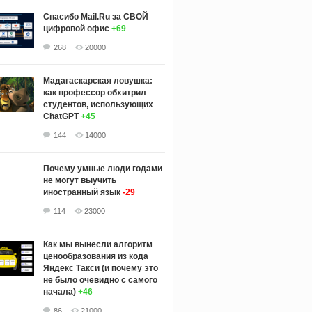
Спасибо Mail.Ru за СВОЙ
цифровой офис
+69
268
20000
Мадагаскарская ловушка:
как профессор обхитрил
студентов, использующих
ChatGPT
+45
144
14000
Почему умные люди годами
не могут выучить
иностранный язык
-29
114
23000
Как мы вынесли алгоритм
ценообразования из кода
Яндекс Такси (и почему это
не было очевидно с самого
начала)
+46
86
21000