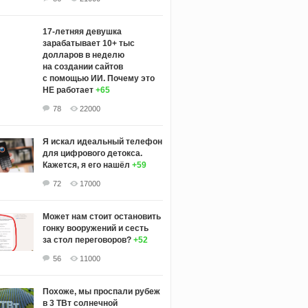
17-летняя девушка
зарабатывает 10+ тыс
долларов в неделю
на создании сайтов
с помощью ИИ. Почему это
НЕ работает
+65
78
22000
Я искал идеальный телефон
для цифрового детокса.
Кажется, я его нашёл
+59
72
17000
Может нам стоит остановить
гонку вооружений и сесть
за стол переговоров?
+52
56
11000
Похоже, мы проспали рубеж
в 3 ТВт солнечной