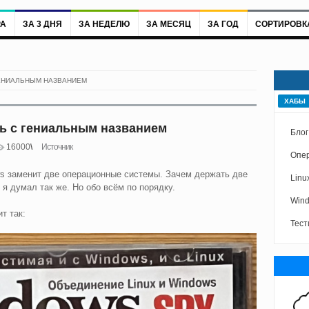
РА
ЗА 3 ДНЯ
ЗА НЕДЕЛЮ
ЗА МЕСЯЦ
ЗА ГОД
СОРТИРОВК
ГЕНИАЛЬНЫМ НАЗВАНИЕМ
ХАБЫ
ь с гениальным названием
Блог
16000
Источник
Опе
ws заменит две операционные системы. Зачем держать две
Linu
 я думал так же. Но обо всём по порядку.
Win
т так:
Тест