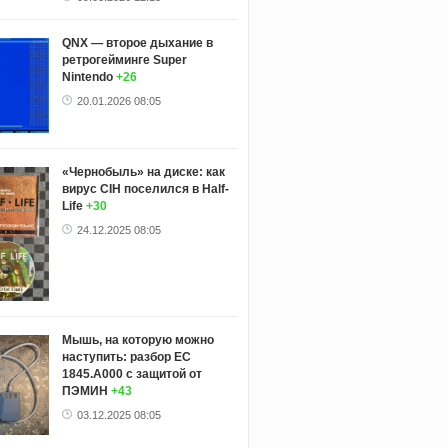
QNX — второе дыхание в
ретрогейминге Super
Nintendo
+26
20.01.2026 08:05
«Чернобыль» на диске: как
вирус CIH поселился в Half-
Life
+30
24.12.2025 08:05
Мышь, на которую можно
наступить: разбор ЕС
1845.А000 с защитой от
ПЭМИН
+43
03.12.2025 08:05