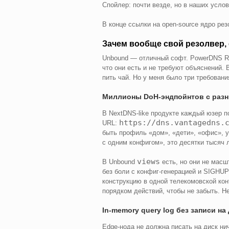
Спойлер: почти везде, но в наших услов
В конце ссылки на open-source ядро ре
Зачем вообще свой резолвер,
Unbound — отличный софт. PowerDNS Rec
что они есть и не требуют объяснений. 
пить чай. Но у меня было три требовани
Миллионы DoH-эндпойнтов с раз
В NextDNS-like продукте каждый юзер 
https://dns.vantagedns.
URL:
быть профиль «дом», «дети», «офис», у 
с одним конфигом», это десятки тысяч 
views
В Unbound
есть, но они не масш
без боли с конфиг-генерацией и SIGHUP
конструкцию в одной телекомовской кон
порядком действий, чтобы не забыть. Не
In-memory query log без записи на
Edge-нода не должна писать на диск нич