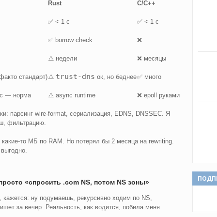
Rust
C/C++
✅ < 1 с
✅ < 1 с
✅ borrow check
❌
⚠️ недели
❌ месяцы
trust-dns
факто стандарт)
⚠️
ок, но беднее
✅ много
ос — норма
⚠️ async runtime
❌ epoll руками
и: парсинг wire-format, сериализация, EDNS, DNSSEC. Я
кеш, фильтрацию.
 какие-то МБ по RAM. Но потерял бы 2 месяца на rewriting.
 выгодно.
ПОДП
просто «спросить .com NS, потом NS зоны»
r, кажется: ну подумаешь, рекурсивно ходим по NS,
ишет за вечер. Реальность, как водится, побила меня