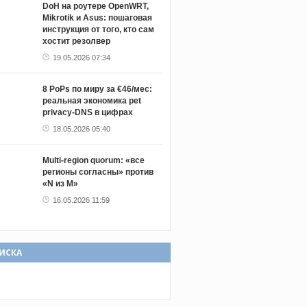
DoH на роутере OpenWRT,
Mikrotik и Asus: пошаговая
инструкция от того, кто сам
хостит резолвер
19.05.2026 07:34
8 PoPs по миру за €46/мес:
реальная экономика pet
privacy-DNS в цифрах
18.05.2026 05:40
Multi-region quorum: «все
регионы согласны» против
«N из M»
16.05.2026 11:59
ИСКА