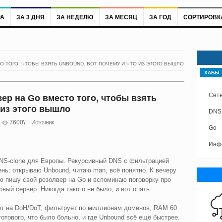
РА
ЗА 3 ДНЯ
ЗА НЕДЕЛЮ
ЗА МЕСЯЦ
ЗА ГОД
СОРТИРОВК
О ТОГО, ЧТОБЫ ВЗЯТЬ UNBOUND. ВОТ ПОЧЕМУ И ЧТО ИЗ ЭТОГО ВЫШЛО
ХАБЫ
Сете
ер на Go вместо того, чтобы взять
 из этого вышло
DNS
7600
Источник
Go
Инф
DNS-clone для Европы. Рекурсивный DNS с фильтрацией
ень: открываю Unbound, читаю man, всё понятно. К вечеру
ю пишу свой резолвер на Go и вспоминаю поговорку про
вый сервер. Никогда такого не было, и вот опять.
ает на DoH/DoT, фильтрует по миллионам доменов, RAM 60
отового, что было больно, и где Unbound всё ещё быстрее.