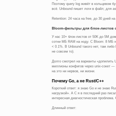
Поэтому query log живёт в кольцевом бу
всё. Unbound пишет логи в файл; для asy
Retention: 24 часа на free, до 30 дней 
Bloom-фильтры для блок-листов 
У нас 10+ блок-листов от 50K до 5M доме
сотни МБ RAM на ноду. С Bloom: 8 МБ на
< 0.1%. В Unbound такого нет, там либо
не совсем то).
Долго смотрел на варианты «допилить U
миллионы конфигов через unix-сокет — э
на это ни нервов, ни жизни.
Почему Go, а не Rust/C++
Короткий ответ: я знаю Go и не знаю R
нагрузкой». А C я в последний раз писал
интересная диагностическая проблема. С
Длинный ответ: