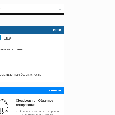
А
МЕТКИ
ТЕГИ
вые технологии
ормационная безопасность
СЕРВИСЫ
CloudLogs.ru - Облачное
логирование
Храните логи вашего сервиса
или приложения в облаке.