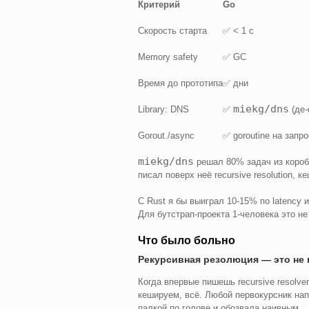
Критерий
Go
Скорость старта
✅ < 1 с
Memory safety
✅ GC
Время до прототипа
✅ дни
miekg/dns
Library: DNS
✅
(де-
Gorout./async
✅ goroutine на запр
miekg/dns
решал 80% задач из коробк
писал поверх неё recursive resolution, 
С Rust я бы выиграл 10-15% по latency и
Для бутстрап-проекта 1-человека это не
Что было больно
Рекурсивная резолюция — это не 
Когда впервые пишешь recursive resolve
кешируем, всё. Любой первокурсник нап
палкой по голове и обозвала наивным.