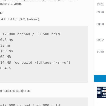
ните это, дети.
13:01
сь
09:28
vCPU, 4 GB RAM, Helsinki):
08:00
~12 000 cached / ~3 500 cold

0.3 ms

09:02
38 ms

180 ms

14:50
62 MB

14 MB (go build -ldflags="-s -w")

 с похожим конфигом:
~18 000 cached / ~5 000 cold
