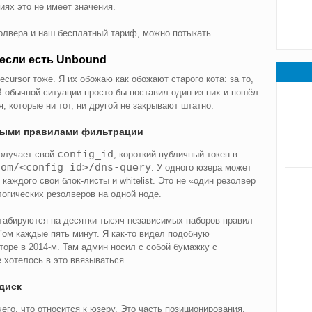
иях это не имеет значения.
золвера и наш бесплатный тариф, можно потыкать.
 если есть Unbound
ursor тоже. Я их обожаю как обожают старого кота: за то,
В обычной ситуации просто бы поставил один из них и пошёл
я, которые ни тот, ни другой не закрывают штатно.
ными правилами фильтрации
config_id
получает свой
, короткий публичный токен в
com/<config_id>/dns-query
. У одного юзера может
каждого свои блок-листы и whitelist. Это не «один резолвер
логических резолверов на одной ноде.
табируются на десятки тысяч независимых наборов правил
’ом каждые пять минут. Я как-то видел подобную
торе в 2014-м. Там админ носил с собой бумажку с
 хотелось в это ввязываться.
 диск
его, что относится к юзеру. Это часть позиционирования.