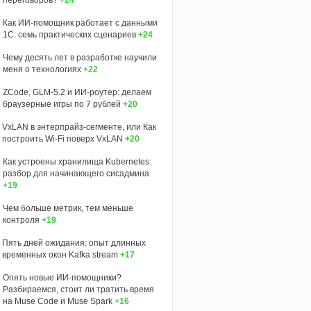
Как ИИ-помощник работает с данными
1С: семь практических сценариев
+24
Чему десять лет в разработке научили
меня о технологиях
+22
ZCode, GLM-5.2 и ИИ-роутер: делаем
браузерные игры по 7 рублей
+20
VxLAN в энтерпрайз-сегменте, или Как
построить Wi-Fi поверх VxLAN
+20
Как устроены хранилища Kubernetes:
разбор для начинающего сисадмина
+19
Чем больше метрик, тем меньше
контроля
+19
Пять дней ожидания: опыт длинных
временных окон Kafka stream
+17
Опять новые ИИ-помощники?
Разбираемся, стоит ли тратить время
на Muse Code и Muse Spark
+16