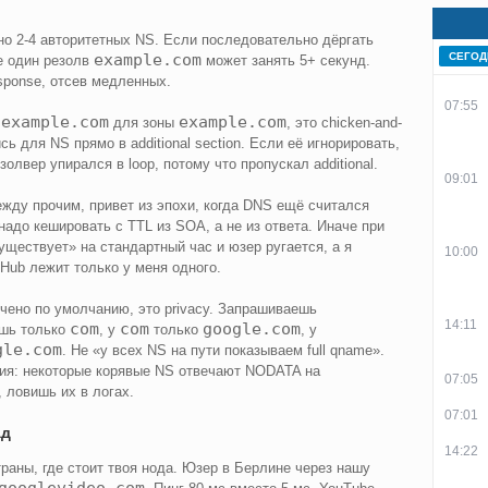
о 2-4 авторитетных NS. Если последовательно дёргать
example.com
СЕГОД
е один резолв
может занять 5+ секунд.
response, отсев медленных.
07:55
.example.com
example.com
для зоны
, это chicken-and-
ь для NS прямо в additional section. Если её игнорировать,
золвер упирался в loop, потому что пропускал additional.
09:01
между прочим, привет из эпохи, когда DNS ещё считался
до кешировать с TTL из SOA, а не из ответа. Иначе при
ществует» на стандартный час и юзер ругается, а я
10:00
Hub лежит только у меня одного.
чено по умолчанию, это privacy. Запрашиваешь
14:11
com
com
google.com
шь только
, у
только
, у
gle.com
. Не «у всех NS на пути показываем full qname».
рия: некоторые корявые NS отвечают NODATA на
07:05
 ловишь их в логах.
07:01
ад
14:22
раны, где стоит твоя нода. Юзер в Берлине через нашу
googlevideo.com