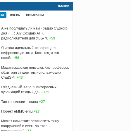
ЛУЧШЕЕ
НЯ
ВЧЕРА
ПОЗАВЧЕРА
А не послушать ли нам «радио Судного
дня»… с AI? Создаю АПК
радиолюбителя для УВБ-76
+59
Я искал идеальный телефон для
цифрового детокса. Кажется, я его
нашёл
+56
Мадагаскарская ловушка: как профессор
обхитрил студентов, использующих
ChatGPT
+43
Ежедневный Хабр: 9 интересных
публикаций каждый день
+29
Тип топологии – шина
+27
Проект eMMC-emu
+27
Может нам стоит остановить гонку
вооружений и сесть за стол
переговоров?
+24