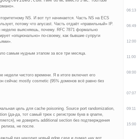
. Пинг 80 мс вместо 5 мс. YouTube
ломано».
06:13
торитетному NS. И вот тут начинается. Часть NS на ECS
ользует, потому что anycast. Часть отдаёт «правильный» IP.
06:49
ы неделю выясняешь, почему. RFC 7871 формально
ирует «опционально» по-своему, как бывшие супруги
ьями».
12:00
ыло самым нудным этапом за все три месяца.
11:00
08:00
две недели чистого времени. Я в итоге включил его
н сейчас mostly cosmetic (95% доменов всё равно без
07:07
ьная цель для cache poisoning. Source port randomization,
09:11
ation (да-да, тот самый трюк с регистром букв в qname,
яется), не доверять additional section без подтверждения
15:00
 релиза, не после.
аждый раз находил новый edge case и думал «ну вот