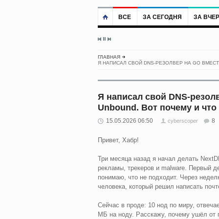
ВСЕ
ЗА СЕГОДНЯ
ЗА ВЧЕ
ГЛАВНАЯ
Я НАПИСАЛ СВОЙ DNS-РЕЗОЛВЕР НА GO ВМЕСТ
Я написал свой DNS-резолв
Unbound. Вот почему и что
15.05.2026 06:50
8
cyberscoper
Привет, Хабр!
Три месяца назад я начал делать Next
рекламы, трекеров и malware. Первый д
понимаю, что не подходит. Через недел
человека, который решил написать почто
Сейчас в проде: 10 нод по миру, отвеч
МБ на ноду. Расскажу, почему ушёл от г