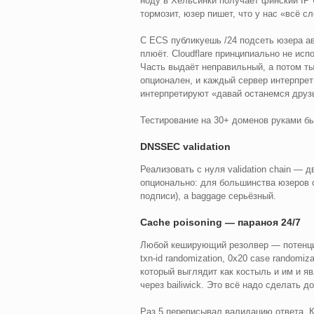
ноду в Хельсинки получает финский IP
тормозит, юзер пишет, что у нас «всё с
С ECS публикуешь /24 подсеть юзера ав
плюёт. Cloudflare принципиально не исп
Часть выдаёт неправильный, а потом т
опционален, и каждый сервер интерпрет
интерпретируют «давай останемся друз
Тестирование на 30+ доменов руками б
DNSSEC validation
Реализовать с нуля validation chain — 
опционально: для большинства юзеров о
подписи), а baggage серьёзный.
Cache poisoning — параноя 24/7
Любой кеширующий резолвер — потенциал
txn-id randomization, 0x20 case randomiz
который выглядит как костыль и им и явл
через bailiwick. Это всё надо сделать до
Раз 5 переписывал валидацию ответа. К