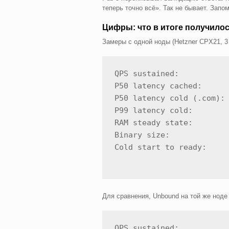
теперь точно всё». Так не бывает. Запом
Цифры: что в итоге получило
Замеры с одной ноды (Hetzner CPX21, 3 
QPS sustained:           
P50 latency cached:      
P50 latency cold (.com): 
P99 latency cold:        
RAM steady state:        
Binary size:             
Для сравнения, Unbound на той же ноде
QPS sustained:           