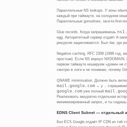
Параллельные NS lookups. У зоны обычн
каждый при таймауте, на холодном кеш
Параллельные goroutines, race-to-first-
ns1
Glue records. Когда запрашиваешь
egg. Авторитетный сервер отдаёт A-запис
рекурсия зацикливается. Был баг, где ре
Negative caching. RFC 2308 (1998 год, 
простым). Если NS вернул NXDOMAIN, на
первом таймауте кешируем «домен не су
смотрю в логи и не понимаю, почему Git
QNAME minimisation. Должно быть вклю
mail.google.com
.
→ у
спрашивае
google.com
mail.goo
уже полный
Реализовать аккуратно отдельная исто
минимизированный запрос, и ты сидишь,
EDNS Client Subnet — отдельный 
Без ECS Google отдаёт IP CDN из той ст