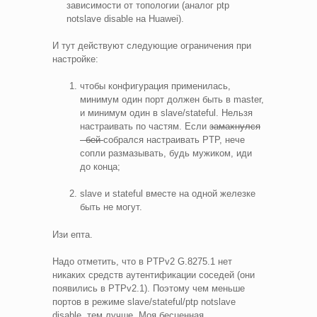
зависимости от топологии (аналог ptp
notslave disable на Huawei).
И тут действуют следующие ограничения при
настройке:
чтобы конфигурация применилась,
минимум один порт должен быть в master,
и минимум один в slave/stateful. Нельзя
настраивать по частям. Если
замахнулся
- бей
собрался настраивать PTP, нече
сопли размазывать, будь мужиком, иди
до конца;
slave и stateful вместе на одной железке
быть не могут.
Изи епта.
Надо отметить, что в PTPv2 G.8275.1 нет
никаких средств аутентификации соседей (они
появились в PTPv2.1). Поэтому чем меньше
портов в режиме slave/stateful/ptp notslave
disable, тем лучше. Моя бесценная