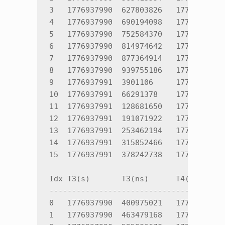
3   1776937990  627803826   1776937990 
4   1776937990  690194098   1776937990 
5   1776937990  752584370   1776937990 
6   1776937990  814974642   1776937990 
7   1776937990  877364914   1776937990 
8   1776937990  939755186   1776937990 
9   1776937991  3901106     1776937991 
10  1776937991  66291378    1776937991 
11  1776937991  128681650   1776937991 
12  1776937991  191071922   1776937991 
13  1776937991  253462194   1776937991 
14  1776937991  315852466   1776937991 
15  1776937991  378242738   1776937991 
Idx T3(s)       T3(ns)      T4(s)      
---------------------------------------
0   1776937990  400975021   1776937990 
1   1776937990  463479168   1776937990 