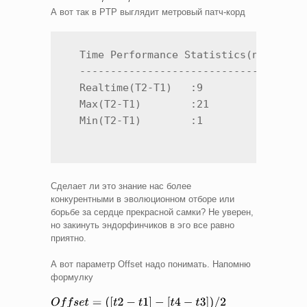
А вот так в PTP выглядит метровый патч-корд
  Time Performance Statistics(ns): Slot
  -------------------------------------
  Realtime(T2-T1)   :9                 
  Max(T2-T1)        :21

  Min(T2-T1)        :1
Сделает ли это знание нас более
конкурентными в эволюционном отборе или
борьбе за сердце прекрасной самки? Не уверен,
но закинуть эндорфинчиков в эго все равно
приятно.
А вот параметр Offset надо понимать. Напомню
формулку