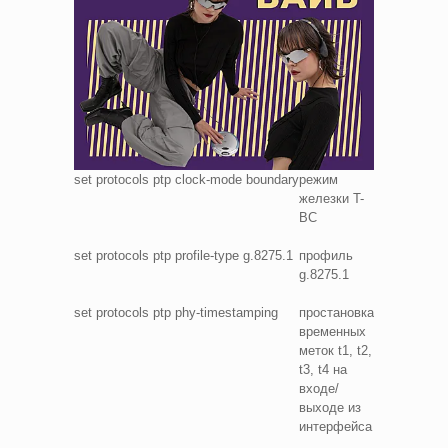
set protocols ptp clock-mode boundary
режим
железки T-
BC
set protocols ptp profile-type g.8275.1
профиль
g.8275.1
set protocols ptp phy-timestamping
простановка
временных
меток t1, t2,
t3, t4 на
входе/
выходе из
интерфейса