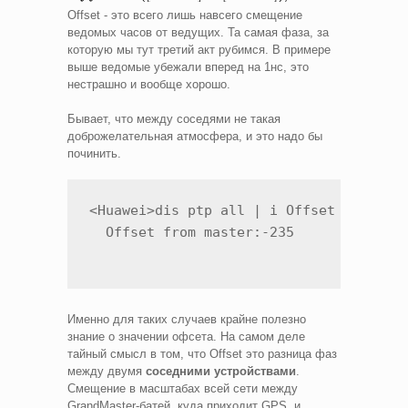
Offset - это всего лишь навсего смещение
ведомых часов от ведущих. Та самая фаза, за
которую мы тут третий акт рубимся. В примере
выше ведомые убежали вперед на 1нс, это
нестрашно и вообще хорошо.
Бывает, что между соседями не такая
доброжелательная атмосфера, и это надо бы
починить.
<Huawei>dis ptp all | i Offset

  Offset from master:-235
Именно для таких случаев крайне полезно
знание о значении офсета. На самом деле
тайный смысл в том, что Offset это разница фаз
между двумя
соседними устройствами
.
Смещение в масштабах всей сети между
GrandMaster-батей, куда приходит GPS, и