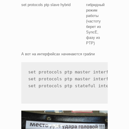
set protocols ptp slave hybrid
гибридный
режим
работы
(частоту
берет из
SyncE,
фазу из
PTP)
А вот на интерфейсах начинаются грабли
set protocols ptp master interface ge-1
set protocols ptp master interface xe-2
set protocols ptp stateful interface x