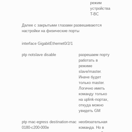
режим
устройства
T-BC
Далее с закрытыми глазами развешиваются
настройки на физические порты
interface GigabitEthernet0/2/1
ptp notslave disable
разрешаем порту
работать в
режиме
slave/master.
Иначе будет
только master.
Логично иметь
команду только
на uplink-портах,
откуда можно
увидеть GM
ptp mac-egress destination-mac
необязательная
0180-c200-000e
команда. Но в