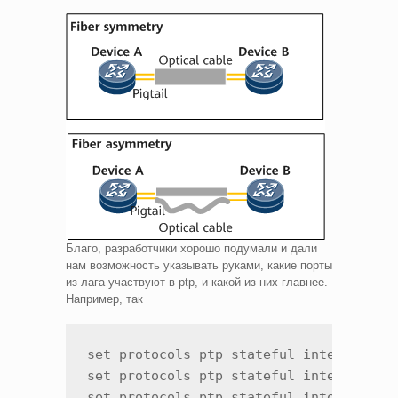
Благо, разработчики хорошо подумали и дали
нам возможность указывать руками, какие порты
из лага участвуют в ptp, и какой из них главнее.
Например, так
set protocols ptp stateful interface ae
set protocols ptp stateful interface ae
set protocols ptp stateful interface a