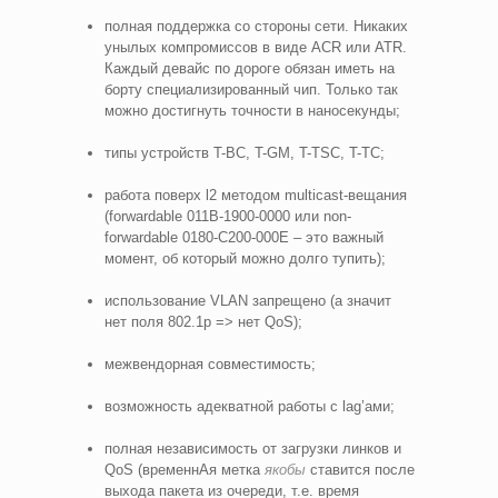
полная поддержка со стороны сети. Никаких
унылых компромиссов в виде ACR или ATR.
Каждый девайс по дороге обязан иметь на
борту специализированный чип. Только так
можно достигнуть точности в наносекунды;
типы устройств T-BC, T-GM, T-TSC, T-TC;
работа поверх l2 методом multicast-вещания
(forwardable 011B-1900-0000 или non-
forwardable 0180-C200-000E – это важный
момент, об который можно долго тупить);
использование VLAN запрещено (а значит
нет поля 802.1p => нет QoS);
межвендорная совместимость;
возможность адекватной работы с lag’ами;
полная независимость от загрузки линков и
QoS (временнАя метка
якобы
ставится после
выхода пакета из очереди, т.е. время