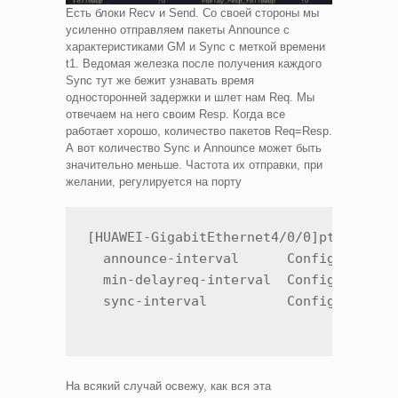
Есть блоки Recv и Send. Со своей стороны мы
усиленно отправляем пакеты Announce с
характеристиками GM и Sync c меткой времени
t1. Ведомая железка после получения каждого
Sync тут же бежит узнавать время
односторонней задержки и шлет нам Req. Мы
отвечаем на него своим Resp. Когда все
работает хорошо, количество пакетов Req=Resp.
А вот количество Sync и Announce может быть
значительно меньше. Частота их отправки, при
желании, регулируется на порту
[HUAWEI-GigabitEthernet4/0/0]ptp ?     
  announce-interval      Configure anno
  min-delayreq-interval  Configure dela
  sync-interval          Configure syn
На всякий случай освежу, как вся эта