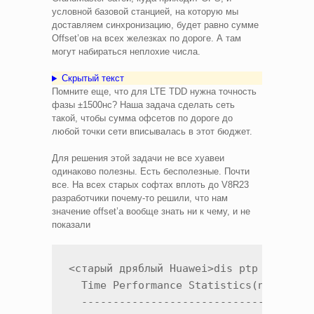
условной базовой станцией, на которую мы
доставляем синхронизацию, будет равно сумме
Offset’ов на всех железках по дороге. А там
могут набираться неплохие числа.
Скрытый текст
Помните еще, что для LTE TDD нужна точность
фазы ±1500нс? Наша задача сделать сеть
такой, чтобы сумма офсетов по дороге до
любой точки сети вписывалась в этот бюджет.
Для решения этой задачи не все хуавеи
одинаково полезны. Есть бесполезные. Почти
все. На всех старых софтах вплоть до V8R23
разработчики почему-то решили, что нам
значение offset’а вообще знать ни к чему, и не
показали
<старый дряблый Huawei>dis ptp all stat
  Time Performance Statistics(ns): Slot
  -------------------------------------