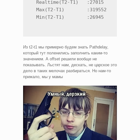
  Realtime(T2-T1)   :27015             
  Max(T2-T1)        :319552

  Min(T2-T1)        :26945
Из t2-t1 мы примерно будем знать Pathdelay,
который тут поленились заполнить каким-то
значением. А offset решили вообще не
показывать. Льстят нам, дескать, не царское это
дело в таких мелочах разбираться. Но нам-то
прижало, мы у мамы