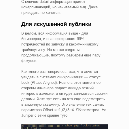
С ключом detail информация примет
исчерпывающий, но нечитаемый вид. Даже
приводить не хочется.
Для искушенной публики
В целом, вся информация выше - для
бегиннеров, и она перекрывает 99%
потребностей по запуску и какому-никакому
траблшутингу. Но мы же
задроты
продолжающие, поэтому разберем еще пару
фокусов.
Как много раз говорилось, все, что хочется
увидеть в системах синхронизации — статус
Lock (Phase Aligned). Ровно в этот момент со
стороны инженера падает
либидо
всякий
интерес к железке, и он идет заниматься своими
делами. Хотя тут есть на что еще подсмотреть
в замочную скважину. Это значение тех самых
параметров Offset и t1,t2,t3,t4. Ябпосмотрел. На
Juniper с этим крайне туго.