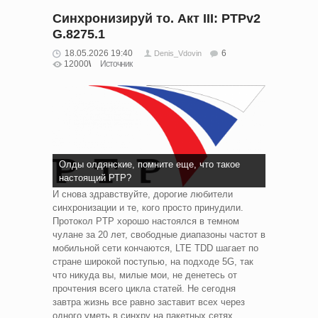
Синхронизируй то. Акт III: PTPv2
G.8275.1
18.05.2026 19:40
6
Denis_Vdovin
12000
Источник
Олды олдянские, помните еще, что такое
настоящий РТР?
И снова здравствуйте, дорогие любители
синхронизации и те, кого просто принудили.
Протокол PTP хорошо настоялся в темном
чулане за 20 лет, свободные диапазоны частот в
мобильной сети кончаются, LTE TDD шагает по
стране широкой поступью, на подходе 5G, так
что никуда вы, милые мои, не денетесь от
прочтения всего цикла статей. Не сегодня
завтра жизнь все равно заставит всех через
одного уметь в синхру на пакетных сетях.