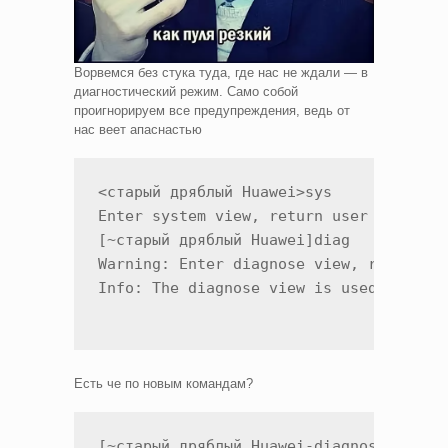
Ворвемся без стука туда, где нас не ждали — в
диагностический режим. Само собой
проигнорируем все предупреждения, ведь от
нас веет апаснастью
<старый дряблый Huawei>sys

Enter system view, return user view wit
[~старый дряблый Huawei]diag

Warning: Enter diagnose view, return us
Info: The diagnose view is used to deb
Есть че по новым командам?
[~старый дряблый Huawei-diagnose]displa