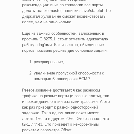
рекомендация: вниз по топологии все порты
делать только master, аплинки slave/stateful. Т.о.
диджитал хулиган не сможет воздействовать
более, чем на одно кольцо.
Еще из важных особенностей, заложенных в
профиль G.8275.1, стоит отметить адекватную
работу с lag’ами. Как известно, объединение
портов призвано решить две основные задачи:
резервирование;
увеличение пропускной способности с
помощью балансировки ECMP.
Резервирование достигается как разносом
трафика на разные порты (и разные платы), так
и прохождение оптики разными трассами. А это
как раз приводит к разной односторонней
задержке. Так в одном линке пакет может
лететь 1мс, а в другом 20мс. Это означает, что
t2-t1 ≠ t4-t3. Это приведет к некорректным
расчетам параметра Offset.