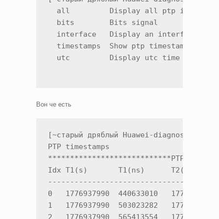
  all         Display all ptp informati
  bits        Bits signal

  interface   Display an interface info
  timestamps  Show ptp timestamps

  utc         Display utc time
Вон че есть
[~старый дряблый Huawei-diagnose]dis pt
PTP timestamps 

****************************PTP timesta
Idx T1(s)       T1(ns)      T2(s)      
---------------------------------------
0   1776937990  440633010   1776937990 
1   1776937990  503023282   1776937990 
2   1776937990  565413554   1776937990 