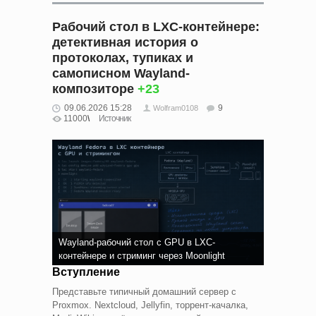
Рабочий стол в LXC-контейнере:
детективная история о
протоколах, тупиках и
самописном Wayland-
композиторе
+23
09.06.2026 15:28
9
Wolfram0108
11000
Источник
Wayland-рабочий стол с GPU в LXC-
контейнере и стриминг через Moonlight
Вступление
Представьте типичный домашний сервер с
Proxmox. Nextcloud, Jellyfin, торрент-качалка,