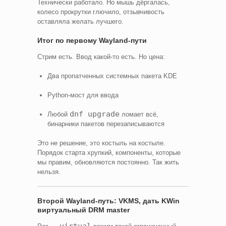
Технически работало. Но мышь дёргалась,
колесо прокрутки глючило, отзывчивость
оставляла желать лучшего.
Итог по первому Wayland-пути
Стрим есть. Ввод какой-то есть. Но цена:
Два пропатченных системных пакета KDE
Python-мост для ввода
dnf upgrade
Любой
ломает всё,
бинарники пакетов перезаписываются
Это не решение, это костыль на костыле.
Порядок старта хрупкий, компоненты, которые
мы правим, обновляются постоянно. Так жить
нельзя.
Второй Wayland-путь: VKMS, дать KWin
виртуальный DRM master