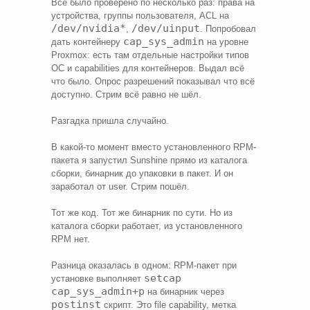
Всё было проверено по несколько раз: права на
устройства, группы пользователя, ACL на
/dev/nvidia*
/dev/uinput
,
. Попробовал
cap_sys_admin
дать контейнеру
на уровне
Proxmox: есть там отдельные настройки типов
ОС и capabilities для контейнеров. Выдал всё
что было. Опрос разрешений показывал что всё
доступно. Стрим всё равно не шёл.
Разгадка пришла случайно.
В какой-то момент вместо установленного RPM-
пакета я запустил Sunshine прямо из каталога
сборки, бинарник до упаковки в пакет. И он
заработал от user. Стрим пошёл.
Тот же код. Тот же бинарник по сути. Но из
каталога сборки работает, из установленного
RPM нет.
Разница оказалась в одном: RPM-пакет при
setcap
установке выполняет
cap_sys_admin+p
на бинарник через
postinst
скрипт. Это file capability, метка