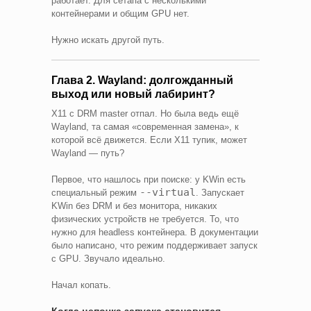
работает. Для сетапа с несколькими
контейнерами и общим GPU нет.
Нужно искать другой путь.
Глава 2. Wayland: долгожданный
выход или новый лабиринт?
X11 с DRM master отпал. Но была ведь ещё
Wayland, та самая «современная замена», к
которой всё движется. Если X11 тупик, может
Wayland — путь?
Первое, что нашлось при поиске: у KWin есть
--virtual
специальный режим
. Запускает
KWin без DRM и без монитора, никаких
физических устройств не требуется. То, что
нужно для headless контейнера. В документации
было написано, что режим поддерживает запуск
с GPU. Звучало идеально.
Начал копать.