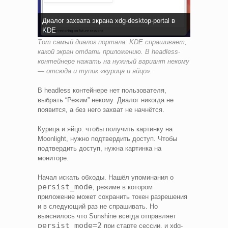
Диалог захвата экрана xdg-desktop-portal в
KDE
Тот самый диалог портала: KDE спрашивает,
какой экран отдать приложению. В headless-
контейнере нажать на нужный вариант некому
— отсюда и тупик «курица и яйцо».
В headless контейнере нет пользователя,
выбрать “Режим” некому. Диалог никогда не
появится, а без него захват не начнётся.
Курица и яйцо: чтобы получить картинку на
Moonlight, нужно подтвердить доступ. Чтобы
подтвердить доступ, нужна картинка на
мониторе.
Начал искать обходы. Нашёл упоминания о
persist_mode
, режиме в котором
приложение может сохранить токен разрешения
и в следующий раз не спрашивать. Но
выяснилось что Sunshine всегда отправляет
persist_mode=2
при старте сессии, и xdg-