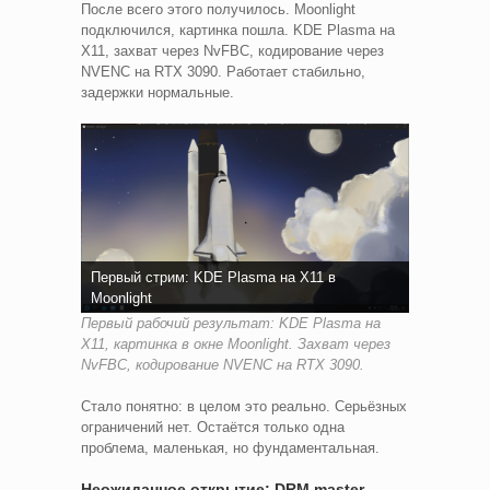
После всего этого получилось. Moonlight
подключился, картинка пошла. KDE Plasma на
X11, захват через NvFBC, кодирование через
NVENC на RTX 3090. Работает стабильно,
задержки нормальные.
Первый стрим: KDE Plasma на X11 в
Moonlight
Первый рабочий результат: KDE Plasma на
X11, картинка в окне Moonlight. Захват через
NvFBC, кодирование NVENC на RTX 3090.
Стало понятно: в целом это реально. Серьёзных
ограничений нет. Остаётся только одна
проблема, маленькая, но фундаментальная.
Неожиданное открытие: DRM master