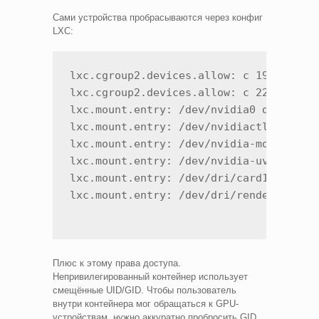
Сами устройства пробрасываются через конфиг
LXC:
lxc.cgroup2.devices.allow: c 195:* rwm 
lxc.cgroup2.devices.allow: c 226:* rwm 
lxc.mount.entry: /dev/nvidia0 dev/nvidi
lxc.mount.entry: /dev/nvidiactl dev/nvi
lxc.mount.entry: /dev/nvidia-modeset de
lxc.mount.entry: /dev/nvidia-uvm dev/nv
lxc.mount.entry: /dev/dri/card1 dev/dri
Плюс к этому права доступа.
Непривилегированный контейнер использует
смещённые UID/GID. Чтобы пользователь
внутри контейнера мог обращаться к GPU-
устройствам, нужно аккуратно пробросить GID