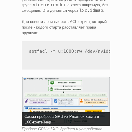
video
render
групп
и
с хоста напрямую, без
lxc.idmap
смещения. Это делается через
.
Для совсем ленивых есть ACL скрипт, который
после каждого старта расставляет права
вручную:
Схема проброса GPU из Proxmox-хоста в
LXC-контейнер
Проброс GPU в LXC: драйвер и устройства