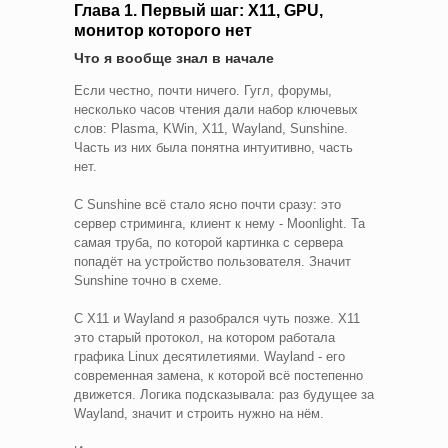
Глава 1. Первый шаг: X11, GPU,
монитор которого нет
Что я вообще знал в начале
Если честно, почти ничего. Гугл, форумы,
несколько часов чтения дали набор ключевых
слов: Plasma, KWin, X11, Wayland, Sunshine.
Часть из них была понятна интуитивно, часть
нет.
С Sunshine всё стало ясно почти сразу: это
сервер стриминга, клиент к нему - Moonlight. Та
самая труба, по которой картинка с сервера
попадёт на устройство пользователя. Значит
Sunshine точно в схеме.
С X11 и Wayland я разобрался чуть позже. X11
это старый протокол, на котором работала
графика Linux десятилетиями. Wayland - его
современная замена, к которой всё постепенно
движется. Логика подсказывала: раз будущее за
Wayland, значит и строить нужно на нём.