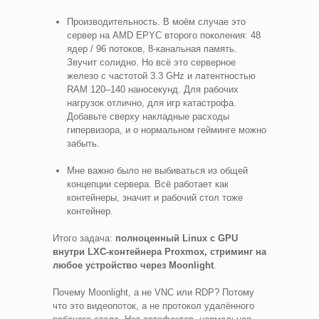
Производительность. В моём случае это
сервер на AMD EPYC второго поколения: 48
ядер / 96 потоков, 8-канальная память.
Звучит солидно. Но всё это серверное
железо с частотой 3.3 GHz и латентностью
RAM 120–140 наносекунд. Для рабочих
нагрузок отлично, для игр катастрофа.
Добавьте сверху накладные расходы
гипервизора, и о нормальном гейминге можно
забыть.
Мне важно было не выбиваться из общей
концепции сервера. Всё работает как
контейнеры, значит и рабочий стол тоже
контейнер.
Итого задача:
полноценный Linux с GPU
внутри LXC-контейнера Proxmox, стриминг на
любое устройство через Moonlight
.
Почему Moonlight, а не VNC или RDP? Потому
что это видеопоток, а не протокол удалённого