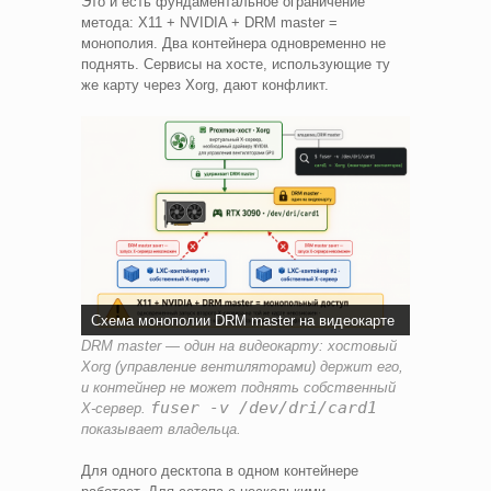
Это и есть фундаментальное ограничение
метода: X11 + NVIDIA + DRM master =
монополия. Два контейнера одновременно не
поднять. Сервисы на хосте, использующие ту
же карту через Xorg, дают конфликт.
Схема монополии DRM master на видеокарте
DRM master — один на видеокарту: хостовый
Xorg (управление вентиляторами) держит его,
и контейнер не может поднять собственный
fuser -v /dev/dri/card1
X-сервер.
показывает владельца.
Для одного десктопа в одном контейнере