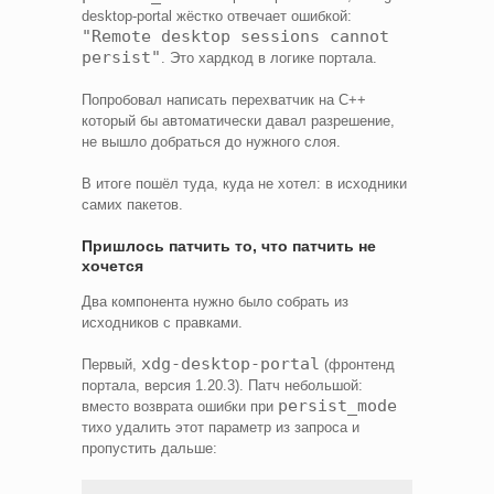
desktop-portal жёстко отвечает ошибкой:
"Remote desktop sessions cannot
persist"
. Это хардкод в логике портала.
Попробовал написать перехватчик на C++
который бы автоматически давал разрешение,
не вышло добраться до нужного слоя.
В итоге пошёл туда, куда не хотел: в исходники
самих пакетов.
Пришлось патчить то, что патчить не
хочется
Два компонента нужно было собрать из
исходников с правками.
xdg-desktop-portal
Первый,
(фронтенд
портала, версия 1.20.3). Патч небольшой:
persist_mode
вместо возврата ошибки при
тихо удалить этот параметр из запроса и
пропустить дальше: