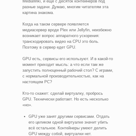
MediaWiki, и ещё с десяток контейнеров под
разные задачи. Думаю, многим читателям эта
картина знакома.
Когда на таком сервере появляется
медиасервер вроде Plex или Jellyfin, неизбежно
возникает вопрос аппаратного ускорения:
транскодировать видео на CPU это боль.
Поэтому в сервер едет GPU.
GPU есть, сервисы его используют. И в какой-то
момент приходит мысль: а что если там же
запустить полноценный рабочий стол? С играми,
с нормальной производительностью, как на
настоящем PC?
Кто-то скажет: сделай виртуалку, пробрось
GPU. Технически работает. Но есть несколько
«но».
GPU уже занят другими сервисами. Отдать
его целиком одной виртуалке значит убить
всё остальное. Контейнеры умеют делить
GPU между собой, виртуалки нет.