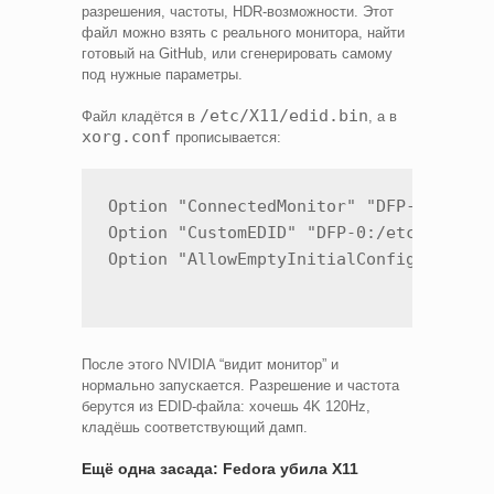
разрешения, частоты, HDR-возможности. Этот
файл можно взять с реального монитора, найти
готовый на GitHub, или сгенерировать самому
под нужные параметры.
/etc/X11/edid.bin
Файл кладётся в
, а в
xorg.conf
прописывается:
Option "ConnectedMonitor" "DFP-0"

Option "CustomEDID" "DFP-0:/etc/X11/edi
После этого NVIDIA “видит монитор” и
нормально запускается. Разрешение и частота
берутся из EDID-файла: хочешь 4K 120Hz,
кладёшь соответствующий дамп.
Ещё одна засада: Fedora убила X11