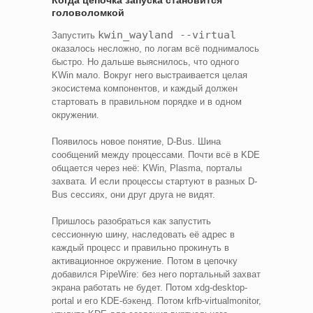
Когда цепочка запуска становится
головоломкой
kwin_wayland --virtual
Запустить
оказалось несложно, по логам всё поднималось
быстро. Но дальше выяснилось, что одного
KWin мало. Вокруг него выстраивается целая
экосистема компонентов, и каждый должен
стартовать в правильном порядке и в одном
окружении.
Появилось новое понятие, D-Bus. Шина
сообщений между процессами. Почти всё в KDE
общается через неё: KWin, Plasma, порталы
захвата. И если процессы стартуют в разных D-
Bus сессиях, они друг друга не видят.
Пришлось разобраться как запустить
сессионную шину, наследовать её адрес в
каждый процесс и правильно прокинуть в
активационное окружение. Потом в цепочку
добавился PipeWire: без него портальный захват
экрана работать не будет. Потом xdg-desktop-
portal и его KDE-бэкенд. Потом krfb-virtualmonitor,