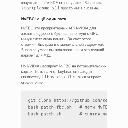
запустить в нём KDE не получится: бинарника
startplasma-x11
просто нет в системе.
NvFBC: ещё один патч
NvFBC это проприетарный API NVIDIA для
захвата кадрового буфера напрямую с GPU,
минуя системную память. За счёт этого
стриминг быстрый и с минимальной задержкой.
Sunshine умеет им пользоваться, и это лучший
вариант для X11.
Но NVIDIA блокирует NvFBC на потребительских
картах. Есть патч от keylase: он находит
libnvidia-fbc.so
библиотеку
и убирает
ограничение:
git clone https://github.com/keylase/nv
bash patch-fbc.sh   # патч NvFBC
