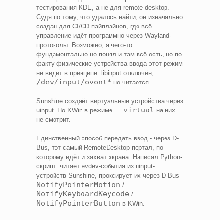
тестирования KDE, а не для remote desktop.
Судя по тому, что удалось найти, он изначально
создан для CI/CD-пайплайнов, где всё
управление идёт программно через Wayland-
протоколы. Возможно, я чего-то
фундаментально не понял и там всё есть, но по
факту физические устройства ввода этот режим
не видит в принципе: libinput отключён,
/dev/input/event*
не читается.
Sunshine создаёт виртуальные устройства через
--virtual
uinput. Но KWin в режиме
на них
не смотрит.
Единственный способ передать ввод - через D-
Bus, тот самый RemoteDesktop портал, по
которому идёт и захват экрана. Написал Python-
скрипт: читает evdev-события из uinput-
устройств Sunshine, проксирует их через D-Bus
NotifyPointerMotion
/
NotifyKeyboardKeycode
/
NotifyPointerButton
в KWin.