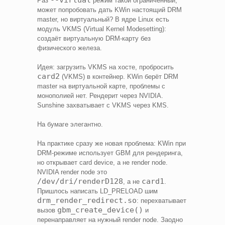
--virtual
Раз
режим такой ограниченный,
может попробовать дать KWin настоящий DRM
master, но виртуальный? В ядре Linux есть
модуль VKMS (Virtual Kernel Modesetting):
создаёт виртуальную DRM-карту без
физического железа.
Идея: загрузить VKMS на хосте, пробросить
card2
(VKMS) в контейнер. KWin берёт DRM
master на виртуальной карте, проблемы с
монополией нет. Рендерит через NVIDIA.
Sunshine захватывает с VKMS через KMS.
На бумаге элегантно.
На практике сразу же новая проблема: KWin при
DRM-режиме использует GBM для рендеринга,
но открывает card device, а не render node.
NVIDIA render node это
/dev/dri/renderD128
card1
, а не
.
Пришлось написать LD_PRELOAD шим
drm_render_redirect.so
: перехватывает
gbm_create_device()
вызов
и
перенаправляет на нужный render node. Заодно