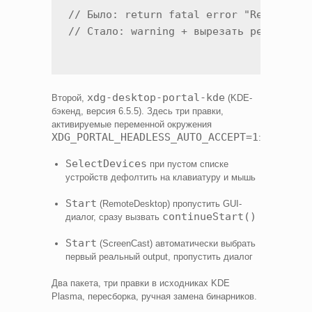
// Было: return fatal error "Remote des
xdg-desktop-portal-kde
Второй,
(KDE-
бэкенд, версия 6.5.5). Здесь три правки,
активируемые переменной окружения
XDG_PORTAL_HEADLESS_AUTO_ACCEPT=1
:
SelectDevices
при пустом списке
устройств дефолтить на клавиатуру и мышь
Start
(RemoteDesktop) пропустить GUI-
continueStart()
диалог, сразу вызвать
Start
(ScreenCast) автоматически выбрать
первый реальный output, пропустить диалог
Два пакета, три правки в исходниках KDE
Plasma, пересборка, ручная замена бинарников.