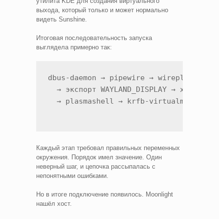
утилита KDE для создания виртуального
выхода, который только и может нормально
видеть Sunshine.
Итоговая последовательность запуска
выглядела примерно так:
dbus-daemon → pipewire → wireplumber → 
  → экспорт WAYLAND_DISPLAY → xdg-deskt
Каждый этап требовал правильных переменных
окружения. Порядок имел значение. Один
неверный шаг, и цепочка рассыпалась с
непонятными ошибками.
Но в итоге подключение появилось. Moonlight
нашёл хост.