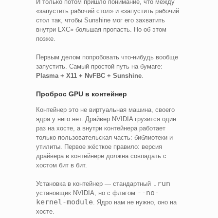
И только потом пришло понимание, что между
«запустить рабочий стол» и «запустить рабочий
стол так, чтобы Sunshine мог его захватить
внутри LXC» большая пропасть. Но об этом
позже.
Первым делом попробовать что-нибудь вообще
запустить. Самый простой путь на бумаге:
Plasma + X11 + NvFBC + Sunshine
.
Проброс GPU в контейнер
Контейнер это не виртуальная машина, своего
ядра у него нет. Драйвер NVIDIA грузится один
раз на хосте, а внутри контейнера работает
только пользовательская часть: библиотеки и
утилиты. Первое жёсткое правило: версия
драйвера в контейнере должна совпадать с
хостом бит в бит.
.run
Установка в контейнер — стандартный
--no-
установщик NVIDIA, но с флагом
kernel-module
. Ядро нам не нужно, оно на
хосте.