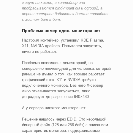
живут на хосте, в контейнер они
пробрасываются bind-mount’ом и cgroup2, а
версия userspace-библиотек должна совпадать
с хостом бит в бит.
Проблема номер один: монитора нет
Настроил контейнер, установил KDE Plasma,
X11, NVIDIA драйвер. Попытался запустить,
ничего не работает.
Проблема оказалась элементарной, но
совершенно неочевидной для человека, который
раньше не думал о том, как вообще работает
графический стек: X11 и NVIDIA требуют
подключённого монитора. Без него X-сервер
либо отказывается запускаться, либо
деградирует до разрешения 640×480.
А у сервера никакого монитора нет.
Решение нашлось через EDID. Это небольшой
бинарный файл (128 или 256 байт) с описанием
характеристик монитора: поддерживаемые