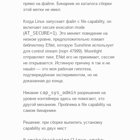
прямо на файле. Бинарник из каталога сборки
этой метки не имел.
Когда Linux запускает файл с file capability, он
включает secure execution mode
AT_SECURE=1
(
). Это меняет поведение на
низком уровне, предположительно ломает
библиотеку ENet, которую Sunshine использует
для control stream (порт 47999). Moonlight
отправляет пинг, ENet его не принимает, сессия
не открывается. Истинную причину я так и не
нашёл — это моя рабочая гипотеза,
подтверждённая экспериментом, но не
доказанная до конца.
cap_sys_admin
Никакие
разрешения на
уровне контейнера здесь не помогают, это
другой механизм. Проблема в file capability на
самом бинарнике.
Решение: при сборке выпилить установку
capability из двух мест:
cmake/packaging/linux.cmake