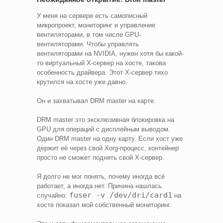
У меня на сервере есть самописный
микропроект, мониторинг и управление
вентиляторами, в том числе GPU-
вентиляторами. Чтобы управлять
вентиляторами на NVIDIA, нужен хотя бы какой-
то виртуальный X-сервер на хосте, такова
особенность драйвера. Этот X-сервер тихо
крутился на хосте уже давно.
Он и захватывал DRM master на карте.
DRM master это эксклюзивная блокировка на
GPU для операций с дисплейным выводом.
Один DRM master на одну карту. Если хост уже
держит её через свой Xorg-процесс, контейнер
просто не сможет поднять свой X-сервер.
Я долго не мог понять, почему иногда всё
работает, а иногда нет. Причина нашлась
fuser -v /dev/dri/card1
случайно:
на
хосте показал мой собственный мониторинг.