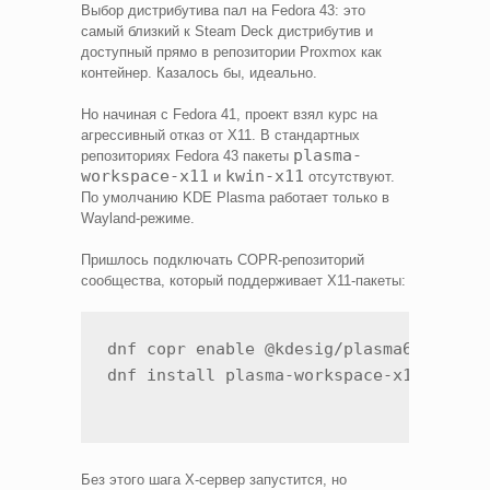
Выбор дистрибутива пал на Fedora 43: это
самый близкий к Steam Deck дистрибутив и
доступный прямо в репозитории Proxmox как
контейнер. Казалось бы, идеально.
Но начиная с Fedora 41, проект взял курс на
агрессивный отказ от X11. В стандартных
plasma-
репозиториях Fedora 43 пакеты
workspace-x11
kwin-x11
и
отсутствуют.
По умолчанию KDE Plasma работает только в
Wayland-режиме.
Пришлось подключать COPR-репозиторий
сообщества, который поддерживает X11-пакеты:
dnf copr enable @kdesig/plasma6-x11-uns
Без этого шага X-сервер запустится, но