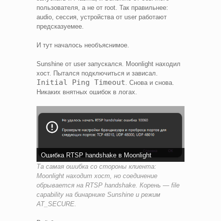
пользователя, а не от root. Так правильнее:
audio, сессия, устройства от user работают
предсказуемее.
И тут началось необъяснимое.
Sunshine от user запускался. Moonlight находил
хост. Пытался подключиться и зависал.
Initial Ping Timeout
. Снова и снова.
Никаких внятных ошибок в логах.
Ошибка RTSP handshake в Moonlight
Та самая ошибка со стороны клиента:
Moonlight находит хост, но соединение
обрывается на RTSP handshake. Корень — file
capability на бинарнике Sunshine и режим
AT_SECURE.