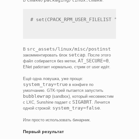
В
:
src_assets/linux/misc/postinst
В
setcap
закомментировать блок
. После этого
AT_SECURE=0
файл собирается без метки,
,
ENet работает нормально, стрим от user идёт.
Ещё одна ловушка, уже проще:
system_tray=true
в конфиге по
умолчанию. GTK-трей пытается запустить
bubblewrap
(sandbox), который несовместим
SIGABRT
с LXC, Sunshine падает с
. Лечится
system_tray=false
одной строкой:
.
Или просто использовать бинарник.
Первый результат