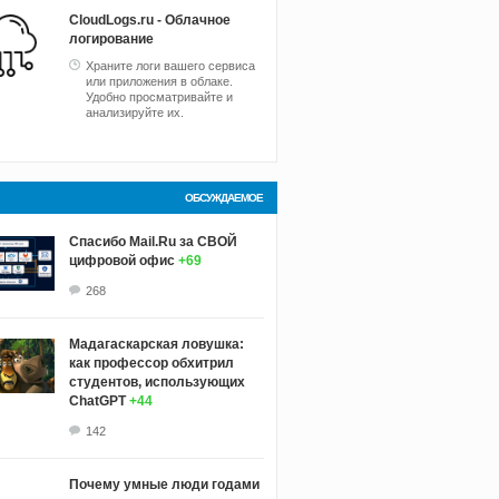
CloudLogs.ru - Облачное
логирование
Храните логи вашего сервиса
или приложения в облаке.
Удобно просматривайте и
анализируйте их.
ОБСУЖДАЕМОЕ
Спасибо Mail.Ru за СВОЙ
цифровой офис
+69
268
Мадагаскарская ловушка:
как профессор обхитрил
студентов, использующих
ChatGPT
+44
142
Почему умные люди годами