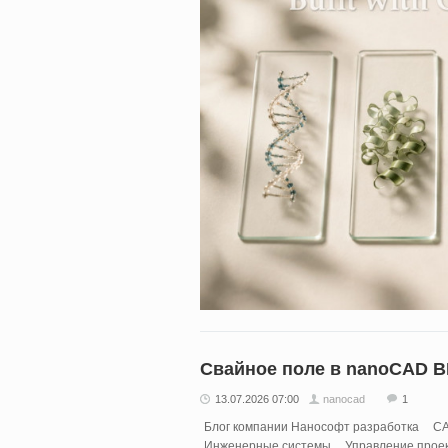
Свайное поле в nanoCAD B
13.07.2026 07:00
nanocad
1
Блог компании Нанософт разработка
C
Инженерные системы
Управление прое