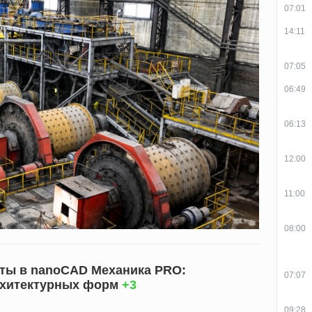
07:01
14:11
07:05
06:49
06:13
12:00
11:00
08:00
ты в nanoCAD Механика PRO:
07:07
рхитектурных форм
+3
09:28