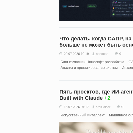
Что делать, когда САПР, н
больше не может быть осн
20.07.2026 10:19
nanocad
0
Блог компании Нанософт разработка
C
Анализ и проектирование систем
Инжен
Пять проектов, где ИИ-аге
Built with Claude
+2
18.07.2026 07:17
stas-clear
0
Искусственный интеллект
Машинное об