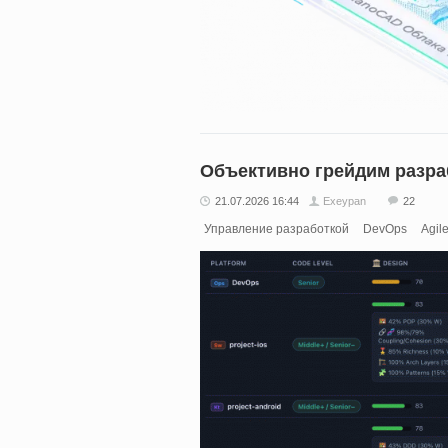
Объективно грейдим разра
21.07.2026 16:44
Exeypan
22
Управление разработкой
DevOps
Agil