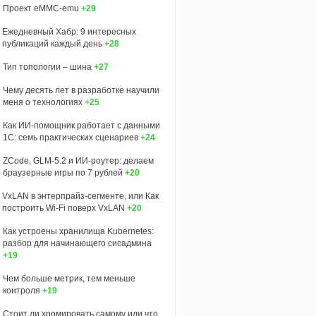
Проект eMMC-emu
+29
Ежедневный Хабр: 9 интересных
публикаций каждый день
+28
Тип топологии – шина
+27
Чему десять лет в разработке научили
меня о технологиях
+25
Как ИИ-помощник работает с данными
1С: семь практических сценариев
+24
ZCode, GLM-5.2 и ИИ-роутер: делаем
браузерные игры по 7 рублей
+20
VxLAN в энтерпрайз-сегменте, или Как
построить Wi-Fi поверх VxLAN
+20
Как устроены хранилища Kubernetes:
разбор для начинающего сисадмина
+19
Чем больше метрик, тем меньше
контроля
+19
Стоит ли хромировать самому или что