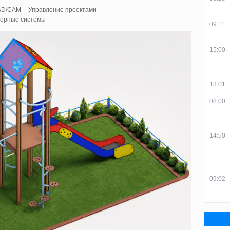
AD/CAM
Управление проектами
ерные системы
09:11
15:00
13:01
08:00
14:50
09:02