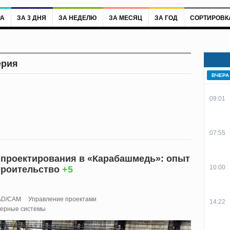
РА
ЗА 3 ДНЯ
ЗА НЕДЕЛЮ
ЗА МЕСЯЦ
ЗА ГОД
СОРТИРОВК
ерия
ВЧЕРА
09:01
07:55
проектирования в «Карабашмедь»: опыт
10:00
троительство
+5
AD/CAM
Управление проектами
14:22
ерные системы