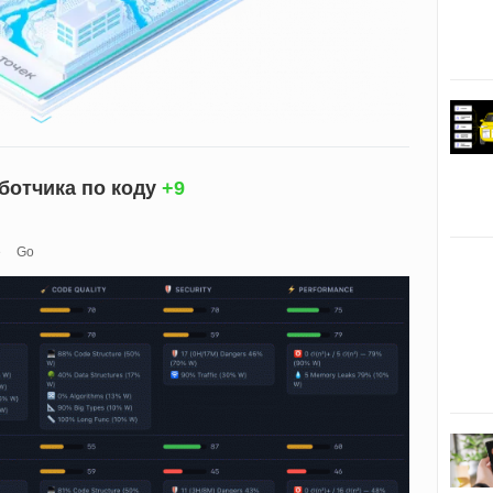
ботчика по коду
+9
e
Go