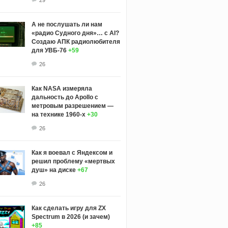
А не послушать ли нам
«радио Судного дня»… с AI?
Создаю АПК радиолюбителя
для УВБ-76
+59
26
Как NASA измеряла
дальность до Apollo с
метровым разрешением —
на технике 1960-х
+30
26
Как я воевал с Яндексом и
решил проблему «мертвых
душ» на диске
+67
26
Как сделать игру для ZX
Spectrum в 2026 (и зачем)
+85