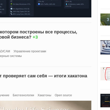
а котором построены все процессы,
овой бизнеса?
+3
AD/CAM
Управление проектами
ерные системы
нт проверяет сам себя — итоги хакатона
учение
Биотехнологии
Хакатоны
Open source