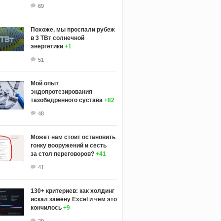
69
Похоже, мы проспали рубеж
в 3 ТВт солнечной
энергетики
+1
51
Мой опыт
эндопротезирования
тазобедренного сустава
+82
48
Может нам стоит остановить
гонку вооружений и сесть
за стол переговоров?
+41
41
130+ критериев: как холдинг
искал замену Excel и чем это
кончилось
+9
29