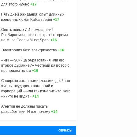
для этого нужно
+17
Пять дней ожидания: опыт длинных
временных окон Kafka stream
+17
Опять новые ИИ-помощники?
Разбираемся, стоит ли тратить время
на Muse Code и Muse Spark
+16
Электролиз без* электричества
+16
«ИИ — убийца образования или его
второе дыхание?» Честный разговор с
преподавателем
+16
С широко закрытыми глазами: двойная
жизнь государств, компаний и
корпораций —или как измерить то, чего
«никто не видит»
+14
Агентов не должны писать
разработчики. И вот почему
+14
СЕРВИСЫ