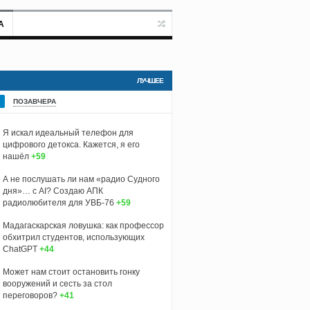
А
ЛУЧШЕЕ
ПОЗАВЧЕРА
Я искал идеальный телефон для
цифрового детокса. Кажется, я его
нашёл
+59
А не послушать ли нам «радио Судного
дня»… с AI? Создаю АПК
радиолюбителя для УВБ-76
+59
Мадагаскарская ловушка: как профессор
обхитрил студентов, использующих
ChatGPT
+44
Может нам стоит остановить гонку
вооружений и сесть за стол
переговоров?
+41