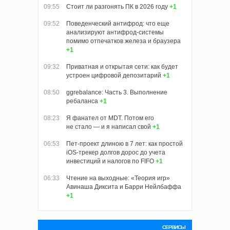
09:55
Стоит ли разгонять ПК в 2026 году
+1
09:52
Поведенческий антифрод: что еще
анализируют антифрод-системы
помимо отпечатков железа и браузера
+1
09:32
Приватная и открытая сети: как будет
устроен цифровой депозитарий
+1
08:50
ggrebalance: Часть 3. Выполнение
ребаланса
+1
08:23
Я фанател от MDT. Потом его
не стало — и я написал свой
+1
06:53
Пет-проект длиною в 7 лет: как простой
iOS-трекер долгов дорос до учета
инвестиций и налогов по FIFO
+1
06:33
Чтение на выходные: «Теория игр»
Авинаша Диксита и Барри Нейлбаффа
+1
СЕРВИСЫ