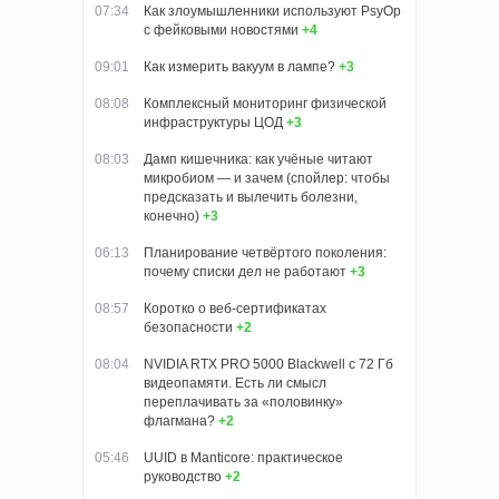
07:34
Как злоумышленники используют PsyOp
с фейковыми новостями
+4
09:01
Как измерить вакуум в лампе?
+3
08:08
Комплексный мониторинг физической
инфраструктуры ЦОД
+3
08:03
Дамп кишечника: как учёные читают
микробиом — и зачем (спойлер: чтобы
предсказать и вылечить болезни,
конечно)
+3
06:13
Планирование четвёртого поколения:
почему списки дел не работают
+3
08:57
Коротко о веб-сертификатах
безопасности
+2
08:04
NVIDIA RTX PRO 5000 Blackwell с 72 Гб
видеопамяти. Есть ли смысл
переплачивать за «половинку»
флагмана?
+2
05:46
UUID в Manticore: практическое
руководство
+2