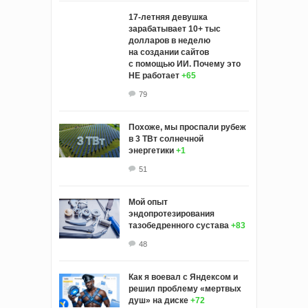
17-летняя девушка
зарабатывает 10+ тыс
долларов в неделю
на создании сайтов
с помощью ИИ. Почему это
НЕ работает
+65
79
Похоже, мы проспали рубеж
в 3 ТВт солнечной
энергетики
+1
51
Мой опыт
эндопротезирования
тазобедренного сустава
+83
48
Как я воевал с Яндексом и
решил проблему «мертвых
душ» на диске
+72