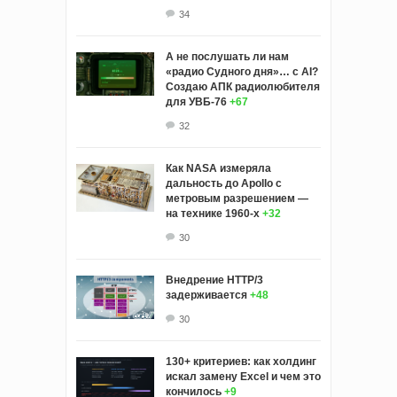
34
А не послушать ли нам
«радио Судного дня»… с AI?
Создаю АПК радиолюбителя
для УВБ-76
+67
32
Как NASA измеряла
дальность до Apollo с
метровым разрешением —
на технике 1960-х
+32
30
Внедрение HTTP/3
задерживается
+48
30
130+ критериев: как холдинг
искал замену Excel и чем это
кончилось
+9