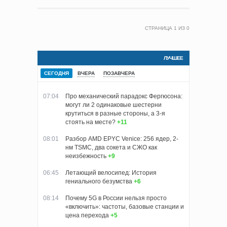
СТРАНИЦА
1
ИЗ
0
ЛУЧШЕЕ
СЕГОДНЯ
ВЧЕРА
ПОЗАВЧЕРА
07:04
Про механический парадокс Фергюсона:
могут ли 2 одинаковые шестерни
крутиться в разные стороны, а 3-я
стоять на месте?
+11
08:01
Разбор AMD EPYC Venice: 256 ядер, 2-
нм TSMC, два сокета и СЖО как
неизбежность
+9
06:45
Летающий велосипед: История
гениального безумства
+6
08:14
Почему 5G в России нельзя просто
«включить»: частоты, базовые станции и
цена перехода
+5