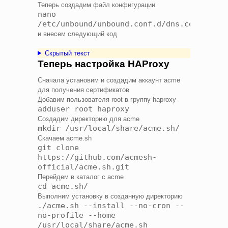
Теперь создадим файл конфигурации
nano
/etc/unbound/unbound.conf.d/dns.conf
и внесем следующий код
Скрытый текст
Теперь настройка HAProxy
Сначала установим и создадим аккаунт acme
для получения сертификатов
Добавим пользователя root в группу haproxy
adduser root haproxy
Создадим директорию для acme
mkdir /usr/local/share/acme.sh/
Скачаем acme.sh
git clone
https://github.com/acmesh-
official/acme.sh.git
Перейдем в каталог с acme
cd acme.sh/
Выполним установку в созданную директорию
./acme.sh --install --no-cron --
no-profile --home
/usr/local/share/acme.sh