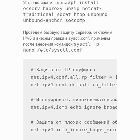
apt install
Устанавливаем пакеты
ocserv haproxy unzip netcat-
traditional socat htop unbound
unbound-anchor seccomp
Проведем базовую защиту сервера, отключим
IPv6 и внесем правки в sysctl.conf, применим
sysctl -p
после внесения командой
nano /etc/sysctl.conf
# Защита от IP-спуфинга

net.ipv4.conf.all.rp_filter = 1

net.ipv4.conf.default.rp_filter = 1

# Игнорировать широковещательные запрос
net.ipv4.icmp_echo_ignore_broadcasts = 
# Защита от плохих сообщений об ошибках
net.ipv4.icmp_ignore_bogus_error_respon