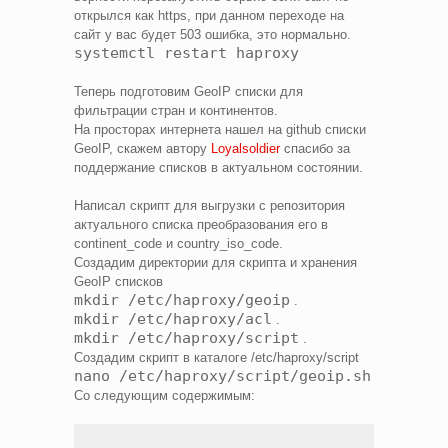
открылся как https, при данном переходе на
сайт у вас будет 503 ошибка, это нормально.
systemctl restart haproxy
Теперь подготовим GeoIP списки для
фильтрации стран и континентов.
На просторах интернета нашел на github списки
GeoIP, скажем автору
Loyalsoldier
спасибо за
поддержание списков в актуальном состоянии.
Написал скрипт для выгрузки с репозитория
актуального списка преобразования его в
continent_code и country_iso_code.
Создадим директории для скрипта и хранения
GeoIP списков
mkdir /etc/haproxy/geoip
.
mkdir /etc/haproxy/acl
.
mkdir /etc/haproxy/script
.
Создадим скрипт в каталоге /etc/haproxy/script
nano /etc/haproxy/script/geoip.sh
Со следующим содержимым: