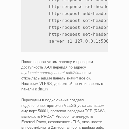
        http-response set-header X-Fram
        http-request add-header X-Real-
        http-request set-header Host %[
        http-request set-header X-Forwa
        http-request set-header X-Forwa
        server s1 127.0.0.1:50000 chec
После перезапустим haproxy и проверим
доступность X-UI перейдя по адресу
mydomain.com/my-secret-path2/xui
если
открылась админ панель значит все ок.
Настроим VLESS, дефолтый логин и пароль от
admin
панели
Переходим в подключения создаем
подключение, протокол VLESS устанавливаем
ему порт 50001, протокол передачи TCP (RAW),
включаете PROXY Protocol, активируете
External Proxy, безопасность TLS, указываете
sni сертификата 2.mydomain.com, шифры auto,