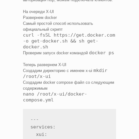
На очереди X-UI
Развернем docker
Самый простой способ использовать
официальный скрипт
curl -fsSL https://get.docker.com
-o get-docker.sh && sh get-
docker.sh
docker ps
Проверим запуск docker командой
Теперь развернем X-UI
mkdir
Создадим директорию с именем x-ui
/root/x-ui
Создадим docker compose файл со следующим
содержимым
nano /root/x-ui/docker-
compose.yml
---

services:

  xui:
