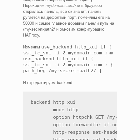
Переходим
mydomain.com/xui
в браузере
открылась панель, все ок значит, панель
ругается на дефолтый порт, поменяем его на
50000 и самое главное добавим панели путь на
/my-secret-path2/ и обновим конфигурацию
HAProxy.
use_backend http_xui if {
Изменим
ssl_fc_sni -i 2.mydomain.com }
на
use_backend http_xui if {
ssl_fc_sni -i 2.mydomain.com } {
path_beg /my-secret-path2/ }
И отредактируем backend
backend http_xui

        mode http

        option httpchk GET /my-secret-p
        option forwardfor if-none

        http-response set-header X-Cont
        http-response set-header X-XSS-