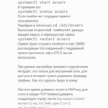
systemctl start ocserv
И проверим его
systemctl status ocserv
Если ошибок нет создадим первого
пользователя
cd /etc/ocserv
Перейдем в /etc/ocserv
ocpasswd nameuser
Выполним
дважды
введем пароль и перезапустим сервис
systemctl restart ocserv
Сервис будет слушать localhost и порт 29999
для входящих tcp соединений с поддержкой
прокси протокола, udp и DTLS мы не
используем.
При данных настройках внешнего подключения
не будет, это только для внутренней сети, для
доступа в интернет нужно разрешить форвард
трафика. Как это сделать будет в конце.
Настало время добавить ocserv в HAProxy для
этого в секции TCP frontend добавить
следующую строку после
tcp-request content
accept if { req_ssl_hello_type 1 } or !{
req_ssl_hello_type 1 }