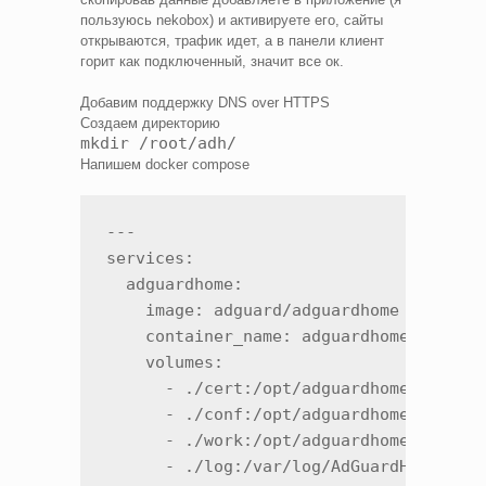
пользуюсь nekobox) и активируете его, сайты
открываются, трафик идет, а в панели клиент
горит как подключенный, значит все ок.
Добавим поддержку DNS over HTTPS
Создаем директорию
mkdir /root/adh/
Напишем docker compose
---

services:

  adguardhome:

    image: adguard/adguardhome

    container_name: adguardhome

    volumes:

      - ./cert:/opt/adguardhome/cert

      - ./conf:/opt/adguardhome/conf

      - ./work:/opt/adguardhome/work

      - ./log:/var/log/AdGuardHome
