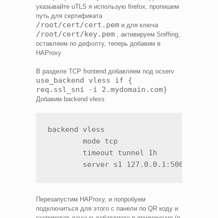
указывайте uTLS я использую firefox, пропишем
путь для сертификата
/root/cert/cert.pem
и для ключа
/root/cert/key.pem
, активируем Sniffing,
оставляем по дефолту, теперь добавим в
HAProxy
В разделе TCP frontend добавляем под ocserv
use_backend vless if {
req.ssl_sni -i 2.mydomain.com}
Добавим backend vless
backend vless

        mode tcp

        timeout tunnel 1h

        server s1 127.0.0.1:50001 send
Перезапустим HAProxy, и попробуем
подключиться для этого с панели по QR коду и
скопировав данные добавляете в приложение (я