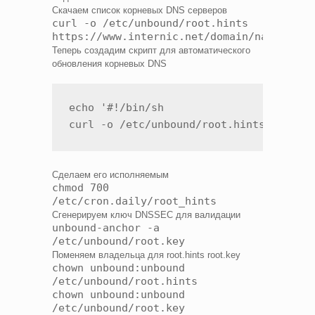
Скачаем список корневых DNS серверов
curl -o /etc/unbound/root.hints
https://www.internic.net/domain/named.cac
Теперь создадим скрипт для автоматического
обновления корневых DNS
echo '#!/bin/sh

curl -o /etc/unbound/root.hints https:
Сделаем его исполняемым
chmod 700
/etc/cron.daily/root_hints
Сгенерируем ключ DNSSEC для валидации
unbound-anchor -a
/etc/unbound/root.key
Поменяем владельца для root.hints root.key
chown unbound:unbound
/etc/unbound/root.hints
chown unbound:unbound
/etc/unbound/root.key