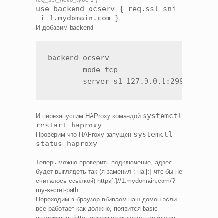
use_backend ocserv { req.ssl_sni
-i 1.mydomain.com }
И добавим backend
backend ocserv

        mode tcp

        server s1 127.0.0.1:29999 send
systemctl
И перезапустим HAProxy командой
restart haproxy
systemctl
Проверим что HAProxy запущен
status haproxy
Теперь можно проверить подключение, адрес
будет выглядеть так (я заменил : на [:] что бы не
считалось ссылкой) https[:]//1.mydomain.com/?
my-secret-path
Переходим в браузер вбиваем наш домен если
все работает как должно, появится basic
авторизация http, можем подключать клиентов.