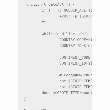
function CreateAcl () {

        if [ ! -d $GEOIP_ACL ]; then

                mkdir -p $GEOIP_ACL

        fi

        while read line; do

                COUNTRY_CODE=$(echo $li
                COUNTRY_ID=$(echo $line
                CONTINENT_CODE=$(echo $
                CONTINENT_ID=$(echo $li
                # Создадим списки

                cat $GEOIP_TEMP/ips.csv
                cat $GEOIP_TEMP/ips.csv
        done <$GEOIP_TEMP/countres.csv

}
