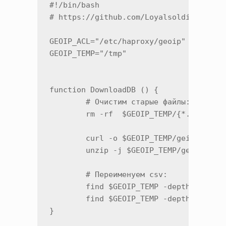
#!/bin/bash

# https://github.com/Loyalsoldier/geoip
GEOIP_ACL="/etc/haproxy/geoip"

GEOIP_TEMP="/tmp"

function DownloadDB () {

        # Очистим старые файлы:

        rm -rf  $GEOIP_TEMP/{*.csv,*.zi
        curl -o $GEOIP_TEMP/geip_csv.zi
        unzip -j $GEOIP_TEMP/geip_csv.z
        # Переименуем csv:

        find $GEOIP_TEMP -depth -type f
        find $GEOIP_TEMP -depth -type f
}
