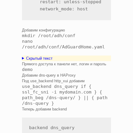
    restart: unless-stopped

    network_mode: host
Добавим конфигурацию
mkdir /root/adh/conf
nano
/root/adh/conf/AdGuardHome.yaml
Скрытый текст
Прямого доступа к панели нет, логин и пароль
demo
Добавим dns-query в HAProxy
Под use_backend http_xui добавим
use_backend dns_query if {
ssl_fc_sni -i mydomain.com } {
path_beg /dns-query/ } || { path
/dns-query }
Теперь добавим backend
backend dns_query
