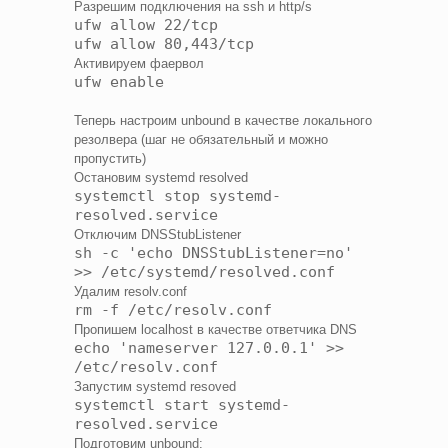
Разрешим подключения на ssh и http/s
ufw allow 22/tcp
ufw allow 80,443/tcp
Активируем фаервол
ufw enable
Теперь настроим unbound в качестве локального
резолвера (шаг не обязательный и можно
пропустить)
Остановим systemd resolved
systemctl stop systemd-
resolved.service
Отключим DNSStubListener
sh -c 'echo DNSStubListener=no'
>> /etc/systemd/resolved.conf
Удалим resolv.conf
rm -f /etc/resolv.conf
Пропишем localhost в качестве ответчика DNS
echo 'nameserver 127.0.0.1' >>
/etc/resolv.conf
Запустим systemd resoved
systemctl start systemd-
resolved.service
Подготовим unbound: