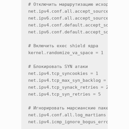
# Отключить маршрутизацию исходных паке
net.ipv4.conf.all.accept_source_route =
net.ipv6.conf.all.accept_source_route =
net.ipv4.conf.default.accept_source_rou
net.ipv6.conf.default.accept_source_rou
# Включить exec shield ядра

kernel.randomize_va_space = 1

# Блокировать SYN атаки

net.ipv4.tcp_syncookies = 1

net.ipv4.tcp_max_syn_backlog = 2048

net.ipv4.tcp_synack_retries = 2

net.ipv4.tcp_syn_retries = 5

# Игнорировать марсианские пакеты

net.ipv4.conf.all.log_martians = 1

net.ipv4.icmp_ignore_bogus_error_respon