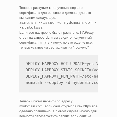
Теперь приступим к получению первого
сертификата для основного домена, для это
выполним следующее:
acme.sh --issue -d mydomain.com -
-stateless
Если все настроено было правильно, HAProxy
ответ на запрос LE и вы увидите полученный
сертификат, и путь к нему, но это еще не все,
теперь установим сертификат на "горячую"
DEPLOY_HAPROXY_HOT_UPDATE=yes \

DEPLOY_HAPROXY_STATS_SOCKET=/var/run/ha
DEPLOY_HAPROXY_PEM_PATH=/etc/haproxy/ce
acme.sh --deploy -d mydomain.com --dep
Теперь можем перейти по адресу
mydomain.com, если сайт открылся как https все
сделано правильно, в любом случае можно для
верности перезапустить сервис если сайт не