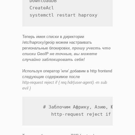
DownloadDB

CreateAcl

systemctl restart haproxy
Теперь имея списки в директории
/etc/haproxy/geoip можем настраивать
региональные блокировки,
прошу учесть что
списки GeoIP не точные, вы можете
случайно заблокировать себя!
Используя оператор 'или' добавим в http frontend
следующие содержимое после
http-request reject
if { req.hdr(user-agent) -m sub
evil }
     # Заблочим Африку, Азию, Южную Аме
        http-request reject if { src -