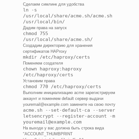
Сделаем симлинк для удобства
ln -s
/usr/local/share/acme.sh/acme.sh
/usr/local/bin/
Дадим права на запуск
chmod 755
/usr/local/share/acme.sh/
Создадим директорию для хранения
сертификатов HAProxy
mkdir /etc/haproxy/certs
Поменяем создателя
chown haproxy:haproxy
/etc/haproxy/certs
Установим права
chmod 770 /etc/haproxy/certs
Выполним инициализацию acme зарегистрируем
аккаунт и поменяем default сервер выдачи
youremail@example.com замените на свою почту
acme.sh --set-default-ca --server
letsencrypt --register-account -m
youremail@example.com
На выходе у вас должна быть строка вида
"ACCOUNT_THUMBPRINT