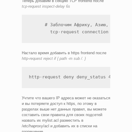
Теперь добавим в секцию TCP frontend после
tcp-request inspect-delay 6s
      # Заблочим Африку, Азию, Южную/Се
        tcp-request connection reject 
Настало время добавить в https frontend после
http-request reject
if { path -m sub /. }
http-request deny deny_status 403 if !
Учтите что вашего IP адреса может не оказаться
и вы потеряете доступ к https, по этому в
разделах выше нет данных правил, вы можете
составить свои правила для своих подсетей
назвать их mylist.acl разместить в
/etc/haproxy/acl и добавить их в списки на
разрешение