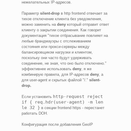
нежелательных IP-адресов.
Параметр
silent-drop
в http frontend отвечает за
тихое отключение клиента без уведомления,
можно заменить на
deny
который отправит ответ
клиенту о закрытии соединения. Как говорит
документация "тихое отбрасывание повлияет на
любые брандмауэры с отслеживанием
состояния или прокси-серверы между
балансировщиком нагрузки и клиентом,
поскольку они часто будут удерживать
соединение, не зная, что оно было отключено."
эффективнее использовать
deny
, я же
комбинирую правила, для IP-адресов
deny
, а
для user-agent и скрытых файлой "/."
silent-
drop.
http-request reject
Если установить
if { req.hdr(user-agent) -m len
le 32 }
в секции frontend https - перестанет
работать DOH.
Конфигурация после добавления GeoIP