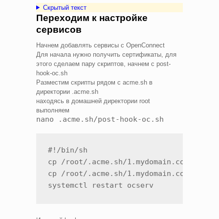
Скрытый текст
Переходим к настройке
сервисов
Начнем добавлять сервисы с OpenConnect
Для начала нужно получить сертификаты, для
этого сделаем пару скриптов, начнем с post-
hook-oc.sh
Разместим скрипты рядом с acme.sh в
директории .acme.sh
находясь в домашней директории root
выполняем
nano .acme.sh/post-hook-oc.sh
#!/bin/sh

cp /root/.acme.sh/1.mydomain.com_ecc/fu
cp /root/.acme.sh/1.mydomain.com_ecc/1.
systemctl restart ocserv