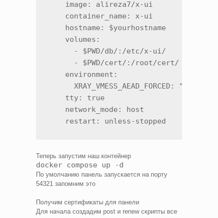
    image: alireza7/x-ui

    container_name: x-ui

    hostname: $yourhostname

    volumes:

      - $PWD/db/:/etc/x-ui/

      - $PWD/cert/:/root/cert/

    environment:

      XRAY_VMESS_AEAD_FORCED: "false"

    tty: true

    network_mode: host

    restart: unless-stopped
Теперь запустим наш контейнер
docker compose up -d
По умолчанию панель запускается на порту
54321 запомним это
Получим сертификаты для панели
Для начала создадим post и renew скрипты все