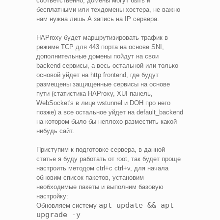
соответственно, домены могут быть и
бесплатными или техдомены хостера, не важно
нам нужна лишь А запись на IP сервера.
HAProxy будет маршрутизировать трафик в
режиме TCP для 443 порта на основе SNI,
дополнительные домены пойдут на свои
backend сервисы, а весь остальной или только
основой уйдет на http frontend, где будут
размещены защищенные сервисы на основе
пути (статистика HAProxy, XUI панель,
WebSocket's в лице wstunnel и DOH про него
позже) а все остальное уйдет на default_backend
на котором было бы неплохо разместить какой
нибудь сайт.
Приступим к подготовке сервера, в данной
статье я буду работать от root, так будет проще
настроить методом ctrl+c ctrl+v, для начала
обновим список пакетов, установим
необходимые пакеты и выполним базовую
настройку:
apt update && apt
Обновляем систему
upgrade -y