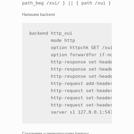
path_beg /xui/ } || { path /xui }
Напишем backend
backend http_xui

        mode http

        option httpchk GET /xui/

        option forwardfor if-none

        http-response set-header X-Cont
        http-response set-header X-XSS-
        http-response set-header X-Fram
        http-request add-header X-Real-
        http-request set-header Host %[
        http-request set-header X-Forwa
        http-request set-header X-Forwa
        server s1 127.0.0.1:54321 chec
Сохраняем и перезапускаем haproxy.