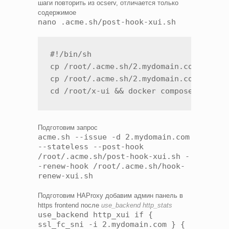
шаги повторить из ocserv, отличается только
содержимое
nano .acme.sh/post-hook-xui.sh
#!/bin/sh

cp /root/.acme.sh/2.mydomain.com_ecc/fu
cp /root/.acme.sh/2.mydomain.com_ecc/2.
cd /root/x-ui && docker compose down &
Подготовим запрос
acme.sh --issue -d 2.mydomain.com
--stateless --post-hook
/root/.acme.sh/post-hook-xui.sh -
-renew-hook /root/.acme.sh/hook-
renew-xui.sh
Подготовим HAProxy добавим админ панель в
https frontend после
use_backend http_stats
use_backend http_xui if {
ssl_fc_sni -i 2.mydomain.com } {