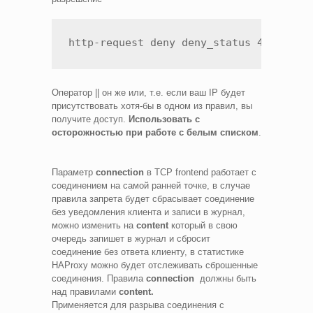
http-request deny deny_status 403 if !
Оператор || он же или, т.е. если ваш IP будет
присутствовать хотя-бы в одном из правил, вы
получите доступ.
Использовать с
осторожностью при работе с белым списком
.
Параметр
connection
в TCP frontend работает с
соединением на самой ранней точке, в случае
правила запрета будет сбрасывает соединение
без уведомления клиента и записи в журнал,
можно изменить на
content
который в свою
очередь запишет в журнал и сбросит
соединение без ответа клиенту, в статистике
HAProxy можно будет отслеживать сброшенные
соединения. Правила
connection
должны быть
над правилами
content.
Применяется для разрыва соединения с