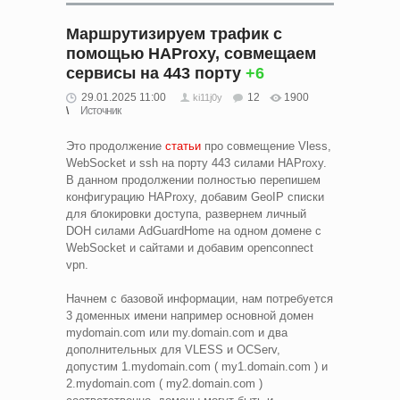
Маршрутизируем трафик с
помощью HAProxy, совмещаем
сервисы на 443 порту
+6
29.01.2025 11:00
12
1900
ki11j0y
Источник
Это продолжение
статьи
про совмещение Vless,
WebSocket и ssh на порту 443 силами HAProxy.
В данном продолжении полностью перепишем
конфигурацию HAProxy, добавим GeoIP списки
для блокировки доступа, развернем личный
DOH силами AdGuardHome на одном домене с
WebSocket и сайтами и добавим openconnect
vpn.
Начнем с базовой информации, нам потребуется
3 доменных имени например основной домен
mydomain.com или my.domain.com и два
дополнительных для VLESS и OCServ,
допустим 1.mydomain.com ( my1.domain.com ) и
2.mydomain.com ( my2.domain.com )