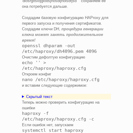
'diosrg8siojgiodsjhosdijhoisdfjsd' " сохраняем ее
она потребуется дальше.
Создадим базовую конфигурацию HAProxy для
первого запуска и получения сертификатов.
Создадим ключи DH,
процедура генерации
ключа может занять продолжительное
время!
openssl dhparam -out
/etc/haproxy/dh4096.pem 4096
Очистим дефолтую конфигурацию
echo '' >
/etc/haproxy/haproxy.cfg
Откроем конфиг
nano /etc/haproxy/haproxy.cfg
и вставим следующие содержимое:
Скрытый текст
Теперь можно проверить конфигурацию на
ошибки
haproxy -f
/etc/haproxy/haproxy.cfg -c
Если ошибок нет, запускаем
systemctl start haproxy