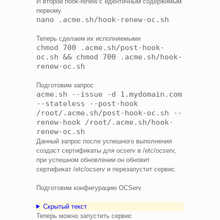
И второй hook-renew с идентичным содержимым
первому
nano .acme.sh/hook-renew-oc.sh
Теперь сделаем их исполняемыми
chmod 700 .acme.sh/post-hook-
oc.sh && chmod 700 .acme.sh/hook-
renew-oc.sh
Подготовим запрос
acme.sh --issue -d 1.mydomain.com
--stateless --post-hook
/root/.acme.sh/post-hook-oc.sh --
renew-hook /root/.acme.sh/hook-
renew-oc.sh
Данный запрос после успешного выполнения
создаст сертификаты для ocserv в /etc/ocserv,
при успешном обновлении он обновит
сертификат /etc/ocserv и перезапустит сервис.
Подготовим конфигурацию OCServ
Скрытый текст
Теперь можно запустить сервис