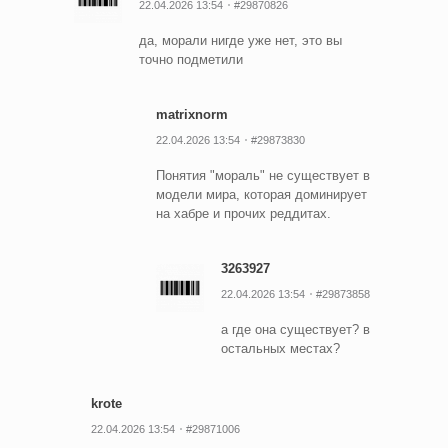
22.04.2026 13:54
#29870826
да, морали нигде уже нет, это вы
точно подметили
matrixnorm
22.04.2026 13:54
#29873830
Понятия "мораль" не существует в
модели мира, которая доминирует
на хабре и прочих реддитах.
3263927
22.04.2026 13:54
#29873858
а где она существует? в
остальных местах?
krote
22.04.2026 13:54
#29871006