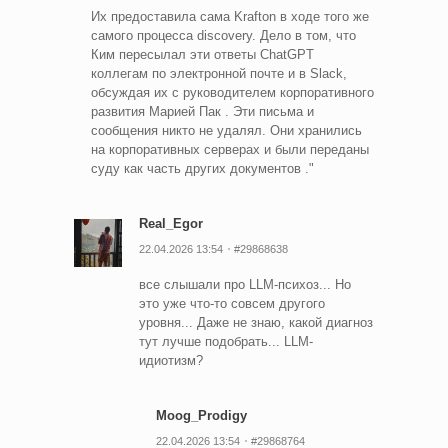
Их предоставила сама Krafton в ходе того же
самого процесса discovery. Дело в том, что
Ким пересылал эти ответы ChatGPT
коллегам по электронной почте и в Slack,
обсуждая их с руководителем корпоративного
развития Марией Пак . Эти письма и
сообщения никто не удалял. Они хранились
на корпоративных серверах и были переданы
суду как часть других документов ."
Real_Egor
22.04.2026 13:54
#29868638
все слышали про LLM-психоз... Но
это уже что-то совсем другого
уровня... Даже не знаю, какой диагноз
тут лучше подобрать... LLM-
идиотизм?
Moog_Prodigy
22.04.2026 13:54
#29868764