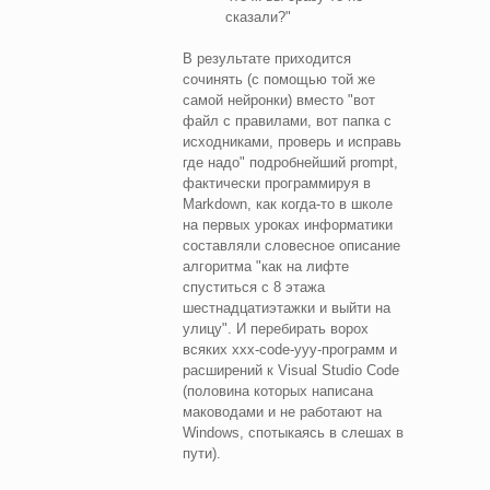
сказали?"
В результате приходится
сочинять (с помощью той же
самой нейронки) вместо "вот
файл с правилами, вот папка с
исходниками, проверь и исправь
где надо" подробнейший prompt,
фактически программируя в
Markdown, как когда-то в школе
на первых уроках информатики
составляли словесное описание
алгоритма "как на лифте
спуститься с 8 этажа
шестнадцатиэтажки и выйти на
улицу". И перебирать ворох
всяких xxx-code-yyy-программ и
расширений к Visual Studio Code
(половина которых написана
маководами и не работают на
Windows, спотыкаясь в слешах в
пути).