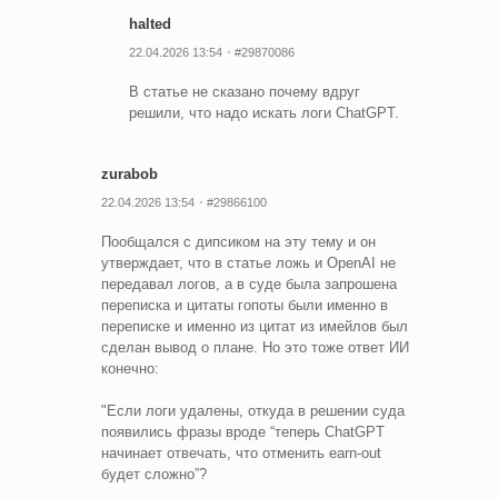
halted
22.04.2026 13:54
#29870086
В статье не сказано почему вдруг
решили, что надо искать логи ChatGPT.
zurabob
22.04.2026 13:54
#29866100
Пообщался с дипсиком на эту тему и он
утверждает, что в статье ложь и OpenAI не
передавал логов, а в суде была запрошена
переписка и цитаты гопоты были именно в
переписке и именно из цитат из имейлов был
сделан вывод о плане. Но это тоже ответ ИИ
конечно:
"Если логи удалены, откуда в решении суда
появились фразы вроде “теперь ChatGPT
начинает отвечать, что отменить earn-out
будет сложно”?