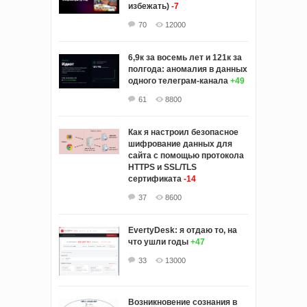
избежать)
-7
70
12000
6,9к за восемь лет и 121к за
полгода: аномалия в данных
одного телеграм-канала
+49
61
8800
Как я настроил безопасное
шифрование данных для
сайта с помощью протокола
HTTPS и SSL/TLS
сертификата
-14
37
8600
EvertyDesk: я отдаю то, на
что ушли годы
+47
33
13000
Возникновение сознания в