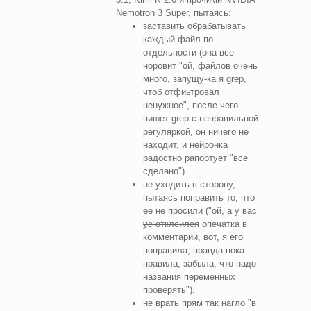
Nemotron 3 Super, пытаясь:
заставить обрабатывать
каждый файл по
отдельности (она все
норовит "ой, файлов очень
много, запущу-ка я grep,
чтоб отфиьтровал
ненужное", после чего
пишет grep с неправильной
регуляркой, он ничего не
находит, и нейронка
радостно рапортует "все
сделано").
не уходить в сторону,
пытаясь поправить то, что
ее не просили ("ой, а у вас
ус отклеился
опечатка в
комментарии, вот, я его
поправила, правда пока
правила, забыла, что надо
названия переменных
проверять").
не врать прям так нагло "в