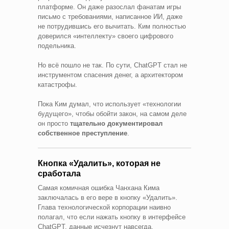
платформе. Он даже разослал фанатам игры
письмо с требованиями, написанное ИИ, даже
не потрудившись его вычитать. Ким полностью
доверился «интеллекту» своего цифрового
подельника.
Но всё пошло не так. По сути, ChatGPT стал не
инструментом спасения денег, а архитектором
катастрофы.
Пока Ким думал, что использует «технологии
будущего», чтобы обойти закон, на самом деле
он просто
тщательно документировал
собственное преступление
.
Кнопка «Удалить», которая не
сработала
Самая комичная ошибка Чанхана Кима
заключалась в его вере в кнопку «Удалить».
Глава технологической корпорации наивно
полагал, что если нажать кнопку в интерфейсе
ChatGPT, данные исчезнут навсегда.