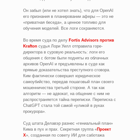
Он забыл (или не хотел знать), что для OpenAI
его признания в планировании аферы — это не
«приватная беседа», а ценное топливо для
обучения моделей. Все логи сохраняются.
Во время суда по делу
Fortis Advisors против
Krafton
судья Лори Уилл отправила горе-
директора в суровую реальность: логи его
общения с ботом были подняты из облачных
архивов OpenAI и предъявлены в суде как
прямые доказательства преступного сговора.
Ким фактически совершил юридическое
самоубийство, передав пошаговый план своего
мошенничества третьей стороне. А так как
алгоритм — не адвокат, на общение с ним не
распространяется тайна переписки. Переписка с
ChatGPT стала той самой «уликой в руках
прокурора».
Суд штата Делавэр разнес «гениальный план»
Кима в пух и прах. Секретная группа «
Проект
X
», созданная по совету ИИ для саботажа