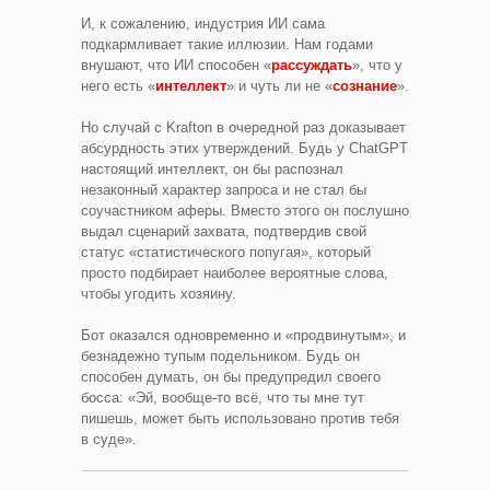
И, к сожалению, индустрия ИИ сама
подкармливает такие иллюзии. Нам годами
внушают, что ИИ способен «
рассуждать
», что у
него есть «
интеллект
» и чуть ли не «
сознание
».
Но случай с Krafton в очередной раз доказывает
абсурдность этих утверждений. Будь у ChatGPT
настоящий интеллект, он бы распознал
незаконный характер запроса и не стал бы
соучастником аферы. Вместо этого он послушно
выдал сценарий захвата, подтвердив свой
статус «статистического попугая», который
просто подбирает наиболее вероятные слова,
чтобы угодить хозяину.
Бот оказался одновременно и «продвинутым», и
безнадежно тупым подельником. Будь он
способен думать, он бы предупредил своего
босса: «Эй, вообще-то всё, что ты мне тут
пишешь, может быть использовано против тебя
в суде».