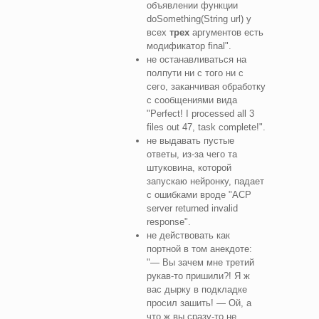
объявлении функции
doSomething(String url) у
всех
трех
аргументов есть
модификатор final".
не останавливаться на
полпути ни с того ни с
сего, заканчивая обработку
с сообщениями вида
"Perfect! I processed all 3
files out 47, task complete!".
не выдавать пустые
ответы, из-за чего та
штуковина, которой
запускаю нейронку, падает
с ошибками вроде "ACP
server returned invalid
response".
не действовать как
портной в том анекдоте:
"— Вы зачем мне третий
рукав-то пришили?! Я ж
вас дырку в подкладке
просил зашить! — Ой, а
что ж вы сразу-то не