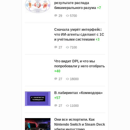
результате распада
бикамерального разума
+7
29
5700
Сначала умрёт интерфейс:
что ИИ-агенты сделают с 1С
и учётными системами
+3
27
7100
Что видит DPI, и что мы
попробовали у него отобрать
+40
27
18000
В лабиринтах «Коммодора»
+57
27
11000
Они все испортили. Как
Nintendo Switch и Steam Deck
убили индустрию