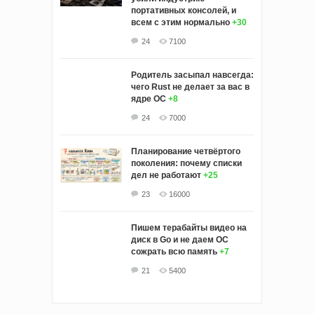
портативных консолей, и
всем с этим нормально
+30
24
7100
Родитель засыпал навсегда:
чего Rust не делает за вас в
ядре ОС
+8
24
7000
Планирование четвёртого
поколения: почему списки
дел не работают
+25
23
16000
Пишем терабайты видео на
диск в Go и не даем ОС
сожрать всю память
+7
21
5400