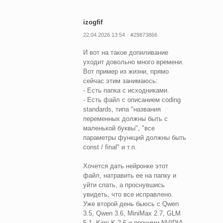
izogfif
22.04.2026 13:54
#29873866
И вот на такое допиливание
уходит довольно много времени.
Вот пример из жизни, прямо
сейчас этим занимаюсь:
- Есть папка с исходниками.
- Есть файл с описанием coding
standards, типа "названия
переменных должны быть с
маленькой буквы", "все
параметры функций должны быть
const / final" и т.п.
Хочется дать нейронке этот
файл, натравить ее на папку и
уйти спать, а проснувшись
увидеть, что все исправлено.
Уже второй день бьюсь с Qwen
3.5, Qwen 3.6, MiniMax 2.7, GLM
5.1, Kimi K 2.6 и прочими NVIDIA