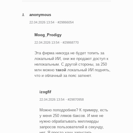
anonymous
22.04.2026 13:54
#29866054
Moog_Prodigy
22.04.2026 13:54
#29868770
Эта фирма никогда не будет топить за
локальный ИИ, они же продают доступ к
нелокальным. С другой стороны, за 250
млн можно
такой
локальный ИИ поднять,
что и облачный за пояс заткнет.
izogfif
22.04.2026 13:54
#29870958
Можно поподробнее? К примеру, есть
у меня 250 лямов баксов. И мне не
нужно обрабатывать миллиарды
запросов пользователей в секунду,
нет. Я просто хочу запустить