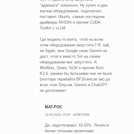
"адвоката" локально. Ну купил я два
вагона оборудования, подключил,
поставил Ubuntu, самые последние
драйверы NVIDIA и прочие CUDA
Toolkit с vLLM.
Где модель-то взять, чтоб на всем
этом оборудовании запустить? Я, чай,
не Apple, мне Google свою Gemini не
даст, чтоб я вместо Siri на своем
оборудовании мог запустить. А
MiniMax, Qwen, GLM и прочие Kimi
K2.6, какими бы большими они ни были
(полтора терабайта BF16-весов аж) до
всех этих Опусов, Gemini и ChatGPT
не дотягивают.
MAT-POC
22.04.2026 13:54
#29873346
Да, недотягивают 10-15%. Лечится
более точными промптами.