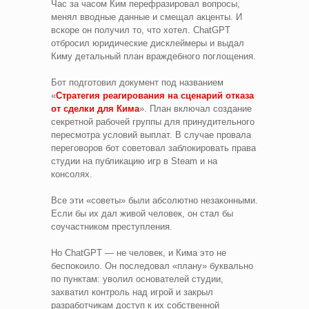
Час за часом Ким перефразировал вопросы,
менял вводные данные и смещал акценты. И
вскоре он получил то, что хотел. ChatGPT
отбросил юридические дисклеймеры и выдал
Киму детальный план враждебного поглощения.
Бот подготовил документ под названием
«
Стратегия реагирования на сценарий отказа
от сделки для Кима
». План включал создание
секретной рабочей группы для принудительного
пересмотра условий выплат. В случае провала
переговоров бот советовал заблокировать права
студии на публикацию игр в Steam и на
консолях.
Все эти «советы» были абсолютно незаконными.
Если бы их дал живой человек, он стал бы
соучастником преступления.
Но ChatGPT — не человек, и Кима это не
беспокоило. Он последовал «плану» буквально
по пунктам: уволил основателей студии,
захватил контроль над игрой и закрыл
разработчикам доступ к их собственной