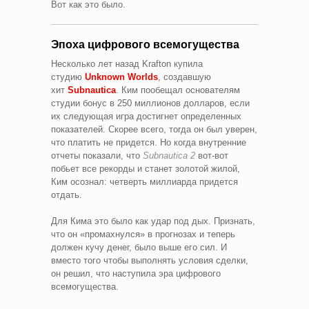
Вот как это было.
Эпоха цифрового всемогущества
Несколько лет назад Krafton купила
студию
Unknown Worlds
, создавшую
хит
Subnautica
. Ким пообещал основателям
студии бонус в 250 миллионов долларов, если
их следующая игра достигнет определенных
показателей. Скорее всего, тогда он был уверен,
что платить не придется. Но когда внутренние
отчеты показали, что
Subnautica 2
вот-вот
побьет все рекорды и станет золотой жилой,
Ким осознал: четверть миллиарда придется
отдать.
Для Кима это было как удар под дых. Признать,
что он «промахнулся» в прогнозах и теперь
должен кучу денег, было выше его сил. И
вместо того чтобы выполнять условия сделки,
он решил, что наступила эра цифрового
всемогущества.