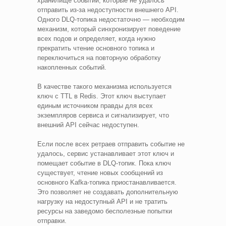
хранилище событий, которые не удалось
отправить из-за недоступности внешнего API.
Одного DLQ-топика недостаточно — необходим
механизм, который синхронизирует поведение
всех подов и определяет, когда нужно
прекратить чтение основного топика и
переключиться на повторную обработку
накопленных событий.
В качестве такого механизма используется
ключ с TTL в Redis. Этот ключ выступает
единым источником правды для всех
экземпляров сервиса и сигнализирует, что
внешний API сейчас недоступен.
Если после всех ретраев отправить событие не
удалось, сервис устанавливает этот ключ и
помещает событие в DLQ-топик. Пока ключ
существует, чтение новых сообщений из
основного Kafka-топика приостанавливается.
Это позволяет не создавать дополнительную
нагрузку на недоступный API и не тратить
ресурсы на заведомо бесполезные попытки
отправки.