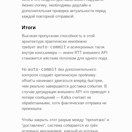
бизнес-логику, необходимы дедлайн и
дополнительная проверка актуальности перед
каждой повторной отправкой.
Итоги
Высокая пропускная способность в этой
архитектуре практически неизбежно
auto-commit
требует
и асинхронных тасок
внутри консьюмера — иначе RTT внешнего API
становится жёстким потолком для одного пода.
auto-commit
Но
без дополнительного
контроля создаёт критическую проблему:
offset’ы начинают двигаться вперёд быстрее,
чем реально завершается доставка события. В
случае деградации внешнего API это приводит к
потере сообщений — Kafka считает их
обработанными, хотя фактическая отправка не
произошла.
Чтобы закрыть этот разрыв между “прочитано” и
“доставлено”, система собирается из трёх
основных механизмов, каждый из которых