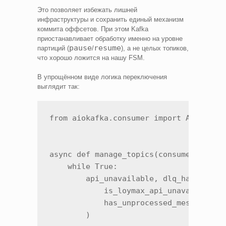
Это позволяет избежать лишней
инфраструктуры и сохранить единый механизм
коммита оффсетов. При этом Kafka
приостанавливает обработку именно на уровне
pause
resume
партиций (
/
), а не целых топиков,
что хорошо ложится на нашу FSM.
В упрощённом виде логика переключения
выглядит так:
from aiokafka.consumer import AIOKafkaC
async def manage_topics(consumer: AIOKa
    while True:

        api_unavailable, dlq_has_unread
            is_loymax_api_unavailable()
            has_unprocessed_messages(co
        )
