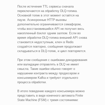
После истечения TTL сервисы сначала
переключаются на обработку DLQ-топика.
Основной топик в этот момент остаётся на
паузе. Асинхронные HTTP-вызовы
дополнительно ограничиваются семафором,
чтобы восстановившийся API не получил весь
накопленный бэклог одним залпом. Если во
время обработки DLQ-топика внешний API снова
становится недоступным, ключ в Redis
создаётся повторно, сообщения продолжают
складываться в DLQ-топик, и цикл повторяется.
При этом сообщения с ошибками декодирования
или валидации отправлять в DLQ не имеет
смысла. Такие ошибки обычно говорят о
нарушении контракта между продюсером и
консьюмером Kafka и требуют отдельного
процесса обработки.
В итоге поведение каждого консьюмера можно
представить в виде конечного автомата Finite
State Machine (FSM) с тремя состояниями: