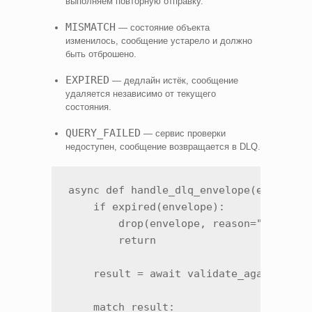
выполняем повторную отправку.
MISMATCH
— состояние объекта
изменилось, сообщение устарело и должно
быть отброшено.
EXPIRED
— дедлайн истёк, сообщение
удаляется независимо от текущего
состояния.
QUERY_FAILED
— сервис проверки
недоступен, сообщение возвращается в DLQ.
async def handle_dlq_envelope(envelope:
    if expired(envelope):

        drop(envelope, reason="deadline
        return

    result = await validate_against_sou
    match result:
