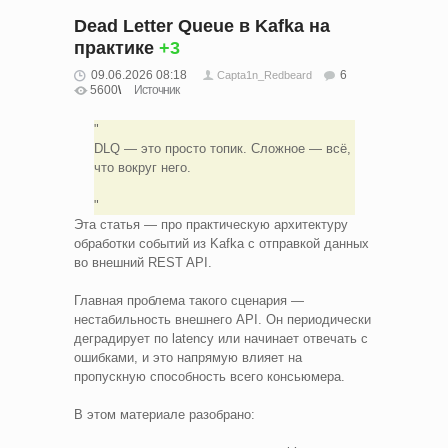
Dead Letter Queue в Kafka на
практике
+3
09.06.2026 08:18
6
Capta1n_Redbeard
5600
Источник
DLQ — это просто топик. Сложное — всё,
что вокруг него.
Эта статья — про практическую архитектуру
обработки событий из Kafka с отправкой данных
во внешний REST API.
Главная проблема такого сценария —
нестабильность внешнего API. Он периодически
деградирует по latency или начинает отвечать с
ошибками, и это напрямую влияет на
пропускную способность всего консьюмера.
В этом материале разобрано: