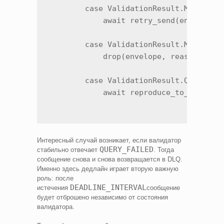
        case ValidationResult.MATCH:

            await retry_send(envelope)

        case ValidationResult.MISMATCH:
            drop(envelope, reason="even
        case ValidationResult.QUERY_FAI
Интересный случай возникает, если валидатор
QUERY_FAILED
стабильно отвечает
. Тогда
сообщение снова и снова возвращается в DLQ.
Именно здесь дедлайн играет вторую важную
роль: после
DEADLINE_INTERVAL
истечения
сообщение
будет отброшено независимо от состояния
валидатора.