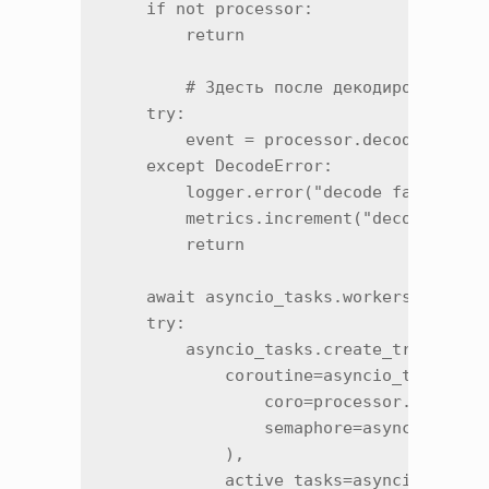
    if not processor:

        return

	# Здесть после декодирования можно добавить и валидацию через pydantic или msgspec 

    try:

        event = processor.decode(messag
    except DecodeError:

        logger.error("decode failed", t
        metrics.increment("decode_faile
        return

    await asyncio_tasks.workers_semapho
    try:

        asyncio_tasks.create_tracked_ta
            coroutine=asyncio_tasks.pro
                coro=processor.enrich_a
                semaphore=asyncio_tasks
            ),

            active_tasks=asyncio_tasks.