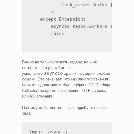
            task_name=f"kafka-{message.
        )

    except Exception:

        asyncio_tasks.workers_semaphore
Важно не только создать задачу, но и не
потерять её в рантайме. По
asyncio
умолчанию
хранит на задачи слабые
ссылки. Это означает, что без явного хранения
ссылки задача может быть собрана GC (Garbage
Collector) во время выполнения HTTP-запроса
или I/O операции.
Поэтому добавляется явный registry активных
задач.
import asyncio
