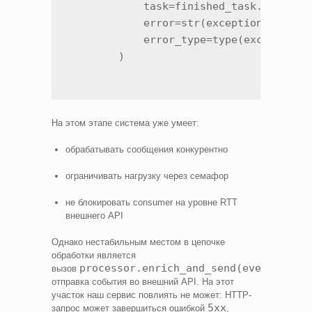
            task=finished_task.get_name
            error=str(exception),

            error_type=type(exception).
На этом этапе система уже умеет:
обрабатывать сообщения конкурентно
ограничивать нагрузку через семафор
не блокировать consumer на уровне RTT
внешнего API
Однако нестабильным местом в цепочке
обработки является
processor.enrich_and_send(event)
вызов
—
отправка события во внешний API. На этот
участок наш сервис повлиять не может: HTTP-
5xx
запрос может завершиться ошибкой
,