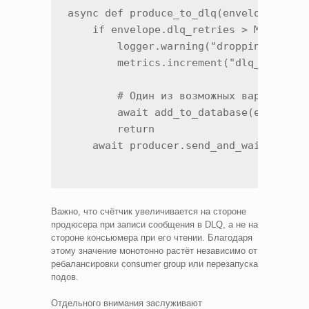
async def produce_to_dlq(envelope: Dead
    if envelope.dlq_retries > MAX_RETRI
        logger.warning("dropping after 
        metrics.increment("dlq_dropped"
        # Один из возможных вариантов

        await add_to_database(envelope)
        return

Важно, что счётчик увеличивается на стороне
продюсера при записи сообщения в DLQ, а не на
стороне консьюмера при его чтении. Благодаря
этому значение монотонно растёт независимо от
ребалансировки consumer group или перезапуска
подов.
Отдельного внимания заслуживают