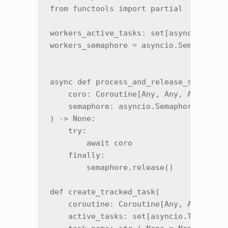
from functools import partial

workers_active_tasks: set[asyncio.Task]
workers_semaphore = asyncio.Semaphore(M
async def process_and_release_semaphore
    coro: Coroutine[Any, Any, Any],

    semaphore: asyncio.Semaphore,

) -> None:

    try:

        await coro

    finally:

        semaphore.release()

def create_tracked_task(

    coroutine: Coroutine[Any, Any, Any]
    active_tasks: set[asyncio.Task[Any]