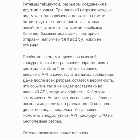
сетевым таймаутом, разрывом соединения и
другими сбоями. При рабочей нагрузке каждый
под может одновременно держать в памяти
asyncio
сотни
-тасок, часть из которых
неизбежно столкнётся с такими ошибками.
Конечно, базовые механизмы повторной
tenacity
отправки, например
, никто не
отменял.
Проблема в том, что даже при высокой
конкурентности и ограничении параллелизма
система остаётся “слепой” к состоянию
внешнего API и качеству отдельных сообщений.
Даже после всех ретраев остаётся вероятность,
что событие так и не будет доставлено во
внешний API, тогда как оффсеты Kafka уже
закомичены. Если при этом сервис развёрнут в
нескольких репликах в рамках одной consumer
group, все поды продолжат безуспешно
молотить в недоступный API, расходуя CPU на
бесполезные ретраи.
Отсюда возникают новые вопросы: