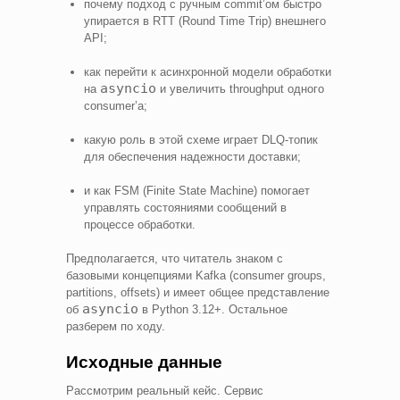
почему подход с ручным commit’ом быстро
упирается в RTT (Round Time Trip) внешнего
API;
как перейти к асинхронной модели обработки
asyncio
на
и увеличить throughput одного
consumer’а;
какую роль в этой схеме играет DLQ-топик
для обеспечения надежности доставки;
и как FSM (Finite State Machine) помогает
управлять состояниями сообщений в
процессе обработки.
Предполагается, что читатель знаком с
базовыми концепциями Kafka (consumer groups,
partitions, offsets) и имеет общее представление
asyncio
об
в Python 3.12+. Остальное
разберем по ходу.
Исходные данные
Рассмотрим реальный кейс. Сервис