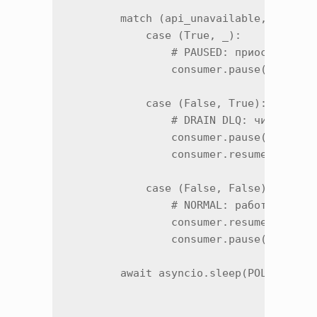
        match (api_unavailable, dlq_has
            case (True, _):

                # PAUSED: приостанавлив
                consumer.pause(*all_par
            case (False, True):

                # DRAIN DLQ: читаем DLQ
                consumer.pause(*main_pa
                consumer.resume(*dlq_pa
            case (False, False):

                # NORMAL: работаем с ос
                consumer.resume(*main_p
                consumer.pause(*dlq_par