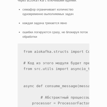
aiokafka
через
с ключевыми идеями:
семафор ограничивает количество
одновременно выполняемых задач
каждая задача трекается явно
ошибки логируются сразу, не блокируя поток
обработки
from aiokafka.structs import ConsumerRe
# Код из этого модуля будет представлен
from src.utils import asyncio_tasks 

async def consume_message(message: Cons
	# Абстрактный процессоц для обработки сообщений из кафки 

    processor = ProcessorFactory.get_pr