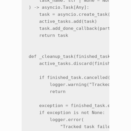
    task_name: str | None = None,

) -> asyncio.Task[Any]:

    task = asyncio.create_task(coroutin
    active_tasks.add(task)

    task.add_done_callback(partial(_cle
    return task

def _cleanup_task(finished_task: asynci
    active_tasks.discard(finished_task)
    if finished_task.cancelled():

        logger.warning("Tracked task ca
        return

    exception = finished_task.exception
    if exception is not None:

        logger.error(

            "Tracked task failed",
