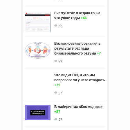
EvertyDesk: я отдаю то, на
что ушли годы
+46
32
Возникновение сознания в
результате распада
бикамерального разума
+7
29
Что видит DPI, и что мы
попробовали у него отобрать
+39
27
В лабиринтах «Коммодора»
+57
27