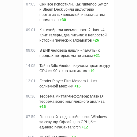
07:05
Они все испортили. Как Nintendo Switch
и Steam Deck убили индустрию
портативных консолей, и всем с этим
нормально
+30
09:01
Как изобрели письменность? Часть 4.
Крит, галеры, два письма: о непростой
истории греческих алфавитов
+26
09:00
В ДНК человека нашли «память» о
предках, которых мы не знаем
+21
14:05
Тайна 3dfx Voodoo: изучаем архитектуру
GPU из 90-х «по винтикам»
+19
13:01
Fender Player Plus Meteora HH из
солнечной Мексики
+16
06:36
Теорема Миттаг-Леффлера: главная
теорема всего комплексного анализа
+16
07:59
Голосовой ввод в любое окно Windows
за секунду. Офлайн, на CPU, без
единого гигабайта torch
+12