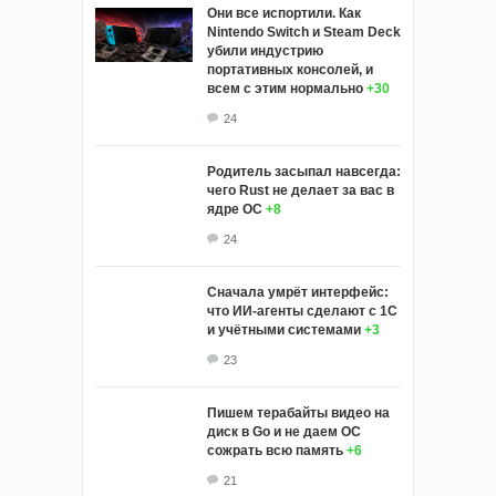
Они все испортили. Как
Nintendo Switch и Steam Deck
убили индустрию
портативных консолей, и
всем с этим нормально
+30
24
Родитель засыпал навсегда:
чего Rust не делает за вас в
ядре ОС
+8
24
Сначала умрёт интерфейс:
что ИИ-агенты сделают с 1С
и учётными системами
+3
23
Пишем терабайты видео на
диск в Go и не даем ОС
сожрать всю память
+6
21