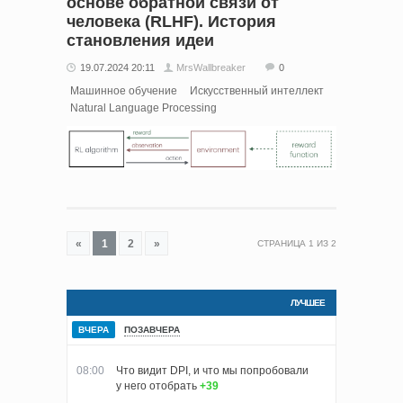
основе обратной связи от
человека (RLHF). История
становления идеи
19.07.2024 20:11
MrsWallbreaker
0
Машинное обучение
Искусственный интеллект
Natural Language Processing
«
1
2
»
СТРАНИЦА
1
ИЗ
2
ЛУЧШЕЕ
ВЧЕРА
ПОЗАВЧЕРА
08:00
Что видит DPI, и что мы попробовали
у него отобрать
+39