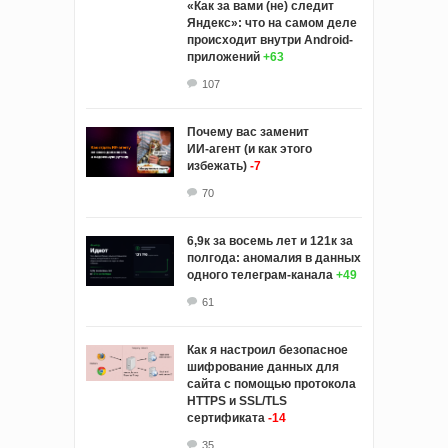
«Как за вами (не) следит
Яндекс»: что на самом деле
происходит внутри Android-
приложений
+63
107
Почему вас заменит
ИИ‑агент (и как этого
избежать)
-7
70
6,9к за восемь лет и 121к за
полгода: аномалия в данных
одного телеграм-канала
+49
61
Как я настроил безопасное
шифрование данных для
сайта с помощью протокола
HTTPS и SSL/TLS
сертификата
-14
35