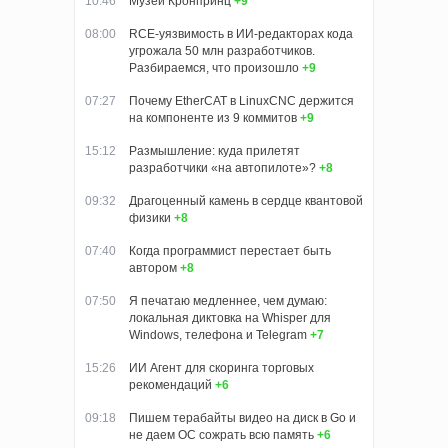
10:46
Музей Кронпринц
+9
08:00
RCE-уязвимость в ИИ-редакторах кода
угрожала 50 млн разработчиков.
Разбираемся, что произошло
+9
07:27
Почему EtherCAT в LinuxCNC держится
на компоненте из 9 коммитов
+9
15:12
Размышление: куда прилетят
разработчики «на автопилоте»?
+8
09:32
Драгоценный камень в сердце квантовой
физики
+8
07:40
Когда программист перестает быть
автором
+8
07:50
Я печатаю медленнее, чем думаю:
локальная диктовка на Whisper для
Windows, телефона и Telegram
+7
15:26
ИИ Агент для скоринга торговых
рекомендаций
+6
09:18
Пишем терабайты видео на диск в Go и
не даем ОС сожрать всю память
+6