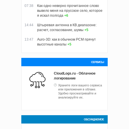
07:38
Как одно неверно прочитанное слово
вывело меня на прусское село, которое
я искал полгода
+6
14:44
Штыревая антенна в КВ диапазоне:
расчет, согласование, шумы
+5
13:47
Auro-3D: как в обычном PCM прячут
высотные каналы
+5
СЕРВИСЫ
CloudLogs.ru - Облачное
логирование
Храните логи вашего сервиса
или приложения в облаке.
Удобно просматривайте и
анализируйте их.
ОБСУЖДАЕМОЕ