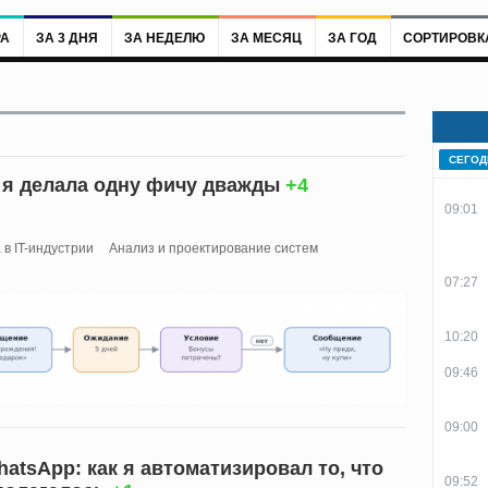
РА
ЗА 3 ДНЯ
ЗА НЕДЕЛЮ
ЗА МЕСЯЦ
ЗА ГОД
СОРТИРОВК
СЕГОД
к я делала одну фичу дважды
+4
09:01
 в IT-индустрии
Анализ и проектирование систем
07:27
10:20
09:46
09:00
atsApp: как я автоматизировал то, что
09:52