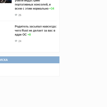
убили индустрию
портативных консолей, и
всем с этим нормально
+34
26
Родитель засыпал навсегда:
чего Rust не делает за вас в
ядре ОС
+8
24
ИСКА