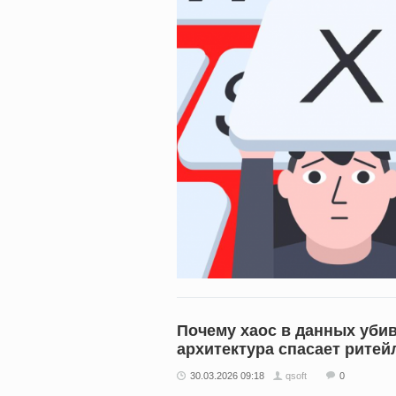
Почему хаос в данных убив
архитектура спасает ритей
30.03.2026 09:18
qsoft
0