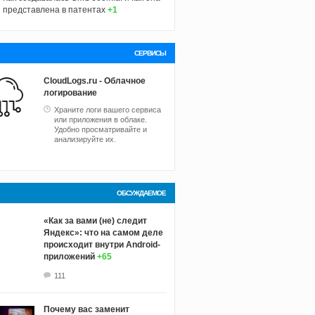
представлена в патентах
+1
СЕРВИСЫ
CloudLogs.ru - Облачное
логирование
Храните логи вашего сервиса
или приложения в облаке.
Удобно просматривайте и
анализируйте их.
ОБСУЖДАЕМОЕ
«Как за вами (не) следит
Яндекс»: что на самом деле
происходит внутри Android-
приложений
+65
111
Почему вас заменит