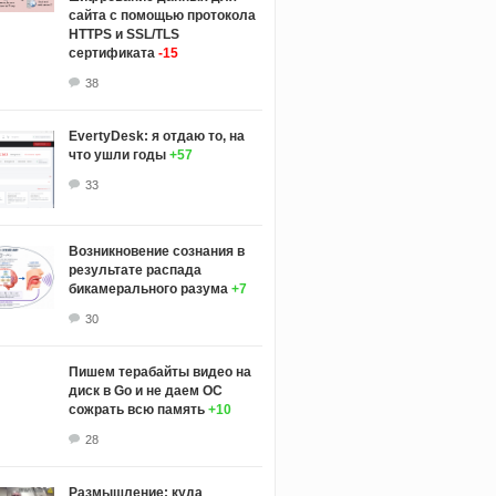
сайта с помощью протокола
HTTPS и SSL/TLS
сертификата
-15
38
EvertyDesk: я отдаю то, на
что ушли годы
+57
33
Возникновение сознания в
результате распада
бикамерального разума
+7
30
Пишем терабайты видео на
диск в Go и не даем ОС
сожрать всю память
+10
28
Размышление: куда