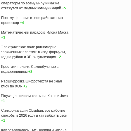
операторы по всему миру никак не
откажутся от медных коммуникаций
+5
Почему фонарик в окне работает как
процессор
+4
Математический парадокс Илона Маска
+3
Электрическое поле равномерно
заряженных пластин: вывод формулы,
код на python и 3D‑визуализация
+2
Крестики-нолики. Самообучение с
подкреплением
+2
Расшифровка шифротекста не зная
ключ по XOR
+2
Playwright: пишем тесты на Kotlin и Java
+1
Синхронизация Obsidian: все рабочие
способы в 2026 году и как выбрать свой
+1
Как создавалась CMS Joomla! и как она