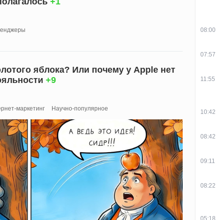
полагалось
+1
08:00
енджеры
07:57
олотого яблока? Или почему у Apple нет
ояльности
+9
11:55
рнет-маркетинг
Научно-популярное
10:42
08:42
09:11
08:22
05:18