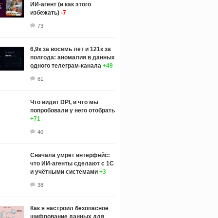
ИИ‑агент (и как этого
избежать)
-7
73
6,9к за восемь лет и 121к за
полгода: аномалия в данных
одного телеграм-канала
+49
61
Что видит DPI, и что мы
попробовали у него отобрать
+71
40
Сначала умрёт интерфейс:
что ИИ-агенты сделают с 1С
и учётными системами
+3
38
Как я настроил безопасное
шифрование данных для