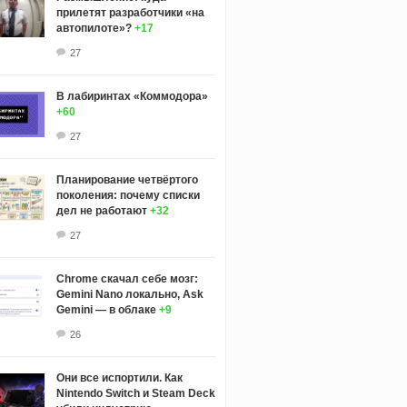
прилетят разработчики «на
автопилоте»?
+17
27
В лабиринтах «Коммодора»
+60
27
Планирование четвёртого
поколения: почему списки
дел не работают
+32
27
Chrome скачал себе мозг:
Gemini Nano локально, Ask
Gemini — в облаке
+9
26
Они все испортили. Как
Nintendo Switch и Steam Deck