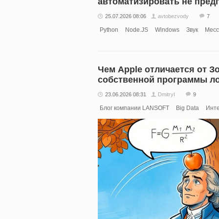
автоматизировать не пред
25.07.2026 08:06
avtobezvody
7
Python
Node.JS
Windows
Звук
Месс
Чем Apple отличается от З
собственной программы л
23.06.2026 08:31
DmitryI
9
Блог компании LANSOFT
Big Data
Инте