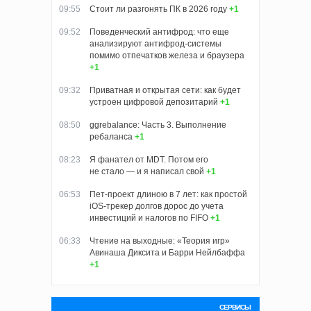
09:55
Стоит ли разгонять ПК в 2026 году
+1
09:52
Поведенческий антифрод: что еще
анализируют антифрод-системы
помимо отпечатков железа и браузера
+1
09:32
Приватная и открытая сети: как будет
устроен цифровой депозитарий
+1
08:50
ggrebalance: Часть 3. Выполнение
ребаланса
+1
08:23
Я фанател от MDT. Потом его
не стало — и я написал свой
+1
06:53
Пет-проект длиною в 7 лет: как простой
iOS-трекер долгов дорос до учета
инвестиций и налогов по FIFO
+1
06:33
Чтение на выходные: «Теория игр»
Авинаша Диксита и Барри Нейлбаффа
+1
СЕРВИСЫ