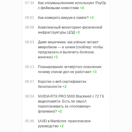
07:34
Как злоумышленники используют PsyOp
с фейковыми новостями
+4
09:01
Как измерить вакуум в лампе?
+3
08:08
Комплексный мониторинг физической
инфраструктуры ЦОД
+3
08:03
Дамп кишечника: как учёные читают
микробиом — и зачем (спойлер: чтобы
предсказать и вылечить болезни,
конечно)
+3
06:13
Планирование четвёртого поколения:
почему списки дел не работают
+3
08:57
Коротко о веб-сертификатах
безопасности
+2
08:04
NVIDIA RTX PRO 5000 Blackwell с 72 Гб
видеопамяти. Есть ли смысл
переплачивать за «половинку»
флагмана?
+2
05:46
UUID в Manticore: практическое
руководство
+2