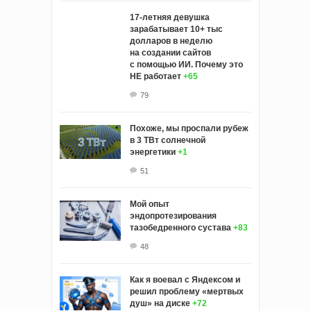
17-летняя девушка
зарабатывает 10+ тыс
долларов в неделю
на создании сайтов
с помощью ИИ. Почему это
НЕ работает
+65
79
Похоже, мы проспали рубеж
в 3 ТВт солнечной
энергетики
+1
51
Мой опыт
эндопротезирования
тазобедренного сустава
+83
48
Как я воевал с Яндексом и
решил проблему «мертвых
душ» на диске
+72