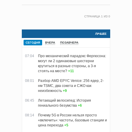
СТРАНИЦА
1
ИЗ
0
ЛУЧШЕЕ
СЕГОДНЯ
ВЧЕРА
ПОЗАВЧЕРА
07:04
Про механический парадокс Фергюсона:
могут ли 2 одинаковые шестерни
крутиться в разные стороны, а 3-я
стоять на месте?
+11
08:01
Разбор AMD EPYC Venice: 256 ядер, 2-
нм TSMC, два сокета и СЖО как
неизбежность
+9
06:45
Летающий велосипед: История
гениального безумства
+6
08:14
Почему 5G в России нельзя просто
«включить»: частоты, базовые станции и
цена перехода
+5