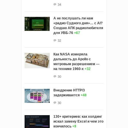
34
А не послушать ли нам
«радио Судного дня»… с AI?
Создаю АПК радиолюбителя
для УВБ-76
+67
32
Как NASA измеряла
дальность до Apollo с
метровым разрешением —
на технике 1960-х
+32
30
Внедрение HTTP/3
задерживается
+48
30
130+ критериев: как холдинг
искал замену Excel и чем это
кончилось
+9