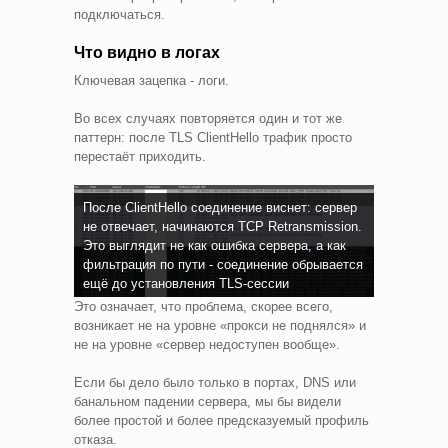
подключаться.
Что видно в логах
Ключевая зацепка - логи.
Во всех случаях повторяется один и тот же
паттерн: после TLS ClientHello трафик просто
перестаёт приходить.
После ClientHello соединение виснет: сервер
не отвечает, начинаются TCP Retransmission.
Это выглядит не как ошибка сервера, а как
фильтрация по пути - соединение обрывается
ещё до установления TLS-сессии
Это означает, что проблема, скорее всего,
возникает не на уровне «прокси не поднялся» и
не на уровне «сервер недоступен вообще».
Если бы дело было только в портах, DNS или
банальном падении сервера, мы бы видели
более простой и более предсказуемый профиль
отказа.