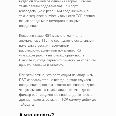
будто он пришёл от одной из сторон. Обычно
такие пакеты подделывают IP и порт
(совпадающие с реальным соединением), а
также sequence number, чтобы стек TCP принял
их как валидные и немедленно закрыл
соединение.
Косвенно такие RST можно отличить по
аномальному TTL (не совпадает с остальными
пакетами в сессии), временным
рассинхронизациям или появлению RST
«слишком рано» - например, сразу после
ClientHello, когда сервер физически не успел бы
принять решение и ответить.
При этом важно, что по текущим наблюдениям
RST используется не всегда: в ряде случаев
соединение просто «глохнет» без явного сброса,
что указывает на комбинацию техник - где-то
фильтр рвёт соединение явно, а где-то просто
дропает пакеты, оставляя TCP самому дойти до
таймаута.
А что делать?