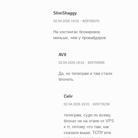
SlimShaggy
02.04.2026 19:01
#29769370
На хостингах блокировок
меньше, чем у провайдеров
AVX
02.04.2026 19:01
#29769958
Да, но телеграм и там стали
блочить.
Celir
02.04.2026 19:01
#29776236
телеграм, судя по всему,
блочат не на этапе от VPS
к тг, потому что там, как
сказали выше, ТСПУ или