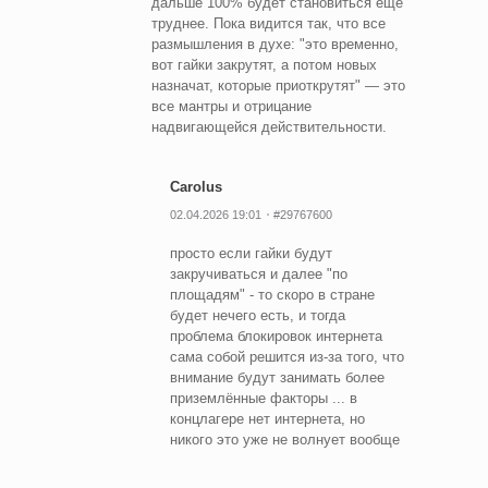
дальше 100% будет становиться ещё
труднее. Пока видится так, что все
размышления в духе: "это временно,
вот гайки закрутят, а потом новых
назначат, которые приоткрутят" — это
все мантры и отрицание
надвигающейся действительности.
Carolus
02.04.2026 19:01
#29767600
просто если гайки будут
закручиваться и далее "по
площадям" - то скоро в стране
будет нечего есть, и тогда
проблема блокировок интернета
сама собой решится из-за того, что
внимание будут занимать более
приземлённые факторы ... в
концлагере нет интернета, но
никого это уже не волнует вообще