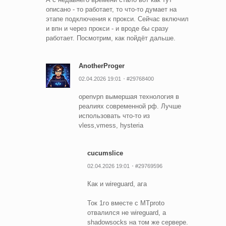
описано - то работает, то что-то думает на
этапе подключения к прокси. Сейчас включил
и впн и через прокси - и вроде бы сразу
работает. Посмотрим, как пойдëт дальше.
AnotherProger
02.04.2026 19:01
#29768400
openvpn вымершая технология в
реалиях современной рф. Лучше
использовать что-то из
vless,vmess, hysteria
cucumslice
02.04.2026 19:01
#29769596
Как и wireguard, ага
Ток 1го вместе с MTproto
отвалился не wireguard, а
shadowsocks на том же сервере.