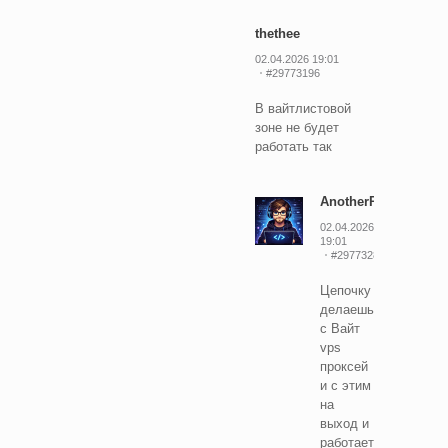
thethee
02.04.2026 19:01
#29773196
В вайтлистовой
зоне не будет
работать так
AnotherProger
02.04.2026
19:01
#29773280
Цепочку
делаешь
с Вайт
vps
проксей
и с этим
на
выход и
работает