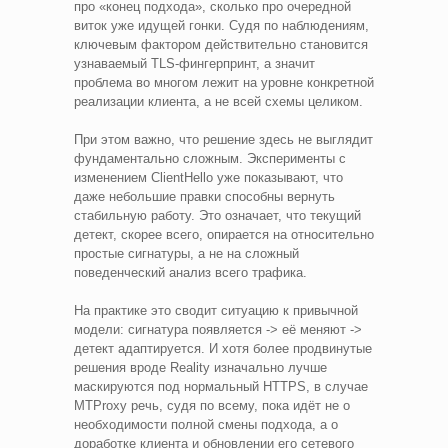
про «конец подхода», сколько про очередной
виток уже идущей гонки. Судя по наблюдениям,
ключевым фактором действительно становится
узнаваемый TLS-фингерпринт, а значит
проблема во многом лежит на уровне конкретной
реализации клиента, а не всей схемы целиком.
При этом важно, что решение здесь не выглядит
фундаментально сложным. Эксперименты с
изменением ClientHello уже показывают, что
даже небольшие правки способны вернуть
стабильную работу. Это означает, что текущий
детект, скорее всего, опирается на относительно
простые сигнатуры, а не на сложный
поведенческий анализ всего трафика.
На практике это сводит ситуацию к привычной
модели: сигнатура появляется -> её меняют ->
детект адаптируется. И хотя более продвинутые
решения вроде Reality изначально лучше
маскируются под нормальный HTTPS, в случае
MTProxy речь, судя по всему, пока идёт не о
необходимости полной смены подхода, а о
доработке клиента и обновлении его сетевого