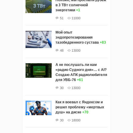
в 3 ТВт солнечной
энергетики
+1
51
11000
Мой опыт
эндопротезирования
тазобедренного сустава
+83
48
13000
А не послушать ли нам
«радио Судного дня»… с AI?
Создаю АПК радиолюбителя
для УВБ-76
+61
30
13000
Как я воевал с Яндексом и
решил проблему «мертвых
душ» на диске
+70
30
18000