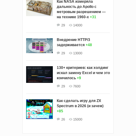
Как NASA измеряла
дальность до Apollo с
метровым разрешением —
на технике 1960-х
+31
29
14000
Внедрение HTTP/3
задерживается
+48
29
13000
130+ критериев: как холдинг
искал замену Excel и чем это
кончилось
+9
29
7600
Как сделать игру для ZX
Spectrum в 2026 (и зачем)
+85
26
15000