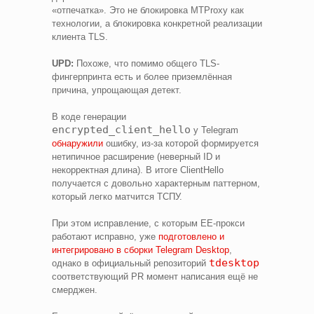
«отпечатка». Это не блокировка MTProxy как
технологии, а блокировка конкретной реализации
клиента TLS.
UPD:
Похоже, что помимо общего TLS-
фингерпринта есть и более приземлённая
причина, упрощающая детект.
В коде генерации
encrypted_client_hello
у Telegram
обнаружили
ошибку, из-за которой формируется
нетипичное расширение (неверный ID и
некорректная длина). В итоге ClientHello
получается с довольно характерным паттерном,
который легко матчится ТСПУ.
При этом исправление, с которым EE-прокси
работают исправно, уже
подготовлено и
интегрировано в сборки Telegram Desktop
,
tdesktop
однако в официальный репозиторий
соответствующий PR момент написания ещё не
смерджен.