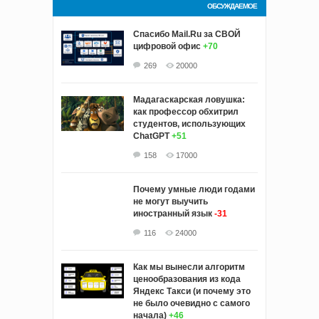
ОБСУЖДАЕМОЕ
Спасибо Mail.Ru за СВОЙ
цифровой офис
+70
269
20000
Мадагаскарская ловушка:
как профессор обхитрил
студентов, использующих
ChatGPT
+51
158
17000
Почему умные люди годами
не могут выучить
иностранный язык
-31
116
24000
Как мы вынесли алгоритм
ценообразования из кода
Яндекс Такси (и почему это
не было очевидно с самого
начала)
+46