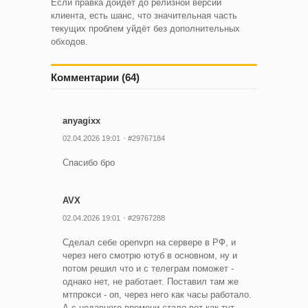
Если правка дойдёт до релизной версии
клиента, есть шанс, что значительная часть
текущих проблем уйдёт без дополнительных
обходов.
Комментарии (64)
anyagixx
02.04.2026 19:01
#29767184
Спасибо бро
AVX
02.04.2026 19:01
#29767288
Сделал себе openvpn на сервере в РФ, и
через него смотрю ютуб в основном, ну и
потом решил что и с телеграм поможет -
однако нет, не работает. Поставил там же
мтпрокси - оп, через него как часы работало.
А с недавнего времени стало вот как тут