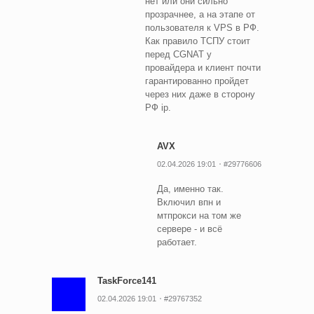
нет или они сильно
прозрачнее, а на этапе от
пользователя к VPS в РФ.
Как правило ТСПУ стоит
перед CGNAT у
провайдера и клиент почти
гарантированно пройдет
через них даже в сторону
РФ ip.
AVX
02.04.2026 19:01
#29776606
Да, именно так.
Включил впн и
мтпрокси на том же
сервере - и всë
работает.
TaskForce141
02.04.2026 19:01
#29767352