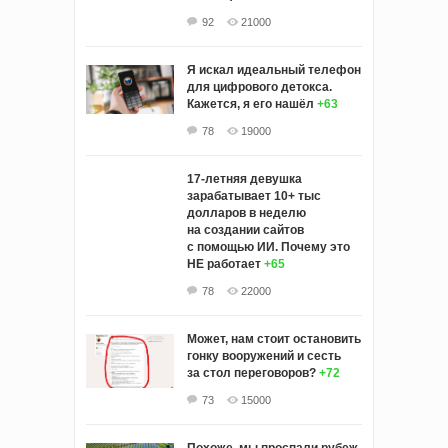
92
21000
Я искал идеальный телефон
для цифрового детокса.
Кажется, я его нашёл
+63
78
19000
17-летняя девушка
зарабатывает 10+ тыс
долларов в неделю
на создании сайтов
с помощью ИИ. Почему это
НЕ работает
+65
78
22000
Может, нам стоит остановить
гонку вооружений и сесть
за стол переговоров?
+72
73
15000
Похоже, мы проспали рубеж