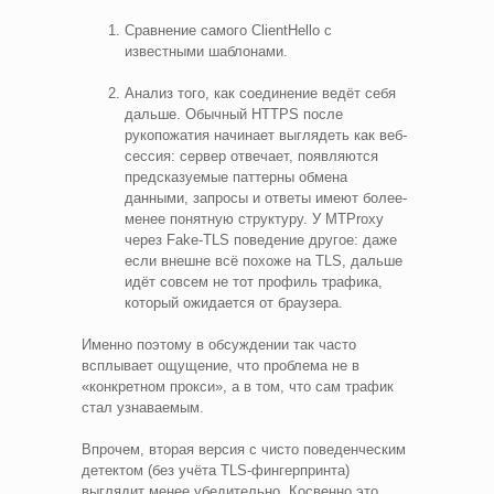
Сравнение самого ClientHello с
известными шаблонами.
Анализ того, как соединение ведёт себя
дальше. Обычный HTTPS после
рукопожатия начинает выглядеть как веб-
сессия: сервер отвечает, появляются
предсказуемые паттерны обмена
данными, запросы и ответы имеют более-
менее понятную структуру. У MTProxy
через Fake-TLS поведение другое: даже
если внешне всё похоже на TLS, дальше
идёт совсем не тот профиль трафика,
который ожидается от браузера.
Именно поэтому в обсуждении так часто
всплывает ощущение, что проблема не в
«конкретном прокси», а в том, что сам трафик
стал узнаваемым.
Впрочем, вторая версия с чисто поведенческим
детектом (без учёта TLS-фингерпринта)
выглядит менее убедительно. Косвенно это