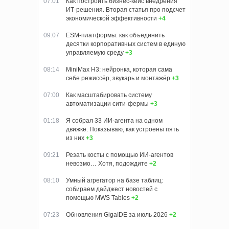
07:01
Как построить бизнес-кейс внедрения
ИТ-решения. Вторая статья про подсчет
экономической эффективности
+4
09:07
ESM-платформы: как объединить
десятки корпоративных систем в единую
управляемую среду
+3
08:14
MiniMax H3: нейронка, которая сама
себе режиссёр, звукарь и монтажёр
+3
07:00
Как масштабировать систему
автоматизации сити-фермы
+3
01:18
Я собрал 33 ИИ-агента на одном
движке. Показываю, как устроены пять
из них
+3
09:21
Резать косты с помощью ИИ-агентов
невозмо… Хотя, подождите
+2
08:10
Умный агрегатор на базе таблиц:
собираем дайджест новостей с
помощью MWS Tables
+2
07:23
Обновления GigaIDE за июль 2026
+2