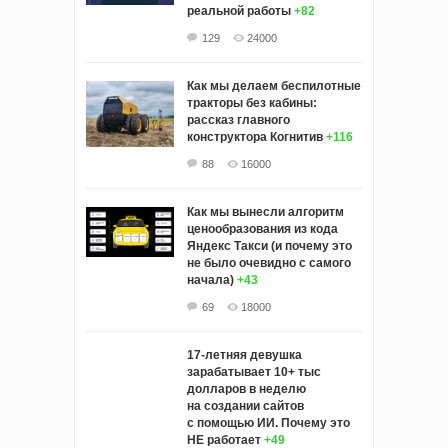
реальной работы
+82
129
24000
Как мы делаем беспилотные
тракторы без кабины:
рассказ главного
конструктора Когнитив
+116
88
16000
Как мы вынесли алгоритм
ценообразования из кода
Яндекс Такси (и почему это
не было очевидно с самого
начала)
+43
69
18000
17-летняя девушка
зарабатывает 10+ тыс
долларов в неделю
на создании сайтов
с помощью ИИ. Почему это
НЕ работает
+49