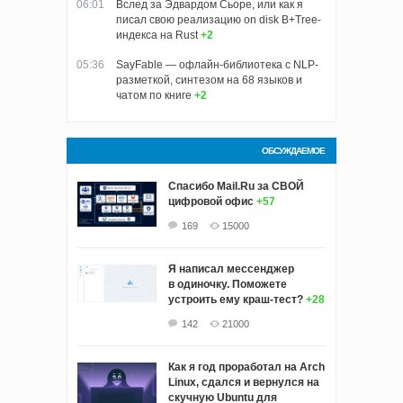
06:01
Вслед за Эдвардом Сьоре, или как я
писал свою реализацию on disk B+Tree-
индекса на Rust
+2
05:36
SayFable — офлайн-библиотека с NLP-
разметкой, синтезом на 68 языков и
чатом по книге
+2
ОБСУЖДАЕМОЕ
Спасибо Mail.Ru за СВОЙ
цифровой офис
+57
169
15000
Я написал мессенджер
в одиночку. Поможете
устроить ему краш‑тест?
+28
142
21000
Как я год проработал на Arch
Linux, сдался и вернулся на
скучную Ubuntu для