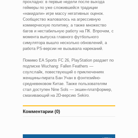
прохладно: в первые недели после выхода
геймеры по уже сложившейся традиции
«накидали» игре массу негативных оценок.
Сообщество жаловалось на агрессивную
коммерческую политику, а также множество
багов и нестабильную работу на ПК. Впрочем, с
момента выпуска главного футбольного
симулятора вышло несколько обновлений, а
работа PS-версии не вызывала нареканий.
Помимо EA Sports FC 26, PlayStation раздает по
подписке Wuchang: Fallen Feathers —
соулслайк, повествующий о приключениях
женщины-пирата Бан Учан в фэнтезийно-
средневековом Китае. Также пользователям
стал доступен Nine Sols — экшен-платформер,
смахивающий на 2D-версию Sekiro.
Комментарии (0)