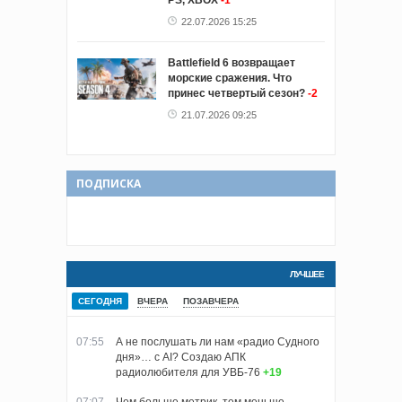
PS, XBOX
-1
22.07.2026 15:25
Battlefield 6 возвращает
морские сражения. Что
принес четвертый сезон?
-2
21.07.2026 09:25
ПОДПИСКА
ЛУЧШЕЕ
СЕГОДНЯ
ВЧЕРА
ПОЗАВЧЕРА
07:55
А не послушать ли нам «радио Судного
дня»… с AI? Создаю АПК
радиолюбителя для УВБ-76
+19