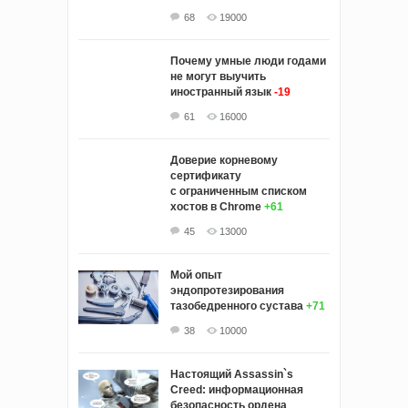
68
19000
Почему умные люди годами
не могут выучить
иностранный язык
-19
61
16000
Доверие корневому
сертификату
с ограниченным списком
хостов в Chrome
+61
45
13000
Мой опыт
эндопротезирования
тазобедренного сустава
+71
38
10000
Настоящий Assassin`s
Creed: информационная
безопасность ордена