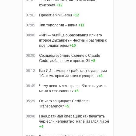
07:07
Чем больше метрик, тем меньше
контроля
+12
07:01
Проект eMMC-emu
+12
07:05
Тип топологии – шина
+11
08:00
«ИИ — убийца образования или его
второе дыхание?» Честный разговор с
преподавателем
+10
08:00
Создаём веб-приложение с Claude
Code: добавляем в проект Git
+8
06:13
Как ИИ-помощник работает с данными
1С: семь практических сценариев
+8
06:49
Чему десять лет в разработке научили
меня о технологиях
+5
05:29
От чего защищает Certificate
Transparency?
+5
08:08
Необратимая операция: как печатать
чек, если непонятно, напечатался ли он
+4