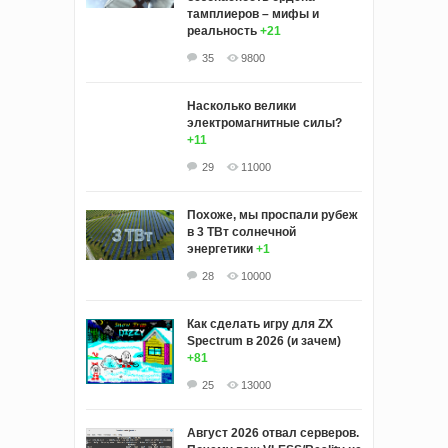
тамплиеров – мифы и
реальность
+21
35
9800
Насколько велики
электромагнитные силы?
+11
29
11000
Похоже, мы проспали рубеж
в 3 ТВт солнечной
энергетики
+1
28
10000
Как сделать игру для ZX
Spectrum в 2026 (и зачем)
+81
25
13000
Август 2026 отвал серверов.