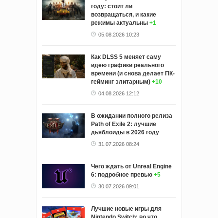
году: стоит ли
возвращаться, и какие
режимы актуальны
+1
05.08.2026 10:23
Как DLSS 5 меняет саму
идею графики реального
времени (и снова делает ПК-
гейминг элитарным)
+10
04.08.2026 12:12
В ожидании полного релиза
Path of Exile 2: лучшие
дьяблоиды в 2026 году
31.07.2026 08:24
Чего ждать от Unreal Engine
6: подробное превью
+5
30.07.2026 09:01
Лучшие новые игры для
Nintendo Switch: во что