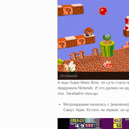
Источник
А еще Super Mario Bros. по сути стал
придумала Nintendo. И это далеко не е
зла. Загибайте пальцы:
Метроидвании начались с (внезапно) 
Самус Аран. Кстати, не первая, но о