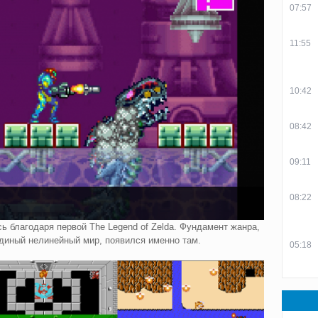
07:57
11:55
10:42
08:42
09:11
08:22
сь благодаря первой The Legend of Zelda. Фундамент жанра,
единый нелинейный мир, появился именно там.
05:18