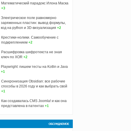
Математический парадокс Илона Маска
+3
Электрическое поле равномерно
заряженных пластин: вывод формулы,
код на python и 3D‑визуализация
+2
Крестики-нолики. Самообучение с
подкреплением
+2
Расшифровка шифротекста не зная
ключ по XOR
+2
Playwright: пишем тесты на Kotlin и Java
+1
Синхронизация Obsidian: все рабочие
способы в 2026 году и как выбрать свой
+1
Как создавалась CMS Joomla! и как она
представлена в патентах
+1
ОБСУЖДАЕМОЕ