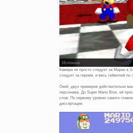
Источник
Камера не просто следует за Марио в Su
следует за героем, и весь геймплей по 
Окей, двух примеров действительно ма
персонажа. До Super Mario Bros. её про
слов. По первому уровню самого главн
диссертации.