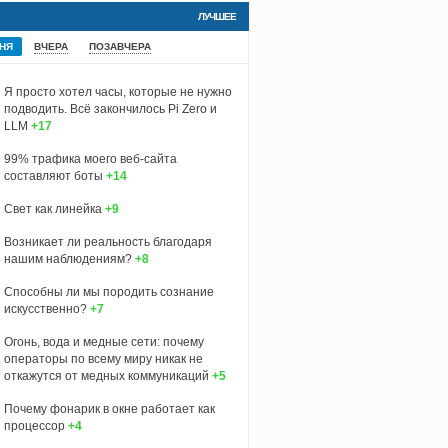
ЛУЧШЕЕ
НЯ
ВЧЕРА
ПОЗАВЧЕРА
Я просто хотел часы, которые не нужно
подводить. Всё закончилось Pi Zero и
LLM
+17
99% трафика моего веб‑сайта
составляют боты
+14
Свет как линейка
+9
Возникает ли реальность благодаря
нашим наблюдениям?
+8
Способны ли мы породить сознание
искусственно?
+7
Огонь, вода и медные сети: почему
операторы по всему миру никак не
откажутся от медных коммуникаций
+5
Почему фонарик в окне работает как
процессор
+4