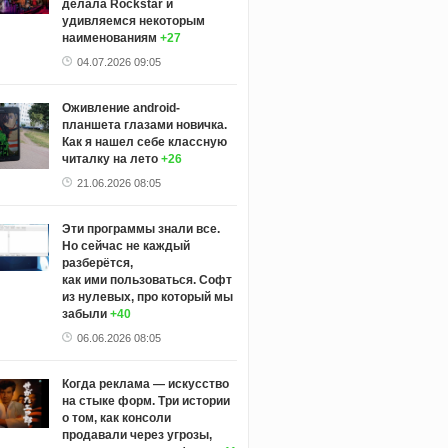
делала Rockstar и
удивляемся некоторым
наименованиям
+27
04.07.2026 09:05
Оживление android-
планшета глазами новичка.
Как я нашел себе классную
читалку на лето
+26
21.06.2026 08:05
Эти программы знали все.
Но сейчас не каждый
разберётся,
как ими пользоваться. Софт
из нулевых, про который мы
забыли
+40
06.06.2026 08:05
Когда реклама — искусство
на стыке форм. Три истории
о том, как консоли
продавали через угрозы,