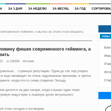
РА
ЗА 3 ДНЯ
ЗА НЕДЕЛЮ
ЗА МЕСЯЦ
ЗА ГОД
СОРТИРОВК
ОВРЕМЕННОГО ГЕЙМИНГА, А МЫ ВСЕ ОБ ЭТОМ СТАЛИ ЗАБЫВАТЬ
ХАБЫ
Блог
ловину фишек современного гейминга, а
вать
Игры
21
15000
Источник
IT-к
 довольно… странную репутацию. Одни до сих пор упорно
Исто
се еще ненавидят по очень надуманным причинам, а третьи
рнете, когда кто-то снова спиратил Зельду.
Стар
еров делятся на два лагеря, когда слышат один тезис:
гровую индустрию и львиную долю актуального
об этом сегодня и поговорим.