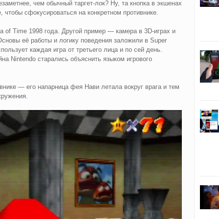
заметнее, чем обычный таргет-лок? Ну, та кнопка в экшенах
е, чтобы сфокусироваться на конкретном противнике.
na of Time 1998 года. Другой пример — камера в 3D-играх и
Основы её работы и логику поведения заложили в Super
спользует каждая игра от третьего лица и по сей день.
на Nintendo старались объяснить языком игрового
внике — его напарница фея Нави летала вокруг врага и тем
кружения.