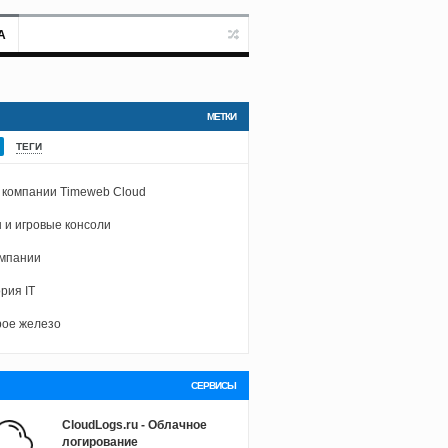
А
МЕТКИ
ТЕГИ
 компании Timeweb Cloud
 и игровые консоли
омпании
рия IT
ое железо
СЕРВИСЫ
CloudLogs.ru - Облачное
логирование