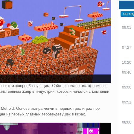
СЕГОД
09:01
07:27
10:20
09:46
а проектом жанрообразующим. Сайд-скроллер-платформеры
09:00
динственный жанр в индустрии, который начался с компании
09:52
Metroid. Основы жанра легли в первых трех играх про
дна из первых главных героев-девушек в играх.
08:00