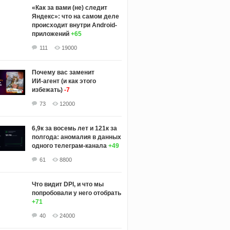
«Как за вами (не) следит
Яндекс»: что на самом деле
происходит внутри Android-
приложений
+65
111
19000
Почему вас заменит
ИИ‑агент (и как этого
избежать)
-7
73
12000
6,9к за восемь лет и 121к за
полгода: аномалия в данных
одного телеграм-канала
+49
61
8800
Что видит DPI, и что мы
попробовали у него отобрать
+71
40
24000