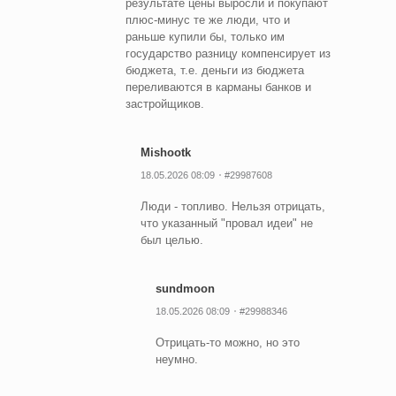
результате цены выросли и покупают
плюс-минус те же люди, что и
раньше купили бы, только им
государство разницу компенсирует из
бюджета, т.е. деньги из бюджета
переливаются в карманы банков и
застройщиков.
Mishootk
18.05.2026 08:09
#29987608
Люди - топливо. Нельзя отрицать,
что указанный "провал идеи" не
был целью.
sundmoon
18.05.2026 08:09
#29988346
Отрицать-то можно, но это
неумно.