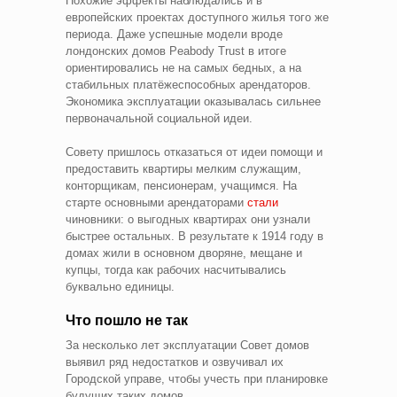
Похожие эффекты наблюдались и в
европейских проектах доступного жилья того же
периода. Даже успешные модели вроде
лондонских домов Peabody Trust в итоге
ориентировались не на самых бедных, а на
стабильных платёжеспособных арендаторов.
Экономика эксплуатации оказывалась сильнее
первоначальной социальной идеи.
Совету пришлось отказаться от идеи помощи и
предоставить квартиры мелким служащим,
конторщикам, пенсионерам, учащимся. На
старте основными арендаторами
стали
чиновники: о выгодных квартирах они узнали
быстрее остальных. В результате к 1914 году в
домах жили в основном дворяне, мещане и
купцы, тогда как рабочих насчитывались
буквально единицы.
Что пошло не так
За несколько лет эксплуатации Совет домов
выявил ряд недостатков и озвучивал их
Городской управе, чтобы учесть при планировке
будущих таких домов.