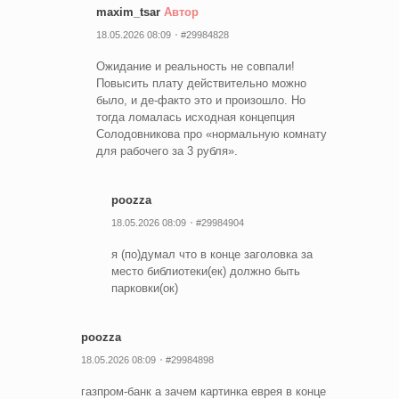
maxim_tsar
Автор
18.05.2026 08:09
#29984828
Ожидание и реальность не совпали!
Повысить плату действительно можно
было, и де-факто это и произошло. Но
тогда ломалась исходная концепция
Солодовникова про «нормальную комнату
для рабочего за 3 рубля».
poozza
18.05.2026 08:09
#29984904
я (по)думал что в конце заголовка за
место библиотеки(ек) должно быть
парковки(ок)
poozza
18.05.2026 08:09
#29984898
газпром-банк а зачем картинка еврея в конце