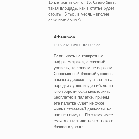
15 метров тысяч от 15. Стало быть,
такая площадь, как в статье будет
стоить ~5 тыс. в месяц - вполне
себе подъёмно :)
Arhammon
18.05.2026 08:09
#29995922
Если брать не конкретные
цифры метража, а базовый
уровень, то совсем не сарказм.
Современный базовый уровень
намного дороже. Пусть он и на
порядки лучше и где-нибудь на
юге теоретически можно жить
бесплатно в палатке, причем
эта палатка будет не хуже
жилья столетней давности, но
вас не поймут... По этому имеет
смысл отталкиваться от некого
базового уровня.