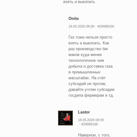
взять и выкопать
Onito
18.05.2026 08:09
#29988166
Газ тоже нельзя просто
взять и выкопать. Как
раз производство биг
маков куда менее
технологичное чем
добыча и доставка газа
в промышленных
масштабах. На счёт
субсидий не против,
давайте учтем субсидии
госдепа фермерам и тд.
Lastor
18.05.2026 08:09
#29989196
Наверное, с того,