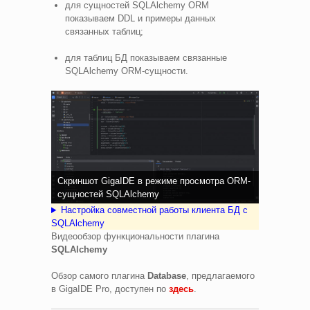
для сущностей SQLAlchemy ORM
показываем DDL и примеры данных
связанных таблиц;
для таблиц БД показываем связанные
SQLAlchemy ORM-сущности.
Скриншот GigaIDE в режиме просмотра ORM-
сущностей SQLAlchemy
Настройка совместной работы клиента БД с
SQLAlchemy
Видеообзор функциональности плагина
SQLAlchemy
Обзор самого плагина
Database
, предлагаемого
в GigaIDE Pro, доступен по
здесь
.