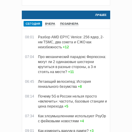
ЛУЧШЕЕ
СЕГОДНЯ
ВЧЕРА
ПОЗАВЧЕРА
08:01
Разбор AMD EPYC Venice: 256 ядер, 2-
нм TSMC, два сокета и СЖО как
неизбежность
+12
07:04
Про механический парадокс Фергюсона:
могут ли 2 одинаковые шестерни
крутиться в разные стороны, а 3-я
стоять на месте?
+11
06:45
Летающий велосипед: История
гениального безумства
+8
08:14
Почему 5G в России нельзя просто
«включить»: частоты, базовые станции и
цена перехода
+5
07:34
Как злоумышленники используют PsyOp
с фейковыми новостями
+4
09:01
Как измерить вакуум в лампе?
+3