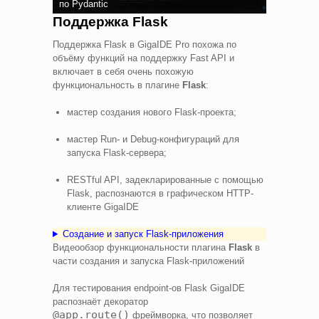
по Pydantic
Поддержка Flask
Поддержка Flask в GigaIDE Pro похожа по
объёму функций на поддержку Fast API и
включает в себя очень похожую
функциональность в плагине
Flask
:
мастер создания нового Flask-проекта;
мастер Run- и Debug-конфигураций для
запуска Flask-сервера;
RESTful API, задекларированные с помощью
Flask, распознаются в графическом HTTP-
клиенте GigaIDE
Создание и запуск Flask-приложения
Видеообзор функциональности плагина
Flask
в
части создания и запуска Flask-приложений
Для тестирования endpoint-ов Flask GigaIDE
распознаёт декоратор
@app.route()
фреймворка, что позволяет