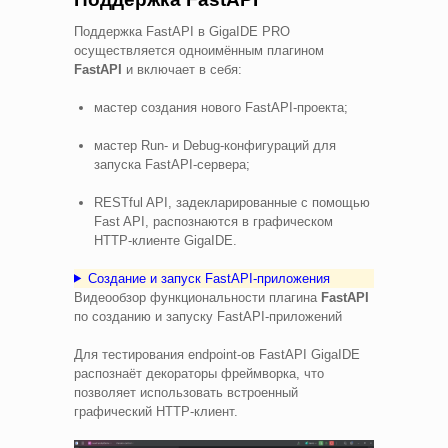
Поддержка FastAPI в GigaIDE PRO
осуществляется одноимённым плагином
FastAPI
и включает в себя:
мастер создания нового FastAPI-проекта;
мастер Run- и Debug-конфигураций для
запуска FastAPI-сервера;
RESTful API, задекларированные с помощью
Fast API, распознаются в графическом
HTTP-клиенте GigaIDE.
Создание и запуск FastAPI-приложения
Видеообзор функциональности плагина
FastAPI
по созданию и запуску FastAPI-приложений
Для тестирования endpoint-ов FastAPI GigaIDE
распознаёт декораторы фреймворка, что
позволяет использовать встроенный
графический HTTP-клиент.