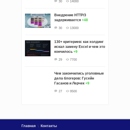
30
14000
Внедрение HTTP/3
задерживается
+48
30
13000
130+ критериев: как холдинг
искал замену Excel и чем это
кончилось
+9
29
7700
Чем закончились уголовные
дела блогеров: Гусейн
Гасанов и Лерчек
+9
27
9500
Главная
Контакты