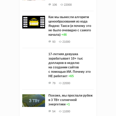
106
22000
Как мы вынесли алгоритм
ценообразования из кода
Яндекс Такси (и почему это
не было очевидно с самого
начала)
+46
93
21000
17-летняя девушка
зарабатывает 10+ тыс
долларов в неделю
на создании сайтов
с помощью ИИ. Почему это
НЕ работает
+65
79
22000
Похоже, мы проспали рубеж
в 3 ТВт солнечной
энергетики
+1
54
11000