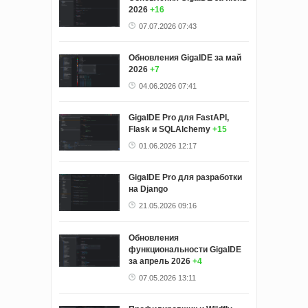
2026
+16
07.07.2026 07:43
Обновления GigaIDE за май
2026
+7
04.06.2026 07:41
GigaIDE Pro для FastAPI,
Flask и SQLAlchemy
+15
01.06.2026 12:17
GigaIDE Pro для разработки
на Django
21.05.2026 09:16
Обновления
функциональности GigaIDE
за апрель 2026
+4
07.05.2026 13:11