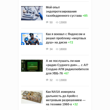
Мой опыт
эндопротезирования
тазобедренного сустава
+85
50
13000
Как я воевал с Яндексом и
решил проблему «мертвых
душ» на диске
+72
34
18000
А не послушать ли нам
«радио Судного дня»… с AI?
Создаю АПК радиолюбителя
для УВБ-76
+67
32
13000
Как NASA измеряла
дальность до Apollo с
метровым разрешением —
на технике 1960-х
+32