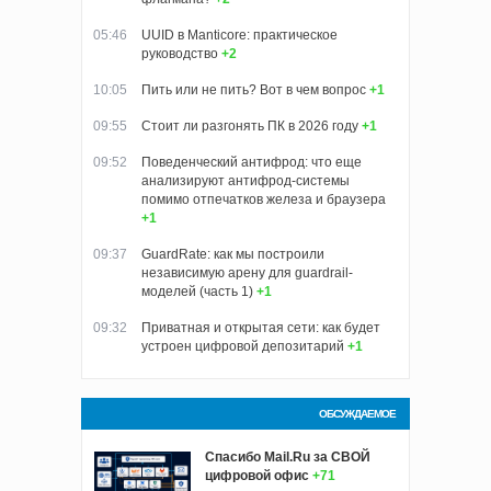
05:46
UUID в Manticore: практическое
руководство
+2
10:05
Пить или не пить? Вот в чем вопрос
+1
09:55
Стоит ли разгонять ПК в 2026 году
+1
09:52
Поведенческий антифрод: что еще
анализируют антифрод-системы
помимо отпечатков железа и браузера
+1
09:37
GuardRate: как мы построили
независимую арену для guardrail-
моделей (часть 1)
+1
09:32
Приватная и открытая сети: как будет
устроен цифровой депозитарий
+1
ОБСУЖДАЕМОЕ
Спасибо Mail.Ru за СВОЙ
цифровой офис
+71