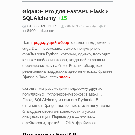
GigaIDE Pro для FastAPI, Flask и
SQLAlchemy
+15
01.06.2026 12:17
0
GIGAIDECommunity
8900
Источник
Наш
предыдущий обзор
касался поддержки в
GigaIDE — возможно, самого популярного
фреймворка Python, который, однако, восходит
к эпохе шаблонизаторов, когда веб-страницы
формировались на бэке. Кстати, обзор, как
реализована поддержка идеологических братьев
Django в Java, есть
здесь
.
Сегодня мы рассмотрим поддержку других
популярных Python-фреймворков: FastAPI,
Flask, SQLAlchemy и немного Pydantic. В
отличие от Django, все из них стали популярны
благодаря своей легковесности и узкой
специализации. Первые два — это веб-
фреймворки, третий — ORM-фреймворк.
Поддержка FastAPI