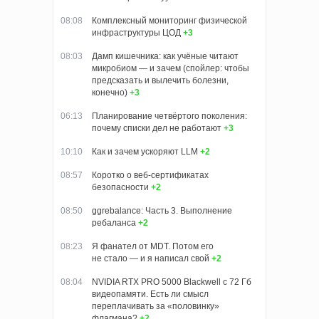
08:08
Комплексный мониторинг физической
инфраструктуры ЦОД
+3
08:03
Дамп кишечника: как учёные читают
микробиом — и зачем (спойлер: чтобы
предсказать и вылечить болезни,
конечно)
+3
06:13
Планирование четвёртого поколения:
почему списки дел не работают
+3
10:10
Как и зачем ускоряют LLM
+2
08:57
Коротко о веб-сертификатах
безопасности
+2
08:50
ggrebalance: Часть 3. Выполнение
ребаланса
+2
08:23
Я фанател от MDT. Потом его
не стало — и я написал свой
+2
08:04
NVIDIA RTX PRO 5000 Blackwell с 72 Гб
видеопамяти. Есть ли смысл
переплачивать за «половинку»
флагмана?
+2