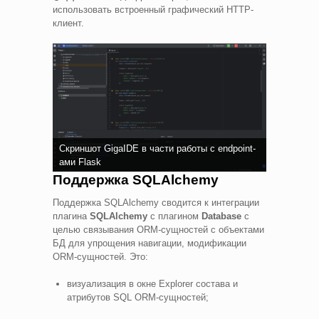
использовать встроенный графический HTTP-
клиент.
Скриншот GigaIDE в части работы с endpoint-
ами Flask
Поддержка SQLAlchemy
Поддержка SQLAlchemy сводится к интеграции
плагина
SQLAlchemy
с плагином
Database
с
целью связывания ORM-сущностей с объектами
БД для упрощения навигации, модификации
ORM-сущностей. Это:
визуализация в окне Explorer состава и
атрибутов SQL ORM-сущностей;