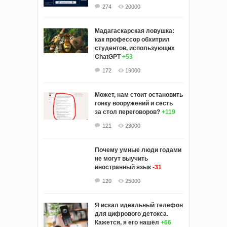
274
20000
Мадагаскарская ловушка:
как профессор обхитрил
студентов, использующих
ChatGPT
+53
172
19000
Может, нам стоит остановить
гонку вооружений и сесть
за стол переговоров?
+119
121
23000
Почему умные люди годами
не могут выучить
иностранный язык
-31
120
25000
Я искал идеальный телефон
для цифрового детокса.
Кажется, я его нашёл
+66